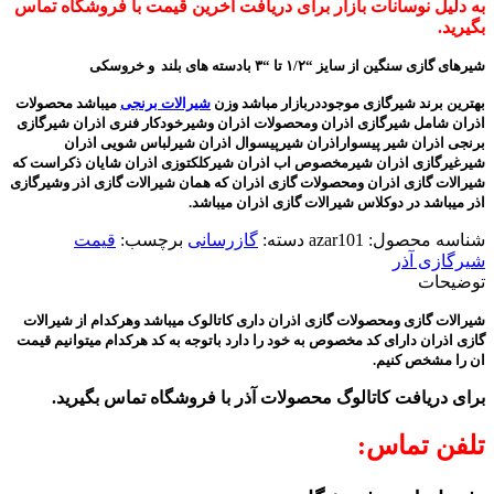
به دلیل نوسانات بازار برای دریافت اخرین قیمت با فروشگاه تماس
بگیرید.
شیرهای گازی سنگین از سایز “۱/۲ تا “۳ بادسته های بلند و خروسکی
بهترین برند شیرگازی موجوددربازار مباشد وزن
شیرالات برنجی
میباشد محصولات
اذران شامل شیرگازی اذران ومحصولات اذران وشیرخودکار فنری اذران شیرگازی
برنجی اذران شیر پیسواراذران شیرپیسوال اذران شیرلباس شویی اذران
شیرغیرگازی اذران شیرمخصوص اب اذران شیرکلکتوزی اذران شایان ذکراست که
شیرالات گازی اذران ومحصولات گازی اذران که همان شیرالات گازی اذر وشیرگازی
اذر میباشد در دوکلاس شیرالات گازی اذران میباشد.
شناسه محصول:
azar101
دسته:
گازرسانی
برچسب:
قیمت
شیرگازی آذر
توضیحات
شیرالات گازی ومحصولات گازی اذران داری کاتالوک میباشد وهرکدام از شیرالات
گازی اذران دارای کد مخصوص به خود را دارد باتوجه به کد هرکدام میتوانیم قیمت
ان را مشخص کنیم.
برای دریافت کاتالوگ محصولات آذر با فروشگاه تماس بگیرید.
تلفن تماس: