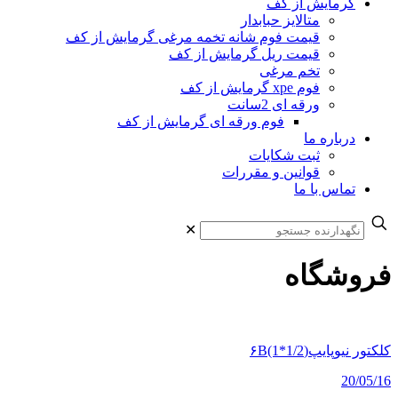
گرمایش از کف
متالایز حبابدار
قیمت فوم شانه تخمه مرغی گرمایش از کف
قیمت ریل گرمایش از کف
تخم مرغی
فوم xpe گرمایش از کف
ورقه ای 2سانت
فوم ورقه ای گرمایش از کف
درباره ما
ثبت شکایات
قوانین و مقررات
تماس با ما
✕
فروشگاه
کلکتور نیوپایپ(۶B(1*1/2
20/05/16