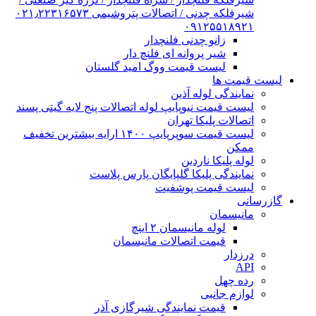
شیرفلکه چدنی / اتصالات پتروشیمی ۰۲۱٫۲۲۳۱۶۵۷۳
۰۹۱۲۵۵۱۸۹۲۱
زانو چدنی فلنچدار
شیر پروانه ای فلنچ دار
لیست قیمت ووگ امید گلستان
لیست قیمت ها
نمایندگی لوله آذین
لیست قیمت نیوپایپ لوله اتصالات پنج لایه گیتی پسند
اتصالات پلیکا تهران
لیست قیمت سوپرپایپ ۱۴۰۰ ارایه بیشترین تخفیف
ممکن
لوله پلیکا ناردین
نمایندگی پلیکا گلپایگان پارس پلاست
لیست قیمت پوشفیت
گازرسانی
مانیسمان
لوله مانیسمان ۲ اینچ
قیمت اتصالات مانیسمان
درزدار
API
رده چهل
لوازم جانبی
قیمت نمایندگی شیرگازی آذر