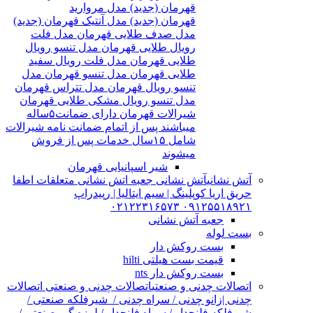
قهرمان (جدید) مدل مروارید
قهرمان (جدید) مدل آنتیک قهرمان (جدید)
مدل صدف طلایی قهرمان مدل فلت
رویال طلایی قهرمان مدل تنسو رویال
طلایی قهرمان مدل فلت رویال سفید
طلایی قهرمان مدل تنسو قهرمان مدل
تنسو رویال قهرمان مدل تتراس قهرمان
مدل تنسو رویال مشکی طلایی قهرمان
شیرالات قهرمان دارای ضمانت۵ساله
میباشند پس از اتمام ضمانت نامه شیرالات
شامل ۱۵سال خدمات پس از فروش
میشوند
شیر اسپانیایی قهرمان
آتش نشانی
آتش نشانی جعبه اتش نشانی متعلقات اطفا
حریق اریا کوپلینگ | سیم ایتالیا | رپیدراپ
۰۹۱۲۵۵۱۸۹۲۱ ۰۲۱۲۲۳۱۶۵۷۳
جعبه آتش نشانی
بست لوله
بست روکش دار
قیمت بست هیلتی hilti
بست روکش دار nts
اتصالات چدنی و صنعتی
اتصالات چدنی و صنعتی اتصالات
چدنی |زانو چدنی / سراه چدنی / شیرفلکه صنعتی /
شیرفلکه فلنچدار / سراه فلنچدار / لرزه گیر صنعتی /