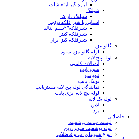
لرزه گیر ارتعاشات
شیلنگ
شیلنگ داراکار
اشنایی با شیر فلکه برنجی
شیرفلکه”۲سیم ایتالیا
شیرفلکه کیتز
شیرفلکه کیز ایران
گالوانیزه
لوله گالوانیزه ساوه
لوله پنج لایه
اتصالات کلمپی
سوپرپایپ
نیوپایپ
یونیک پایپ
نمایندگی لوله پنج لایه مسترپایپ
لوله پنج لایه ایزی پایپ
لوله تک لایه
اذین
یزد
فاضلابی
لیست قیمت پوشفیت
لوله پوشفیت سوپردرین
انواع شیرهای اب و فاضلاب