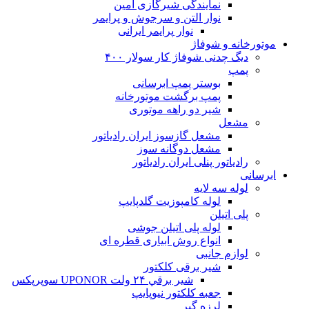
نمایندگی شیرگازی امین
نوار التن و سرجوش و پرایمر
نوار پرایمر ایرانی
موتورخانه و شوفاژ
دیگ چدنی شوفاژ کار سولار ۴۰۰
پمپ
بوستر پمپ ابرسانی
پمپ برگشت موتورخانه
شیر دو راهه موتوری
مشعل
مشعل گازسوز ایران رادیاتور
مشعل دوگانه سوز
رادیاتور پنلی ایران رادیاتور
ابرسانی
لوله سه لایه
لوله کامپوزیت گلدپایپ
پلی اتیلن
لوله پلی اتیلن جوشی
انواع روش ابیاری قطره ای
لوازم جانبی
شیر برقی کلکتور
شير برقي ۲۴ ولت UPONOR سوپرپکس
جعبه کلکتور نیوپایپ
لرزه گیر