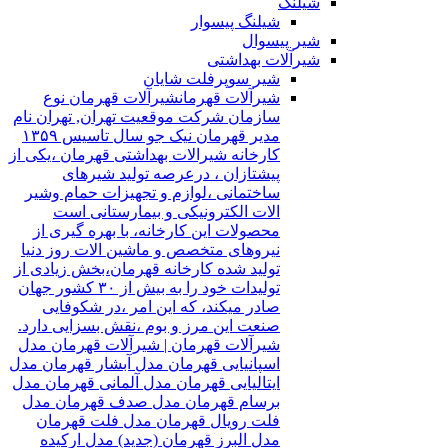
شیلنگ
شیلنگ پیسوار
شیر پیسوال
شیرآلات بهداشتی
شیر سوپرفلت شایان
شیرآلات قهرمان
شیرآلات قهرمان نوع
سازمان شرکت موقعیت تهران, تهران نام
مدیر قهرمان نیک جو سال تاسیس ۱۳۵۹
کارخانه شیرالات بهداشتی قهرمان ،یکی از
پیشتازان ، درعرصه تولید شیرهای
ساختمانی ،لوازم و تجهیزات حمام وشیر
الات الکترونیکی و بیمارستانی است
محصولات این کارخانه، با بهره گیری از
نیروهای متخصص و ماشین الات روز دنیا
تولید شده کارخانه قهرمان،بخش زیادی از
تولیدات خود را به بیش از ۳۰ کشور جهان
صادر میکند، که این امر ،در شکوفایی
صنعت این مرز و بوم ،نقش بسزایی دارد.
شیرآلات قهرمان | شیرآلات قهرمان مدل
اسپانیایی قهرمان مدل آبشار قهرمان مدل
ایتالیایی قهرمان مدل آلمانی قهرمان مدل
برسام قهرمان مدل صدف قهرمان مدل
فلت رویال قهرمان مدل فلت قهرمان
مدل البرز قهرمان (جدید) مدل ارکیده