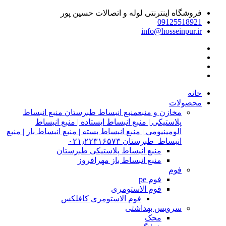
فروشگاه اینترنتی لوله و اتصالات حسین پور
09125518921
info@hosseinpur.ir
خانه
محصولات
مخازن و منبع
منبع انبساط طبرستان منبع انبساط
پلاستیکی | منبع انبساط ایستاده | منبع انبساط
الومینیومی | منبع انبساط بسته | منبع انبساط باز | منبع
انبساط طبرستان ۰۲۱٫۲۲۳۱۶۵۷۳
منبع انبساط پلاستیکی طبرستان
منبع انبساط باز مهرافروز
فوم
فوم pe
فوم الاستومری
فوم الاستومری کافلکس
سرویس بهداشتی
محک