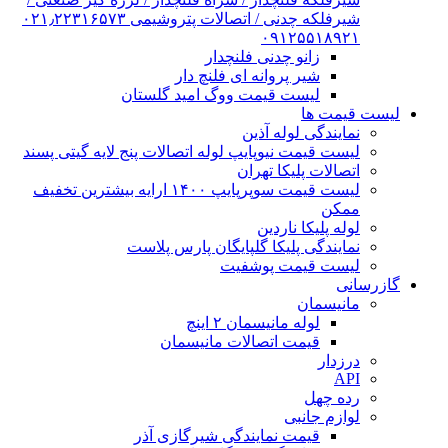
شیرفلکه چدنی / اتصالات پتروشیمی ۰۲۱٫۲۲۳۱۶۵۷۳
۰۹۱۲۵۵۱۸۹۲۱
زانو چدنی فلنچدار
شیر پروانه ای فلنچ دار
لیست قیمت ووگ امید گلستان
لیست قیمت ها
نمایندگی لوله آذین
لیست قیمت نیوپایپ لوله اتصالات پنج لایه گیتی پسند
اتصالات پلیکا تهران
لیست قیمت سوپرپایپ ۱۴۰۰ ارایه بیشترین تخفیف
ممکن
لوله پلیکا ناردین
نمایندگی پلیکا گلپایگان پارس پلاست
لیست قیمت پوشفیت
گازرسانی
مانیسمان
لوله مانیسمان ۲ اینچ
قیمت اتصالات مانیسمان
درزدار
API
رده چهل
لوازم جانبی
قیمت نمایندگی شیرگازی آذر