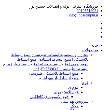
فروشگاه اینترنتی لوله و اتصالات حسین پور
09125518921
info@hosseinpur.ir
خانه
محصولات
مخازن و منبع
منبع انبساط طبرستان منبع انبساط
پلاستیکی | منبع انبساط ایستاده | منبع انبساط
الومینیومی | منبع انبساط بسته | منبع انبساط باز | منبع
انبساط طبرستان ۰۲۱٫۲۲۳۱۶۵۷۳
منبع انبساط پلاستیکی طبرستان
منبع انبساط باز مهرافروز
فوم
فوم pe
فوم الاستومری
فوم الاستومری کافلکس
سرویس بهداشتی
محک