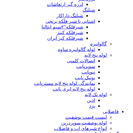
لرزه گیر ارتعاشات
شیلنگ
شیلنگ داراکار
اشنایی با شیر فلکه برنجی
شیرفلکه”۲سیم ایتالیا
شیرفلکه کیتز
شیرفلکه کیز ایران
گالوانیزه
لوله گالوانیزه ساوه
لوله پنج لایه
اتصالات کلمپی
سوپرپایپ
نیوپایپ
یونیک پایپ
نمایندگی لوله پنج لایه مسترپایپ
لوله پنج لایه ایزی پایپ
لوله تک لایه
اذین
یزد
فاضلابی
لیست قیمت پوشفیت
لوله پوشفیت سوپردرین
انواع شیرهای اب و فاضلاب