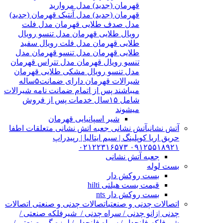
قهرمان (جدید) مدل مروارید
قهرمان (جدید) مدل آنتیک قهرمان (جدید)
مدل صدف طلایی قهرمان مدل فلت
رویال طلایی قهرمان مدل تنسو رویال
طلایی قهرمان مدل فلت رویال سفید
طلایی قهرمان مدل تنسو قهرمان مدل
تنسو رویال قهرمان مدل تتراس قهرمان
مدل تنسو رویال مشکی طلایی قهرمان
شیرالات قهرمان دارای ضمانت۵ساله
میباشند پس از اتمام ضمانت نامه شیرالات
شامل ۱۵سال خدمات پس از فروش
میشوند
شیر اسپانیایی قهرمان
آتش نشانی
آتش نشانی جعبه اتش نشانی متعلقات اطفا
حریق اریا کوپلینگ | سیم ایتالیا | رپیدراپ
۰۹۱۲۵۵۱۸۹۲۱ ۰۲۱۲۲۳۱۶۵۷۳
جعبه آتش نشانی
بست لوله
بست روکش دار
قیمت بست هیلتی hilti
بست روکش دار nts
اتصالات چدنی و صنعتی
اتصالات چدنی و صنعتی اتصالات
چدنی |زانو چدنی / سراه چدنی / شیرفلکه صنعتی /
شیرفلکه فلنچدار / سراه فلنچدار / لرزه گیر صنعتی /