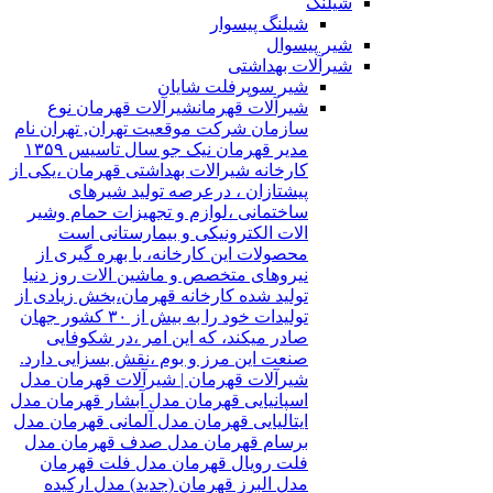
شیلنگ
شیلنگ پیسوار
شیر پیسوال
شیرآلات بهداشتی
شیر سوپرفلت شایان
شیرآلات قهرمان
شیرآلات قهرمان نوع
سازمان شرکت موقعیت تهران, تهران نام
مدیر قهرمان نیک جو سال تاسیس ۱۳۵۹
کارخانه شیرالات بهداشتی قهرمان ،یکی از
پیشتازان ، درعرصه تولید شیرهای
ساختمانی ،لوازم و تجهیزات حمام وشیر
الات الکترونیکی و بیمارستانی است
محصولات این کارخانه، با بهره گیری از
نیروهای متخصص و ماشین الات روز دنیا
تولید شده کارخانه قهرمان،بخش زیادی از
تولیدات خود را به بیش از ۳۰ کشور جهان
صادر میکند، که این امر ،در شکوفایی
صنعت این مرز و بوم ،نقش بسزایی دارد.
شیرآلات قهرمان | شیرآلات قهرمان مدل
اسپانیایی قهرمان مدل آبشار قهرمان مدل
ایتالیایی قهرمان مدل آلمانی قهرمان مدل
برسام قهرمان مدل صدف قهرمان مدل
فلت رویال قهرمان مدل فلت قهرمان
مدل البرز قهرمان (جدید) مدل ارکیده