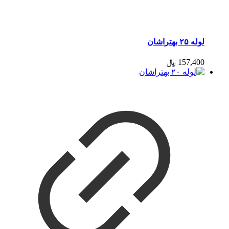
لوله ۲۵ بهتراشان
157,400
﷼