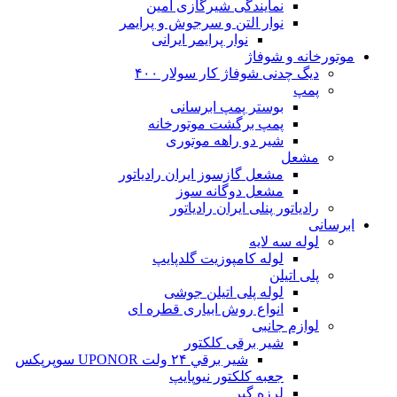
نمایندگی شیرگازی امین
نوار التن و سرجوش و پرایمر
نوار پرایمر ایرانی
موتورخانه و شوفاژ
دیگ چدنی شوفاژ کار سولار ۴۰۰
پمپ
بوستر پمپ ابرسانی
پمپ برگشت موتورخانه
شیر دو راهه موتوری
مشعل
مشعل گازسوز ایران رادیاتور
مشعل دوگانه سوز
رادیاتور پنلی ایران رادیاتور
ابرسانی
لوله سه لایه
لوله کامپوزیت گلدپایپ
پلی اتیلن
لوله پلی اتیلن جوشی
انواع روش ابیاری قطره ای
لوازم جانبی
شیر برقی کلکتور
شير برقي ۲۴ ولت UPONOR سوپرپکس
جعبه کلکتور نیوپایپ
لرزه گیر