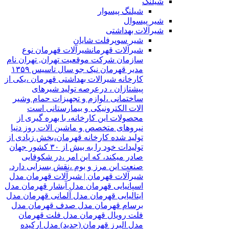
شیلنگ
شیلنگ پیسوار
شیر پیسوال
شیرآلات بهداشتی
شیر سوپرفلت شایان
شیرآلات قهرمان
شیرآلات قهرمان نوع
سازمان شرکت موقعیت تهران, تهران نام
مدیر قهرمان نیک جو سال تاسیس ۱۳۵۹
کارخانه شیرالات بهداشتی قهرمان ،یکی از
پیشتازان ، درعرصه تولید شیرهای
ساختمانی ،لوازم و تجهیزات حمام وشیر
الات الکترونیکی و بیمارستانی است
محصولات این کارخانه، با بهره گیری از
نیروهای متخصص و ماشین الات روز دنیا
تولید شده کارخانه قهرمان،بخش زیادی از
تولیدات خود را به بیش از ۳۰ کشور جهان
صادر میکند، که این امر ،در شکوفایی
صنعت این مرز و بوم ،نقش بسزایی دارد.
شیرآلات قهرمان | شیرآلات قهرمان مدل
اسپانیایی قهرمان مدل آبشار قهرمان مدل
ایتالیایی قهرمان مدل آلمانی قهرمان مدل
برسام قهرمان مدل صدف قهرمان مدل
فلت رویال قهرمان مدل فلت قهرمان
مدل البرز قهرمان (جدید) مدل ارکیده