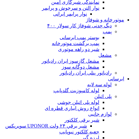
نمایندگی شیرگازی امین
نوار التن و سرجوش و پرایمر
نوار پرایمر ایرانی
موتورخانه و شوفاژ
دیگ چدنی شوفاژ کار سولار ۴۰۰
پمپ
بوستر پمپ ابرسانی
پمپ برگشت موتورخانه
شیر دو راهه موتوری
مشعل
مشعل گازسوز ایران رادیاتور
مشعل دوگانه سوز
رادیاتور پنلی ایران رادیاتور
ابرسانی
لوله سه لایه
لوله کامپوزیت گلدپایپ
پلی اتیلن
لوله پلی اتیلن جوشی
انواع روش ابیاری قطره ای
لوازم جانبی
شیر برقی کلکتور
شير برقي ۲۴ ولت UPONOR سوپرپکس
جعبه کلکتور نیوپایپ
لرزه گیر