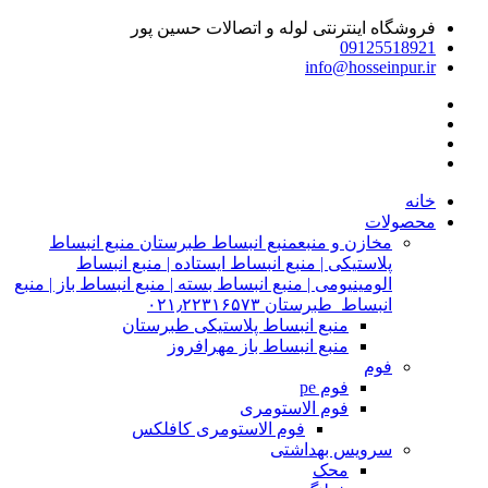
فروشگاه اینترنتی لوله و اتصالات حسین پور
09125518921
info@hosseinpur.ir
خانه
محصولات
مخازن و منبع
منبع انبساط طبرستان منبع انبساط
پلاستیکی | منبع انبساط ایستاده | منبع انبساط
الومینیومی | منبع انبساط بسته | منبع انبساط باز | منبع
انبساط طبرستان ۰۲۱٫۲۲۳۱۶۵۷۳
منبع انبساط پلاستیکی طبرستان
منبع انبساط باز مهرافروز
فوم
فوم pe
فوم الاستومری
فوم الاستومری کافلکس
سرویس بهداشتی
محک