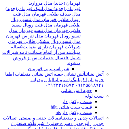
قهرمان (جدید) مدل مروارید
قهرمان (جدید) مدل آنتیک قهرمان (جدید)
مدل صدف طلایی قهرمان مدل فلت
رویال طلایی قهرمان مدل تنسو رویال
طلایی قهرمان مدل فلت رویال سفید
طلایی قهرمان مدل تنسو قهرمان مدل
تنسو رویال قهرمان مدل تتراس قهرمان
مدل تنسو رویال مشکی طلایی قهرمان
شیرالات قهرمان دارای ضمانت۵ساله
میباشند پس از اتمام ضمانت نامه شیرالات
شامل ۱۵سال خدمات پس از فروش
میشوند
شیر اسپانیایی قهرمان
آتش نشانی
آتش نشانی جعبه اتش نشانی متعلقات اطفا
حریق اریا کوپلینگ | سیم ایتالیا | رپیدراپ
۰۹۱۲۵۵۱۸۹۲۱ ۰۲۱۲۲۳۱۶۵۷۳
جعبه آتش نشانی
بست لوله
بست روکش دار
قیمت بست هیلتی hilti
بست روکش دار nts
اتصالات چدنی و صنعتی
اتصالات چدنی و صنعتی اتصالات
چدنی |زانو چدنی / سراه چدنی / شیرفلکه صنعتی /
شیرفلکه فلنچدار / سراه فلنچدار / لرزه گیر صنعتی /