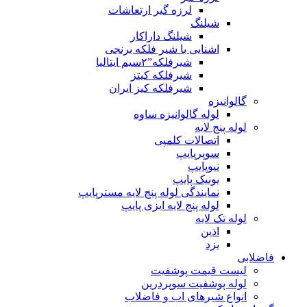
لرزه گیر ارتعاشات
شیلنگ
شیلنگ داراکار
اشنایی با شیر فلکه برنجی
شیرفلکه”۲سیم ایتالیا
شیرفلکه کیتز
شیرفلکه کیز ایران
گالوانیزه
لوله گالوانیزه ساوه
لوله پنج لایه
اتصالات کلمپی
سوپرپایپ
نیوپایپ
یونیک پایپ
نمایندگی لوله پنج لایه مسترپایپ
لوله پنج لایه ایزی پایپ
لوله تک لایه
اذین
یزد
فاضلابی
لیست قیمت پوشفیت
لوله پوشفیت سوپردرین
انواع شیرهای اب و فاضلاب