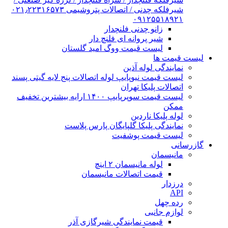
شیرفلکه چدنی / اتصالات پتروشیمی ۰۲۱٫۲۲۳۱۶۵۷۳
۰۹۱۲۵۵۱۸۹۲۱
زانو چدنی فلنچدار
شیر پروانه ای فلنچ دار
لیست قیمت ووگ امید گلستان
لیست قیمت ها
نمایندگی لوله آذین
لیست قیمت نیوپایپ لوله اتصالات پنج لایه گیتی پسند
اتصالات پلیکا تهران
لیست قیمت سوپرپایپ ۱۴۰۰ ارایه بیشترین تخفیف
ممکن
لوله پلیکا ناردین
نمایندگی پلیکا گلپایگان پارس پلاست
لیست قیمت پوشفیت
گازرسانی
مانیسمان
لوله مانیسمان ۲ اینچ
قیمت اتصالات مانیسمان
درزدار
API
رده چهل
لوازم جانبی
قیمت نمایندگی شیرگازی آذر