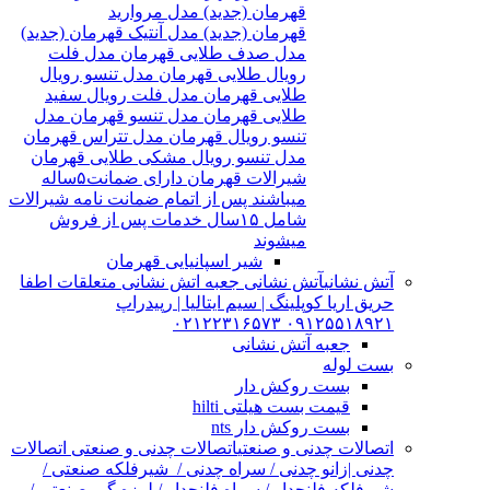
قهرمان (جدید) مدل مروارید
قهرمان (جدید) مدل آنتیک قهرمان (جدید)
مدل صدف طلایی قهرمان مدل فلت
رویال طلایی قهرمان مدل تنسو رویال
طلایی قهرمان مدل فلت رویال سفید
طلایی قهرمان مدل تنسو قهرمان مدل
تنسو رویال قهرمان مدل تتراس قهرمان
مدل تنسو رویال مشکی طلایی قهرمان
شیرالات قهرمان دارای ضمانت۵ساله
میباشند پس از اتمام ضمانت نامه شیرالات
شامل ۱۵سال خدمات پس از فروش
میشوند
شیر اسپانیایی قهرمان
آتش نشانی
آتش نشانی جعبه اتش نشانی متعلقات اطفا
حریق اریا کوپلینگ | سیم ایتالیا | رپیدراپ
۰۹۱۲۵۵۱۸۹۲۱ ۰۲۱۲۲۳۱۶۵۷۳
جعبه آتش نشانی
بست لوله
بست روکش دار
قیمت بست هیلتی hilti
بست روکش دار nts
اتصالات چدنی و صنعتی
اتصالات چدنی و صنعتی اتصالات
چدنی |زانو چدنی / سراه چدنی / شیرفلکه صنعتی /
شیرفلکه فلنچدار / سراه فلنچدار / لرزه گیر صنعتی /