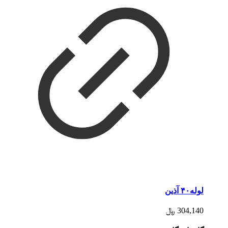
لوله۴۰ آذین
304,140
﷼