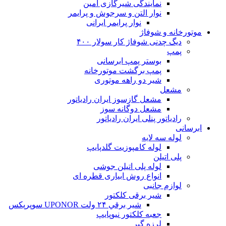
نمایندگی شیرگازی امین
نوار التن و سرجوش و پرایمر
نوار پرایمر ایرانی
موتورخانه و شوفاژ
دیگ چدنی شوفاژ کار سولار ۴۰۰
پمپ
بوستر پمپ ابرسانی
پمپ برگشت موتورخانه
شیر دو راهه موتوری
مشعل
مشعل گازسوز ایران رادیاتور
مشعل دوگانه سوز
رادیاتور پنلی ایران رادیاتور
ابرسانی
لوله سه لایه
لوله کامپوزیت گلدپایپ
پلی اتیلن
لوله پلی اتیلن جوشی
انواع روش ابیاری قطره ای
لوازم جانبی
شیر برقی کلکتور
شير برقي ۲۴ ولت UPONOR سوپرپکس
جعبه کلکتور نیوپایپ
لرزه گیر