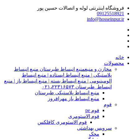
فروشگاه اینترنتی لوله و اتصالات حسین پور
09125518921
info@hosseinpur.ir
خانه
محصولات
مخازن و منبع
منبع انبساط طبرستان منبع انبساط
پلاستیکی | منبع انبساط ایستاده | منبع انبساط
الومینیومی | منبع انبساط بسته | منبع انبساط باز | منبع
انبساط طبرستان ۰۲۱٫۲۲۳۱۶۵۷۳
منبع انبساط پلاستیکی طبرستان
منبع انبساط باز مهرافروز
فوم
فوم pe
فوم الاستومری
فوم الاستومری کافلکس
سرویس بهداشتی
محک