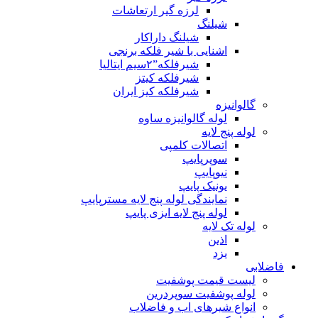
لرزه گیر ارتعاشات
شیلنگ
شیلنگ داراکار
اشنایی با شیر فلکه برنجی
شیرفلکه”۲سیم ایتالیا
شیرفلکه کیتز
شیرفلکه کیز ایران
گالوانیزه
لوله گالوانیزه ساوه
لوله پنج لایه
اتصالات کلمپی
سوپرپایپ
نیوپایپ
یونیک پایپ
نمایندگی لوله پنج لایه مسترپایپ
لوله پنج لایه ایزی پایپ
لوله تک لایه
اذین
یزد
فاضلابی
لیست قیمت پوشفیت
لوله پوشفیت سوپردرین
انواع شیرهای اب و فاضلاب