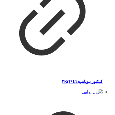
کلکتور نیوپایپ(۴B(1*1/2