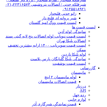
شیرفلکه چدنی / اتصالات پتروشیمی ۰۲۱٫۲۲۳۱۶۵۷۳
۰۹۱۲۵۵۱۸۹۲۱
زانو چدنی فلنچدار
شیر پروانه ای فلنچ دار
لیست قیمت ووگ امید گلستان
لیست قیمت ها
نمایندگی لوله آذین
لیست قیمت نیوپایپ لوله اتصالات پنج لایه گیتی پسند
اتصالات پلیکا تهران
لیست قیمت سوپرپایپ ۱۴۰۰ ارایه بیشترین تخفیف
ممکن
لوله پلیکا ناردین
نمایندگی پلیکا گلپایگان پارس پلاست
لیست قیمت پوشفیت
گازرسانی
مانیسمان
لوله مانیسمان ۲ اینچ
قیمت اتصالات مانیسمان
درزدار
API
رده چهل
لوازم جانبی
قیمت نمایندگی شیرگازی آذر