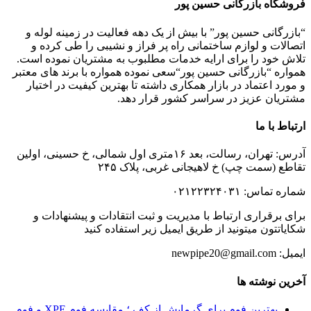
فروشگاه بازرگانی حسین پور
“بازرگانی حسین پور” با بیش از یک دهه فعالیت در زمینه لوله و
اتصالات و لوازم ساختمانی راه پر فراز و نشیبی را طی کرده و
تلاش خود را برای ارایه خدمات مطلبوب به مشتریان نموده است.
همواره “بازرگانی حسین پور“سعی نموده همواره با برند های معتبر
و مورد اعتماد در بازار همکاری داشته تا بهترین کیفیت در اختیار
مشتریان عزیز در سراسر کشور قرار دهد.
ارتباط با ما
آدرس: تهران، رسالت، بعد ۱۶متری اول شمالی، خ حسینی، اولین
تقاطع (سمت چپ) خ لاهیجانی غربی، پلاک ۲۴۵
شماره تماس: ۰۲۱۲۲۳۲۴۰۳۱
برای برقراری ارتباط با مدیریت و ثبت انتقادات و پیشنهادات و
شکایاتتون میتونید از طریق ایمیل زیر استفاده کنید
ایمیل: newpipe20@gmail.com
آخرین نوشته ها
بهترین فوم برای گرمایش از کف ؛ مقایسه فوم XPE و فوم