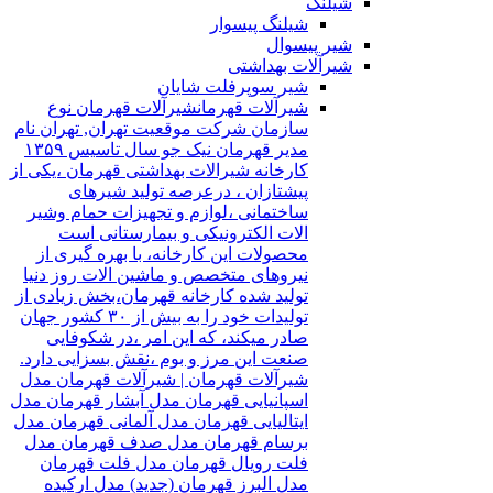
شیلنگ
شیلنگ پیسوار
شیر پیسوال
شیرآلات بهداشتی
شیر سوپرفلت شایان
شیرآلات قهرمان
شیرآلات قهرمان نوع
سازمان شرکت موقعیت تهران, تهران نام
مدیر قهرمان نیک جو سال تاسیس ۱۳۵۹
کارخانه شیرالات بهداشتی قهرمان ،یکی از
پیشتازان ، درعرصه تولید شیرهای
ساختمانی ،لوازم و تجهیزات حمام وشیر
الات الکترونیکی و بیمارستانی است
محصولات این کارخانه، با بهره گیری از
نیروهای متخصص و ماشین الات روز دنیا
تولید شده کارخانه قهرمان،بخش زیادی از
تولیدات خود را به بیش از ۳۰ کشور جهان
صادر میکند، که این امر ،در شکوفایی
صنعت این مرز و بوم ،نقش بسزایی دارد.
شیرآلات قهرمان | شیرآلات قهرمان مدل
اسپانیایی قهرمان مدل آبشار قهرمان مدل
ایتالیایی قهرمان مدل آلمانی قهرمان مدل
برسام قهرمان مدل صدف قهرمان مدل
فلت رویال قهرمان مدل فلت قهرمان
مدل البرز قهرمان (جدید) مدل ارکیده