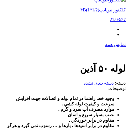
کلکتور نیوپایپ(۴B(1*1/2
21/03/27
نمایش همه
لوله ۵۰ آذین
دسته:
دسته بندی نشده
توضیحات
وجود خط راهنما در تمام لوله و اتصالات جهت افزايش
سرعت و كيفيت لوله كشي .
موارد مصرف آب سرد و گرم .
نصب بسيار سريع و آسان .
مقاوم در برابر خوردگي .
مقاوم در برابر اسيدها ، بازها و … رسوب نمي گيرد و هرگز