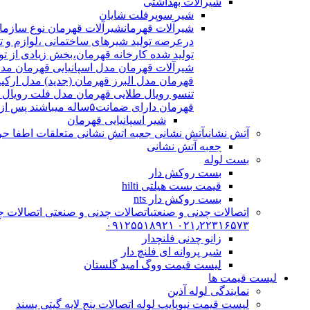
شیرآلات بهداشتی
شیر سوپرفلت شایان
شیرآلات قهرمان
درعرصه تولید شیرهای ساختمانی ،لوازم و تج
شیرآلات قهرمان مدل اسپانیایی قهرمان مد
قهرمان مدل البرز قهرمان (جدید) مدل ارکی
تنسو رویال طلایی قهرمان مدل فلت رویال
قهرمان دارای ضمانت۵ساله میباشند پس از اتمام ضمانت نامه شیرالات شامل ۱۵سال خدمات پس از فروش میشوند
شیر اسپانیایی قهرمان
آتش نشانی
آتش نشانی جعبه اتش نشانی متعلقات اطفا حریق اریا کوپلینگ |
جعبه آتش نشانی
بست لوله
بست روکش دار
قیمت بست هیلتی hilti
بست روکش دار nts
اتصالات چدنی و صنعتی
اتصالات چدنی و صنعتی اتصالات چد
۰۲۱٫۲۲۳۱۶۵۷۳ ۰۹۱۲۵۵۱۸۹۲۱
زانو چدنی فلنچدار
شیر پروانه ای فلنچ دار
لیست قیمت ووگ امید گلستان
لیست قیمت ها
نمایندگی لوله آذین
لیست قیمت نیوپایپ لوله اتصالات پنج لایه گیتی پسند