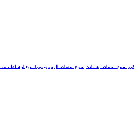
نبع انبساط ایستاده | منبع انبساط الومینیومی | منبع انبساط بسته | منبع ا