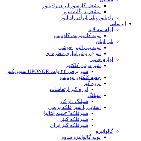
مشعل گازسوز ایران رادیاتور
مشعل دوگانه سوز
رادیاتور پنلی ایران رادیاتور
ابرسانی
لوله سه لایه
لوله کامپوزیت گلدپایپ
پلی اتیلن
لوله پلی اتیلن جوشی
انواع روش ابیاری قطره ای
لوازم جانبی
شیر برقی کلکتور
شير برقي ۲۴ ولت UPONOR سوپرپکس
جعبه کلکتور نیوپایپ
لرزه گیر
لرزه گیر ارتعاشات
شیلنگ
شیلنگ داراکار
اشنایی با شیر فلکه برنجی
شیرفلکه”۲سیم ایتالیا
شیرفلکه کیتز
شیرفلکه کیز ایران
گالوانیزه
لوله گالوانیزه ساوه