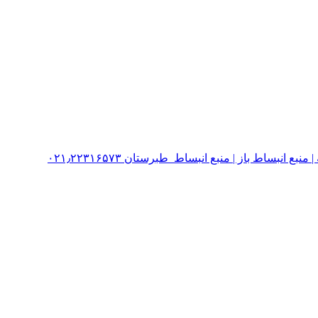
نبساط باز | منبع انبساط طبرستان ۰۲۱٫۲۲۳۱۶۵۷۳