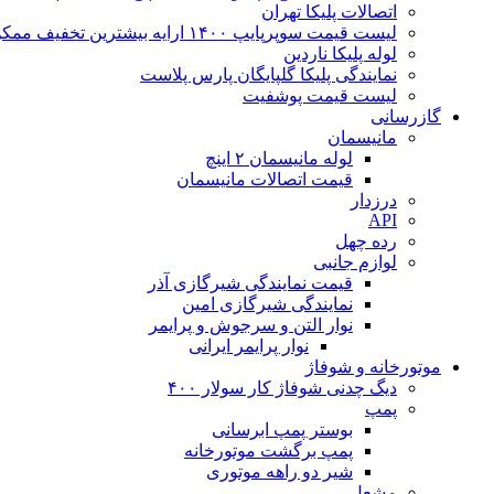
اتصالات پلیکا تهران
لیست قیمت سوپرپایپ ۱۴۰۰ ارایه بیشترین تخفیف ممکن
لوله پلیکا ناردین
نمایندگی پلیکا گلپایگان پارس پلاست
لیست قیمت پوشفیت
گازرسانی
مانیسمان
لوله مانیسمان ۲ اینچ
قیمت اتصالات مانیسمان
درزدار
API
رده چهل
لوازم جانبی
قیمت نمایندگی شیرگازی آذر
نمایندگی شیرگازی امین
نوار التن و سرجوش و پرایمر
نوار پرایمر ایرانی
موتورخانه و شوفاژ
دیگ چدنی شوفاژ کار سولار ۴۰۰
پمپ
بوستر پمپ ابرسانی
پمپ برگشت موتورخانه
شیر دو راهه موتوری
مشعل