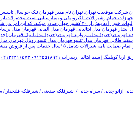
هیزات حمام وشیر الات الکترونیکی و بیمارستانی است محصولات این ک
تولید شده کارخانه قهرمان،بخش زیادی از تولیدات خود را به بیش از ۰
ل آبشار قهرمان مدل ایتالیایی قهرمان مدل آلمانی قهرمان مدل ب
ده قهرمان (جدید) مدل مروارید قهرمان (جدید) مدل آنتیک قهرمان 
 سفید طلایی قهرمان مدل تنسو قهرمان مدل تنسو رویال قهرمان مد
 سیم ایتالیا | رپیدراپ ۰۹۱۲۵۵۱۸۹۲۱ ۰۲۱۲۲۳۱۶۵۷۳
نی |زانو چدنی / سراه چدنی / شیرفلکه صنعتی / شیرفلکه فلنچدار / سر