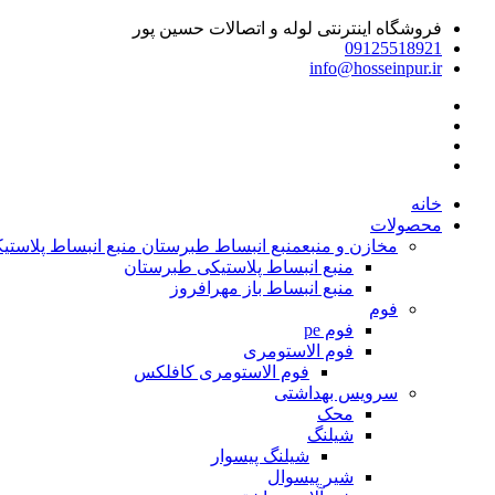
فروشگاه اینترنتی لوله و اتصالات حسین پور
09125518921
info@hosseinpur.ir
خانه
محصولات
مخازن و منبع
منبع انبساط طبرستان منبع انبساط پلاستیکی | م
منبع انبساط پلاستیکی طبرستان
منبع انبساط باز مهرافروز
فوم
فوم pe
فوم الاستومری
فوم الاستومری کافلکس
سرویس بهداشتی
محک
شیلنگ
شیلنگ پیسوار
شیر پیسوال