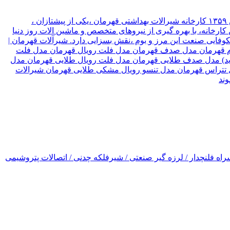
شیرآلات قهرمان نوع سازمان شرکت موقعیت تهران, تهران نام مدیر قهرمان نیک جو سال تاسیس ۱۳۵۹ کارخانه شیرالات بهداشتی قهرمان ،یکی از پیشتازان ،
ارخانه، با بهره گیری از نیروهای متخصص و ماشین الات روز دنیا
۳ کشور جهان صادر میکند، که این امر ،در شکوفایی صنعت این مرز و بوم ،نقش بسزایی دارد. شیرآلات قهرمان |
رسام قهرمان مدل صدف قهرمان مدل فلت رویال قهرمان مدل فلت
(جدید) مدل صدف طلایی قهرمان مدل فلت رویال طلایی قهرمان مدل
ل تتراس قهرمان مدل تنسو رویال مشکی طلایی قهرمان شیرالات
اه فلنچدار / لرزه گیر صنعتی / شیرفلکه چدنی / اتصالات پتروشیمی