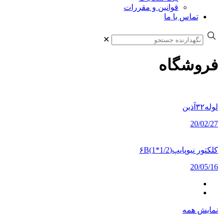
قوانین و مقررات
تماس با ما
✕
فروشگاه
لوله۳۲آذین
20/02/27
کلکتور نیوپایپ(۶B(1*1/2
20/05/16
نمایش همه