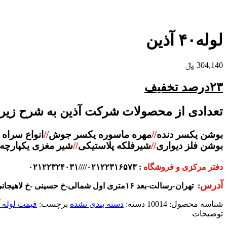
لوله۴۰ آذین
304,140
﷼
۲۳درصد تخفیف
تعدادی از محصولات شرکت آذین به شرح زیر
بوشن یکسر دنده
//
مهره ماسوره یکسر جوش
//
انواع سراه 
بوشن فلز دیواری
//
شیرفلکه پلاستیکی
//
شیر مغزی یکپارچه 
دفتر مرکزی و فروشگاه
: ۰۲۱۲۲۳۱۶۵۷۳////۰۲۱۲۲۳۲۴۰۳۱
آدرس
: تهران-رسالت-بعد ۱۶متری اول شمالی-خ حسینی -خ لاهیجانی غربی پلاک۲۴۵ فروشگاه حسین پور
شناسه محصول:
10014
دسته:
دسته بندی نشده
برچسب:
قیمت لوله آ
توضیحات