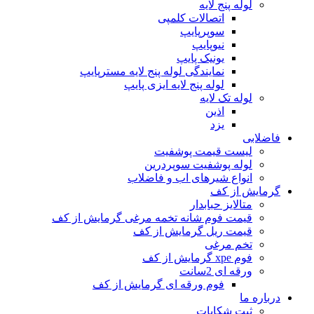
لوله پنج لایه
اتصالات کلمپی
سوپرپایپ
نیوپایپ
یونیک پایپ
نمایندگی لوله پنج لایه مسترپایپ
لوله پنج لایه ایزی پایپ
لوله تک لایه
اذین
یزد
فاضلابی
لیست قیمت پوشفیت
لوله پوشفیت سوپردرین
انواع شیرهای اب و فاضلاب
گرمایش از کف
متالایز حبابدار
قیمت فوم شانه تخمه مرغی گرمایش از کف
قیمت ریل گرمایش از کف
تخم مرغی
فوم xpe گرمایش از کف
ورقه ای 2سانت
فوم ورقه ای گرمایش از کف
درباره ما
ثبت شکایات