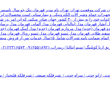
هیزات حمام وشیر الات الکترونیکی و بیمارستانی است محصولات این ک
تولید شده کارخانه قهرمان،بخش زیادی از تولیدات خود را به بیش از ۰
ل آبشار قهرمان مدل ایتالیایی قهرمان مدل آلمانی قهرمان مدل ب
ده قهرمان (جدید) مدل مروارید قهرمان (جدید) مدل آنتیک قهرمان 
 سفید طلایی قهرمان مدل تنسو قهرمان مدل تنسو رویال قهرمان مد
 سیم ایتالیا | رپیدراپ ۰۹۱۲۵۵۱۸۹۲۱ ۰۲۱۲۲۳۱۶۵۷۳
نی |زانو چدنی / سراه چدنی / شیرفلکه صنعتی / شیرفلکه فلنچدار / سر