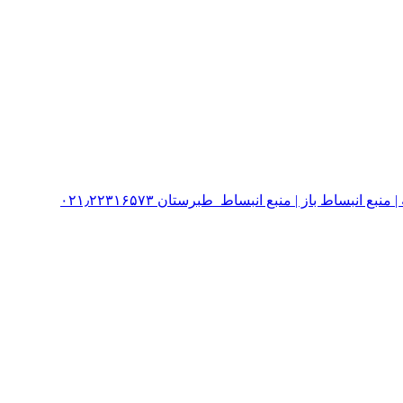
نبساط باز | منبع انبساط طبرستان ۰۲۱٫۲۲۳۱۶۵۷۳