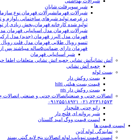
شیرآلات بهداشتی
شیر سوپرفلت شایان
شیرآلات قهرمان
درعرصه تولید شیرهای ساختمانی ،لوازم و تج
شیرآلات قهرمان مدل اسپانیایی قهرمان مد
قهرمان مدل البرز قهرمان (جدید) مدل ارکی
تنسو رویال طلایی قهرمان مدل فلت رویال
قهرمان دارای ضمانت۵ساله میباشند پس از اتمام ضمانت نامه شیرالات شامل ۱۵سال خدمات پس از فروش میشوند
شیر اسپانیایی قهرمان
آتش نشانی
آتش نشانی جعبه اتش نشانی متعلقات اطفا حریق اریا کوپلینگ |
جعبه آتش نشانی
بست لوله
بست روکش دار
قیمت بست هیلتی hilti
بست روکش دار nts
اتصالات چدنی و صنعتی
اتصالات چدنی و صنعتی اتصالات چد
۰۲۱٫۲۲۳۱۶۵۷۳ ۰۹۱۲۵۵۱۸۹۲۱
زانو چدنی فلنچدار
شیر پروانه ای فلنچ دار
لیست قیمت ووگ امید گلستان
لیست قیمت ها
نمایندگی لوله آذین
لیست قیمت نیوپایپ لوله اتصالات پنج لایه گیتی پسند