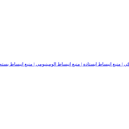
نبع انبساط ایستاده | منبع انبساط الومینیومی | منبع انبساط بسته | منبع ا