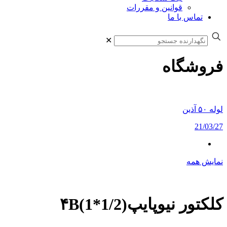
قوانین و مقررات
تماس با ما
✕
فروشگاه
لوله ۵۰ آذین
21/03/27
نمایش همه
کلکتور نیوپایپ(۴B(1*1/2