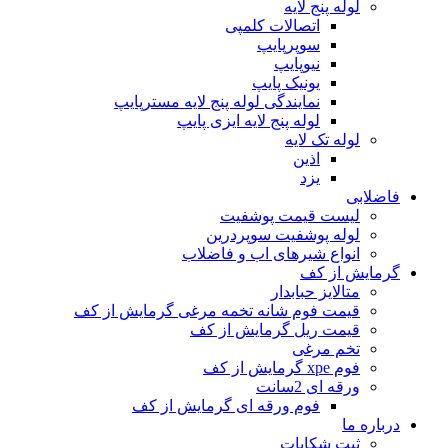
لوله پنج لایه
اتصالات کلمپی
سوپرپایپ
نیوپایپ
یونیک پایپ
نمایندگی لوله پنج لایه مسترپایپ
لوله پنج لایه ایزی پایپ
لوله تک لایه
اذین
یزد
فاضلابی
لیست قیمت پوشفیت
لوله پوشفیت سوپردرین
انواع شیرهای اب و فاضلاب
گرمایش از کف
متالایز حبابدار
قیمت فوم شانه تخمه مرغی گرمایش از کف
قیمت ریل گرمایش از کف
تخم مرغی
فوم xpe گرمایش از کف
ورقه ای 2سانت
فوم ورقه ای گرمایش از کف
درباره ما
ثبت شکایات