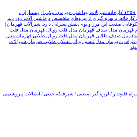
شیرآلات قهرمان نوع سازمان شرکت موقعیت تهران, تهران نام مدیر قهرمان نیک جو سال تاسیس ۱۳۵۹ کارخانه شیرالات بهداشتی قهرمان ،یکی از پیشتازان ،
ارخانه، با بهره گیری از نیروهای متخصص و ماشین الات روز دنیا
۳ کشور جهان صادر میکند، که این امر ،در شکوفایی صنعت این مرز و بوم ،نقش بسزایی دارد. شیرآلات قهرمان |
رسام قهرمان مدل صدف قهرمان مدل فلت رویال قهرمان مدل فلت
(جدید) مدل صدف طلایی قهرمان مدل فلت رویال طلایی قهرمان مدل
ل تتراس قهرمان مدل تنسو رویال مشکی طلایی قهرمان شیرالات
اه فلنچدار / لرزه گیر صنعتی / شیرفلکه چدنی / اتصالات پتروشیمی