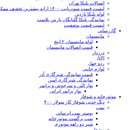
اتصالات پلیکا تهران
لیست قیمت سوپرپایپ ۱۴۰۰ ارایه بیشترین تخفیف ممکن
لوله پلیکا ناردین
نمایندگی پلیکا گلپایگان پارس پلاست
لیست قیمت پوشفیت
گازرسانی
مانیسمان
لوله مانیسمان ۲ اینچ
قیمت اتصالات مانیسمان
درزدار
API
رده چهل
لوازم جانبی
قیمت نمایندگی شیرگازی آذر
نمایندگی شیرگازی امین
نوار التن و سرجوش و پرایمر
نوار پرایمر ایرانی
موتورخانه و شوفاژ
دیگ چدنی شوفاژ کار سولار ۴۰۰
پمپ
بوستر پمپ ابرسانی
پمپ برگشت موتورخانه
شیر دو راهه موتوری
مشعل