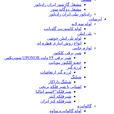
مشعل گازسوز ایران رادیاتور
مشعل دوگانه سوز
رادیاتور پنلی ایران رادیاتور
ابرسانی
لوله سه لایه
لوله کامپوزیت گلدپایپ
پلی اتیلن
لوله پلی اتیلن جوشی
انواع روش ابیاری قطره ای
لوازم جانبی
شیر برقی کلکتور
شير برقي ۲۴ ولت UPONOR سوپرپکس
جعبه کلکتور نیوپایپ
لرزه گیر
لرزه گیر ارتعاشات
شیلنگ
شیلنگ داراکار
اشنایی با شیر فلکه برنجی
شیرفلکه”۲سیم ایتالیا
شیرفلکه کیتز
شیرفلکه کیز ایران
گالوانیزه
لوله گالوانیزه ساوه