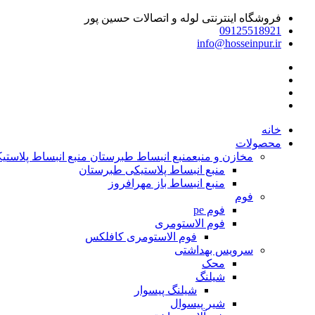
فروشگاه اینترنتی لوله و اتصالات حسین پور
09125518921
info@hosseinpur.ir
خانه
محصولات
مخازن و منبع
منبع انبساط طبرستان منبع انبساط پلاستیکی | م
منبع انبساط پلاستیکی طبرستان
منبع انبساط باز مهرافروز
فوم
فوم pe
فوم الاستومری
فوم الاستومری کافلکس
سرویس بهداشتی
محک
شیلنگ
شیلنگ پیسوار
شیر پیسوال