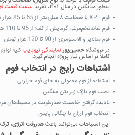
قیمت فوم‌ها با توجه به
نوع متریال، ضخامت و برند 
به‌طور میانگین در سال ۱۴۰۴، تقریبا
لیست قیمت فوم
فوم XPE با ضخامت ۸ میلی‌متر: از 65 تا 85 هزار تومان در هر مترمربع
فوم شانه‌تخم‌مرغی گرمایش از کف: از 95 تا 110 هزار تومان
فوم متالایز و الاستومری: از 90 تا 120 هزار تومان
در فروشگاه
حسین‌پور
نمایندگی نیوپایپ
کلیه لوازم
کاملاً بر اساس نیاز پروژه انجام گیرد.
اشتباهات رایج در انتخاب فوم
استفاده از فوم معمولی به جای فوم حرارتی
نصب فوم نازک زیر بتن سنگین
نادیده گرفتن خاصیت ضد‌رطوبت در محیط‌های مر
انتخاب فوم ارزان با چگالی پایین
این اشتباهات می‌توانند باعث
هدررفت انرژی، ترک