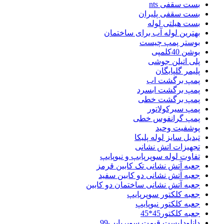
بست سقفی nts
بست سقفی پلیران
بست هیلتی لوله
بهترین لوله آب برای ساختمان
بوستر پمپ چیست
بوشن 40کلمپی
پلی اتیلن جوشی
پلیمر گلپایگان
پمپ برگشت اب
پمپ برگشت ابسرد
پمپ برگشت خطی
پمپ سیرکولاتور
پمپ گرانفوس خطی
پوشفیت وحید
تبدیل سایز لوله پلیکا
تجهیزات اتش نشانی
تفاوت لوله سوپرپابپ و نیوپایپ
جعبه آتش نشانی تک کابین قرمز
جعبه آتش نشانی دو کابین سفید
جعبه آتش نشانی ساختمان دو کابین
جعبه کلکتور سوپرپایپ
جعبه کلکتور نیوپایپ
جعبه کلکتور45*45
دانلودلیست قیمت سوپرپایپ99