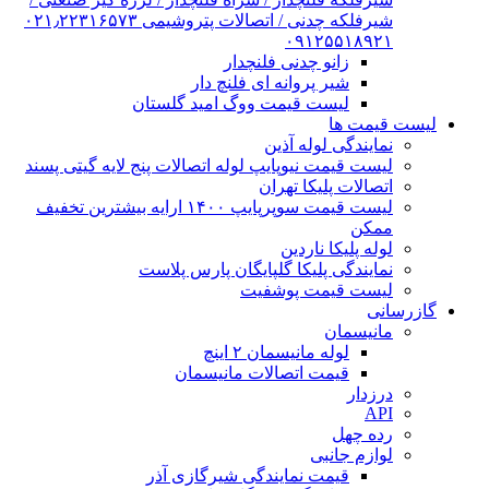
شیرفلکه چدنی / اتصالات پتروشیمی ۰۲۱٫۲۲۳۱۶۵۷۳
۰۹۱۲۵۵۱۸۹۲۱
زانو چدنی فلنچدار
شیر پروانه ای فلنچ دار
لیست قیمت ووگ امید گلستان
لیست قیمت ها
نمایندگی لوله آذین
لیست قیمت نیوپایپ لوله اتصالات پنج لایه گیتی پسند
اتصالات پلیکا تهران
لیست قیمت سوپرپایپ ۱۴۰۰ ارایه بیشترین تخفیف
ممکن
لوله پلیکا ناردین
نمایندگی پلیکا گلپایگان پارس پلاست
لیست قیمت پوشفیت
گازرسانی
مانیسمان
لوله مانیسمان ۲ اینچ
قیمت اتصالات مانیسمان
درزدار
API
رده چهل
لوازم جانبی
قیمت نمایندگی شیرگازی آذر