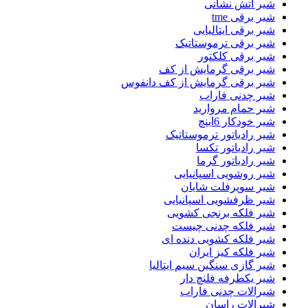
شیر اتش نشانی
شیر برقی tme
شیر برقی ایتالیایی
شیر برقی ترموستاتیک
شیر برقی کلکتور
شیر برقی گرمایش از کف
شیر برقی گرمایش از کف دانفوس
شیر چدنی فاراب
شیر حمام مروارید
شیر خودکار 6اینچ
شیر رادیاتور ترموستاتیک
شیر رادیاتور تکسا
شیر رادیاتور گرما
شیر روشویی اسپانیایی
شیر سوپرفلت شایان
شیر ظرفشویی اسپانیایی
شیر فلکه برنجی کشویی
شیر فلکه چدنی چیست
شیر فلکه کشویی دنده ای
شیر فلکه کیز ایران
شیر گازی سنگین سیم ایتالیا
شیر یکطرفه فلنچ دار
شیرالات چدنی فاراب
شیرالات راسان