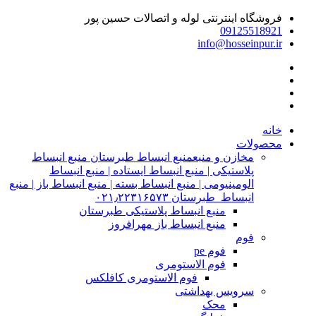
فروشگاه اینترنتی لوله و اتصالات حسین پور
09125518921
info@hosseinpur.ir
خانه
محصولات
مخازن و منبع
منبع انبساط طبرستان منبع انبساط
پلاستیکی | منبع انبساط ایستاده | منبع انبساط
الومینیومی | منبع انبساط بسته | منبع انبساط باز | منبع
انبساط طبرستان ۰۲۱٫۲۲۳۱۶۵۷۳
منبع انبساط پلاستیکی طبرستان
منبع انبساط باز مهرافروز
فوم
فوم pe
فوم الاستومری
فوم الاستومری کافلکس
سرویس بهداشتی
محک