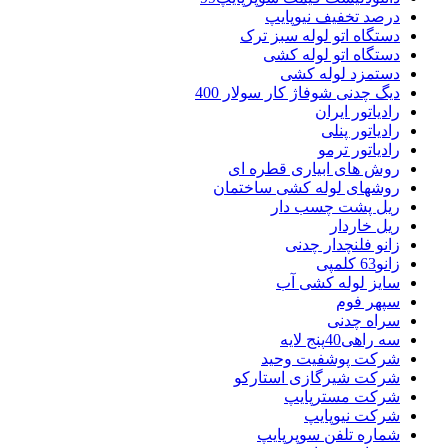
درصد تخفیف نیوپایپ
دستگاه اتو لوله سبز ترک
دستگاه اتو لوله کشی
دستمزد لوله کشی
دیگ چدنی شوفاژ کار سولار 400
رادیاتور ایران
رادیاتور پنلی
رادیاتور ترمو
روش های ابیاری قطره ای
روشهای لوله کشی ساختمان
ریل پشت چسب دار
ریل خاردار
زانو فلنچدار چدنی
زانو63 کلمپی
سایز لوله کشی آب
سپهر فوم
سراه چدنی
سه راهی40پنج لایه
شرکت پوشفیت وحید
شرکت شیرگازی استارکو
شرکت مسترپایپ
شرکت نیوپایپ
شماره تلفن سوپرپایپ