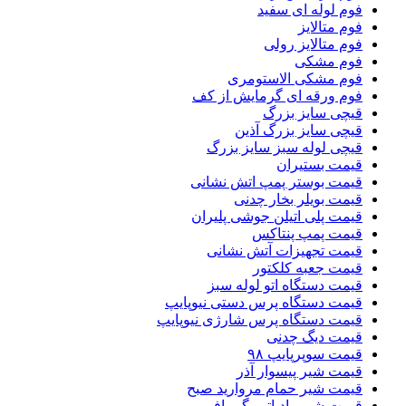
فوم لوله ای سفید
فوم متالایز
فوم متالایز رولی
فوم مشکی
فوم مشکی الاستومری
فوم ورقه ای گرمایش از کف
قیچی سایز بزرگ
قیچی سایز بزرگ آذین
قیچی لوله سبز سایز بزرگ
قیمت بستیران
قیمت بوستر پمپ اتش نشانی
قیمت بویلر بخار چدنی
قیمت پلی اتیلن جوشی پلیران
قیمت پمپ پنتاکس
قیمت تجهیزات آتش نشانی
قیمت جعبه کلکتور
قیمت دستگاه اتو لوله سبز
قیمت دستگاه پرس دستی نیوپایپ
قیمت دستگاه پرس شارژی نیوپایپ
قیمت دیگ چدنی
قیمت سوپرپایپ ۹۸
قیمت شیر پیسوار آذر
قیمت شیر حمام مروارید صبح
قیمت شیر رادیاتور گرمافر