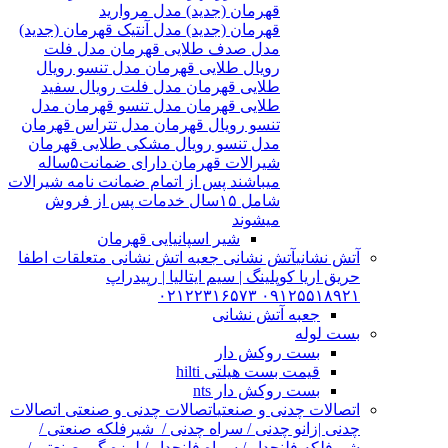
قهرمان (جدید) مدل مروارید
قهرمان (جدید) مدل آنتیک قهرمان (جدید)
مدل صدف طلایی قهرمان مدل فلت
رویال طلایی قهرمان مدل تنسو رویال
طلایی قهرمان مدل فلت رویال سفید
طلایی قهرمان مدل تنسو قهرمان مدل
تنسو رویال قهرمان مدل تتراس قهرمان
مدل تنسو رویال مشکی طلایی قهرمان
شیرالات قهرمان دارای ضمانت۵ساله
میباشند پس از اتمام ضمانت نامه شیرالات
شامل ۱۵سال خدمات پس از فروش
میشوند
شیر اسپانیایی قهرمان
آتش نشانی
آتش نشانی جعبه اتش نشانی متعلقات اطفا
حریق اریا کوپلینگ | سیم ایتالیا | رپیدراپ
۰۹۱۲۵۵۱۸۹۲۱ ۰۲۱۲۲۳۱۶۵۷۳
جعبه آتش نشانی
بست لوله
بست روکش دار
قیمت بست هیلتی hilti
بست روکش دار nts
اتصالات چدنی و صنعتی
اتصالات چدنی و صنعتی اتصالات
چدنی |زانو چدنی / سراه چدنی / شیرفلکه صنعتی /
شیرفلکه فلنچدار / سراه فلنچدار / لرزه گیر صنعتی /