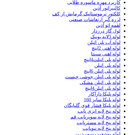
کاربرد مهره ماسوره طلایی
کالبیراتور آذین
کلکتور ترموستاتیک گرمایش از کف
لرزه گیر ارتعاشات صنعتی
لقمه اتو آذین
لول گاز درزدار
لوله 5لایه یونیک
لوله آب پلی اتیلن
لوله اهنی 2اینچ
لوله اهنی سپنتا
لوله پلی اتیلت4اینچ
لوله پلی اتیلن
لوله پلی اتیلن 6اینچ
لوله پلی اتیلن جوشی چیست
لوله پلی اتیلن مشکی
لوله پلی اتیلن4اینچ
لوله پلیکا داراکار
لوله پلیکا سایز 160
لوله پلیکا فشار قوی گلپایگان
لوله پنج لایه ایزی پایپ
لوله پنج لایه سوپرپایپ قم
لوله پنج لایه مسترپایپ
لوله پنج لایه نیوپایپ
لوله پوشفیت سوپردرین