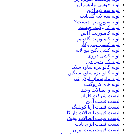
لوله جوشی مانیسمان
لوله سه لایه اذین
لوله سه لایه گلدپایپ
لوله سوپرپایپ چیست؟
لوله کاروگیت چیست
لوله کامپوزیت آ اس
لوله کامپوزیت گلدپایپ
لوله کشی آب روکار
لوله کشی پکیج پنج لایه
لوله کشی هروی
لوله گاز بدون درز
لوله گالوانیزه ساوه سبک
لوله گالوانیزه ساوه سنگین
لوله مانیسمان اوکراینی
لوله های کاروگیت
لوله و اتصالات وحید
لیست شرکت فاراب
لیست قیمت آذین
لیست قیمت آریا کوپلینگ
لیست قیمت اتصالات داراکار
لیست قیمت اتصالات یونیک
لیست قیمت ایزی پایپ
لیست قیمت بست ایران