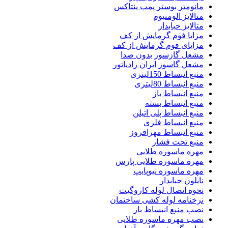
مانومتر بوستر پمپ پنتاکس
متالایز الومنیوم
متالایز حبابدار
مزایا فوم گرمایش از کف
مزایای فوم گرمایش از کف
مشعل گازسوز بدون صدا
مشعل گاسوز ایران رادیاتور
منبع انبساط 150لیتری
منبع انبساط 80لیتری
منبع انبساط باز
منبع انبساط بسته
منبع انبساط پلی اتیلن
منبع انبساط فلزی
منبع انبساط مهرافروز
منبع تحت فشار
مهره ماسوره طلایی
مهره ماسوره طلایی پارس
مهره ماسوره نیوپایپ
نایلون حبابدار
نحوه اتصال لوله کاروگیت
نرخنامه لوله کشی ساختمان
نصب منبع انبساط باز
نصب مهره ماسوره طلایی