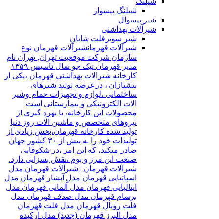
شیلنگ
شیلنگ پیسوار
شیر پیسوال
شیرآلات بهداشتی
شیر سوپرفلت شایان
شیرآلات قهرمان
شیرآلات قهرمان نوع
سازمان شرکت موقعیت تهران, تهران نام
مدیر قهرمان نیک جو سال تاسیس ۱۳۵۹
کارخانه شیرالات بهداشتی قهرمان ،یکی از
پیشتازان ، درعرصه تولید شیرهای
ساختمانی ،لوازم و تجهیزات حمام وشیر
الات الکترونیکی و بیمارستانی است
محصولات این کارخانه، با بهره گیری از
نیروهای متخصص و ماشین الات روز دنیا
تولید شده کارخانه قهرمان،بخش زیادی از
تولیدات خود را به بیش از ۳۰ کشور جهان
صادر میکند، که این امر ،در شکوفایی
صنعت این مرز و بوم ،نقش بسزایی دارد.
شیرآلات قهرمان | شیرآلات قهرمان مدل
اسپانیایی قهرمان مدل آبشار قهرمان مدل
ایتالیایی قهرمان مدل آلمانی قهرمان مدل
برسام قهرمان مدل صدف قهرمان مدل
فلت رویال قهرمان مدل فلت قهرمان
مدل البرز قهرمان (جدید) مدل ارکیده