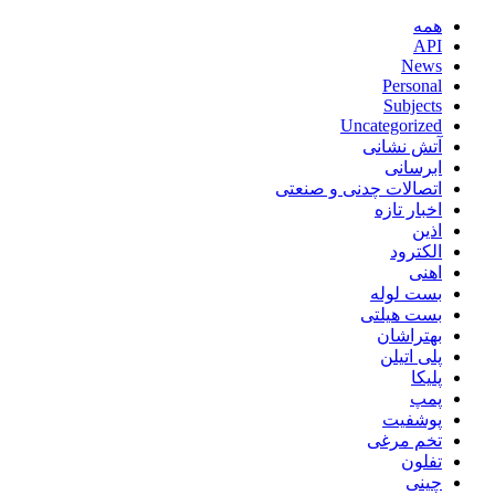
همه
API
News
Personal
Subjects
Uncategorized
آتش نشانی
ابرسانی
اتصالات چدنی و صنعتی
اخبار تازه
اذین
الکترود
اهنی
بست لوله
بست هیلتی
بهتراشان
پلی اتیلن
پلیکا
پمپ
پوشفیت
تخم مرغی
تفلون
چینی