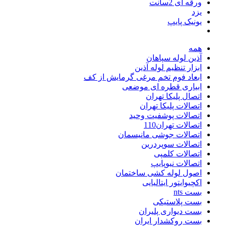
ورقه ای 2سانت
یزد
یونیک پایپ
همه
آذین لوله سپاهان
ابزار تنظیم لوله آذین
ابعاد فوم تخم مرغی گرمایش از کف
ابیاری قطره ای موضعی
اتصال پلیکا تهران
اتصالات پلیکا تهران
اتصالات پوشفیت وحید
اتصالات تهران110
اتصالات جوشی مانیسمان
اتصالات سوپردرین
اتصالات کلمپی
اتصالات نیوپایپ
اصول لوله کشی ساختمان
اکچیوایتور ایتالیایی
بست nts
بست پلاستیکی
بست دیواری پلیران
بست روکشدار ایران