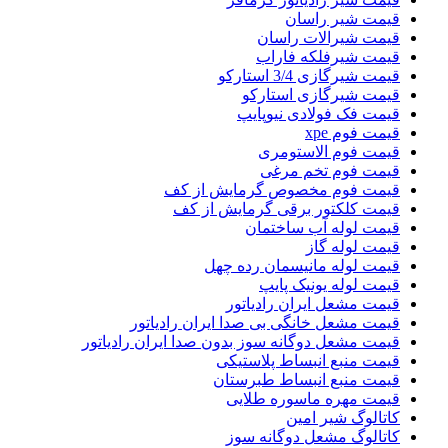
قیمت شیر راسان
قیمت شیرالات راسان
قیمت شیرفلکه فاراب
قیمت شیرگازی 3/4 استارکو
قیمت شیرگازی استارکو
قیمت فک فولادی نیوپایپ
قیمت فوم xpe
قیمت فوم الاستومری
قیمت فوم تخم مرغی
قیمت فوم مخصوص گرمایش از کف
قیمت کلکتور برقی گرمایش از کف
قیمت لوله آب ساختمان
قیمت لوله گاز
قیمت لوله مانیسمان رده چهل
قیمت لوله یونیک پایپ
قیمت مشعل ایران رادیاتور
قیمت مشعل خانگی بی صدا ایران رادیاتور
قیمت مشعل دوگانه سوز بدون صدا ایران رادیاتور
قیمت منبع انبساط پلاستیکی
قیمت منبع انبساط طبرستان
قیمت مهره ماسوره طلایی
کاتالوگ شیر امین
کاتالوگ مشعل دوگانه سوز