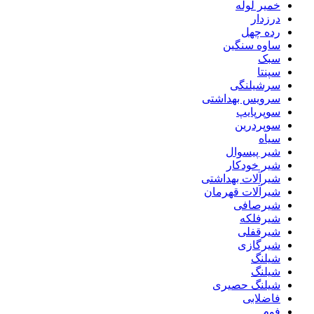
خمیر لوله
درزدار
رده چهل
ساوه سنگین
سبک
سپنتا
سرشیلنگی
سرویس بهداشتی
سوپرپایپ
سوپردرین
سیاه
شیر پیسوال
شیر خودکار
شیرآلات بهداشتی
شیرآلات قهرمان
شیرصافی
شیرفلکه
شیرقفلی
شیرگازی
شیلنگ
شیلنگ
شیلنگ حصیری
فاضلابی
فوم