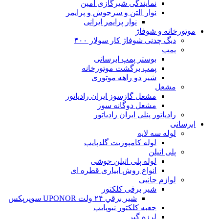
نمایندگی شیرگازی امین
نوار التن و سرجوش و پرایمر
نوار پرایمر ایرانی
موتورخانه و شوفاژ
دیگ چدنی شوفاژ کار سولار ۴۰۰
پمپ
بوستر پمپ ابرسانی
پمپ برگشت موتورخانه
شیر دو راهه موتوری
مشعل
مشعل گازسوز ایران رادیاتور
مشعل دوگانه سوز
رادیاتور پنلی ایران رادیاتور
ابرسانی
لوله سه لایه
لوله کامپوزیت گلدپایپ
پلی اتیلن
لوله پلی اتیلن جوشی
انواع روش ابیاری قطره ای
لوازم جانبی
شیر برقی کلکتور
شير برقي ۲۴ ولت UPONOR سوپرپکس
جعبه کلکتور نیوپایپ
لرزه گیر