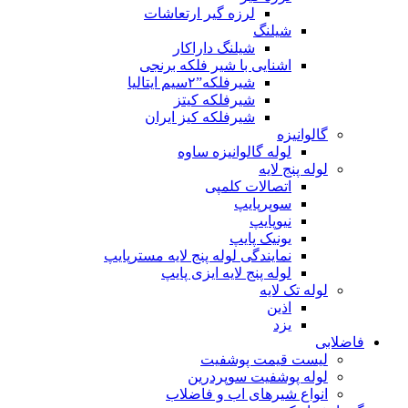
لرزه گیر ارتعاشات
شیلنگ
شیلنگ داراکار
اشنایی با شیر فلکه برنجی
شیرفلکه”۲سیم ایتالیا
شیرفلکه کیتز
شیرفلکه کیز ایران
گالوانیزه
لوله گالوانیزه ساوه
لوله پنج لایه
اتصالات کلمپی
سوپرپایپ
نیوپایپ
یونیک پایپ
نمایندگی لوله پنج لایه مسترپایپ
لوله پنج لایه ایزی پایپ
لوله تک لایه
اذین
یزد
فاضلابی
لیست قیمت پوشفیت
لوله پوشفیت سوپردرین
انواع شیرهای اب و فاضلاب