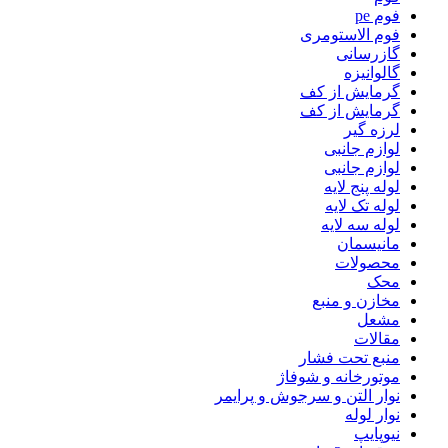
فوم pe
فوم الاستومری
گازرسانی
گالوانیزه
گرمایش از کف
گرمایش از کف
لرزه گیر
لوازم جانبی
لوازم جانبی
لوله پنج لایه
لوله تک لایه
لوله سه لایه
مانیسمان
محصولات
محک
مخازن و منبع
مشعل
مقالات
منبع تحت فشار
موتورخانه و شوفاژ
نوار التن و سرجوش و پرایمر
نوار لوله
نیوپایپ