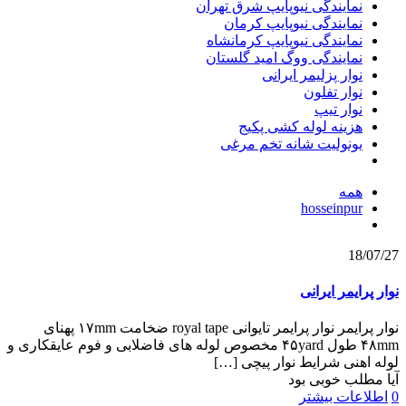
نمایندگی نیوپایپ شرق تهران
نمایندگی نیوپایپ کرمان
نمایندگی نیوپایپ کرمانشاه
نمایندگی ووگ امید گلستان
نوار پزلیمر ایرانی
نوار تفلون
نوار تیپ
هزینه لوله کشی پکیج
یونولیت شانه تخم مرغی
همه
hosseinpur
18/07/27
نوار پرایمر ایرانی
نوار پرایمر نوار پرایمر تایوانی royal tape ضخامت ۱۷mm پهنای
۴۸mm طول ۴۵yard مخصوص لوله های فاضلابی و فوم عایقکاری و
لوله اهنی شرایط نوار پیچی
[…]
آیا مطلب خوبی بود
0
اطلاعات بیشتر