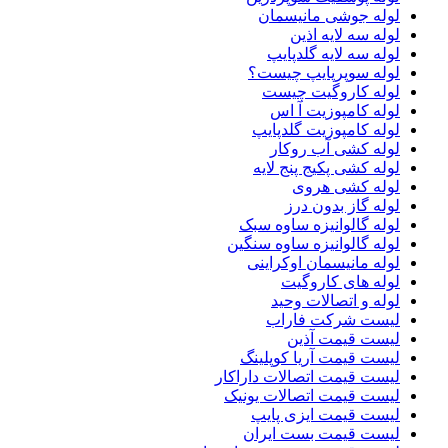
لوله جوشی مانیسمان
لوله سه لایه اذین
لوله سه لایه گلدپایپ
لوله سوپرپایپ چیست؟
لوله کاروگیت چیست
لوله کامپوزیت آ اس
لوله کامپوزیت گلدپایپ
لوله کشی آب روکار
لوله کشی پکیج پنج لایه
لوله کشی هروی
لوله گاز بدون درز
لوله گالوانیزه ساوه سبک
لوله گالوانیزه ساوه سنگین
لوله مانیسمان اوکراینی
لوله های کاروگیت
لوله و اتصالات وحید
لیست شرکت فاراب
لیست قیمت آذین
لیست قیمت آریا کوپلینگ
لیست قیمت اتصالات داراکار
لیست قیمت اتصالات یونیک
لیست قیمت ایزی پایپ
لیست قیمت بست ایران