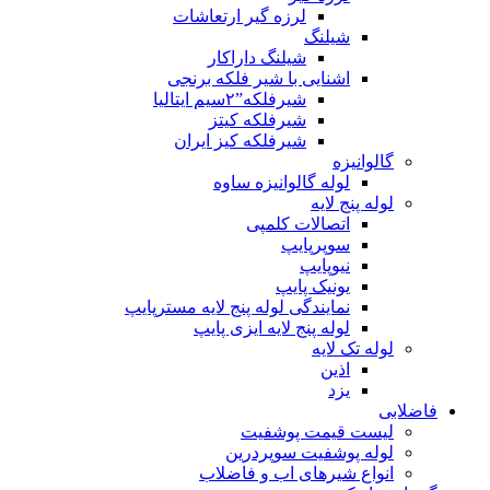
لرزه گیر ارتعاشات
شیلنگ
شیلنگ داراکار
اشنایی با شیر فلکه برنجی
شیرفلکه”۲سیم ایتالیا
شیرفلکه کیتز
شیرفلکه کیز ایران
گالوانیزه
لوله گالوانیزه ساوه
لوله پنج لایه
اتصالات کلمپی
سوپرپایپ
نیوپایپ
یونیک پایپ
نمایندگی لوله پنج لایه مسترپایپ
لوله پنج لایه ایزی پایپ
لوله تک لایه
اذین
یزد
فاضلابی
لیست قیمت پوشفیت
لوله پوشفیت سوپردرین
انواع شیرهای اب و فاضلاب