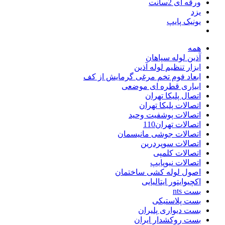
ورقه ای 2سانت
یزد
یونیک پایپ
همه
آذین لوله سپاهان
ابزار تنظیم لوله آذین
ابعاد فوم تخم مرغی گرمایش از کف
ابیاری قطره ای موضعی
اتصال پلیکا تهران
اتصالات پلیکا تهران
اتصالات پوشفیت وحید
اتصالات تهران110
اتصالات جوشی مانیسمان
اتصالات سوپردرین
اتصالات کلمپی
اتصالات نیوپایپ
اصول لوله کشی ساختمان
اکچیوایتور ایتالیایی
بست nts
بست پلاستیکی
بست دیواری پلیران
بست روکشدار ایران