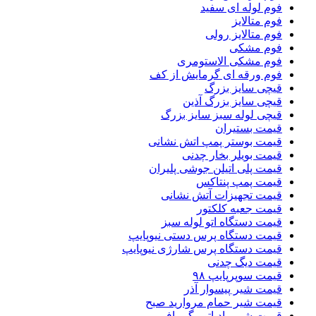
فوم لوله ای سفید
فوم متالایز
فوم متالایز رولی
فوم مشکی
فوم مشکی الاستومری
فوم ورقه ای گرمایش از کف
قیچی سایز بزرگ
قیچی سایز بزرگ آذین
قیچی لوله سبز سایز بزرگ
قیمت بستیران
قیمت بوستر پمپ اتش نشانی
قیمت بویلر بخار چدنی
قیمت پلی اتیلن جوشی پلیران
قیمت پمپ پنتاکس
قیمت تجهیزات آتش نشانی
قیمت جعبه کلکتور
قیمت دستگاه اتو لوله سبز
قیمت دستگاه پرس دستی نیوپایپ
قیمت دستگاه پرس شارژی نیوپایپ
قیمت دیگ چدنی
قیمت سوپرپایپ ۹۸
قیمت شیر پیسوار آذر
قیمت شیر حمام مروارید صبح
قیمت شیر رادیاتور گرمافر