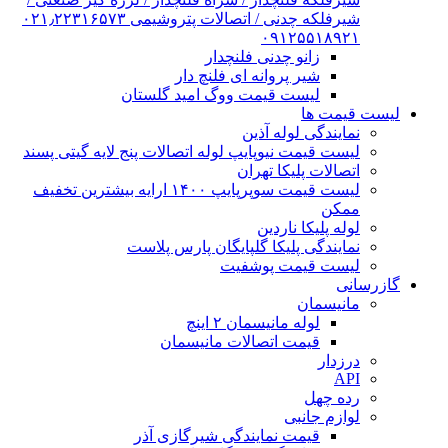
شیرفلکه چدنی / اتصالات پتروشیمی ۰۲۱٫۲۲۳۱۶۵۷۳
۰۹۱۲۵۵۱۸۹۲۱
زانو چدنی فلنچدار
شیر پروانه ای فلنچ دار
لیست قیمت ووگ امید گلستان
لیست قیمت ها
نمایندگی لوله آذین
لیست قیمت نیوپایپ لوله اتصالات پنج لایه گیتی پسند
اتصالات پلیکا تهران
لیست قیمت سوپرپایپ ۱۴۰۰ ارایه بیشترین تخفیف
ممکن
لوله پلیکا ناردین
نمایندگی پلیکا گلپایگان پارس پلاست
لیست قیمت پوشفیت
گازرسانی
مانیسمان
لوله مانیسمان ۲ اینچ
قیمت اتصالات مانیسمان
درزدار
API
رده چهل
لوازم جانبی
قیمت نمایندگی شیرگازی آذر