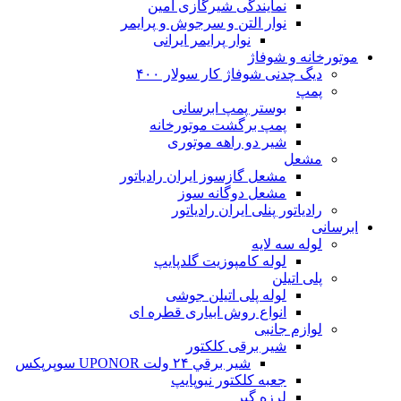
نمایندگی شیرگازی امین
نوار التن و سرجوش و پرایمر
نوار پرایمر ایرانی
موتورخانه و شوفاژ
دیگ چدنی شوفاژ کار سولار ۴۰۰
پمپ
بوستر پمپ ابرسانی
پمپ برگشت موتورخانه
شیر دو راهه موتوری
مشعل
مشعل گازسوز ایران رادیاتور
مشعل دوگانه سوز
رادیاتور پنلی ایران رادیاتور
ابرسانی
لوله سه لایه
لوله کامپوزیت گلدپایپ
پلی اتیلن
لوله پلی اتیلن جوشی
انواع روش ابیاری قطره ای
لوازم جانبی
شیر برقی کلکتور
شير برقي ۲۴ ولت UPONOR سوپرپکس
جعبه کلکتور نیوپایپ
لرزه گیر