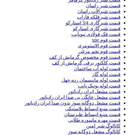
قیمت شیر راسان
قیمت شیرالات راسان
قیمت شیرفلکه فاراب
قیمت شیرگازی 3/4 استارکو
قیمت شیرگازی استارکو
قیمت فک فولادی نیوپایپ
قیمت فوم xpe
قیمت فوم الاستومری
قیمت فوم تخم مرغی
قیمت فوم مخصوص گرمایش از کف
قیمت کلکتور برقی گرمایش از کف
قیمت لوله آب ساختمان
قیمت لوله گاز
قیمت لوله مانیسمان رده چهل
قیمت لوله یونیک پایپ
قیمت مشعل ایران رادیاتور
قیمت مشعل خانگی بی صدا ایران رادیاتور
قیمت مشعل دوگانه سوز بدون صدا ایران رادیاتور
قیمت منبع انبساط پلاستیکی
قیمت منبع انبساط طبرستان
قیمت مهره ماسوره طلایی
کاتالوگ شیر امین
کاتالوگ مشعل دوگانه سوز