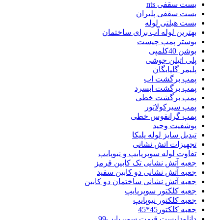
بست سقفی nts
بست سقفی پلیران
بست هیلتی لوله
بهترین لوله آب برای ساختمان
بوستر پمپ چیست
بوشن 40کلمپی
پلی اتیلن جوشی
پلیمر گلپایگان
پمپ برگشت اب
پمپ برگشت ابسرد
پمپ برگشت خطی
پمپ سیرکولاتور
پمپ گرانفوس خطی
پوشفیت وحید
تبدیل سایز لوله پلیکا
تجهیزات اتش نشانی
تفاوت لوله سوپرپابپ و نیوپایپ
جعبه آتش نشانی تک کابین قرمز
جعبه آتش نشانی دو کابین سفید
جعبه آتش نشانی ساختمان دو کابین
جعبه کلکتور سوپرپایپ
جعبه کلکتور نیوپایپ
جعبه کلکتور45*45
دانلودلیست قیمت سوپرپایپ99