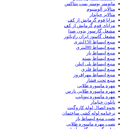
مانومتر بوستر پمپ پنتاکس
متالایز الومنیوم
متالایز حبابدار
مزایا فوم گرمایش از کف
مزایای فوم گرمایش از کف
مشعل گازسوز بدون صدا
مشعل گاسوز ایران رادیاتور
منبع انبساط 150لیتری
منبع انبساط 80لیتری
منبع انبساط باز
منبع انبساط بسته
منبع انبساط پلی اتیلن
منبع انبساط فلزی
منبع انبساط مهرافروز
منبع تحت فشار
مهره ماسوره طلایی
مهره ماسوره طلایی پارس
مهره ماسوره نیوپایپ
نایلون حبابدار
نحوه اتصال لوله کاروگیت
نرخنامه لوله کشی ساختمان
نصب منبع انبساط باز
نصب مهره ماسوره طلایی