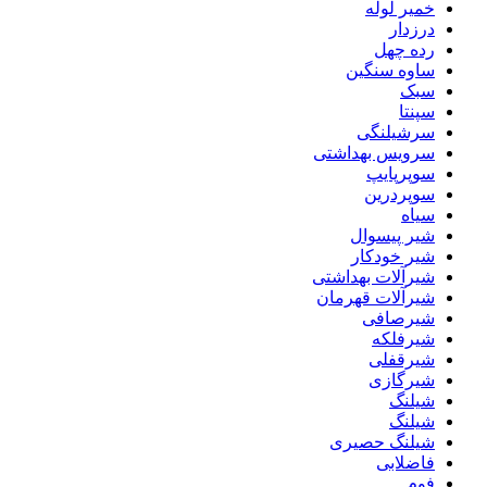
خمیر لوله
درزدار
رده چهل
ساوه سنگین
سبک
سپنتا
سرشیلنگی
سرویس بهداشتی
سوپرپایپ
سوپردرین
سیاه
شیر پیسوال
شیر خودکار
شیرآلات بهداشتی
شیرآلات قهرمان
شیرصافی
شیرفلکه
شیرقفلی
شیرگازی
شیلنگ
شیلنگ
شیلنگ حصیری
فاضلابی
فوم