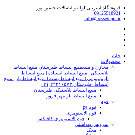
فروشگاه اینترنتی لوله و اتصالات حسین پور
09125518921
info@hosseinpur.ir
خانه
محصولات
مخازن و منبع
منبع انبساط طبرستان منبع انبساط
پلاستیکی | منبع انبساط ایستاده | منبع انبساط
الومینیومی | منبع انبساط بسته | منبع انبساط باز | منبع
انبساط طبرستان ۰۲۱٫۲۲۳۱۶۵۷۳
منبع انبساط پلاستیکی طبرستان
منبع انبساط باز مهرافروز
فوم
فوم pe
فوم الاستومری
فوم الاستومری کافلکس
سرویس بهداشتی
محک