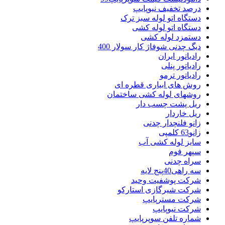
درصد تخفیف نیوپایپ
دستگاه اتو لوله سبز ترک
دستگاه اتو لوله کشی
دستمزد لوله کشی
دیگ چدنی شوفاژ کار سولار 400
رادیاتور ایران
رادیاتور پنلی
رادیاتور ترمو
روش های ابیاری قطره ای
روشهای لوله کشی ساختمان
ریل پشت چسب دار
ریل خاردار
زانو فلنچدار چدنی
زانو63 کلمپی
سایز لوله کشی آب
سپهر فوم
سراه چدنی
سه راهی40پنج لایه
شرکت پوشفیت وحید
شرکت شیرگازی استارکو
شرکت مسترپایپ
شرکت نیوپایپ
شماره تلفن سوپرپایپ