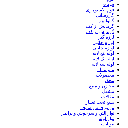
فوم pe
فوم الاستومری
گازرسانی
گالوانیزه
گرمایش از کف
گرمایش از کف
لرزه گیر
لوازم جانبی
لوازم جانبی
لوله پنج لایه
لوله تک لایه
لوله سه لایه
مانیسمان
محصولات
محک
مخازن و منبع
مشعل
مقالات
منبع تحت فشار
موتورخانه و شوفاژ
نوار التن و سرجوش و پرایمر
نوار لوله
نیوپایپ