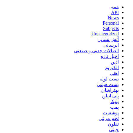
همه
API
News
Personal
Subjects
Uncategorized
آتش نشانی
ابرسانی
اتصالات چدنی و صنعتی
اخبار تازه
اذین
الکترود
اهنی
بست لوله
بست هیلتی
بهتراشان
پلی اتیلن
پلیکا
پمپ
پوشفیت
تخم مرغی
تفلون
چینی