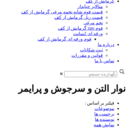
گرمایش از کف
متالایز حبابدار
قیمت فوم شانه تخمه مرغی گرمایش از کف
قیمت ریل گرمایش از کف
تخم مرغی
فوم xpe گرمایش از کف
ورقه ای 2سانت
فوم ورقه ای گرمایش از کف
درباره ما
ثبت شکایات
قوانین و مقررات
تماس با ما
✕
نوار التن و سرجوش و پرایمر
فیلتر بر اساس :
موضوعات
برچسب ها
نویسنده ها
نمایش همه