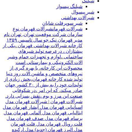
شیلنگ
شیلنگ پیسوار
شیر پیسوال
شیرآلات بهداشتی
شیر سوپرفلت شایان
شیرآلات قهرمان
شیرآلات قهرمان نوع
سازمان شرکت موقعیت تهران, تهران نام
مدیر قهرمان نیک جو سال تاسیس ۱۳۵۹
کارخانه شیرالات بهداشتی قهرمان ،یکی از
پیشتازان ، درعرصه تولید شیرهای
ساختمانی ،لوازم و تجهیزات حمام وشیر
الات الکترونیکی و بیمارستانی است
محصولات این کارخانه، با بهره گیری از
نیروهای متخصص و ماشین الات روز دنیا
تولید شده کارخانه قهرمان،بخش زیادی از
تولیدات خود را به بیش از ۳۰ کشور جهان
صادر میکند، که این امر ،در شکوفایی
صنعت این مرز و بوم ،نقش بسزایی دارد.
شیرآلات قهرمان | شیرآلات قهرمان مدل
اسپانیایی قهرمان مدل آبشار قهرمان مدل
ایتالیایی قهرمان مدل آلمانی قهرمان مدل
برسام قهرمان مدل صدف قهرمان مدل
فلت رویال قهرمان مدل فلت قهرمان
مدل البرز قهرمان (جدید) مدل ارکیده