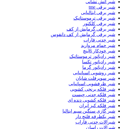
شیر اتش نشانی
شیر برقی tme
شیر برقی ایتالیایی
شیر برقی ترموستاتیک
شیر برقی کلکتور
شیر برقی گرمایش از کف
شیر برقی گرمایش از کف دانفوس
شیر چدنی فاراب
شیر حمام مروارید
شیر خودکار 6اینچ
شیر رادیاتور ترموستاتیک
شیر رادیاتور تکسا
شیر رادیاتور گرما
شیر روشویی اسپانیایی
شیر سوپرفلت شایان
شیر ظرفشویی اسپانیایی
شیر فلکه برنجی کشویی
شیر فلکه چدنی چیست
شیر فلکه کشویی دنده ای
شیر فلکه کیز ایران
شیر گازی سنگین سیم ایتالیا
شیر یکطرفه فلنچ دار
شیرالات چدنی فاراب
شیرالات راسان