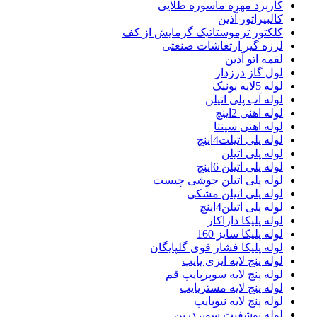
کاربرد مهره ماسوره طلایی
کالبیراتور آذین
کلکتور ترموستاتیک گرمایش از کف
لرزه گیر ارتعاشات صنعتی
لقمه اتو آذین
لول گاز درزدار
لوله 5لایه یونیک
لوله آب پلی اتیلن
لوله اهنی 2اینچ
لوله اهنی سپنتا
لوله پلی اتیلت4اینچ
لوله پلی اتیلن
لوله پلی اتیلن 6اینچ
لوله پلی اتیلن جوشی چیست
لوله پلی اتیلن مشکی
لوله پلی اتیلن4اینچ
لوله پلیکا داراکار
لوله پلیکا سایز 160
لوله پلیکا فشار قوی گلپایگان
لوله پنج لایه ایزی پایپ
لوله پنج لایه سوپرپایپ قم
لوله پنج لایه مسترپایپ
لوله پنج لایه نیوپایپ
لوله پوشفیت سوپردرین