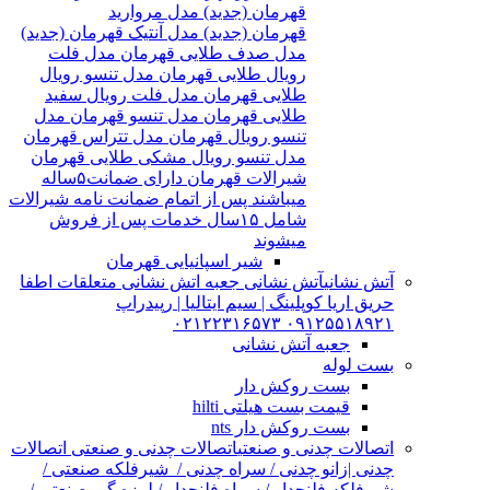
قهرمان (جدید) مدل مروارید
قهرمان (جدید) مدل آنتیک قهرمان (جدید)
مدل صدف طلایی قهرمان مدل فلت
رویال طلایی قهرمان مدل تنسو رویال
طلایی قهرمان مدل فلت رویال سفید
طلایی قهرمان مدل تنسو قهرمان مدل
تنسو رویال قهرمان مدل تتراس قهرمان
مدل تنسو رویال مشکی طلایی قهرمان
شیرالات قهرمان دارای ضمانت۵ساله
میباشند پس از اتمام ضمانت نامه شیرالات
شامل ۱۵سال خدمات پس از فروش
میشوند
شیر اسپانیایی قهرمان
آتش نشانی
آتش نشانی جعبه اتش نشانی متعلقات اطفا
حریق اریا کوپلینگ | سیم ایتالیا | رپیدراپ
۰۹۱۲۵۵۱۸۹۲۱ ۰۲۱۲۲۳۱۶۵۷۳
جعبه آتش نشانی
بست لوله
بست روکش دار
قیمت بست هیلتی hilti
بست روکش دار nts
اتصالات چدنی و صنعتی
اتصالات چدنی و صنعتی اتصالات
چدنی |زانو چدنی / سراه چدنی / شیرفلکه صنعتی /
شیرفلکه فلنچدار / سراه فلنچدار / لرزه گیر صنعتی /