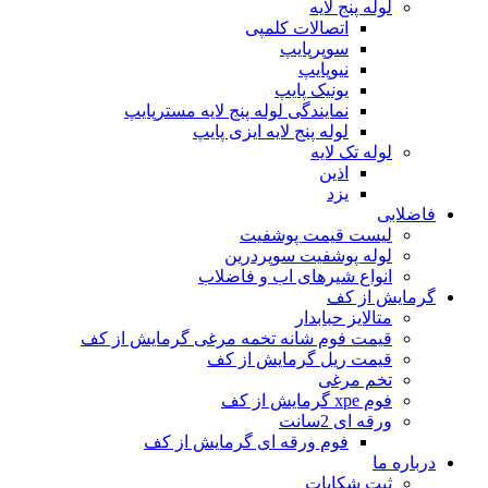
لوله پنج لایه
اتصالات کلمپی
سوپرپایپ
نیوپایپ
یونیک پایپ
نمایندگی لوله پنج لایه مسترپایپ
لوله پنج لایه ایزی پایپ
لوله تک لایه
اذین
یزد
فاضلابی
لیست قیمت پوشفیت
لوله پوشفیت سوپردرین
انواع شیرهای اب و فاضلاب
گرمایش از کف
متالایز حبابدار
قیمت فوم شانه تخمه مرغی گرمایش از کف
قیمت ریل گرمایش از کف
تخم مرغی
فوم xpe گرمایش از کف
ورقه ای 2سانت
فوم ورقه ای گرمایش از کف
درباره ما
ثبت شکایات