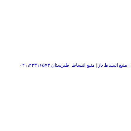
نبساط باز | منبع انبساط طبرستان ۰۲۱٫۲۲۳۱۶۵۷۳