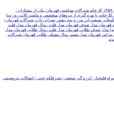
شیرآلات قهرمان نوع سازمان شرکت موقعیت تهران, تهران نام مدیر قهرمان نیک جو سال تاسیس ۱۳۵۹ کارخانه شیرالات بهداشتی قهرمان ،یکی از پیشتازان ،
ارخانه، با بهره گیری از نیروهای متخصص و ماشین الات روز دنیا
۳ کشور جهان صادر میکند، که این امر ،در شکوفایی صنعت این مرز و بوم ،نقش بسزایی دارد. شیرآلات قهرمان |
رسام قهرمان مدل صدف قهرمان مدل فلت رویال قهرمان مدل فلت
(جدید) مدل صدف طلایی قهرمان مدل فلت رویال طلایی قهرمان مدل
ل تتراس قهرمان مدل تنسو رویال مشکی طلایی قهرمان شیرالات
اه فلنچدار / لرزه گیر صنعتی / شیرفلکه چدنی / اتصالات پتروشیمی