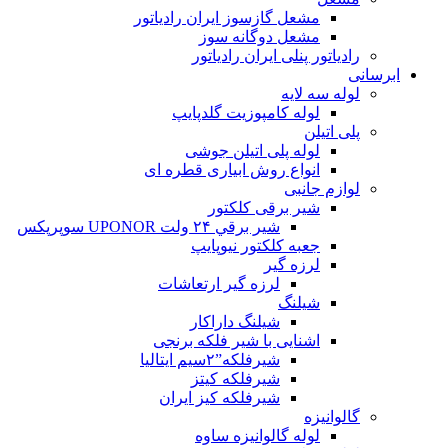
مشعل گازسوز ایران رادیاتور
مشعل دوگانه سوز
رادیاتور پنلی ایران رادیاتور
ابرسانی
لوله سه لایه
لوله کامپوزیت گلدپایپ
پلی اتیلن
لوله پلی اتیلن جوشی
انواع روش ابیاری قطره ای
لوازم جانبی
شیر برقی کلکتور
شير برقي ۲۴ ولت UPONOR سوپرپکس
جعبه کلکتور نیوپایپ
لرزه گیر
لرزه گیر ارتعاشات
شیلنگ
شیلنگ داراکار
اشنایی با شیر فلکه برنجی
شیرفلکه”۲سیم ایتالیا
شیرفلکه کیتز
شیرفلکه کیز ایران
گالوانیزه
لوله گالوانیزه ساوه