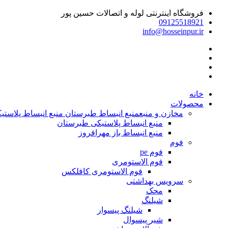
فروشگاه اینترنتی لوله و اتصالات حسین پور
09125518921
info@hosseinpur.ir
خانه
محصولات
مخازن و منبع
منبع انبساط طبرستان منبع انبساط پلاستیکی | م
منبع انبساط پلاستیکی طبرستان
منبع انبساط باز مهرافروز
فوم
فوم pe
فوم الاستومری
فوم الاستومری کافلکس
سرویس بهداشتی
محک
شیلنگ
شیلنگ پیسوار
شیر پیسوال