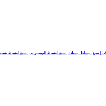
نبع انبساط ایستاده | منبع انبساط الومینیومی | منبع انبساط بسته | منبع ا