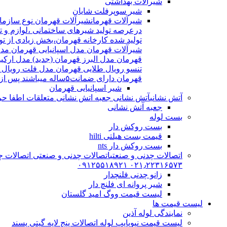
شیرآلات بهداشتی
شیر سوپرفلت شایان
شیرآلات قهرمان
درعرصه تولید شیرهای ساختمانی ،لوازم و تج
شیرآلات قهرمان مدل اسپانیایی قهرمان مد
قهرمان مدل البرز قهرمان (جدید) مدل ارکی
تنسو رویال طلایی قهرمان مدل فلت رویال
قهرمان دارای ضمانت۵ساله میباشند پس از اتمام ضمانت نامه شیرالات شامل ۱۵سال خدمات پس از فروش میشوند
شیر اسپانیایی قهرمان
آتش نشانی
آتش نشانی جعبه اتش نشانی متعلقات اطفا حریق اریا کوپلینگ |
جعبه آتش نشانی
بست لوله
بست روکش دار
قیمت بست هیلتی hilti
بست روکش دار nts
اتصالات چدنی و صنعتی
اتصالات چدنی و صنعتی اتصالات چد
۰۲۱٫۲۲۳۱۶۵۷۳ ۰۹۱۲۵۵۱۸۹۲۱
زانو چدنی فلنچدار
شیر پروانه ای فلنچ دار
لیست قیمت ووگ امید گلستان
لیست قیمت ها
نمایندگی لوله آذین
لیست قیمت نیوپایپ لوله اتصالات پنج لایه گیتی پسند