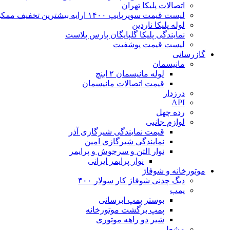
اتصالات پلیکا تهران
لیست قیمت سوپرپایپ ۱۴۰۰ ارایه بیشترین تخفیف ممکن
لوله پلیکا ناردین
نمایندگی پلیکا گلپایگان پارس پلاست
لیست قیمت پوشفیت
گازرسانی
مانیسمان
لوله مانیسمان ۲ اینچ
قیمت اتصالات مانیسمان
درزدار
API
رده چهل
لوازم جانبی
قیمت نمایندگی شیرگازی آذر
نمایندگی شیرگازی امین
نوار التن و سرجوش و پرایمر
نوار پرایمر ایرانی
موتورخانه و شوفاژ
دیگ چدنی شوفاژ کار سولار ۴۰۰
پمپ
بوستر پمپ ابرسانی
پمپ برگشت موتورخانه
شیر دو راهه موتوری
مشعل