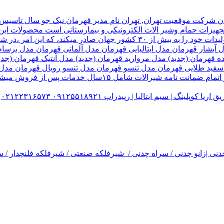
هیزات حمام وشیر الات الکترونیکی و بیمارستانی است محصولات این ک
تولید شده کارخانه قهرمان،بخش زیادی از تولیدات خود را به بیش از ۰
ل آبشار قهرمان مدل ایتالیایی قهرمان مدل آلمانی قهرمان مدل ب
ده قهرمان (جدید) مدل مروارید قهرمان (جدید) مدل آنتیک قهرمان 
 سفید طلایی قهرمان مدل تنسو قهرمان مدل تنسو رویال قهرمان مد
 سیم ایتالیا | رپیدراپ ۰۹۱۲۵۵۱۸۹۲۱ ۰۲۱۲۲۳۱۶۵۷۳
نی |زانو چدنی / سراه چدنی / شیرفلکه صنعتی / شیرفلکه فلنچدار / سر