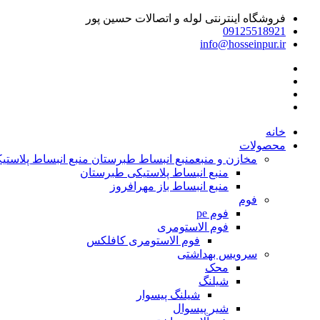
فروشگاه اینترنتی لوله و اتصالات حسین پور
09125518921
info@hosseinpur.ir
خانه
محصولات
مخازن و منبع
منبع انبساط طبرستان منبع انبساط پلاستیکی | م
منبع انبساط پلاستیکی طبرستان
منبع انبساط باز مهرافروز
فوم
فوم pe
فوم الاستومری
فوم الاستومری کافلکس
سرویس بهداشتی
محک
شیلنگ
شیلنگ پیسوار
شیر پیسوال