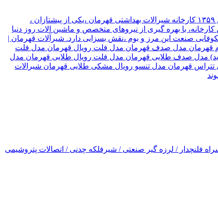
شیرآلات قهرمان نوع سازمان شرکت موقعیت تهران, تهران نام مدیر قهرمان نیک جو سال تاسیس ۱۳۵۹ کارخانه شیرالات بهداشتی قهرمان ،یکی از پیشتازان ،
ارخانه، با بهره گیری از نیروهای متخصص و ماشین الات روز دنیا
۳ کشور جهان صادر میکند، که این امر ،در شکوفایی صنعت این مرز و بوم ،نقش بسزایی دارد. شیرآلات قهرمان |
رسام قهرمان مدل صدف قهرمان مدل فلت رویال قهرمان مدل فلت
(جدید) مدل صدف طلایی قهرمان مدل فلت رویال طلایی قهرمان مدل
ل تتراس قهرمان مدل تنسو رویال مشکی طلایی قهرمان شیرالات
اه فلنچدار / لرزه گیر صنعتی / شیرفلکه چدنی / اتصالات پتروشیمی