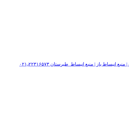
نبساط باز | منبع انبساط طبرستان ۰۲۱٫۲۲۳۱۶۵۷۳