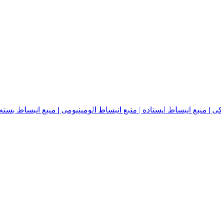
نبع انبساط ایستاده | منبع انبساط الومینیومی | منبع انبساط بسته | منبع ا