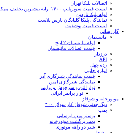
اتصالات پلیکا تهران
لیست قیمت سوپرپایپ ۱۴۰۰ ارایه بیشترین تخفیف ممکن
لوله پلیکا ناردین
نمایندگی پلیکا گلپایگان پارس پلاست
لیست قیمت پوشفیت
گازرسانی
مانیسمان
لوله مانیسمان ۲ اینچ
قیمت اتصالات مانیسمان
درزدار
API
رده چهل
لوازم جانبی
قیمت نمایندگی شیرگازی آذر
نمایندگی شیرگازی امین
نوار التن و سرجوش و پرایمر
نوار پرایمر ایرانی
موتورخانه و شوفاژ
دیگ چدنی شوفاژ کار سولار ۴۰۰
پمپ
بوستر پمپ ابرسانی
پمپ برگشت موتورخانه
شیر دو راهه موتوری
مشعل