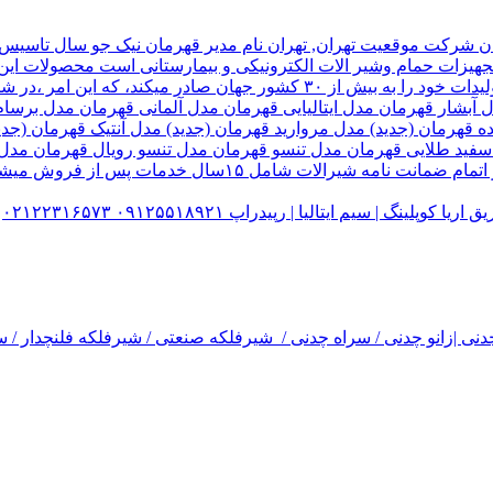
هیزات حمام وشیر الات الکترونیکی و بیمارستانی است محصولات این ک
تولید شده کارخانه قهرمان،بخش زیادی از تولیدات خود را به بیش از ۰
ل آبشار قهرمان مدل ایتالیایی قهرمان مدل آلمانی قهرمان مدل ب
ده قهرمان (جدید) مدل مروارید قهرمان (جدید) مدل آنتیک قهرمان 
 سفید طلایی قهرمان مدل تنسو قهرمان مدل تنسو رویال قهرمان مد
 سیم ایتالیا | رپیدراپ ۰۹۱۲۵۵۱۸۹۲۱ ۰۲۱۲۲۳۱۶۵۷۳
نی |زانو چدنی / سراه چدنی / شیرفلکه صنعتی / شیرفلکه فلنچدار / سر