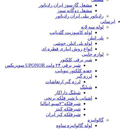
مشعل گازسوز ایران رادیاتور
مشعل دوگانه سوز
رادیاتور پنلی ایران رادیاتور
ابرسانی
لوله سه لایه
لوله کامپوزیت گلدپایپ
پلی اتیلن
لوله پلی اتیلن جوشی
انواع روش ابیاری قطره ای
لوازم جانبی
شیر برقی کلکتور
شير برقي ۲۴ ولت UPONOR سوپرپکس
جعبه کلکتور نیوپایپ
لرزه گیر
لرزه گیر ارتعاشات
شیلنگ
شیلنگ داراکار
اشنایی با شیر فلکه برنجی
شیرفلکه”۲سیم ایتالیا
شیرفلکه کیتز
شیرفلکه کیز ایران
گالوانیزه
لوله گالوانیزه ساوه