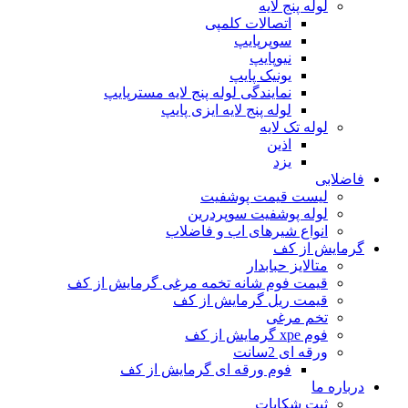
لوله پنج لایه
اتصالات کلمپی
سوپرپایپ
نیوپایپ
یونیک پایپ
نمایندگی لوله پنج لایه مسترپایپ
لوله پنج لایه ایزی پایپ
لوله تک لایه
اذین
یزد
فاضلابی
لیست قیمت پوشفیت
لوله پوشفیت سوپردرین
انواع شیرهای اب و فاضلاب
گرمایش از کف
متالایز حبابدار
قیمت فوم شانه تخمه مرغی گرمایش از کف
قیمت ریل گرمایش از کف
تخم مرغی
فوم xpe گرمایش از کف
ورقه ای 2سانت
فوم ورقه ای گرمایش از کف
درباره ما
ثبت شکایات