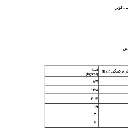
ی، باغبانی، کولر،
باض
وزن
ر ترکیدگی (
Bar
)
)
kg/rol
(
۸/۷
۱۳/۸
۲۰/۳
۱۹
۲۰
۲۰