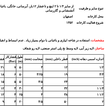
از سایز ۱/۴ تا ۲ اینچ و تا فشار ۱۲بار، آبرسانی، خانگ
تنوع سایز و ظرفیت
آتشنشانی و گازرسانی
محل کارخانه
اصفهان
شروع فعالیت کارخانه
۱۳۵۲
مشخصات
: استفاده در شاخه ابیاری و باغبانی با دوام بسیار زیاد . عدم انبساط و انق
ساختار
: لایه زیر آبی، لایه وسط نخ پلی استر صنعتی، لایه رو شفاف
طول
فشارکار
اندازه اسمی دهانه (
inch
)
قطر داخلی (
mm
)
ضخامت (
mm
)
فشا
)
Bar
(
)
m
(
۲۱
۷
۵۰
۳
۱۲
۱/۲
۱۸
۶
۵۰
۳/۲۵
۱۹
۳/۴
۱۵
۵
۵۰
۳/۵
۲۴
۱
۱۲
۴
۳۰
۴
۳۲
۱/۴ ۱
۱۲
۴
۲۵
۴
۳۸
۱/۲ ۱
۹
۳
۲۰
۴/۵
۵۰
۲