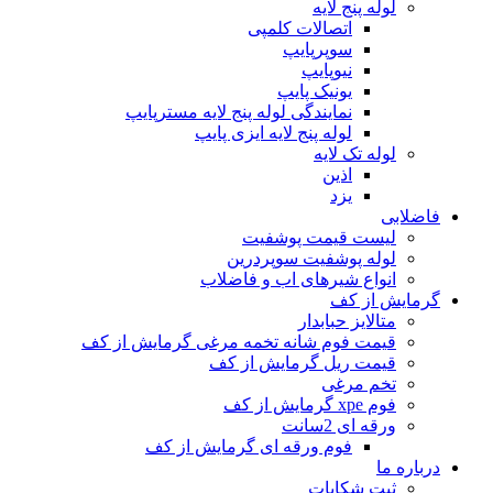
لوله پنج لایه
اتصالات کلمپی
سوپرپایپ
نیوپایپ
یونیک پایپ
نمایندگی لوله پنج لایه مسترپایپ
لوله پنج لایه ایزی پایپ
لوله تک لایه
اذین
یزد
فاضلابی
لیست قیمت پوشفیت
لوله پوشفیت سوپردرین
انواع شیرهای اب و فاضلاب
گرمایش از کف
متالایز حبابدار
قیمت فوم شانه تخمه مرغی گرمایش از کف
قیمت ریل گرمایش از کف
تخم مرغی
فوم xpe گرمایش از کف
ورقه ای 2سانت
فوم ورقه ای گرمایش از کف
درباره ما
ثبت شکایات