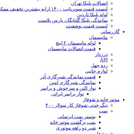
اتصالات پلیکا تهران
لیست قیمت سوپرپایپ ۱۴۰۰ ارایه بیشترین تخفیف ممکن
لوله پلیکا ناردین
نمایندگی پلیکا گلپایگان پارس پلاست
لیست قیمت پوشفیت
گازرسانی
مانیسمان
لوله مانیسمان ۲ اینچ
قیمت اتصالات مانیسمان
درزدار
API
رده چهل
لوازم جانبی
قیمت نمایندگی شیرگازی آذر
نمایندگی شیرگازی امین
نوار التن و سرجوش و پرایمر
نوار پرایمر ایرانی
موتورخانه و شوفاژ
دیگ چدنی شوفاژ کار سولار ۴۰۰
پمپ
بوستر پمپ ابرسانی
پمپ برگشت موتورخانه
شیر دو راهه موتوری
مشعل