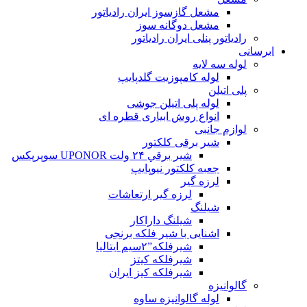
مشعل گازسوز ایران رادیاتور
مشعل دوگانه سوز
رادیاتور پنلی ایران رادیاتور
ابرسانی
لوله سه لایه
لوله کامپوزیت گلدپایپ
پلی اتیلن
لوله پلی اتیلن جوشی
انواع روش ابیاری قطره ای
لوازم جانبی
شیر برقی کلکتور
شير برقي ۲۴ ولت UPONOR سوپرپکس
جعبه کلکتور نیوپایپ
لرزه گیر
لرزه گیر ارتعاشات
شیلنگ
شیلنگ داراکار
اشنایی با شیر فلکه برنجی
شیرفلکه”۲سیم ایتالیا
شیرفلکه کیتز
شیرفلکه کیز ایران
گالوانیزه
لوله گالوانیزه ساوه