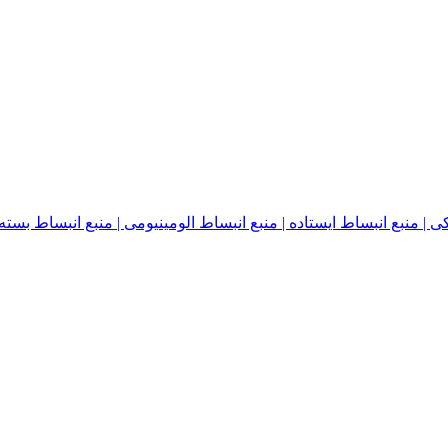
نبع انبساط ایستاده | منبع انبساط الومینیومی | منبع انبساط بسته | منبع ا