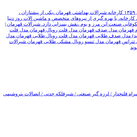
شیرآلات قهرمان نوع سازمان شرکت موقعیت تهران, تهران نام مدیر قهرمان نیک جو سال تاسیس ۱۳۵۹ کارخانه شیرالات بهداشتی قهرمان ،یکی از پیشتازان ،
ارخانه، با بهره گیری از نیروهای متخصص و ماشین الات روز دنیا
۳ کشور جهان صادر میکند، که این امر ،در شکوفایی صنعت این مرز و بوم ،نقش بسزایی دارد. شیرآلات قهرمان |
رسام قهرمان مدل صدف قهرمان مدل فلت رویال قهرمان مدل فلت
(جدید) مدل صدف طلایی قهرمان مدل فلت رویال طلایی قهرمان مدل
ل تتراس قهرمان مدل تنسو رویال مشکی طلایی قهرمان شیرالات
اه فلنچدار / لرزه گیر صنعتی / شیرفلکه چدنی / اتصالات پتروشیمی