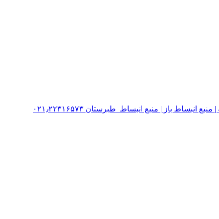
نبساط باز | منبع انبساط طبرستان ۰۲۱٫۲۲۳۱۶۵۷۳