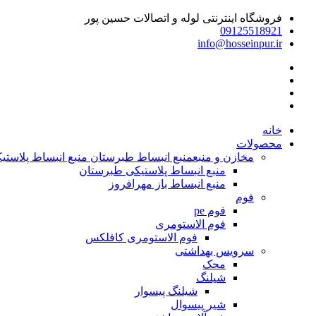
فروشگاه اینترنتی لوله و اتصالات حسین پور
09125518921
info@hosseinpur.ir
خانه
محصولات
مخازن و منبع
منبع انبساط طبرستان منبع انبساط پلاستیکی | م
منبع انبساط پلاستیکی طبرستان
منبع انبساط باز مهرافروز
فوم
فوم pe
فوم الاستومری
فوم الاستومری کافلکس
سرویس بهداشتی
محک
شیلنگ
شیلنگ پیسوار
شیر پیسوال