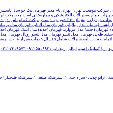
هیزات حمام وشیر الات الکترونیکی و بیمارستانی است محصولات این ک
تولید شده کارخانه قهرمان،بخش زیادی از تولیدات خود را به بیش از ۰
ل آبشار قهرمان مدل ایتالیایی قهرمان مدل آلمانی قهرمان مدل ب
ده قهرمان (جدید) مدل مروارید قهرمان (جدید) مدل آنتیک قهرمان 
 سفید طلایی قهرمان مدل تنسو قهرمان مدل تنسو رویال قهرمان مد
 سیم ایتالیا | رپیدراپ ۰۹۱۲۵۵۱۸۹۲۱ ۰۲۱۲۲۳۱۶۵۷۳
نی |زانو چدنی / سراه چدنی / شیرفلکه صنعتی / شیرفلکه فلنچدار / سر