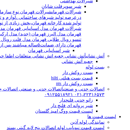
شیرآلات بهداشتی
شیر سوپرفلت شایان
شیرآلات قهرمان
درعرصه تولید شیرهای ساختمانی ،لوازم و تج
شیرآلات قهرمان مدل اسپانیایی قهرمان مد
قهرمان مدل البرز قهرمان (جدید) مدل ارکی
تنسو رویال طلایی قهرمان مدل فلت رویال
قهرمان دارای ضمانت۵ساله میباشند پس از اتمام ضمانت نامه شیرالات شامل ۱۵سال خدمات پس از فروش میشوند
شیر اسپانیایی قهرمان
آتش نشانی
آتش نشانی جعبه اتش نشانی متعلقات اطفا حریق اریا کوپلینگ |
جعبه آتش نشانی
بست لوله
بست روکش دار
قیمت بست هیلتی hilti
بست روکش دار nts
اتصالات چدنی و صنعتی
اتصالات چدنی و صنعتی اتصالات چد
۰۲۱٫۲۲۳۱۶۵۷۳ ۰۹۱۲۵۵۱۸۹۲۱
زانو چدنی فلنچدار
شیر پروانه ای فلنچ دار
لیست قیمت ووگ امید گلستان
لیست قیمت ها
نمایندگی لوله آذین
لیست قیمت نیوپایپ لوله اتصالات پنج لایه گیتی پسند