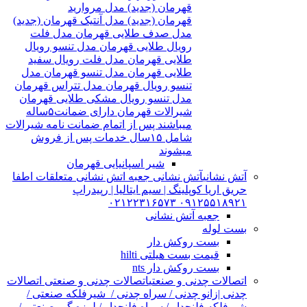
قهرمان (جدید) مدل مروارید
قهرمان (جدید) مدل آنتیک قهرمان (جدید)
مدل صدف طلایی قهرمان مدل فلت
رویال طلایی قهرمان مدل تنسو رویال
طلایی قهرمان مدل فلت رویال سفید
طلایی قهرمان مدل تنسو قهرمان مدل
تنسو رویال قهرمان مدل تتراس قهرمان
مدل تنسو رویال مشکی طلایی قهرمان
شیرالات قهرمان دارای ضمانت۵ساله
میباشند پس از اتمام ضمانت نامه شیرالات
شامل ۱۵سال خدمات پس از فروش
میشوند
شیر اسپانیایی قهرمان
آتش نشانی
آتش نشانی جعبه اتش نشانی متعلقات اطفا
حریق اریا کوپلینگ | سیم ایتالیا | رپیدراپ
۰۹۱۲۵۵۱۸۹۲۱ ۰۲۱۲۲۳۱۶۵۷۳
جعبه آتش نشانی
بست لوله
بست روکش دار
قیمت بست هیلتی hilti
بست روکش دار nts
اتصالات چدنی و صنعتی
اتصالات چدنی و صنعتی اتصالات
چدنی |زانو چدنی / سراه چدنی / شیرفلکه صنعتی /
شیرفلکه فلنچدار / سراه فلنچدار / لرزه گیر صنعتی /