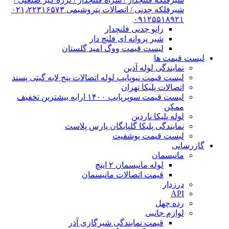
شیرفلکه چدنی / اتصالات پتروشیمی ۰۲۱٫۲۲۳۱۶۵۷۳
۰۹۱۲۵۵۱۸۹۲۱
زانو چدنی فلنچدار
شیر پروانه ای فلنچ دار
لیست قیمت ووگ امید گلستان
لیست قیمت ها
نمایندگی لوله آذین
لیست قیمت نیوپایپ لوله اتصالات پنج لایه گیتی پسند
اتصالات پلیکا تهران
لیست قیمت سوپرپایپ ۱۴۰۰ ارایه بیشترین تخفیف
ممکن
لوله پلیکا ناردین
نمایندگی پلیکا گلپایگان پارس پلاست
لیست قیمت پوشفیت
گازرسانی
مانیسمان
لوله مانیسمان ۲ اینچ
قیمت اتصالات مانیسمان
درزدار
API
رده چهل
لوازم جانبی
قیمت نمایندگی شیرگازی آذر