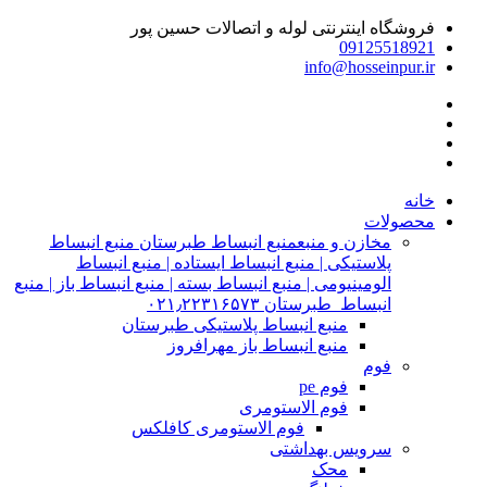
فروشگاه اینترنتی لوله و اتصالات حسین پور
09125518921
info@hosseinpur.ir
خانه
محصولات
مخازن و منبع
منبع انبساط طبرستان منبع انبساط
پلاستیکی | منبع انبساط ایستاده | منبع انبساط
الومینیومی | منبع انبساط بسته | منبع انبساط باز | منبع
انبساط طبرستان ۰۲۱٫۲۲۳۱۶۵۷۳
منبع انبساط پلاستیکی طبرستان
منبع انبساط باز مهرافروز
فوم
فوم pe
فوم الاستومری
فوم الاستومری کافلکس
سرویس بهداشتی
محک