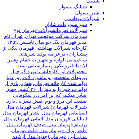
شیلنگ
شیلنگ پیسوار
شیر پیسوال
شیرآلات بهداشتی
شیر سوپرفلت شایان
شیرآلات قهرمان
شیرآلات قهرمان نوع
سازمان شرکت موقعیت تهران, تهران نام
مدیر قهرمان نیک جو سال تاسیس ۱۳۵۹
کارخانه شیرالات بهداشتی قهرمان ،یکی از
پیشتازان ، درعرصه تولید شیرهای
ساختمانی ،لوازم و تجهیزات حمام وشیر
الات الکترونیکی و بیمارستانی است
محصولات این کارخانه، با بهره گیری از
نیروهای متخصص و ماشین الات روز دنیا
تولید شده کارخانه قهرمان،بخش زیادی از
تولیدات خود را به بیش از ۳۰ کشور جهان
صادر میکند، که این امر ،در شکوفایی
صنعت این مرز و بوم ،نقش بسزایی دارد.
شیرآلات قهرمان | شیرآلات قهرمان مدل
اسپانیایی قهرمان مدل آبشار قهرمان مدل
ایتالیایی قهرمان مدل آلمانی قهرمان مدل
برسام قهرمان مدل صدف قهرمان مدل
فلت رویال قهرمان مدل فلت قهرمان
مدل البرز قهرمان (جدید) مدل ارکیده