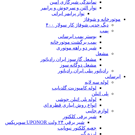
نمایندگی شیرگازی امین
نوار التن و سرجوش و پرایمر
نوار پرایمر ایرانی
موتورخانه و شوفاژ
دیگ چدنی شوفاژ کار سولار ۴۰۰
پمپ
بوستر پمپ ابرسانی
پمپ برگشت موتورخانه
شیر دو راهه موتوری
مشعل
مشعل گازسوز ایران رادیاتور
مشعل دوگانه سوز
رادیاتور پنلی ایران رادیاتور
ابرسانی
لوله سه لایه
لوله کامپوزیت گلدپایپ
پلی اتیلن
لوله پلی اتیلن جوشی
انواع روش ابیاری قطره ای
لوازم جانبی
شیر برقی کلکتور
شير برقي ۲۴ ولت UPONOR سوپرپکس
جعبه کلکتور نیوپایپ
لرزه گیر