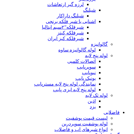
لرزه گیر ارتعاشات
شیلنگ
شیلنگ داراکار
اشنایی با شیر فلکه برنجی
شیرفلکه”۲سیم ایتالیا
شیرفلکه کیتز
شیرفلکه کیز ایران
گالوانیزه
لوله گالوانیزه ساوه
لوله پنج لایه
اتصالات کلمپی
سوپرپایپ
نیوپایپ
یونیک پایپ
نمایندگی لوله پنج لایه مسترپایپ
لوله پنج لایه ایزی پایپ
لوله تک لایه
اذین
یزد
فاضلابی
لیست قیمت پوشفیت
لوله پوشفیت سوپردرین
انواع شیرهای اب و فاضلاب