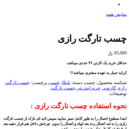
نمایش همه
چسب تارگت رازی
95,000
﷼
حداقل خرید یک کارتن ۳۶ عددی میباشد.
کرایه حمل به عهده مشتری میباشد!!!
شناسه محصول:
چسب
دسته:
پلیکا
,
چسب
برچسب:
چسب تارگت
رازی کارتونی
خرید اینترنتی چسب تارگت
توضیحات
نحوه استفاده چسب تارگت رازی :
ابتدا سطوح اتصال را به طور کامل تمیز نمایید سپس لایه ای نازک از چسب تارگت
رازی را به لبه اتصال زده بعد لوله و اتصال را بدون چرخش داخل هم قرار دهید.بعد
از ۵ ذقیقه کاملا محکم شده و اببندی میباشد.