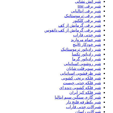
شیر اتش نشانی
شیر برقی tme
شیر برقی ایتالیایی
شیر برقی ترموستاتیک
شیر برقی کلکتور
شیر برقی گرمایش از کف
شیر برقی گرمایش از کف دانفوس
شیر چدنی فاراب
شیر حمام مروارید
شیر خودکار 6اینچ
شیر رادیاتور ترموستاتیک
شیر رادیاتور تکسا
شیر رادیاتور گرما
شیر روشویی اسپانیایی
شیر سوپرفلت شایان
شیر ظرفشویی اسپانیایی
شیر فلکه برنجی کشویی
شیر فلکه چدنی چیست
شیر فلکه کشویی دنده ای
شیر فلکه کیز ایران
شیر گازی سنگین سیم ایتالیا
شیر یکطرفه فلنچ دار
شیرالات چدنی فاراب
شیرالات راسان