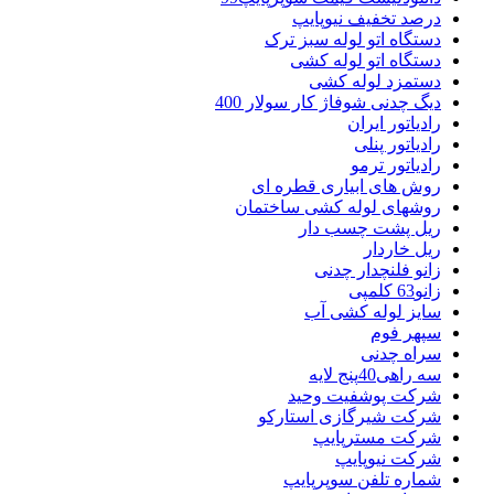
درصد تخفیف نیوپایپ
دستگاه اتو لوله سبز ترک
دستگاه اتو لوله کشی
دستمزد لوله کشی
دیگ چدنی شوفاژ کار سولار 400
رادیاتور ایران
رادیاتور پنلی
رادیاتور ترمو
روش های ابیاری قطره ای
روشهای لوله کشی ساختمان
ریل پشت چسب دار
ریل خاردار
زانو فلنچدار چدنی
زانو63 کلمپی
سایز لوله کشی آب
سپهر فوم
سراه چدنی
سه راهی40پنج لایه
شرکت پوشفیت وحید
شرکت شیرگازی استارکو
شرکت مسترپایپ
شرکت نیوپایپ
شماره تلفن سوپرپایپ