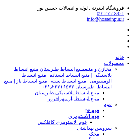
فروشگاه اینترنتی لوله و اتصالات حسین پور
09125518921
info@hosseinpur.ir
خانه
محصولات
مخازن و منبع
منبع انبساط طبرستان منبع انبساط
پلاستیکی | منبع انبساط ایستاده | منبع انبساط
الومینیومی | منبع انبساط بسته | منبع انبساط باز | منبع
انبساط طبرستان ۰۲۱٫۲۲۳۱۶۵۷۳
منبع انبساط پلاستیکی طبرستان
منبع انبساط باز مهرافروز
فوم
فوم pe
فوم الاستومری
فوم الاستومری کافلکس
سرویس بهداشتی
محک