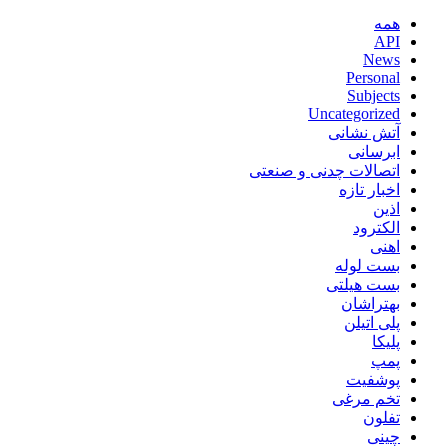
همه
API
News
Personal
Subjects
Uncategorized
آتش نشانی
ابرسانی
اتصالات چدنی و صنعتی
اخبار تازه
اذین
الکترود
اهنی
بست لوله
بست هیلتی
بهتراشان
پلی اتیلن
پلیکا
پمپ
پوشفیت
تخم مرغی
تفلون
چینی