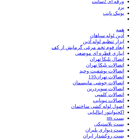
ورقه ای 2سانت
یزد
یونیک پایپ
همه
آذین لوله سپاهان
ابزار تنظیم لوله آذین
ابعاد فوم تخم مرغی گرمایش از کف
ابیاری قطره ای موضعی
اتصال پلیکا تهران
اتصالات پلیکا تهران
اتصالات پوشفیت وحید
اتصالات تهران110
اتصالات جوشی مانیسمان
اتصالات سوپردرین
اتصالات کلمپی
اتصالات نیوپایپ
اصول لوله کشی ساختمان
اکچیوایتور ایتالیایی
بست nts
بست پلاستیکی
بست دیواری پلیران
بست روکشدار ایران