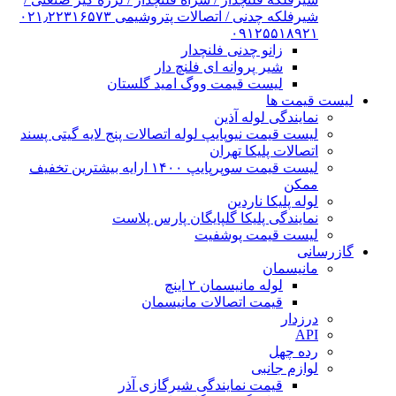
شیرفلکه چدنی / اتصالات پتروشیمی ۰۲۱٫۲۲۳۱۶۵۷۳
۰۹۱۲۵۵۱۸۹۲۱
زانو چدنی فلنچدار
شیر پروانه ای فلنچ دار
لیست قیمت ووگ امید گلستان
لیست قیمت ها
نمایندگی لوله آذین
لیست قیمت نیوپایپ لوله اتصالات پنج لایه گیتی پسند
اتصالات پلیکا تهران
لیست قیمت سوپرپایپ ۱۴۰۰ ارایه بیشترین تخفیف
ممکن
لوله پلیکا ناردین
نمایندگی پلیکا گلپایگان پارس پلاست
لیست قیمت پوشفیت
گازرسانی
مانیسمان
لوله مانیسمان ۲ اینچ
قیمت اتصالات مانیسمان
درزدار
API
رده چهل
لوازم جانبی
قیمت نمایندگی شیرگازی آذر