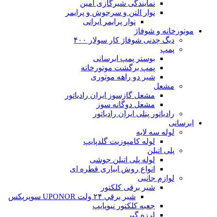
نمایندگی شیرگازی امین
نوار التن و سرجوش و پرایمر
نوار پرایمر ایرانی
موتورخانه و شوفاژ
دیگ چدنی شوفاژ کار سولار ۴۰۰
پمپ
بوستر پمپ ابرسانی
پمپ برگشت موتورخانه
شیر دو راهه موتوری
مشعل
مشعل گازسوز ایران رادیاتور
مشعل دوگانه سوز
رادیاتور پنلی ایران رادیاتور
ابرسانی
لوله سه لایه
لوله کامپوزیت گلدپایپ
پلی اتیلن
لوله پلی اتیلن جوشی
انواع روش ابیاری قطره ای
لوازم جانبی
شیر برقی کلکتور
شير برقي ۲۴ ولت UPONOR سوپرپکس
جعبه کلکتور نیوپایپ
لرزه گیر