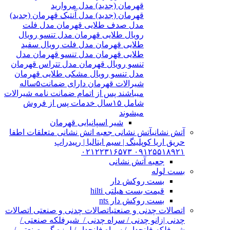
قهرمان (جدید) مدل مروارید
قهرمان (جدید) مدل آنتیک قهرمان (جدید)
مدل صدف طلایی قهرمان مدل فلت
رویال طلایی قهرمان مدل تنسو رویال
طلایی قهرمان مدل فلت رویال سفید
طلایی قهرمان مدل تنسو قهرمان مدل
تنسو رویال قهرمان مدل تتراس قهرمان
مدل تنسو رویال مشکی طلایی قهرمان
شیرالات قهرمان دارای ضمانت۵ساله
میباشند پس از اتمام ضمانت نامه شیرالات
شامل ۱۵سال خدمات پس از فروش
میشوند
شیر اسپانیایی قهرمان
آتش نشانی
آتش نشانی جعبه اتش نشانی متعلقات اطفا
حریق اریا کوپلینگ | سیم ایتالیا | رپیدراپ
۰۹۱۲۵۵۱۸۹۲۱ ۰۲۱۲۲۳۱۶۵۷۳
جعبه آتش نشانی
بست لوله
بست روکش دار
قیمت بست هیلتی hilti
بست روکش دار nts
اتصالات چدنی و صنعتی
اتصالات چدنی و صنعتی اتصالات
چدنی |زانو چدنی / سراه چدنی / شیرفلکه صنعتی /
شیرفلکه فلنچدار / سراه فلنچدار / لرزه گیر صنعتی /