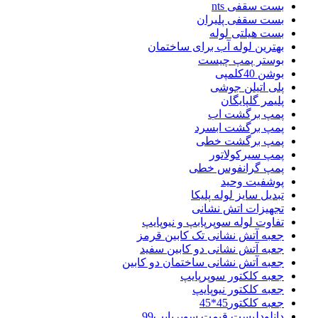
بست سقفی nts
بست سقفی پلیران
بست هیلتی لوله
بهترین لوله آب برای ساختمان
بوستر پمپ چیست
بوشن 40کلمپی
پلی اتیلن جوشی
پلیمر گلپایگان
پمپ برگشت اب
پمپ برگشت ابسرد
پمپ برگشت خطی
پمپ سیرکولاتور
پمپ گرانفوس خطی
پوشفیت وحید
تبدیل سایز لوله پلیکا
تجهیزات اتش نشانی
تفاوت لوله سوپرپابپ و نیوپایپ
جعبه آتش نشانی تک کابین قرمز
جعبه آتش نشانی دو کابین سفید
جعبه آتش نشانی ساختمان دو کابین
جعبه کلکتور سوپرپایپ
جعبه کلکتور نیوپایپ
جعبه کلکتور45*45
دانلودلیست قیمت سوپرپایپ99