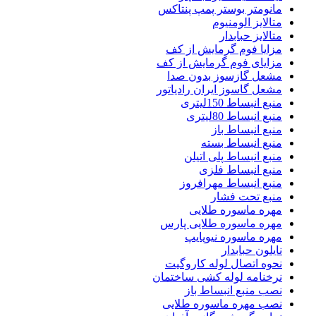
مانومتر بوستر پمپ پنتاکس
متالایز الومنیوم
متالایز حبابدار
مزایا فوم گرمایش از کف
مزایای فوم گرمایش از کف
مشعل گازسوز بدون صدا
مشعل گاسوز ایران رادیاتور
منبع انبساط 150لیتری
منبع انبساط 80لیتری
منبع انبساط باز
منبع انبساط بسته
منبع انبساط پلی اتیلن
منبع انبساط فلزی
منبع انبساط مهرافروز
منبع تحت فشار
مهره ماسوره طلایی
مهره ماسوره طلایی پارس
مهره ماسوره نیوپایپ
نایلون حبابدار
نحوه اتصال لوله کاروگیت
نرخنامه لوله کشی ساختمان
نصب منبع انبساط باز
نصب مهره ماسوره طلایی