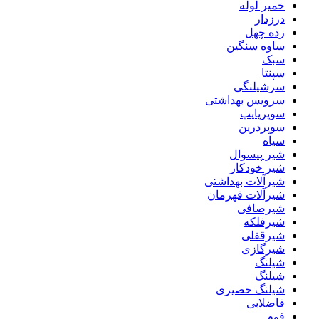
خمیر لوله
درزدار
رده چهل
ساوه سنگین
سبک
سپنتا
سرشیلنگی
سرویس بهداشتی
سوپرپایپ
سوپردرین
سیاه
شیر پیسوال
شیر خودکار
شیرآلات بهداشتی
شیرآلات قهرمان
شیرصافی
شیرفلکه
شیرقفلی
شیرگازی
شیلنگ
شیلنگ
شیلنگ حصیری
فاضلابی
فوم