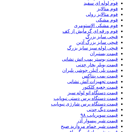
فوم لوله ای سفید
فوم متالایز
فوم متالایز رولی
فوم مشکی
فوم مشکی الاستومری
فوم ورقه ای گرمایش از کف
قیچی سایز بزرگ
قیچی سایز بزرگ آذین
قیچی لوله سبز سایز بزرگ
قیمت بستیران
قیمت بوستر پمپ اتش نشانی
قیمت بویلر بخار چدنی
قیمت پلی اتیلن جوشی پلیران
قیمت پمپ پنتاکس
قیمت تجهیزات آتش نشانی
قیمت جعبه کلکتور
قیمت دستگاه اتو لوله سبز
قیمت دستگاه پرس دستی نیوپایپ
قیمت دستگاه پرس شارژی نیوپایپ
قیمت دیگ چدنی
قیمت سوپرپایپ ۹۸
قیمت شیر پیسوار آذر
قیمت شیر حمام مروارید صبح
قیمت شیر رادیاتور گرمافر