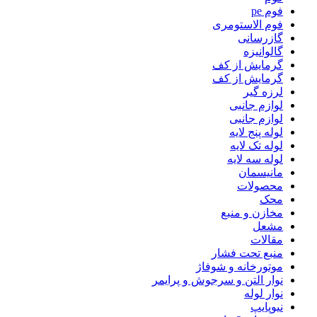
فوم pe
فوم الاستومری
گازرسانی
گالوانیزه
گرمایش از کف
گرمایش از کف
لرزه گیر
لوازم جانبی
لوازم جانبی
لوله پنج لایه
لوله تک لایه
لوله سه لایه
مانیسمان
محصولات
محک
مخازن و منبع
مشعل
مقالات
منبع تحت فشار
موتورخانه و شوفاژ
نوار التن و سرجوش و پرایمر
نوار لوله
نیوپایپ