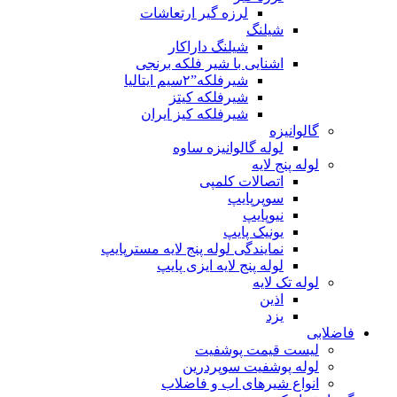
لرزه گیر ارتعاشات
شیلنگ
شیلنگ داراکار
اشنایی با شیر فلکه برنجی
شیرفلکه”۲سیم ایتالیا
شیرفلکه کیتز
شیرفلکه کیز ایران
گالوانیزه
لوله گالوانیزه ساوه
لوله پنج لایه
اتصالات کلمپی
سوپرپایپ
نیوپایپ
یونیک پایپ
نمایندگی لوله پنج لایه مسترپایپ
لوله پنج لایه ایزی پایپ
لوله تک لایه
اذین
یزد
فاضلابی
لیست قیمت پوشفیت
لوله پوشفیت سوپردرین
انواع شیرهای اب و فاضلاب