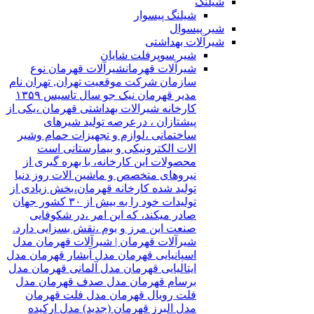
شیلنگ
شیلنگ پیسوار
شیر پیسوال
شیرآلات بهداشتی
شیر سوپرفلت شایان
شیرآلات قهرمان
شیرآلات قهرمان نوع
سازمان شرکت موقعیت تهران, تهران نام
مدیر قهرمان نیک جو سال تاسیس ۱۳۵۹
کارخانه شیرالات بهداشتی قهرمان ،یکی از
پیشتازان ، درعرصه تولید شیرهای
ساختمانی ،لوازم و تجهیزات حمام وشیر
الات الکترونیکی و بیمارستانی است
محصولات این کارخانه، با بهره گیری از
نیروهای متخصص و ماشین الات روز دنیا
تولید شده کارخانه قهرمان،بخش زیادی از
تولیدات خود را به بیش از ۳۰ کشور جهان
صادر میکند، که این امر ،در شکوفایی
صنعت این مرز و بوم ،نقش بسزایی دارد.
شیرآلات قهرمان | شیرآلات قهرمان مدل
اسپانیایی قهرمان مدل آبشار قهرمان مدل
ایتالیایی قهرمان مدل آلمانی قهرمان مدل
برسام قهرمان مدل صدف قهرمان مدل
فلت رویال قهرمان مدل فلت قهرمان
مدل البرز قهرمان (جدید) مدل ارکیده