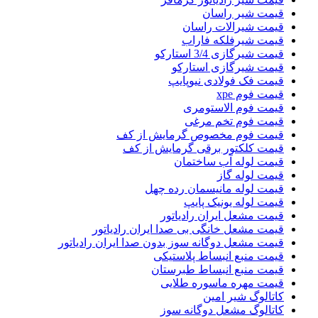
قیمت شیر راسان
قیمت شیرالات راسان
قیمت شیرفلکه فاراب
قیمت شیرگازی 3/4 استارکو
قیمت شیرگازی استارکو
قیمت فک فولادی نیوپایپ
قیمت فوم xpe
قیمت فوم الاستومری
قیمت فوم تخم مرغی
قیمت فوم مخصوص گرمایش از کف
قیمت کلکتور برقی گرمایش از کف
قیمت لوله آب ساختمان
قیمت لوله گاز
قیمت لوله مانیسمان رده چهل
قیمت لوله یونیک پایپ
قیمت مشعل ایران رادیاتور
قیمت مشعل خانگی بی صدا ایران رادیاتور
قیمت مشعل دوگانه سوز بدون صدا ایران رادیاتور
قیمت منبع انبساط پلاستیکی
قیمت منبع انبساط طبرستان
قیمت مهره ماسوره طلایی
کاتالوگ شیر امین
کاتالوگ مشعل دوگانه سوز