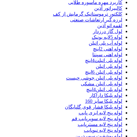
کاربرد مهره ماسوره طلایی
کالبیراتور آذین
کلکتور ترموستاتیک گرمایش از کف
لرزه گیر ارتعاشات صنعتی
لقمه اتو آذین
لول گاز درزدار
لوله 5لایه یونیک
لوله آب پلی اتیلن
لوله اهنی 2اینچ
لوله اهنی سپنتا
لوله پلی اتیلت4اینچ
لوله پلی اتیلن
لوله پلی اتیلن 6اینچ
لوله پلی اتیلن جوشی چیست
لوله پلی اتیلن مشکی
لوله پلی اتیلن4اینچ
لوله پلیکا داراکار
لوله پلیکا سایز 160
لوله پلیکا فشار قوی گلپایگان
لوله پنج لایه ایزی پایپ
لوله پنج لایه سوپرپایپ قم
لوله پنج لایه مسترپایپ
لوله پنج لایه نیوپایپ
لوله پوشفیت سوپردرین