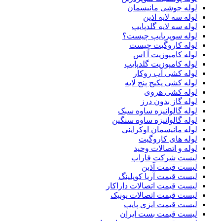
لوله جوشی مانیسمان
لوله سه لایه اذین
لوله سه لایه گلدپایپ
لوله سوپرپایپ چیست؟
لوله کاروگیت چیست
لوله کامپوزیت آ اس
لوله کامپوزیت گلدپایپ
لوله کشی آب روکار
لوله کشی پکیج پنج لایه
لوله کشی هروی
لوله گاز بدون درز
لوله گالوانیزه ساوه سبک
لوله گالوانیزه ساوه سنگین
لوله مانیسمان اوکراینی
لوله های کاروگیت
لوله و اتصالات وحید
لیست شرکت فاراب
لیست قیمت آذین
لیست قیمت آریا کوپلینگ
لیست قیمت اتصالات داراکار
لیست قیمت اتصالات یونیک
لیست قیمت ایزی پایپ
لیست قیمت بست ایران