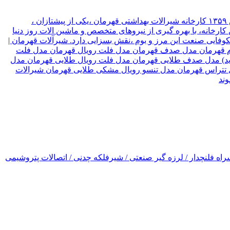
شیرآلات قهرمان نوع سازمان شرکت موقعیت تهران, تهران نام مدیر قهرمان نیک جو سال تاسیس ۱۳۵۹ کارخانه شیرالات بهداشتی قهرمان ،یکی از پیشتازان ،
ارخانه، با بهره گیری از نیروهای متخصص و ماشین الات روز دنیا
۳ کشور جهان صادر میکند، که این امر ،در شکوفایی صنعت این مرز و بوم ،نقش بسزایی دارد. شیرآلات قهرمان |
رسام قهرمان مدل صدف قهرمان مدل فلت رویال قهرمان مدل فلت
(جدید) مدل صدف طلایی قهرمان مدل فلت رویال طلایی قهرمان مدل
ل تتراس قهرمان مدل تنسو رویال مشکی طلایی قهرمان شیرالات
اه فلنچدار / لرزه گیر صنعتی / شیرفلکه چدنی / اتصالات پتروشیمی