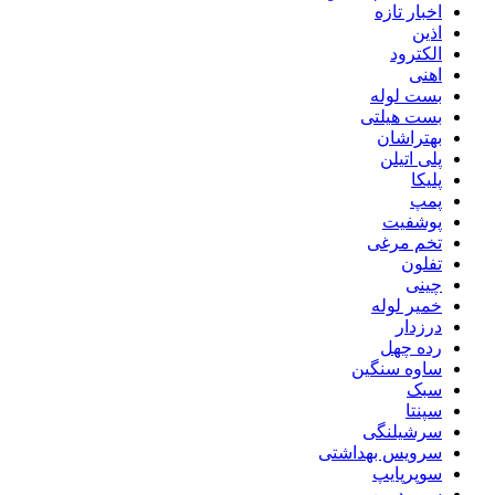
اخبار تازه
اذین
الکترود
اهنی
بست لوله
بست هیلتی
بهتراشان
پلی اتیلن
پلیکا
پمپ
پوشفیت
تخم مرغی
تفلون
چینی
خمیر لوله
درزدار
رده چهل
ساوه سنگین
سبک
سپنتا
سرشیلنگی
سرویس بهداشتی
سوپرپایپ
سوپردرین