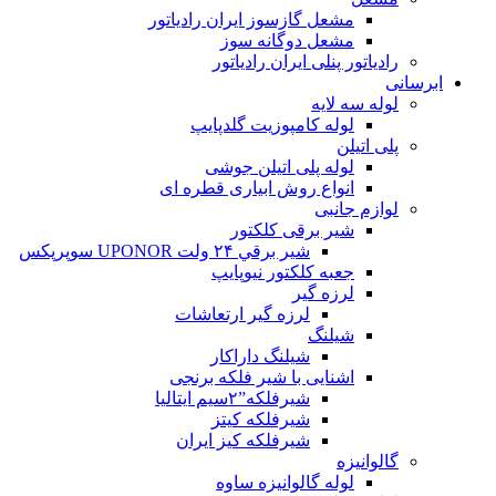
مشعل گازسوز ایران رادیاتور
مشعل دوگانه سوز
رادیاتور پنلی ایران رادیاتور
ابرسانی
لوله سه لایه
لوله کامپوزیت گلدپایپ
پلی اتیلن
لوله پلی اتیلن جوشی
انواع روش ابیاری قطره ای
لوازم جانبی
شیر برقی کلکتور
شير برقي ۲۴ ولت UPONOR سوپرپکس
جعبه کلکتور نیوپایپ
لرزه گیر
لرزه گیر ارتعاشات
شیلنگ
شیلنگ داراکار
اشنایی با شیر فلکه برنجی
شیرفلکه”۲سیم ایتالیا
شیرفلکه کیتز
شیرفلکه کیز ایران
گالوانیزه
لوله گالوانیزه ساوه