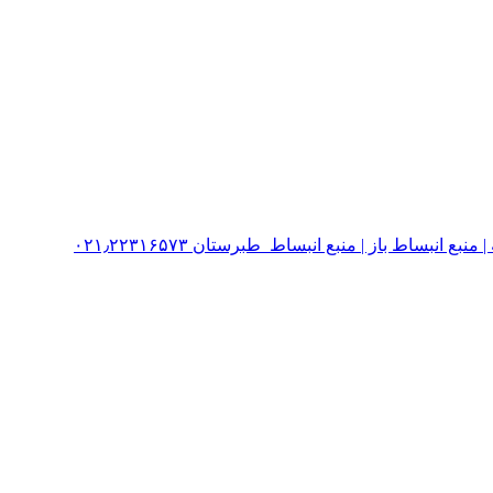
نبساط باز | منبع انبساط طبرستان ۰۲۱٫۲۲۳۱۶۵۷۳