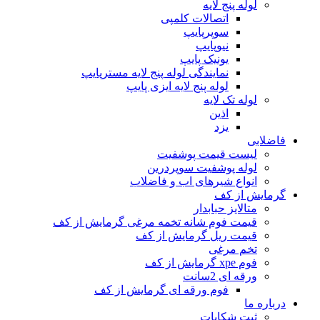
لوله پنج لایه
اتصالات کلمپی
سوپرپایپ
نیوپایپ
یونیک پایپ
نمایندگی لوله پنج لایه مسترپایپ
لوله پنج لایه ایزی پایپ
لوله تک لایه
اذین
یزد
فاضلابی
لیست قیمت پوشفیت
لوله پوشفیت سوپردرین
انواع شیرهای اب و فاضلاب
گرمایش از کف
متالایز حبابدار
قیمت فوم شانه تخمه مرغی گرمایش از کف
قیمت ریل گرمایش از کف
تخم مرغی
فوم xpe گرمایش از کف
ورقه ای 2سانت
فوم ورقه ای گرمایش از کف
درباره ما
ثبت شکایات