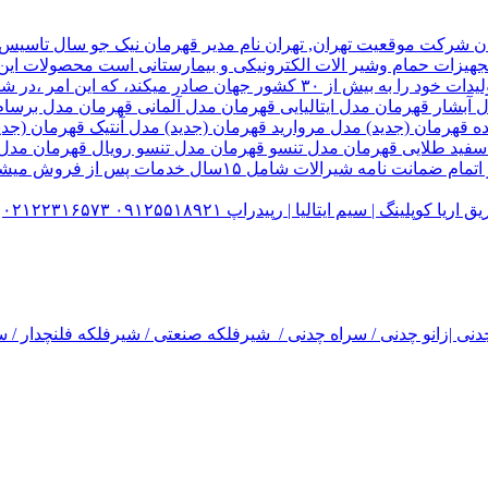
هیزات حمام وشیر الات الکترونیکی و بیمارستانی است محصولات این ک
تولید شده کارخانه قهرمان،بخش زیادی از تولیدات خود را به بیش از ۰
ل آبشار قهرمان مدل ایتالیایی قهرمان مدل آلمانی قهرمان مدل ب
ده قهرمان (جدید) مدل مروارید قهرمان (جدید) مدل آنتیک قهرمان 
 سفید طلایی قهرمان مدل تنسو قهرمان مدل تنسو رویال قهرمان مد
 سیم ایتالیا | رپیدراپ ۰۹۱۲۵۵۱۸۹۲۱ ۰۲۱۲۲۳۱۶۵۷۳
نی |زانو چدنی / سراه چدنی / شیرفلکه صنعتی / شیرفلکه فلنچدار / سر