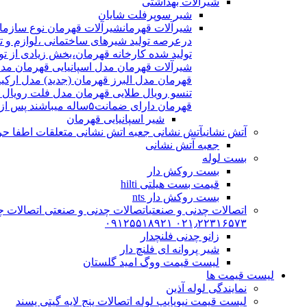
شیرآلات بهداشتی
شیر سوپرفلت شایان
شیرآلات قهرمان
درعرصه تولید شیرهای ساختمانی ،لوازم و تج
شیرآلات قهرمان مدل اسپانیایی قهرمان مد
قهرمان مدل البرز قهرمان (جدید) مدل ارکی
تنسو رویال طلایی قهرمان مدل فلت رویال
قهرمان دارای ضمانت۵ساله میباشند پس از اتمام ضمانت نامه شیرالات شامل ۱۵سال خدمات پس از فروش میشوند
شیر اسپانیایی قهرمان
آتش نشانی
آتش نشانی جعبه اتش نشانی متعلقات اطفا حریق اریا کوپلینگ |
جعبه آتش نشانی
بست لوله
بست روکش دار
قیمت بست هیلتی hilti
بست روکش دار nts
اتصالات چدنی و صنعتی
اتصالات چدنی و صنعتی اتصالات چد
۰۲۱٫۲۲۳۱۶۵۷۳ ۰۹۱۲۵۵۱۸۹۲۱
زانو چدنی فلنچدار
شیر پروانه ای فلنچ دار
لیست قیمت ووگ امید گلستان
لیست قیمت ها
نمایندگی لوله آذین
لیست قیمت نیوپایپ لوله اتصالات پنج لایه گیتی پسند