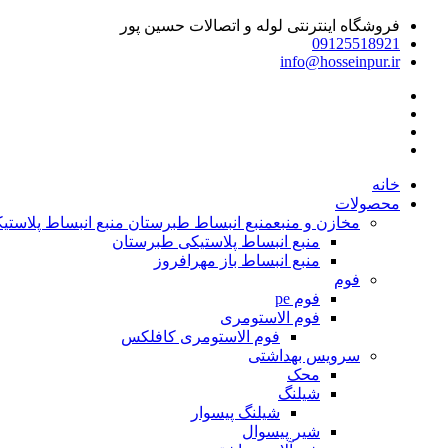
فروشگاه اینترنتی لوله و اتصالات حسین پور
09125518921
info@hosseinpur.ir
خانه
محصولات
مخازن و منبع
منبع انبساط طبرستان منبع انبساط پلاستیکی | م
منبع انبساط پلاستیکی طبرستان
منبع انبساط باز مهرافروز
فوم
فوم pe
فوم الاستومری
فوم الاستومری کافلکس
سرویس بهداشتی
محک
شیلنگ
شیلنگ پیسوار
شیر پیسوال