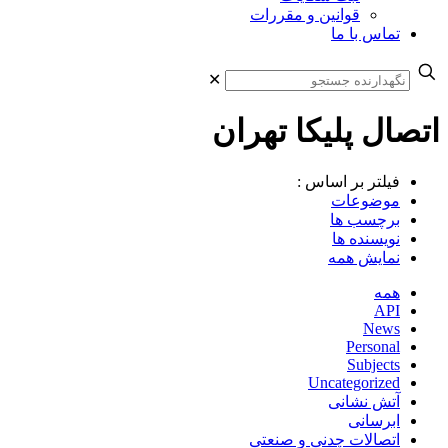
قوانین و مقررات
تماس با ما
✕
اتصال پلیکا تهران
فیلتر بر اساس :
موضوعات
برچسب ها
نویسنده ها
نمایش همه
همه
API
News
Personal
Subjects
Uncategorized
آتش نشانی
ابرسانی
اتصالات چدنی و صنعتی