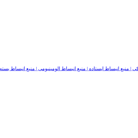
نبع انبساط ایستاده | منبع انبساط الومینیومی | منبع انبساط بسته | منبع ا