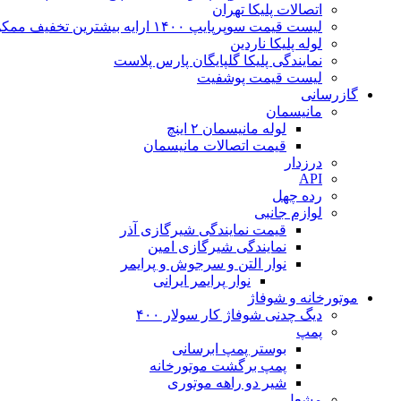
اتصالات پلیکا تهران
لیست قیمت سوپرپایپ ۱۴۰۰ ارایه بیشترین تخفیف ممکن
لوله پلیکا ناردین
نمایندگی پلیکا گلپایگان پارس پلاست
لیست قیمت پوشفیت
گازرسانی
مانیسمان
لوله مانیسمان ۲ اینچ
قیمت اتصالات مانیسمان
درزدار
API
رده چهل
لوازم جانبی
قیمت نمایندگی شیرگازی آذر
نمایندگی شیرگازی امین
نوار التن و سرجوش و پرایمر
نوار پرایمر ایرانی
موتورخانه و شوفاژ
دیگ چدنی شوفاژ کار سولار ۴۰۰
پمپ
بوستر پمپ ابرسانی
پمپ برگشت موتورخانه
شیر دو راهه موتوری
مشعل