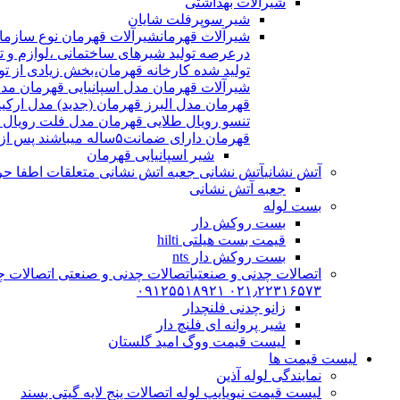
شیرآلات بهداشتی
شیر سوپرفلت شایان
شیرآلات قهرمان
درعرصه تولید شیرهای ساختمانی ،لوازم و تج
شیرآلات قهرمان مدل اسپانیایی قهرمان مد
قهرمان مدل البرز قهرمان (جدید) مدل ارکی
تنسو رویال طلایی قهرمان مدل فلت رویال
قهرمان دارای ضمانت۵ساله میباشند پس از اتمام ضمانت نامه شیرالات شامل ۱۵سال خدمات پس از فروش میشوند
شیر اسپانیایی قهرمان
آتش نشانی
آتش نشانی جعبه اتش نشانی متعلقات اطفا حریق اریا کوپلینگ |
جعبه آتش نشانی
بست لوله
بست روکش دار
قیمت بست هیلتی hilti
بست روکش دار nts
اتصالات چدنی و صنعتی
اتصالات چدنی و صنعتی اتصالات چد
۰۲۱٫۲۲۳۱۶۵۷۳ ۰۹۱۲۵۵۱۸۹۲۱
زانو چدنی فلنچدار
شیر پروانه ای فلنچ دار
لیست قیمت ووگ امید گلستان
لیست قیمت ها
نمایندگی لوله آذین
لیست قیمت نیوپایپ لوله اتصالات پنج لایه گیتی پسند