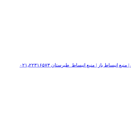
نبساط باز | منبع انبساط طبرستان ۰۲۱٫۲۲۳۱۶۵۷۳