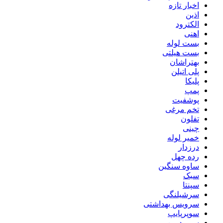
اخبار تازه
اذین
الکترود
اهنی
بست لوله
بست هیلتی
بهتراشان
پلی اتیلن
پلیکا
پمپ
پوشفیت
تخم مرغی
تفلون
چینی
خمیر لوله
درزدار
رده چهل
ساوه سنگین
سبک
سپنتا
سرشیلنگی
سرویس بهداشتی
سوپرپایپ
سوپردرین