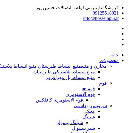
فروشگاه اینترنتی لوله و اتصالات حسین پور
09125518921
info@hosseinpur.ir
خانه
محصولات
مخازن و منبع
منبع انبساط طبرستان منبع انبساط پلاستیکی | م
منبع انبساط پلاستیکی طبرستان
منبع انبساط باز مهرافروز
فوم
فوم pe
فوم الاستومری
فوم الاستومری کافلکس
سرویس بهداشتی
محک
شیلنگ
شیلنگ پیسوار
شیر پیسوال