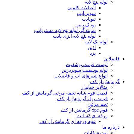
لوله پنج لایه
اتصالات کلمپی
سوپرپایپ
نیوپایپ
یونیک پایپ
نمایندگی لوله پنج لایه مسترپایپ
لوله پنج لایه ایزی پایپ
لوله تک لایه
اذین
یزد
فاضلابی
لیست قیمت پوشفیت
لوله پوشفیت سوپردرین
انواع شیرهای اب و فاضلاب
گرمایش از کف
متالایز حبابدار
قیمت فوم شانه تخمه مرغی گرمایش از کف
قیمت ریل گرمایش از کف
تخم مرغی
فوم xpe گرمایش از کف
ورقه ای 2سانت
فوم ورقه ای گرمایش از کف
درباره ما
ثبت شکایات