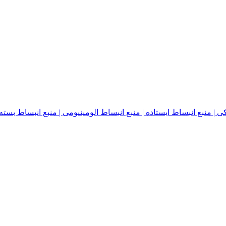
نبع انبساط ایستاده | منبع انبساط الومینیومی | منبع انبساط بسته | منبع ا