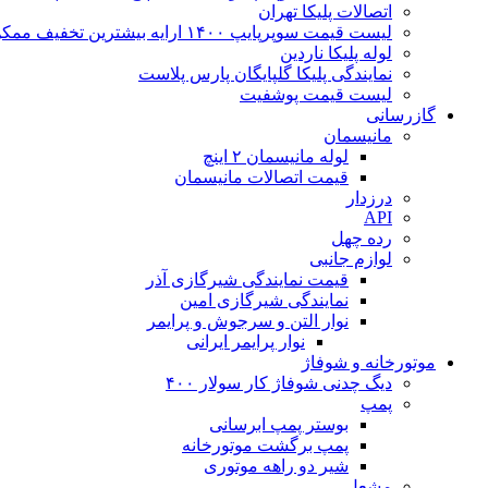
اتصالات پلیکا تهران
لیست قیمت سوپرپایپ ۱۴۰۰ ارایه بیشترین تخفیف ممکن
لوله پلیکا ناردین
نمایندگی پلیکا گلپایگان پارس پلاست
لیست قیمت پوشفیت
گازرسانی
مانیسمان
لوله مانیسمان ۲ اینچ
قیمت اتصالات مانیسمان
درزدار
API
رده چهل
لوازم جانبی
قیمت نمایندگی شیرگازی آذر
نمایندگی شیرگازی امین
نوار التن و سرجوش و پرایمر
نوار پرایمر ایرانی
موتورخانه و شوفاژ
دیگ چدنی شوفاژ کار سولار ۴۰۰
پمپ
بوستر پمپ ابرسانی
پمپ برگشت موتورخانه
شیر دو راهه موتوری
مشعل