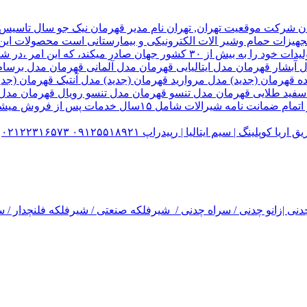
هیزات حمام وشیر الات الکترونیکی و بیمارستانی است محصولات این ک
تولید شده کارخانه قهرمان،بخش زیادی از تولیدات خود را به بیش از ۰
ل آبشار قهرمان مدل ایتالیایی قهرمان مدل آلمانی قهرمان مدل ب
ده قهرمان (جدید) مدل مروارید قهرمان (جدید) مدل آنتیک قهرمان 
 سفید طلایی قهرمان مدل تنسو قهرمان مدل تنسو رویال قهرمان مد
 سیم ایتالیا | رپیدراپ ۰۹۱۲۵۵۱۸۹۲۱ ۰۲۱۲۲۳۱۶۵۷۳
نی |زانو چدنی / سراه چدنی / شیرفلکه صنعتی / شیرفلکه فلنچدار / سر