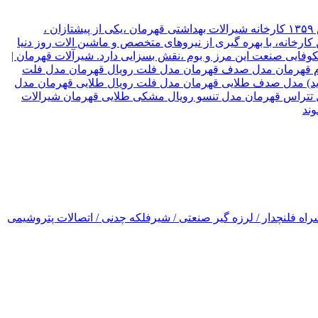
شیرآلات قهرمان نوع سازمان شرکت موقعیت تهران, تهران نام مدیر قهرمان نیک جو سال تاسیس ۱۳۵۹ کارخانه شیرالات بهداشتی قهرمان ،یکی از پیشتازان ،
ارخانه، با بهره گیری از نیروهای متخصص و ماشین الات روز دنیا
۳ کشور جهان صادر میکند، که این امر ،در شکوفایی صنعت این مرز و بوم ،نقش بسزایی دارد. شیرآلات قهرمان |
رسام قهرمان مدل صدف قهرمان مدل فلت رویال قهرمان مدل فلت
(جدید) مدل صدف طلایی قهرمان مدل فلت رویال طلایی قهرمان مدل
ل تتراس قهرمان مدل تنسو رویال مشکی طلایی قهرمان شیرالات
اه فلنچدار / لرزه گیر صنعتی / شیرفلکه چدنی / اتصالات پتروشیمی