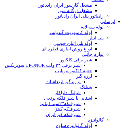
مشعل گازسوز ایران رادیاتور
مشعل دوگانه سوز
رادیاتور پنلی ایران رادیاتور
ابرسانی
لوله سه لایه
لوله کامپوزیت گلدپایپ
پلی اتیلن
لوله پلی اتیلن جوشی
انواع روش ابیاری قطره ای
لوازم جانبی
شیر برقی کلکتور
شير برقي ۲۴ ولت UPONOR سوپرپکس
جعبه کلکتور نیوپایپ
لرزه گیر
لرزه گیر ارتعاشات
شیلنگ
شیلنگ داراکار
اشنایی با شیر فلکه برنجی
شیرفلکه”۲سیم ایتالیا
شیرفلکه کیتز
شیرفلکه کیز ایران
گالوانیزه
لوله گالوانیزه ساوه