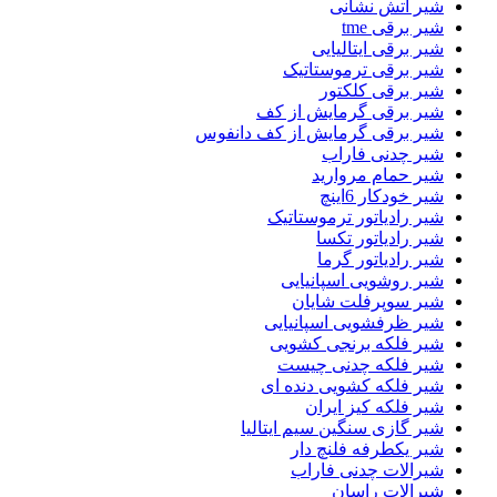
شیر اتش نشانی
شیر برقی tme
شیر برقی ایتالیایی
شیر برقی ترموستاتیک
شیر برقی کلکتور
شیر برقی گرمایش از کف
شیر برقی گرمایش از کف دانفوس
شیر چدنی فاراب
شیر حمام مروارید
شیر خودکار 6اینچ
شیر رادیاتور ترموستاتیک
شیر رادیاتور تکسا
شیر رادیاتور گرما
شیر روشویی اسپانیایی
شیر سوپرفلت شایان
شیر ظرفشویی اسپانیایی
شیر فلکه برنجی کشویی
شیر فلکه چدنی چیست
شیر فلکه کشویی دنده ای
شیر فلکه کیز ایران
شیر گازی سنگین سیم ایتالیا
شیر یکطرفه فلنچ دار
شیرالات چدنی فاراب
شیرالات راسان