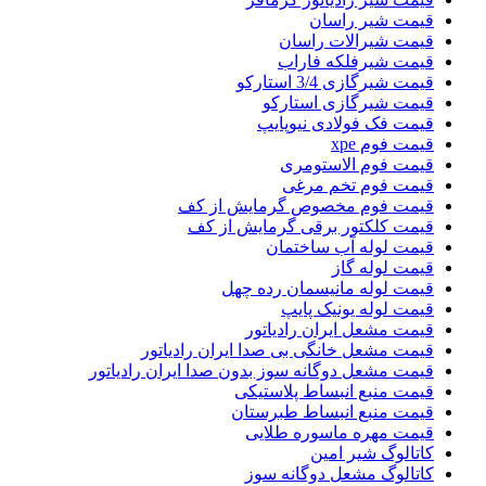
قیمت شیر راسان
قیمت شیرالات راسان
قیمت شیرفلکه فاراب
قیمت شیرگازی 3/4 استارکو
قیمت شیرگازی استارکو
قیمت فک فولادی نیوپایپ
قیمت فوم xpe
قیمت فوم الاستومری
قیمت فوم تخم مرغی
قیمت فوم مخصوص گرمایش از کف
قیمت کلکتور برقی گرمایش از کف
قیمت لوله آب ساختمان
قیمت لوله گاز
قیمت لوله مانیسمان رده چهل
قیمت لوله یونیک پایپ
قیمت مشعل ایران رادیاتور
قیمت مشعل خانگی بی صدا ایران رادیاتور
قیمت مشعل دوگانه سوز بدون صدا ایران رادیاتور
قیمت منبع انبساط پلاستیکی
قیمت منبع انبساط طبرستان
قیمت مهره ماسوره طلایی
کاتالوگ شیر امین
کاتالوگ مشعل دوگانه سوز