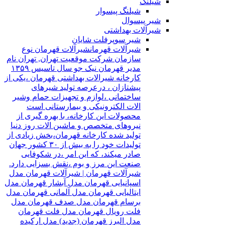
شیلنگ
شیلنگ پیسوار
شیر پیسوال
شیرآلات بهداشتی
شیر سوپرفلت شایان
شیرآلات قهرمان
شیرآلات قهرمان نوع
سازمان شرکت موقعیت تهران, تهران نام
مدیر قهرمان نیک جو سال تاسیس ۱۳۵۹
کارخانه شیرالات بهداشتی قهرمان ،یکی از
پیشتازان ، درعرصه تولید شیرهای
ساختمانی ،لوازم و تجهیزات حمام وشیر
الات الکترونیکی و بیمارستانی است
محصولات این کارخانه، با بهره گیری از
نیروهای متخصص و ماشین الات روز دنیا
تولید شده کارخانه قهرمان،بخش زیادی از
تولیدات خود را به بیش از ۳۰ کشور جهان
صادر میکند، که این امر ،در شکوفایی
صنعت این مرز و بوم ،نقش بسزایی دارد.
شیرآلات قهرمان | شیرآلات قهرمان مدل
اسپانیایی قهرمان مدل آبشار قهرمان مدل
ایتالیایی قهرمان مدل آلمانی قهرمان مدل
برسام قهرمان مدل صدف قهرمان مدل
فلت رویال قهرمان مدل فلت قهرمان
مدل البرز قهرمان (جدید) مدل ارکیده