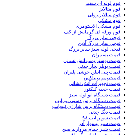
فوم لوله ای سفید
فوم متالایز
فوم متالایز رولی
فوم مشکی
فوم مشکی الاستومری
فوم ورقه ای گرمایش از کف
قیچی سایز بزرگ
قیچی سایز بزرگ آذین
قیچی لوله سبز سایز بزرگ
قیمت بستیران
قیمت بوستر پمپ اتش نشانی
قیمت بویلر بخار چدنی
قیمت پلی اتیلن جوشی پلیران
قیمت پمپ پنتاکس
قیمت تجهیزات آتش نشانی
قیمت جعبه کلکتور
قیمت دستگاه اتو لوله سبز
قیمت دستگاه پرس دستی نیوپایپ
قیمت دستگاه پرس شارژی نیوپایپ
قیمت دیگ چدنی
قیمت سوپرپایپ ۹۸
قیمت شیر پیسوار آذر
قیمت شیر حمام مروارید صبح
قیمت شیر رادیاتور گرمافر