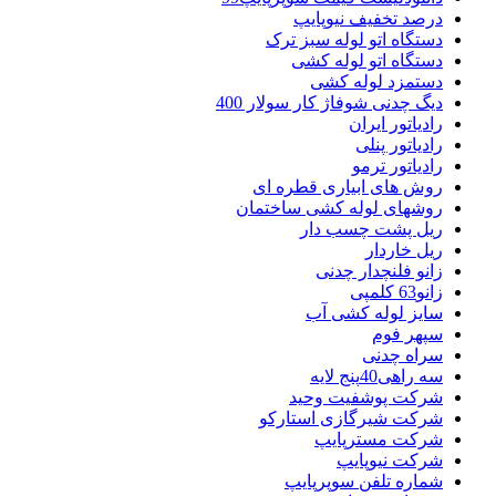
درصد تخفیف نیوپایپ
دستگاه اتو لوله سبز ترک
دستگاه اتو لوله کشی
دستمزد لوله کشی
دیگ چدنی شوفاژ کار سولار 400
رادیاتور ایران
رادیاتور پنلی
رادیاتور ترمو
روش های ابیاری قطره ای
روشهای لوله کشی ساختمان
ریل پشت چسب دار
ریل خاردار
زانو فلنچدار چدنی
زانو63 کلمپی
سایز لوله کشی آب
سپهر فوم
سراه چدنی
سه راهی40پنج لایه
شرکت پوشفیت وحید
شرکت شیرگازی استارکو
شرکت مسترپایپ
شرکت نیوپایپ
شماره تلفن سوپرپایپ