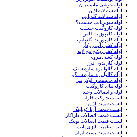
لوله جوشی مانیسمان
لوله سه لایه اذین
لوله سه لایه گلدپایپ
لوله سوپرپایپ چیست؟
لوله کاروگیت چیست
لوله کامپوزیت آ اس
لوله کامپوزیت گلدپایپ
لوله کشی آب روکار
لوله کشی پکیج پنج لایه
لوله کشی هروی
لوله گاز بدون درز
لوله گالوانیزه ساوه سبک
لوله گالوانیزه ساوه سنگین
لوله مانیسمان اوکراینی
لوله های کاروگیت
لوله و اتصالات وحید
لیست شرکت فاراب
لیست قیمت آذین
لیست قیمت آریا کوپلینگ
لیست قیمت اتصالات داراکار
لیست قیمت اتصالات یونیک
لیست قیمت ایزی پایپ
لیست قیمت بست ایران