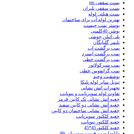
بست سقفی nts
بست سقفی پلیران
بست هیلتی لوله
بهترین لوله آب برای ساختمان
بوستر پمپ چیست
بوشن 40کلمپی
پلی اتیلن جوشی
پلیمر گلپایگان
پمپ برگشت اب
پمپ برگشت ابسرد
پمپ برگشت خطی
پمپ سیرکولاتور
پمپ گرانفوس خطی
پوشفیت وحید
تبدیل سایز لوله پلیکا
تجهیزات اتش نشانی
تفاوت لوله سوپرپابپ و نیوپایپ
جعبه آتش نشانی تک کابین قرمز
جعبه آتش نشانی دو کابین سفید
جعبه آتش نشانی ساختمان دو کابین
جعبه کلکتور سوپرپایپ
جعبه کلکتور نیوپایپ
جعبه کلکتور45*45
دانلودلیست قیمت سوپرپایپ99