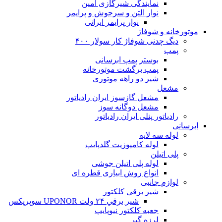
نمایندگی شیرگازی امین
نوار التن و سرجوش و پرایمر
نوار پرایمر ایرانی
موتورخانه و شوفاژ
دیگ چدنی شوفاژ کار سولار ۴۰۰
پمپ
بوستر پمپ ابرسانی
پمپ برگشت موتورخانه
شیر دو راهه موتوری
مشعل
مشعل گازسوز ایران رادیاتور
مشعل دوگانه سوز
رادیاتور پنلی ایران رادیاتور
ابرسانی
لوله سه لایه
لوله کامپوزیت گلدپایپ
پلی اتیلن
لوله پلی اتیلن جوشی
انواع روش ابیاری قطره ای
لوازم جانبی
شیر برقی کلکتور
شير برقي ۲۴ ولت UPONOR سوپرپکس
جعبه کلکتور نیوپایپ
لرزه گیر