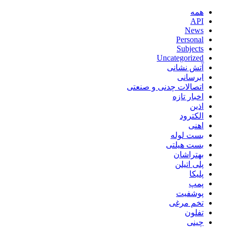
همه
API
News
Personal
Subjects
Uncategorized
آتش نشانی
ابرسانی
اتصالات چدنی و صنعتی
اخبار تازه
اذین
الکترود
اهنی
بست لوله
بست هیلتی
بهتراشان
پلی اتیلن
پلیکا
پمپ
پوشفیت
تخم مرغی
تفلون
چینی