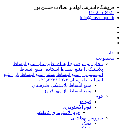
فروشگاه اینترنتی لوله و اتصالات حسین پور
09125518921
info@hosseinpur.ir
خانه
محصولات
مخازن و منبع
منبع انبساط طبرستان منبع انبساط
پلاستیکی | منبع انبساط ایستاده | منبع انبساط
الومینیومی | منبع انبساط بسته | منبع انبساط باز | منبع
انبساط طبرستان ۰۲۱٫۲۲۳۱۶۵۷۳
منبع انبساط پلاستیکی طبرستان
منبع انبساط باز مهرافروز
فوم
فوم pe
فوم الاستومری
فوم الاستومری کافلکس
سرویس بهداشتی
محک