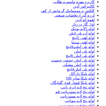
کاربرد مهره ماسوره طلایی
کالبیراتور آذین
کلکتور ترموستاتیک گرمایش از کف
لرزه گیر ارتعاشات صنعتی
لقمه اتو آذین
لول گاز درزدار
لوله 5لایه یونیک
لوله آب پلی اتیلن
لوله اهنی 2اینچ
لوله اهنی سپنتا
لوله پلی اتیلت4اینچ
لوله پلی اتیلن
لوله پلی اتیلن 6اینچ
لوله پلی اتیلن جوشی چیست
لوله پلی اتیلن مشکی
لوله پلی اتیلن4اینچ
لوله پلیکا داراکار
لوله پلیکا سایز 160
لوله پلیکا فشار قوی گلپایگان
لوله پنج لایه ایزی پایپ
لوله پنج لایه سوپرپایپ قم
لوله پنج لایه مسترپایپ
لوله پنج لایه نیوپایپ
لوله پوشفیت سوپردرین