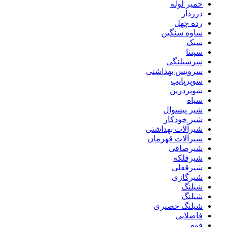
خمیر لوله
درزدار
رده چهل
ساوه سنگین
سبک
سپنتا
سرشیلنگی
سرویس بهداشتی
سوپرپایپ
سوپردرین
سیاه
شیر پیسوال
شیر خودکار
شیرآلات بهداشتی
شیرآلات قهرمان
شیرصافی
شیرفلکه
شیرقفلی
شیرگازی
شیلنگ
شیلنگ
شیلنگ حصیری
فاضلابی
فوم