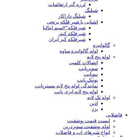
لرزه گیر ارتعاشات
شیلنگ
شیلنگ داراکار
اشنایی با شیر فلکه برنجی
شیرفلکه”۲سیم ایتالیا
شیرفلکه کیتز
شیرفلکه کیز ایران
گالوانیزه
لوله گالوانیزه ساوه
لوله پنج لایه
اتصالات کلمپی
سوپرپایپ
نیوپایپ
یونیک پایپ
نمایندگی لوله پنج لایه مسترپایپ
لوله پنج لایه ایزی پایپ
لوله تک لایه
اذین
یزد
فاضلابی
لیست قیمت پوشفیت
لوله پوشفیت سوپردرین
انواع شیرهای اب و فاضلاب