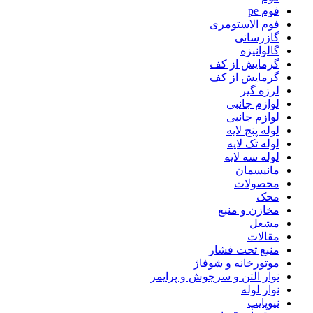
فوم pe
فوم الاستومری
گازرسانی
گالوانیزه
گرمایش از کف
گرمایش از کف
لرزه گیر
لوازم جانبی
لوازم جانبی
لوله پنج لایه
لوله تک لایه
لوله سه لایه
مانیسمان
محصولات
محک
مخازن و منبع
مشعل
مقالات
منبع تحت فشار
موتورخانه و شوفاژ
نوار التن و سرجوش و پرایمر
نوار لوله
نیوپایپ