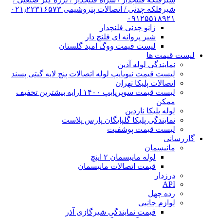
شیرفلکه چدنی / اتصالات پتروشیمی ۰۲۱٫۲۲۳۱۶۵۷۳
۰۹۱۲۵۵۱۸۹۲۱
زانو چدنی فلنچدار
شیر پروانه ای فلنچ دار
لیست قیمت ووگ امید گلستان
لیست قیمت ها
نمایندگی لوله آذین
لیست قیمت نیوپایپ لوله اتصالات پنج لایه گیتی پسند
اتصالات پلیکا تهران
لیست قیمت سوپرپایپ ۱۴۰۰ ارایه بیشترین تخفیف
ممکن
لوله پلیکا ناردین
نمایندگی پلیکا گلپایگان پارس پلاست
لیست قیمت پوشفیت
گازرسانی
مانیسمان
لوله مانیسمان ۲ اینچ
قیمت اتصالات مانیسمان
درزدار
API
رده چهل
لوازم جانبی
قیمت نمایندگی شیرگازی آذر