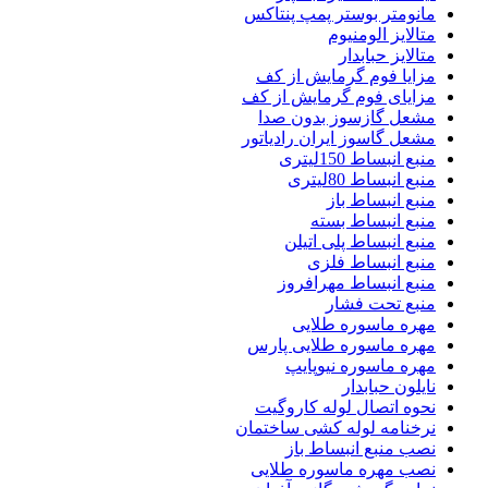
مانومتر بوستر پمپ پنتاکس
متالایز الومنیوم
متالایز حبابدار
مزایا فوم گرمایش از کف
مزایای فوم گرمایش از کف
مشعل گازسوز بدون صدا
مشعل گاسوز ایران رادیاتور
منبع انبساط 150لیتری
منبع انبساط 80لیتری
منبع انبساط باز
منبع انبساط بسته
منبع انبساط پلی اتیلن
منبع انبساط فلزی
منبع انبساط مهرافروز
منبع تحت فشار
مهره ماسوره طلایی
مهره ماسوره طلایی پارس
مهره ماسوره نیوپایپ
نایلون حبابدار
نحوه اتصال لوله کاروگیت
نرخنامه لوله کشی ساختمان
نصب منبع انبساط باز
نصب مهره ماسوره طلایی