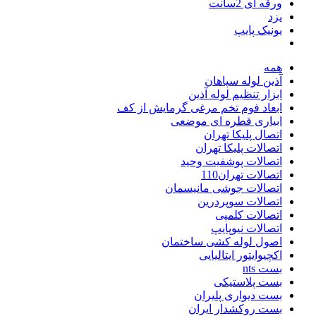
ورقه ای 2سانت
یزد
یونیک پایپ
همه
آذین لوله سپاهان
ابزار تنظیم لوله آذین
ابعاد فوم تخم مرغی گرمایش از کف
ابیاری قطره ای موضعی
اتصال پلیکا تهران
اتصالات پلیکا تهران
اتصالات پوشفیت وحید
اتصالات تهران110
اتصالات جوشی مانیسمان
اتصالات سوپردرین
اتصالات کلمپی
اتصالات نیوپایپ
اصول لوله کشی ساختمان
اکچیوایتور ایتالیایی
بست nts
بست پلاستیکی
بست دیواری پلیران
بست روکشدار ایران