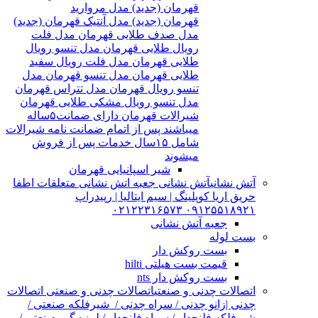
قهرمان (جدید) مدل مروارید
قهرمان (جدید) مدل آنتیک قهرمان (جدید)
مدل صدف طلایی قهرمان مدل فلت
رویال طلایی قهرمان مدل تنسو رویال
طلایی قهرمان مدل فلت رویال سفید
طلایی قهرمان مدل تنسو قهرمان مدل
تنسو رویال قهرمان مدل تتراس قهرمان
مدل تنسو رویال مشکی طلایی قهرمان
شیرالات قهرمان دارای ضمانت۵ساله
میباشند پس از اتمام ضمانت نامه شیرالات
شامل ۱۵سال خدمات پس از فروش
میشوند
شیر اسپانیایی قهرمان
آتش نشانی
آتش نشانی جعبه اتش نشانی متعلقات اطفا
حریق اریا کوپلینگ | سیم ایتالیا | رپیدراپ
۰۹۱۲۵۵۱۸۹۲۱ ۰۲۱۲۲۳۱۶۵۷۳
جعبه آتش نشانی
بست لوله
بست روکش دار
قیمت بست هیلتی hilti
بست روکش دار nts
اتصالات چدنی و صنعتی
اتصالات چدنی و صنعتی اتصالات
چدنی |زانو چدنی / سراه چدنی / شیرفلکه صنعتی /
شیرفلکه فلنچدار / سراه فلنچدار / لرزه گیر صنعتی /