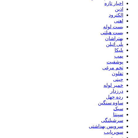
اخبار تازه
اذین
الکترود
اهنی
بست لوله
بست هیلتی
بهتراشان
پلی اتیلن
پلیکا
پمپ
پوشفیت
تخم مرغی
تفلون
چینی
خمیر لوله
درزدار
رده چهل
ساوه سنگین
سبک
سپنتا
سرشیلنگی
سرویس بهداشتی
سوپرپایپ
سوپردرین