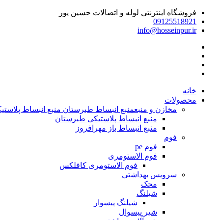
فروشگاه اینترنتی لوله و اتصالات حسین پور
09125518921
info@hosseinpur.ir
خانه
محصولات
مخازن و منبع
منبع انبساط طبرستان منبع انبساط پلاستیکی | م
منبع انبساط پلاستیکی طبرستان
منبع انبساط باز مهرافروز
فوم
فوم pe
فوم الاستومری
فوم الاستومری کافلکس
سرویس بهداشتی
محک
شیلنگ
شیلنگ پیسوار
شیر پیسوال