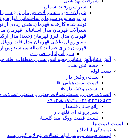
شیرآلات بهداشتی
شیر سوپرفلت شایان
شیرآلات قهرمان
درعرصه تولید شیرهای ساختمانی ،لوازم و تج
شیرآلات قهرمان مدل اسپانیایی قهرمان مد
قهرمان مدل البرز قهرمان (جدید) مدل ارکی
تنسو رویال طلایی قهرمان مدل فلت رویال
قهرمان دارای ضمانت۵ساله میباشند پس از اتمام ضمانت نامه شیرالات شامل ۱۵سال خدمات پس از فروش میشوند
شیر اسپانیایی قهرمان
آتش نشانی
آتش نشانی جعبه اتش نشانی متعلقات اطفا حریق اریا کوپلینگ |
جعبه آتش نشانی
بست لوله
بست روکش دار
قیمت بست هیلتی hilti
بست روکش دار nts
اتصالات چدنی و صنعتی
اتصالات چدنی و صنعتی اتصالات چد
۰۲۱٫۲۲۳۱۶۵۷۳ ۰۹۱۲۵۵۱۸۹۲۱
زانو چدنی فلنچدار
شیر پروانه ای فلنچ دار
لیست قیمت ووگ امید گلستان
لیست قیمت ها
نمایندگی لوله آذین
لیست قیمت نیوپایپ لوله اتصالات پنج لایه گیتی پسند