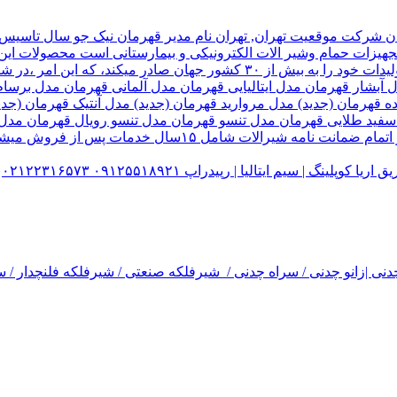
هیزات حمام وشیر الات الکترونیکی و بیمارستانی است محصولات این ک
تولید شده کارخانه قهرمان،بخش زیادی از تولیدات خود را به بیش از ۰
ل آبشار قهرمان مدل ایتالیایی قهرمان مدل آلمانی قهرمان مدل ب
ده قهرمان (جدید) مدل مروارید قهرمان (جدید) مدل آنتیک قهرمان 
 سفید طلایی قهرمان مدل تنسو قهرمان مدل تنسو رویال قهرمان مد
 سیم ایتالیا | رپیدراپ ۰۹۱۲۵۵۱۸۹۲۱ ۰۲۱۲۲۳۱۶۵۷۳
نی |زانو چدنی / سراه چدنی / شیرفلکه صنعتی / شیرفلکه فلنچدار / سر