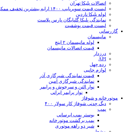
اتصالات پلیکا تهران
لیست قیمت سوپرپایپ ۱۴۰۰ ارایه بیشترین تخفیف ممکن
لوله پلیکا ناردین
نمایندگی پلیکا گلپایگان پارس پلاست
لیست قیمت پوشفیت
گازرسانی
مانیسمان
لوله مانیسمان ۲ اینچ
قیمت اتصالات مانیسمان
درزدار
API
رده چهل
لوازم جانبی
قیمت نمایندگی شیرگازی آذر
نمایندگی شیرگازی امین
نوار التن و سرجوش و پرایمر
نوار پرایمر ایرانی
موتورخانه و شوفاژ
دیگ چدنی شوفاژ کار سولار ۴۰۰
پمپ
بوستر پمپ ابرسانی
پمپ برگشت موتورخانه
شیر دو راهه موتوری
مشعل