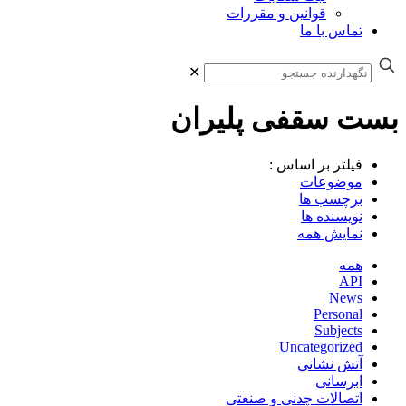
قوانین و مقررات
تماس با ما
✕
بست سقفی پلیران
فیلتر بر اساس :
موضوعات
برچسب ها
نویسنده ها
نمایش همه
همه
API
News
Personal
Subjects
Uncategorized
آتش نشانی
ابرسانی
اتصالات چدنی و صنعتی