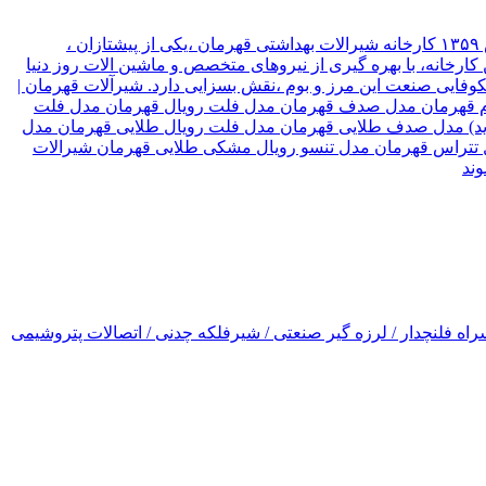
شیرآلات قهرمان نوع سازمان شرکت موقعیت تهران, تهران نام مدیر قهرمان نیک جو سال تاسیس ۱۳۵۹ کارخانه شیرالات بهداشتی قهرمان ،یکی از پیشتازان ،
ارخانه، با بهره گیری از نیروهای متخصص و ماشین الات روز دنیا
۳ کشور جهان صادر میکند، که این امر ،در شکوفایی صنعت این مرز و بوم ،نقش بسزایی دارد. شیرآلات قهرمان |
رسام قهرمان مدل صدف قهرمان مدل فلت رویال قهرمان مدل فلت
(جدید) مدل صدف طلایی قهرمان مدل فلت رویال طلایی قهرمان مدل
ل تتراس قهرمان مدل تنسو رویال مشکی طلایی قهرمان شیرالات
اه فلنچدار / لرزه گیر صنعتی / شیرفلکه چدنی / اتصالات پتروشیمی