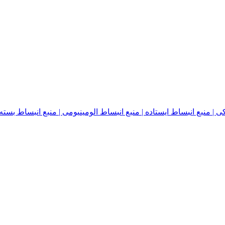
نبع انبساط ایستاده | منبع انبساط الومینیومی | منبع انبساط بسته | منبع ا