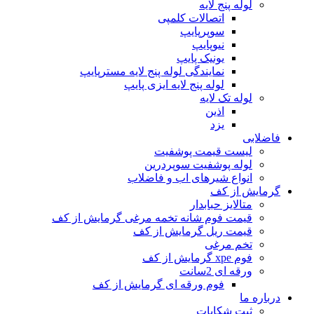
لوله پنج لایه
اتصالات کلمپی
سوپرپایپ
نیوپایپ
یونیک پایپ
نمایندگی لوله پنج لایه مسترپایپ
لوله پنج لایه ایزی پایپ
لوله تک لایه
اذین
یزد
فاضلابی
لیست قیمت پوشفیت
لوله پوشفیت سوپردرین
انواع شیرهای اب و فاضلاب
گرمایش از کف
متالایز حبابدار
قیمت فوم شانه تخمه مرغی گرمایش از کف
قیمت ریل گرمایش از کف
تخم مرغی
فوم xpe گرمایش از کف
ورقه ای 2سانت
فوم ورقه ای گرمایش از کف
درباره ما
ثبت شکایات