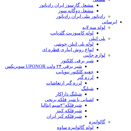
مشعل گازسوز ایران رادیاتور
مشعل دوگانه سوز
رادیاتور پنلی ایران رادیاتور
ابرسانی
لوله سه لایه
لوله کامپوزیت گلدپایپ
پلی اتیلن
لوله پلی اتیلن جوشی
انواع روش ابیاری قطره ای
لوازم جانبی
شیر برقی کلکتور
شير برقي ۲۴ ولت UPONOR سوپرپکس
جعبه کلکتور نیوپایپ
لرزه گیر
لرزه گیر ارتعاشات
شیلنگ
شیلنگ داراکار
اشنایی با شیر فلکه برنجی
شیرفلکه”۲سیم ایتالیا
شیرفلکه کیتز
شیرفلکه کیز ایران
گالوانیزه
لوله گالوانیزه ساوه