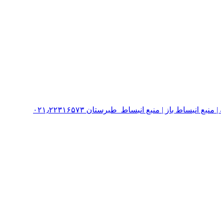
نبساط باز | منبع انبساط طبرستان ۰۲۱٫۲۲۳۱۶۵۷۳