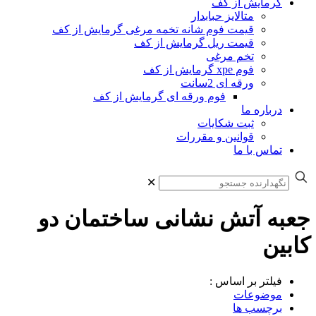
گرمایش از کف
متالایز حبابدار
قیمت فوم شانه تخمه مرغی گرمایش از کف
قیمت ریل گرمایش از کف
تخم مرغی
فوم xpe گرمایش از کف
ورقه ای 2سانت
فوم ورقه ای گرمایش از کف
درباره ما
ثبت شکایات
قوانین و مقررات
تماس با ما
✕
جعبه آتش نشانی ساختمان دو
کابین
فیلتر بر اساس :
موضوعات
برچسب ها