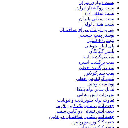
بست دیواری پلیران
بست روکشدار ایران
بست سقفی nts
بست سقفی پلیران
بست هیلتی لوله
بهترین لوله آب برای ساختمان
بوستر پمپ چیست
بوشن 40کلمپی
پلی اتیلن جوشی
پلیمر گلپایگان
پمپ برگشت اب
پمپ برگشت ابسرد
پمپ برگشت خطی
پمپ سیرکولاتور
پمپ گرانفوس خطی
پوشفیت وحید
تبدیل سایز لوله پلیکا
تجهیزات اتش نشانی
تفاوت لوله سوپرپابپ و نیوپایپ
جعبه آتش نشانی تک کابین قرمز
جعبه آتش نشانی دو کابین سفید
جعبه آتش نشانی ساختمان دو کابین
جعبه کلکتور سوپرپایپ
جعبه کلکتور نیوپایپ