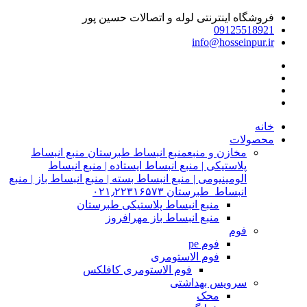
فروشگاه اینترنتی لوله و اتصالات حسین پور
09125518921
info@hosseinpur.ir
خانه
محصولات
مخازن و منبع
منبع انبساط طبرستان منبع انبساط
پلاستیکی | منبع انبساط ایستاده | منبع انبساط
الومینیومی | منبع انبساط بسته | منبع انبساط باز | منبع
انبساط طبرستان ۰۲۱٫۲۲۳۱۶۵۷۳
منبع انبساط پلاستیکی طبرستان
منبع انبساط باز مهرافروز
فوم
فوم pe
فوم الاستومری
فوم الاستومری کافلکس
سرویس بهداشتی
محک