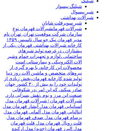
شیلنگ
شیلنگ پیسوار
شیر پیسوال
شیرآلات بهداشتی
شیر سوپرفلت شایان
شیرآلات قهرمان
شیرآلات قهرمان نوع
سازمان شرکت موقعیت تهران, تهران نام
مدیر قهرمان نیک جو سال تاسیس ۱۳۵۹
کارخانه شیرالات بهداشتی قهرمان ،یکی از
پیشتازان ، درعرصه تولید شیرهای
ساختمانی ،لوازم و تجهیزات حمام وشیر
الات الکترونیکی و بیمارستانی است
محصولات این کارخانه، با بهره گیری از
نیروهای متخصص و ماشین الات روز دنیا
تولید شده کارخانه قهرمان،بخش زیادی از
تولیدات خود را به بیش از ۳۰ کشور جهان
صادر میکند، که این امر ،در شکوفایی
صنعت این مرز و بوم ،نقش بسزایی دارد.
شیرآلات قهرمان | شیرآلات قهرمان مدل
اسپانیایی قهرمان مدل آبشار قهرمان مدل
ایتالیایی قهرمان مدل آلمانی قهرمان مدل
برسام قهرمان مدل صدف قهرمان مدل
فلت رویال قهرمان مدل فلت قهرمان
مدل البرز قهرمان (جدید) مدل ارکیده