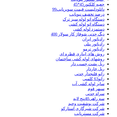
جعبه کلکتور45*45
دانلودلیست قیمت سوپرپایپ99
درصد تخفیف نیوپایپ
دستگاه اتو لوله سبز ترک
دستگاه اتو لوله کشی
دستمزد لوله کشی
دیگ چدنی شوفاژ کار سولار 400
رادیاتور ایران
رادیاتور پنلی
رادیاتور ترمو
روش های ابیاری قطره ای
روشهای لوله کشی ساختمان
ریل پشت چسب دار
ریل خاردار
زانو فلنچدار چدنی
زانو63 کلمپی
سایز لوله کشی آب
سپهر فوم
سراه چدنی
سه راهی40پنج لایه
شرکت پوشفیت وحید
شرکت شیرگازی استارکو
شرکت مسترپایپ