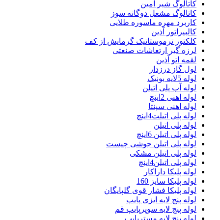
کاتالوگ شیر امین
کاتالوگ مشعل دوگانه سوز
کاربرد مهره ماسوره طلایی
کالبیراتور آذین
کلکتور ترموستاتیک گرمایش از کف
لرزه گیر ارتعاشات صنعتی
لقمه اتو آذین
لول گاز درزدار
لوله 5لایه یونیک
لوله آب پلی اتیلن
لوله اهنی 2اینچ
لوله اهنی سپنتا
لوله پلی اتیلت4اینچ
لوله پلی اتیلن
لوله پلی اتیلن 6اینچ
لوله پلی اتیلن جوشی چیست
لوله پلی اتیلن مشکی
لوله پلی اتیلن4اینچ
لوله پلیکا داراکار
لوله پلیکا سایز 160
لوله پلیکا فشار قوی گلپایگان
لوله پنج لایه ایزی پایپ
لوله پنج لایه سوپرپایپ قم
لوله پنج لایه مسترپایپ