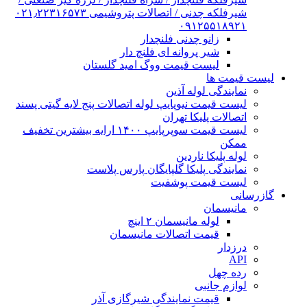
شیرفلکه چدنی / اتصالات پتروشیمی ۰۲۱٫۲۲۳۱۶۵۷۳
۰۹۱۲۵۵۱۸۹۲۱
زانو چدنی فلنچدار
شیر پروانه ای فلنچ دار
لیست قیمت ووگ امید گلستان
لیست قیمت ها
نمایندگی لوله آذین
لیست قیمت نیوپایپ لوله اتصالات پنج لایه گیتی پسند
اتصالات پلیکا تهران
لیست قیمت سوپرپایپ ۱۴۰۰ ارایه بیشترین تخفیف
ممکن
لوله پلیکا ناردین
نمایندگی پلیکا گلپایگان پارس پلاست
لیست قیمت پوشفیت
گازرسانی
مانیسمان
لوله مانیسمان ۲ اینچ
قیمت اتصالات مانیسمان
درزدار
API
رده چهل
لوازم جانبی
قیمت نمایندگی شیرگازی آذر