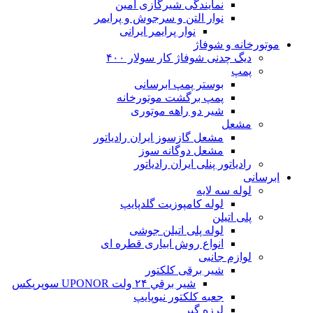
نمایندگی شیرگازی امین
نوار التن و سرجوش و پرایمر
نوار پرایمر ایرانی
موتورخانه و شوفاژ
دیگ چدنی شوفاژ کار سولار ۴۰۰
پمپ
بوستر پمپ ابرسانی
پمپ برگشت موتورخانه
شیر دو راهه موتوری
مشعل
مشعل گازسوز ایران رادیاتور
مشعل دوگانه سوز
رادیاتور پنلی ایران رادیاتور
ابرسانی
لوله سه لایه
لوله کامپوزیت گلدپایپ
پلی اتیلن
لوله پلی اتیلن جوشی
انواع روش ابیاری قطره ای
لوازم جانبی
شیر برقی کلکتور
شير برقي ۲۴ ولت UPONOR سوپرپکس
جعبه کلکتور نیوپایپ
لرزه گیر