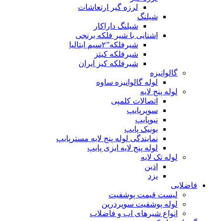
لرزه گیر ارتعاشات
شیلنگ
شیلنگ داراکار
اشنایی با شیر فلکه برنجی
شیرفلکه”۲سیم ایتالیا
شیرفلکه کیتز
شیرفلکه کیز ایران
گالوانیزه
لوله گالوانیزه ساوه
لوله پنج لایه
اتصالات کلمپی
سوپرپایپ
نیوپایپ
یونیک پایپ
نمایندگی لوله پنج لایه مسترپایپ
لوله پنج لایه ایزی پایپ
لوله تک لایه
اذین
یزد
فاضلابی
لیست قیمت پوشفیت
لوله پوشفیت سوپردرین
انواع شیرهای اب و فاضلاب