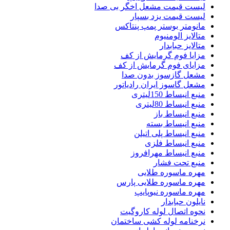
لیست قیمت مشعل اخگر بی صدا
لیست قیمت یزد بسپار
مانومتر بوستر پمپ پنتاکس
متالایز الومنیوم
متالایز حبابدار
مزایا فوم گرمایش از کف
مزایای فوم گرمایش از کف
مشعل گازسوز بدون صدا
مشعل گاسوز ایران رادیاتور
منبع انبساط 150لیتری
منبع انبساط 80لیتری
منبع انبساط باز
منبع انبساط بسته
منبع انبساط پلی اتیلن
منبع انبساط فلزی
منبع انبساط مهرافروز
منبع تحت فشار
مهره ماسوره طلایی
مهره ماسوره طلایی پارس
مهره ماسوره نیوپایپ
نایلون حبابدار
نحوه اتصال لوله کاروگیت
نرخنامه لوله کشی ساختمان