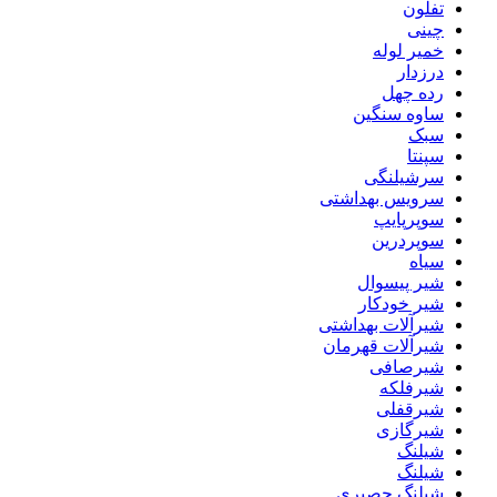
تفلون
چینی
خمیر لوله
درزدار
رده چهل
ساوه سنگین
سبک
سپنتا
سرشیلنگی
سرویس بهداشتی
سوپرپایپ
سوپردرین
سیاه
شیر پیسوال
شیر خودکار
شیرآلات بهداشتی
شیرآلات قهرمان
شیرصافی
شیرفلکه
شیرقفلی
شیرگازی
شیلنگ
شیلنگ
شیلنگ حصیری