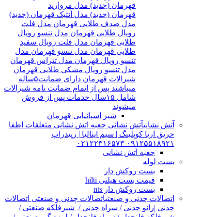
قهرمان (جدید) مدل مروارید
قهرمان (جدید) مدل آنتیک قهرمان (جدید)
مدل صدف طلایی قهرمان مدل فلت
رویال طلایی قهرمان مدل تنسو رویال
طلایی قهرمان مدل فلت رویال سفید
طلایی قهرمان مدل تنسو قهرمان مدل
تنسو رویال قهرمان مدل تتراس قهرمان
مدل تنسو رویال مشکی طلایی قهرمان
شیرالات قهرمان دارای ضمانت۵ساله
میباشند پس از اتمام ضمانت نامه شیرالات
شامل ۱۵سال خدمات پس از فروش
میشوند
شیر اسپانیایی قهرمان
آتش نشانی
آتش نشانی جعبه اتش نشانی متعلقات اطفا
حریق اریا کوپلینگ | سیم ایتالیا | رپیدراپ
۰۹۱۲۵۵۱۸۹۲۱ ۰۲۱۲۲۳۱۶۵۷۳
جعبه آتش نشانی
بست لوله
بست روکش دار
قیمت بست هیلتی hilti
بست روکش دار nts
اتصالات چدنی و صنعتی
اتصالات چدنی و صنعتی اتصالات
چدنی |زانو چدنی / سراه چدنی / شیرفلکه صنعتی /
شیرفلکه فلنچدار / سراه فلنچدار / لرزه گیر صنعتی /