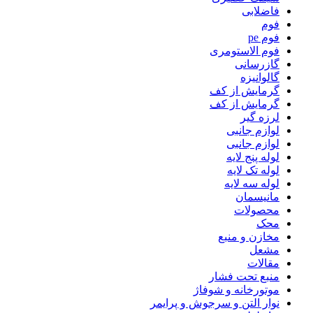
فاضلابی
فوم
فوم pe
فوم الاستومری
گازرسانی
گالوانیزه
گرمایش از کف
گرمایش از کف
لرزه گیر
لوازم جانبی
لوازم جانبی
لوله پنج لایه
لوله تک لایه
لوله سه لایه
مانیسمان
محصولات
محک
مخازن و منبع
مشعل
مقالات
منبع تحت فشار
موتورخانه و شوفاژ
نوار التن و سرجوش و پرایمر