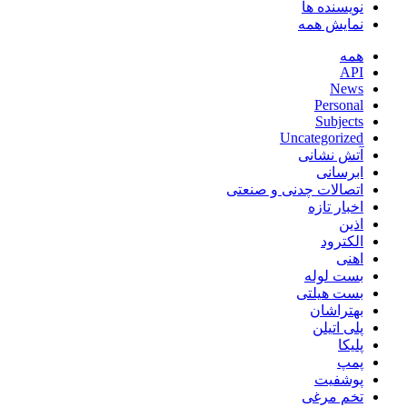
نویسنده ها
نمایش همه
همه
API
News
Personal
Subjects
Uncategorized
آتش نشانی
ابرسانی
اتصالات چدنی و صنعتی
اخبار تازه
اذین
الکترود
اهنی
بست لوله
بست هیلتی
بهتراشان
پلی اتیلن
پلیکا
پمپ
پوشفیت
تخم مرغی