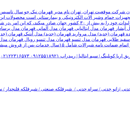
هیزات حمام وشیر الات الکترونیکی و بیمارستانی است محصولات این ک
تولید شده کارخانه قهرمان،بخش زیادی از تولیدات خود را به بیش از ۰
ل آبشار قهرمان مدل ایتالیایی قهرمان مدل آلمانی قهرمان مدل ب
ده قهرمان (جدید) مدل مروارید قهرمان (جدید) مدل آنتیک قهرمان 
 سفید طلایی قهرمان مدل تنسو قهرمان مدل تنسو رویال قهرمان مد
 سیم ایتالیا | رپیدراپ ۰۹۱۲۵۵۱۸۹۲۱ ۰۲۱۲۲۳۱۶۵۷۳
نی |زانو چدنی / سراه چدنی / شیرفلکه صنعتی / شیرفلکه فلنچدار / سر