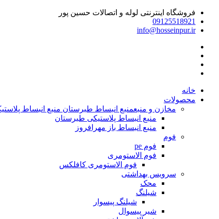
فروشگاه اینترنتی لوله و اتصالات حسین پور
09125518921
info@hosseinpur.ir
خانه
محصولات
مخازن و منبع
منبع انبساط طبرستان منبع انبساط پلاستیکی | م
منبع انبساط پلاستیکی طبرستان
منبع انبساط باز مهرافروز
فوم
فوم pe
فوم الاستومری
فوم الاستومری کافلکس
سرویس بهداشتی
محک
شیلنگ
شیلنگ پیسوار
شیر پیسوال