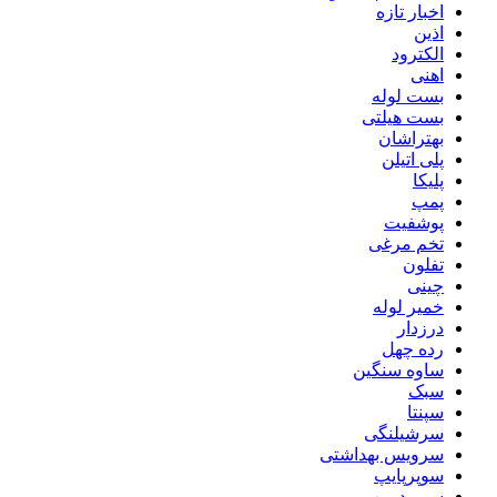
اخبار تازه
اذین
الکترود
اهنی
بست لوله
بست هیلتی
بهتراشان
پلی اتیلن
پلیکا
پمپ
پوشفیت
تخم مرغی
تفلون
چینی
خمیر لوله
درزدار
رده چهل
ساوه سنگین
سبک
سپنتا
سرشیلنگی
سرویس بهداشتی
سوپرپایپ
سوپردرین