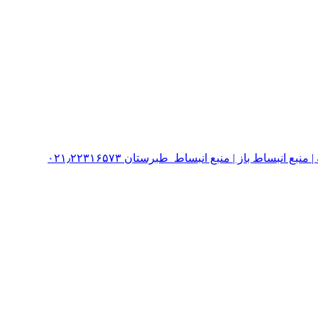
نبساط باز | منبع انبساط طبرستان ۰۲۱٫۲۲۳۱۶۵۷۳