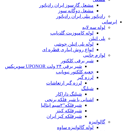
مشعل گازسوز ایران رادیاتور
مشعل دوگانه سوز
رادیاتور پنلی ایران رادیاتور
ابرسانی
لوله سه لایه
لوله کامپوزیت گلدپایپ
پلی اتیلن
لوله پلی اتیلن جوشی
انواع روش ابیاری قطره ای
لوازم جانبی
شیر برقی کلکتور
شير برقي ۲۴ ولت UPONOR سوپرپکس
جعبه کلکتور نیوپایپ
لرزه گیر
لرزه گیر ارتعاشات
شیلنگ
شیلنگ داراکار
اشنایی با شیر فلکه برنجی
شیرفلکه”۲سیم ایتالیا
شیرفلکه کیتز
شیرفلکه کیز ایران
گالوانیزه
لوله گالوانیزه ساوه