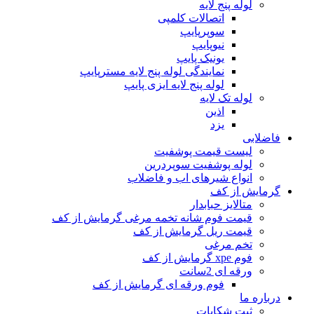
لوله پنج لایه
اتصالات کلمپی
سوپرپایپ
نیوپایپ
یونیک پایپ
نمایندگی لوله پنج لایه مسترپایپ
لوله پنج لایه ایزی پایپ
لوله تک لایه
اذین
یزد
فاضلابی
لیست قیمت پوشفیت
لوله پوشفیت سوپردرین
انواع شیرهای اب و فاضلاب
گرمایش از کف
متالایز حبابدار
قیمت فوم شانه تخمه مرغی گرمایش از کف
قیمت ریل گرمایش از کف
تخم مرغی
فوم xpe گرمایش از کف
ورقه ای 2سانت
فوم ورقه ای گرمایش از کف
درباره ما
ثبت شکایات