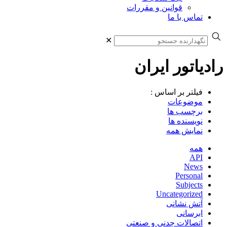
قوانین و مقررات
تماس با ما
✕
رادیاتور ایران
فیلتر بر اساس :
موضوعات
برچسب ها
نویسنده ها
نمایش همه
همه
API
News
Personal
Subjects
Uncategorized
آتش نشانی
ابرسانی
اتصالات چدنی و صنعتی