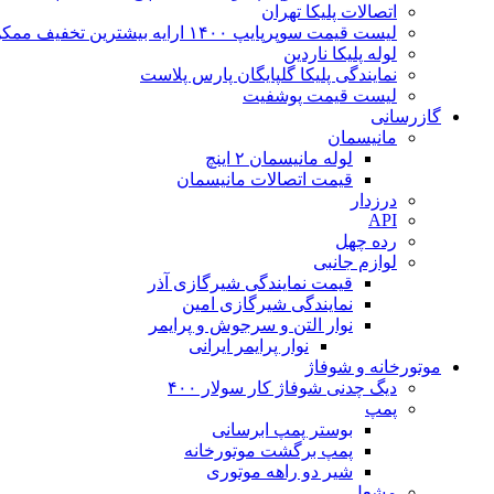
اتصالات پلیکا تهران
لیست قیمت سوپرپایپ ۱۴۰۰ ارایه بیشترین تخفیف ممکن
لوله پلیکا ناردین
نمایندگی پلیکا گلپایگان پارس پلاست
لیست قیمت پوشفیت
گازرسانی
مانیسمان
لوله مانیسمان ۲ اینچ
قیمت اتصالات مانیسمان
درزدار
API
رده چهل
لوازم جانبی
قیمت نمایندگی شیرگازی آذر
نمایندگی شیرگازی امین
نوار التن و سرجوش و پرایمر
نوار پرایمر ایرانی
موتورخانه و شوفاژ
دیگ چدنی شوفاژ کار سولار ۴۰۰
پمپ
بوستر پمپ ابرسانی
پمپ برگشت موتورخانه
شیر دو راهه موتوری
مشعل