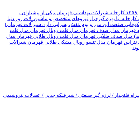
شیرآلات قهرمان نوع سازمان شرکت موقعیت تهران, تهران نام مدیر قهرمان نیک جو سال تاسیس ۱۳۵۹ کارخانه شیرالات بهداشتی قهرمان ،یکی از پیشتازان ،
ارخانه، با بهره گیری از نیروهای متخصص و ماشین الات روز دنیا
۳ کشور جهان صادر میکند، که این امر ،در شکوفایی صنعت این مرز و بوم ،نقش بسزایی دارد. شیرآلات قهرمان |
رسام قهرمان مدل صدف قهرمان مدل فلت رویال قهرمان مدل فلت
(جدید) مدل صدف طلایی قهرمان مدل فلت رویال طلایی قهرمان مدل
ل تتراس قهرمان مدل تنسو رویال مشکی طلایی قهرمان شیرالات
اه فلنچدار / لرزه گیر صنعتی / شیرفلکه چدنی / اتصالات پتروشیمی