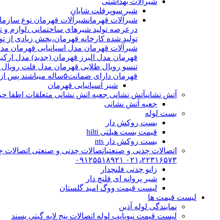
شیرآلات بهداشتی
شیر سوپرفلت شایان
شیرآلات قهرمان
درعرصه تولید شیرهای ساختمانی ،لوازم و تج
شیرآلات قهرمان مدل اسپانیایی قهرمان مد
قهرمان مدل البرز قهرمان (جدید) مدل ارکی
تنسو رویال طلایی قهرمان مدل فلت رویال
قهرمان دارای ضمانت۵ساله میباشند پس از اتمام ضمانت نامه شیرالات شامل ۱۵سال خدمات پس از فروش میشوند
شیر اسپانیایی قهرمان
آتش نشانی
آتش نشانی جعبه اتش نشانی متعلقات اطفا حریق اریا کوپلینگ |
جعبه آتش نشانی
بست لوله
بست روکش دار
قیمت بست هیلتی hilti
بست روکش دار nts
اتصالات چدنی و صنعتی
اتصالات چدنی و صنعتی اتصالات چد
۰۲۱٫۲۲۳۱۶۵۷۳ ۰۹۱۲۵۵۱۸۹۲۱
زانو چدنی فلنچدار
شیر پروانه ای فلنچ دار
لیست قیمت ووگ امید گلستان
لیست قیمت ها
نمایندگی لوله آذین
لیست قیمت نیوپایپ لوله اتصالات پنج لایه گیتی پسند