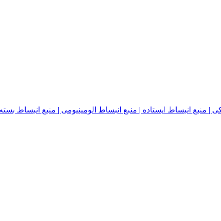
نبع انبساط ایستاده | منبع انبساط الومینیومی | منبع انبساط بسته | منبع ا