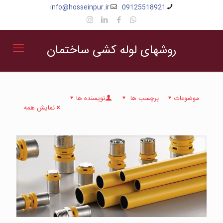
info@hosseinpur.ir
09125518921
روشهای لوله کشی ساختمان
موضوعات
برچسب ها
نویسنده ها
نمایش همه