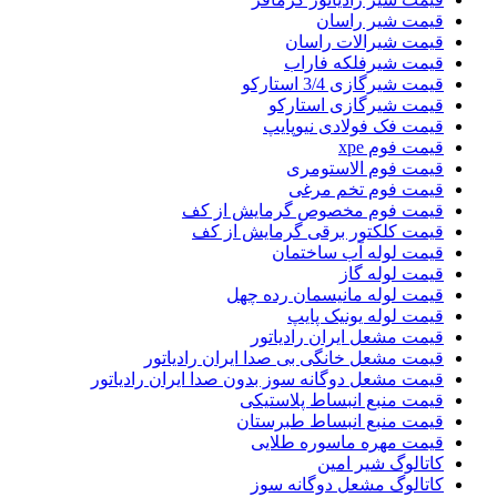
قیمت شیر راسان
قیمت شیرالات راسان
قیمت شیرفلکه فاراب
قیمت شیرگازی 3/4 استارکو
قیمت شیرگازی استارکو
قیمت فک فولادی نیوپایپ
قیمت فوم xpe
قیمت فوم الاستومری
قیمت فوم تخم مرغی
قیمت فوم مخصوص گرمایش از کف
قیمت کلکتور برقی گرمایش از کف
قیمت لوله آب ساختمان
قیمت لوله گاز
قیمت لوله مانیسمان رده چهل
قیمت لوله یونیک پایپ
قیمت مشعل ایران رادیاتور
قیمت مشعل خانگی بی صدا ایران رادیاتور
قیمت مشعل دوگانه سوز بدون صدا ایران رادیاتور
قیمت منبع انبساط پلاستیکی
قیمت منبع انبساط طبرستان
قیمت مهره ماسوره طلایی
کاتالوگ شیر امین
کاتالوگ مشعل دوگانه سوز