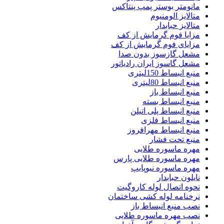
مانومتر بوستر پمپ پنتاکس
متالایز الومنیوم
متالایز حبابدار
مزایا فوم گرمایش از کف
مزایای فوم گرمایش از کف
مشعل گازسوز بدون صدا
مشعل گاسوز ایران رادیاتور
منبع انبساط 150لیتری
منبع انبساط 80لیتری
منبع انبساط باز
منبع انبساط بسته
منبع انبساط پلی اتیلن
منبع انبساط فلزی
منبع انبساط مهرافروز
منبع تحت فشار
مهره ماسوره طلایی
مهره ماسوره طلایی پارس
مهره ماسوره نیوپایپ
نایلون حبابدار
نحوه اتصال لوله کاروگیت
نرخنامه لوله کشی ساختمان
نصب منبع انبساط باز
نصب مهره ماسوره طلایی