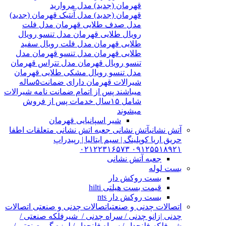
قهرمان (جدید) مدل مروارید
قهرمان (جدید) مدل آنتیک قهرمان (جدید)
مدل صدف طلایی قهرمان مدل فلت
رویال طلایی قهرمان مدل تنسو رویال
طلایی قهرمان مدل فلت رویال سفید
طلایی قهرمان مدل تنسو قهرمان مدل
تنسو رویال قهرمان مدل تتراس قهرمان
مدل تنسو رویال مشکی طلایی قهرمان
شیرالات قهرمان دارای ضمانت۵ساله
میباشند پس از اتمام ضمانت نامه شیرالات
شامل ۱۵سال خدمات پس از فروش
میشوند
شیر اسپانیایی قهرمان
آتش نشانی
آتش نشانی جعبه اتش نشانی متعلقات اطفا
حریق اریا کوپلینگ | سیم ایتالیا | رپیدراپ
۰۹۱۲۵۵۱۸۹۲۱ ۰۲۱۲۲۳۱۶۵۷۳
جعبه آتش نشانی
بست لوله
بست روکش دار
قیمت بست هیلتی hilti
بست روکش دار nts
اتصالات چدنی و صنعتی
اتصالات چدنی و صنعتی اتصالات
چدنی |زانو چدنی / سراه چدنی / شیرفلکه صنعتی /
شیرفلکه فلنچدار / سراه فلنچدار / لرزه گیر صنعتی /