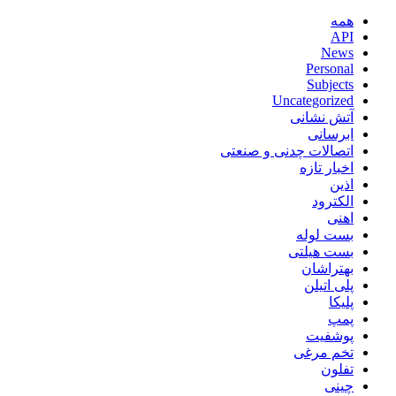
همه
API
News
Personal
Subjects
Uncategorized
آتش نشانی
ابرسانی
اتصالات چدنی و صنعتی
اخبار تازه
اذین
الکترود
اهنی
بست لوله
بست هیلتی
بهتراشان
پلی اتیلن
پلیکا
پمپ
پوشفیت
تخم مرغی
تفلون
چینی