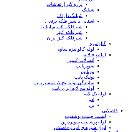
لرزه گیر ارتعاشات
شیلنگ
شیلنگ داراکار
اشنایی با شیر فلکه برنجی
شیرفلکه”۲سیم ایتالیا
شیرفلکه کیتز
شیرفلکه کیز ایران
گالوانیزه
لوله گالوانیزه ساوه
لوله پنج لایه
اتصالات کلمپی
سوپرپایپ
نیوپایپ
یونیک پایپ
نمایندگی لوله پنج لایه مسترپایپ
لوله پنج لایه ایزی پایپ
لوله تک لایه
اذین
یزد
فاضلابی
لیست قیمت پوشفیت
لوله پوشفیت سوپردرین
انواع شیرهای اب و فاضلاب