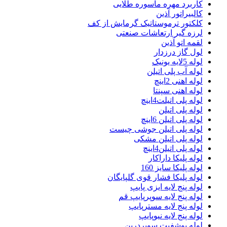
کاربرد مهره ماسوره طلایی
کالبیراتور آذین
کلکتور ترموستاتیک گرمایش از کف
لرزه گیر ارتعاشات صنعتی
لقمه اتو آذین
لول گاز درزدار
لوله 5لایه یونیک
لوله آب پلی اتیلن
لوله اهنی 2اینچ
لوله اهنی سپنتا
لوله پلی اتیلت4اینچ
لوله پلی اتیلن
لوله پلی اتیلن 6اینچ
لوله پلی اتیلن جوشی چیست
لوله پلی اتیلن مشکی
لوله پلی اتیلن4اینچ
لوله پلیکا داراکار
لوله پلیکا سایز 160
لوله پلیکا فشار قوی گلپایگان
لوله پنج لایه ایزی پایپ
لوله پنج لایه سوپرپایپ قم
لوله پنج لایه مسترپایپ
لوله پنج لایه نیوپایپ
لوله پوشفیت سوپردرین