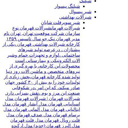
شیلنگ
شیلنگ پیسوار
شیر پیسوال
شیرآلات بهداشتی
شیر سوپرفلت شایان
شیرآلات قهرمان
شیرآلات قهرمان نوع
سازمان شرکت موقعیت تهران, تهران نام
مدیر قهرمان نیک جو سال تاسیس ۱۳۵۹
کارخانه شیرالات بهداشتی قهرمان ،یکی از
پیشتازان ، درعرصه تولید شیرهای
ساختمانی ،لوازم و تجهیزات حمام وشیر
الات الکترونیکی و بیمارستانی است
محصولات این کارخانه، با بهره گیری از
نیروهای متخصص و ماشین الات روز دنیا
تولید شده کارخانه قهرمان،بخش زیادی از
تولیدات خود را به بیش از ۳۰ کشور جهان
صادر میکند، که این امر ،در شکوفایی
صنعت این مرز و بوم ،نقش بسزایی دارد.
شیرآلات قهرمان | شیرآلات قهرمان مدل
اسپانیایی قهرمان مدل آبشار قهرمان مدل
ایتالیایی قهرمان مدل آلمانی قهرمان مدل
برسام قهرمان مدل صدف قهرمان مدل
فلت رویال قهرمان مدل فلت قهرمان
مدل البرز قهرمان (جدید) مدل ارکیده