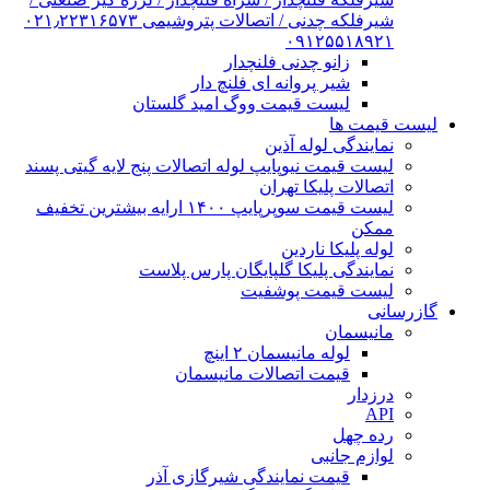
شیرفلکه چدنی / اتصالات پتروشیمی ۰۲۱٫۲۲۳۱۶۵۷۳
۰۹۱۲۵۵۱۸۹۲۱
زانو چدنی فلنچدار
شیر پروانه ای فلنچ دار
لیست قیمت ووگ امید گلستان
لیست قیمت ها
نمایندگی لوله آذین
لیست قیمت نیوپایپ لوله اتصالات پنج لایه گیتی پسند
اتصالات پلیکا تهران
لیست قیمت سوپرپایپ ۱۴۰۰ ارایه بیشترین تخفیف
ممکن
لوله پلیکا ناردین
نمایندگی پلیکا گلپایگان پارس پلاست
لیست قیمت پوشفیت
گازرسانی
مانیسمان
لوله مانیسمان ۲ اینچ
قیمت اتصالات مانیسمان
درزدار
API
رده چهل
لوازم جانبی
قیمت نمایندگی شیرگازی آذر