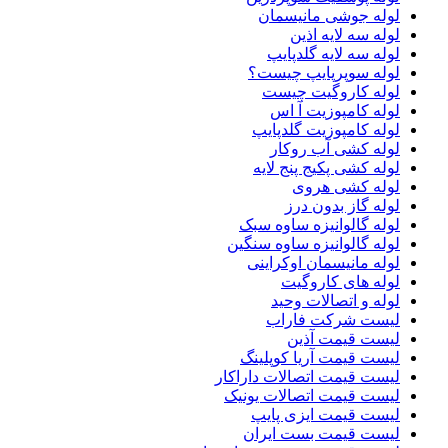
لوله جوشی مانیسمان
لوله سه لایه اذین
لوله سه لایه گلدپایپ
لوله سوپرپایپ چیست؟
لوله کاروگیت چیست
لوله کامپوزیت آ اس
لوله کامپوزیت گلدپایپ
لوله کشی آب روکار
لوله کشی پکیج پنج لایه
لوله کشی هروی
لوله گاز بدون درز
لوله گالوانیزه ساوه سبک
لوله گالوانیزه ساوه سنگین
لوله مانیسمان اوکراینی
لوله های کاروگیت
لوله و اتصالات وحید
لیست شرکت فاراب
لیست قیمت آذین
لیست قیمت آریا کوپلینگ
لیست قیمت اتصالات داراکار
لیست قیمت اتصالات یونیک
لیست قیمت ایزی پایپ
لیست قیمت بست ایران