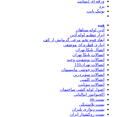
ورقه ای 2سانت
یزد
یونیک پایپ
همه
آذین لوله سپاهان
ابزار تنظیم لوله آذین
ابعاد فوم تخم مرغی گرمایش از کف
ابیاری قطره ای موضعی
اتصال پلیکا تهران
اتصالات پلیکا تهران
اتصالات پوشفیت وحید
اتصالات تهران110
اتصالات جوشی مانیسمان
اتصالات سوپردرین
اتصالات کلمپی
اتصالات نیوپایپ
اصول لوله کشی ساختمان
اکچیوایتور ایتالیایی
بست nts
بست پلاستیکی
بست دیواری پلیران
بست روکشدار ایران