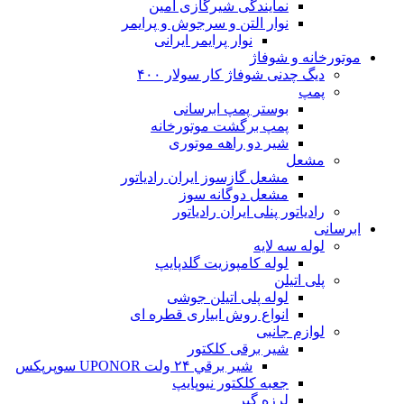
نمایندگی شیرگازی امین
نوار التن و سرجوش و پرایمر
نوار پرایمر ایرانی
موتورخانه و شوفاژ
دیگ چدنی شوفاژ کار سولار ۴۰۰
پمپ
بوستر پمپ ابرسانی
پمپ برگشت موتورخانه
شیر دو راهه موتوری
مشعل
مشعل گازسوز ایران رادیاتور
مشعل دوگانه سوز
رادیاتور پنلی ایران رادیاتور
ابرسانی
لوله سه لایه
لوله کامپوزیت گلدپایپ
پلی اتیلن
لوله پلی اتیلن جوشی
انواع روش ابیاری قطره ای
لوازم جانبی
شیر برقی کلکتور
شير برقي ۲۴ ولت UPONOR سوپرپکس
جعبه کلکتور نیوپایپ
لرزه گیر