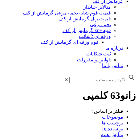
گرمایش از کف
متالایز حبابدار
قیمت فوم شانه تخمه مرغی گرمایش از کف
قیمت ریل گرمایش از کف
تخم مرغی
فوم xpe گرمایش از کف
ورقه ای 2سانت
فوم ورقه ای گرمایش از کف
درباره ما
ثبت شکایات
قوانین و مقررات
تماس با ما
✕
زانو63 کلمپی
فیلتر بر اساس :
موضوعات
برچسب ها
نویسنده ها
نمایش همه