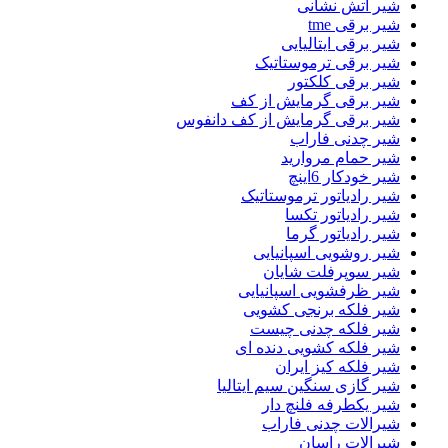
شیر اتش نشانی
شیر برقی tme
شیر برقی ایتالیایی
شیر برقی ترموستاتیک
شیر برقی کلکتور
شیر برقی گرمایش از کف
شیر برقی گرمایش از کف دانفوس
شیر چدنی فاراب
شیر حمام مروارید
شیر خودکار 6اینچ
شیر رادیاتور ترموستاتیک
شیر رادیاتور تکسا
شیر رادیاتور گرما
شیر روشویی اسپانیایی
شیر سوپرفلت شایان
شیر ظرفشویی اسپانیایی
شیر فلکه برنجی کشویی
شیر فلکه چدنی چیست
شیر فلکه کشویی دنده ای
شیر فلکه کیز ایران
شیر گازی سنگین سیم ایتالیا
شیر یکطرفه فلنچ دار
شیرالات چدنی فاراب
شیرالات راسان