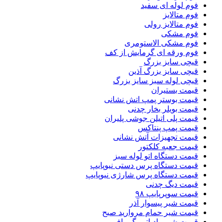
فوم لوله ای سفید
فوم متالایز
فوم متالایز رولی
فوم مشکی
فوم مشکی الاستومری
فوم ورقه ای گرمایش از کف
قیچی سایز بزرگ
قیچی سایز بزرگ آذین
قیچی لوله سبز سایز بزرگ
قیمت بستیران
قیمت بوستر پمپ اتش نشانی
قیمت بویلر بخار چدنی
قیمت پلی اتیلن جوشی پلیران
قیمت پمپ پنتاکس
قیمت تجهیزات آتش نشانی
قیمت جعبه کلکتور
قیمت دستگاه اتو لوله سبز
قیمت دستگاه پرس دستی نیوپایپ
قیمت دستگاه پرس شارژی نیوپایپ
قیمت دیگ چدنی
قیمت سوپرپایپ ۹۸
قیمت شیر پیسوار آذر
قیمت شیر حمام مروارید صبح
قیمت شیر رادیاتور گرمافر