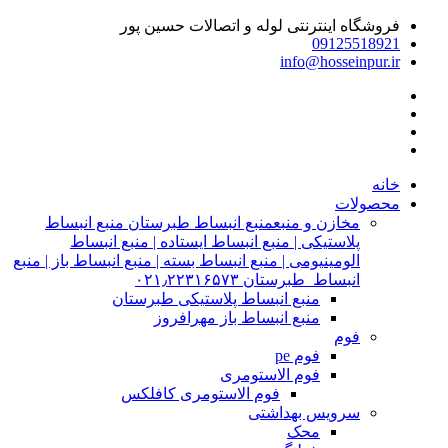
فروشگاه اینترنتی لوله و اتصالات حسین پور
09125518921
info@hosseinpur.ir
خانه
محصولات
مخازن و منبع
منبع انبساط طبرستان منبع انبساط
پلاستیکی | منبع انبساط ایستاده | منبع انبساط
الومینیومی | منبع انبساط بسته | منبع انبساط باز | منبع
انبساط طبرستان ۰۲۱٫۲۲۳۱۶۵۷۳
منبع انبساط پلاستیکی طبرستان
منبع انبساط باز مهرافروز
فوم
فوم pe
فوم الاستومری
فوم الاستومری کافلکس
سرویس بهداشتی
محک