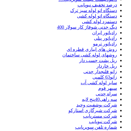
درصد تخفیف نیوپایپ
دستگاه اتو لوله سبز ترک
دستگاه اتو لوله کشی
دستمزد لوله کشی
دیگ چدنی شوفاژ کار سولار 400
رادیاتور ایران
رادیاتور پنلی
رادیاتور ترمو
روش های ابیاری قطره ای
روشهای لوله کشی ساختمان
ریل پشت چسب دار
ریل خاردار
زانو فلنچدار چدنی
زانو63 کلمپی
سایز لوله کشی آب
سپهر فوم
سراه چدنی
سه راهی40پنج لایه
شرکت پوشفیت وحید
شرکت شیرگازی استارکو
شرکت مسترپایپ
شرکت نیوپایپ
شماره تلفن سوپرپایپ