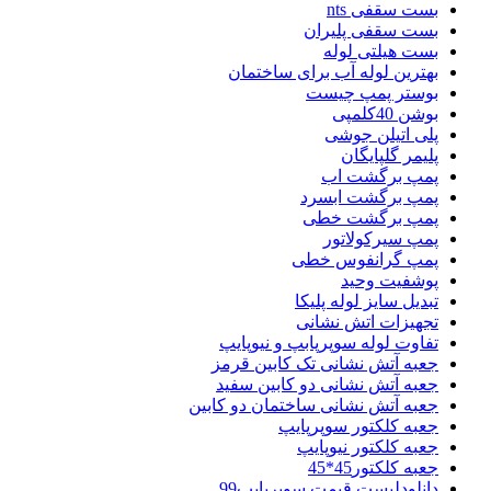
بست سقفی nts
بست سقفی پلیران
بست هیلتی لوله
بهترین لوله آب برای ساختمان
بوستر پمپ چیست
بوشن 40کلمپی
پلی اتیلن جوشی
پلیمر گلپایگان
پمپ برگشت اب
پمپ برگشت ابسرد
پمپ برگشت خطی
پمپ سیرکولاتور
پمپ گرانفوس خطی
پوشفیت وحید
تبدیل سایز لوله پلیکا
تجهیزات اتش نشانی
تفاوت لوله سوپرپابپ و نیوپایپ
جعبه آتش نشانی تک کابین قرمز
جعبه آتش نشانی دو کابین سفید
جعبه آتش نشانی ساختمان دو کابین
جعبه کلکتور سوپرپایپ
جعبه کلکتور نیوپایپ
جعبه کلکتور45*45
دانلودلیست قیمت سوپرپایپ99