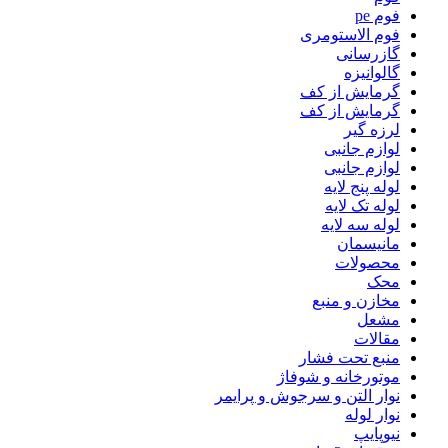
فوم pe
فوم الاستومری
گازرسانی
گالوانیزه
گرمایش از کف
گرمایش از کف
لرزه گیر
لوازم جانبی
لوازم جانبی
لوله پنج لایه
لوله تک لایه
لوله سه لایه
مانیسمان
محصولات
محک
مخازن و منبع
مشعل
مقالات
منبع تحت فشار
موتورخانه و شوفاژ
نوار التن و سرجوش و پرایمر
نوار لوله
نیوپایپ