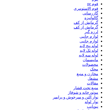
فوم pe
فوم الاستومری
گازرسانی
گالوانیزه
گرمایش از کف
گرمایش از کف
لرزه گیر
لوازم جانبی
لوازم جانبی
لوله پنج لایه
لوله تک لایه
لوله سه لایه
مانیسمان
محصولات
محک
مخازن و منبع
مشعل
مقالات
منبع تحت فشار
موتورخانه و شوفاژ
نوار التن و سرجوش و پرایمر
نوار لوله
نیوپایپ