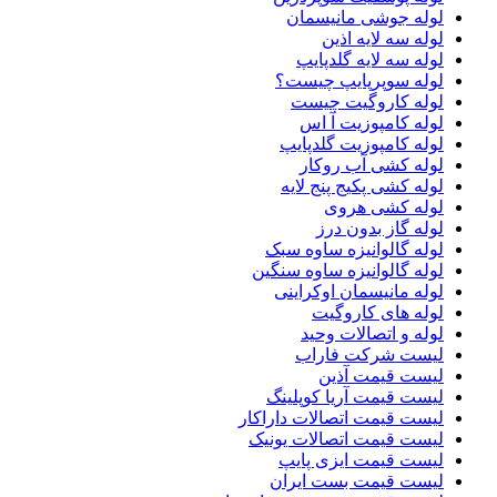
لوله جوشی مانیسمان
لوله سه لایه اذین
لوله سه لایه گلدپایپ
لوله سوپرپایپ چیست؟
لوله کاروگیت چیست
لوله کامپوزیت آ اس
لوله کامپوزیت گلدپایپ
لوله کشی آب روکار
لوله کشی پکیج پنج لایه
لوله کشی هروی
لوله گاز بدون درز
لوله گالوانیزه ساوه سبک
لوله گالوانیزه ساوه سنگین
لوله مانیسمان اوکراینی
لوله های کاروگیت
لوله و اتصالات وحید
لیست شرکت فاراب
لیست قیمت آذین
لیست قیمت آریا کوپلینگ
لیست قیمت اتصالات داراکار
لیست قیمت اتصالات یونیک
لیست قیمت ایزی پایپ
لیست قیمت بست ایران