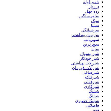
خمیر لوله
درزدار
رده چهل
ساوه سنگین
سبک
سپنتا
سرشیلنگی
سرویس بهداشتی
سوپرپایپ
سوپردرین
سیاه
شیر پیسوال
شیر خودکار
شیرآلات بهداشتی
شیرآلات قهرمان
شیرصافی
شیرفلکه
شیرقفلی
شیرگازی
شیلنگ
شیلنگ
شیلنگ حصیری
فاضلابی
فوم