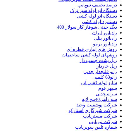
درصد تخفیف نیوپایپ
دستگاه اتو لوله سبز ترک
دستگاه اتو لوله کشی
دستمزد لوله کشی
دیگ چدنی شوفاژ کار سولار 400
رادیاتور ایران
رادیاتور پنلی
رادیاتور ترمو
روش های ابیاری قطره ای
روشهای لوله کشی ساختمان
ریل پشت چسب دار
ریل خاردار
زانو فلنچدار چدنی
زانو63 کلمپی
سایز لوله کشی آب
سپهر فوم
سراه چدنی
سه راهی40پنج لایه
شرکت پوشفیت وحید
شرکت شیرگازی استارکو
شرکت مسترپایپ
شرکت نیوپایپ
شماره تلفن سوپرپایپ