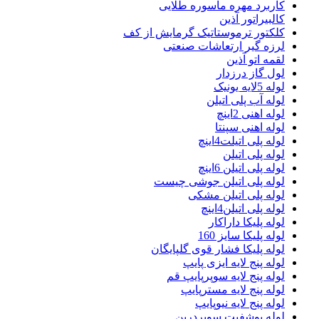
کاربرد مهره ماسوره طلایی
کالبیراتور آذین
کلکتور ترموستاتیک گرمایش از کف
لرزه گیر ارتعاشات صنعتی
لقمه اتو آذین
لول گاز درزدار
لوله 5لایه یونیک
لوله آب پلی اتیلن
لوله اهنی 2اینچ
لوله اهنی سپنتا
لوله پلی اتیلت4اینچ
لوله پلی اتیلن
لوله پلی اتیلن 6اینچ
لوله پلی اتیلن جوشی چیست
لوله پلی اتیلن مشکی
لوله پلی اتیلن4اینچ
لوله پلیکا داراکار
لوله پلیکا سایز 160
لوله پلیکا فشار قوی گلپایگان
لوله پنج لایه ایزی پایپ
لوله پنج لایه سوپرپایپ قم
لوله پنج لایه مسترپایپ
لوله پنج لایه نیوپایپ
لوله پوشفیت سوپردرین