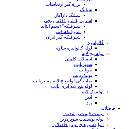
لرزه گیر ارتعاشات
شیلنگ
شیلنگ داراکار
اشنایی با شیر فلکه برنجی
شیرفلکه”۲سیم ایتالیا
شیرفلکه کیتز
شیرفلکه کیز ایران
گالوانیزه
لوله گالوانیزه ساوه
لوله پنج لایه
اتصالات کلمپی
سوپرپایپ
نیوپایپ
یونیک پایپ
نمایندگی لوله پنج لایه مسترپایپ
لوله پنج لایه ایزی پایپ
لوله تک لایه
اذین
یزد
فاضلابی
لیست قیمت پوشفیت
لوله پوشفیت سوپردرین
انواع شیرهای اب و فاضلاب