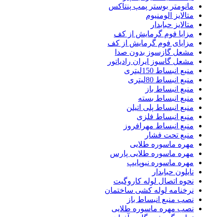
مانومتر بوستر پمپ پنتاکس
متالایز الومنیوم
متالایز حبابدار
مزایا فوم گرمایش از کف
مزایای فوم گرمایش از کف
مشعل گازسوز بدون صدا
مشعل گاسوز ایران رادیاتور
منبع انبساط 150لیتری
منبع انبساط 80لیتری
منبع انبساط باز
منبع انبساط بسته
منبع انبساط پلی اتیلن
منبع انبساط فلزی
منبع انبساط مهرافروز
منبع تحت فشار
مهره ماسوره طلایی
مهره ماسوره طلایی پارس
مهره ماسوره نیوپایپ
نایلون حبابدار
نحوه اتصال لوله کاروگیت
نرخنامه لوله کشی ساختمان
نصب منبع انبساط باز
نصب مهره ماسوره طلایی