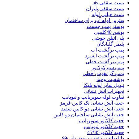
بست سقفی nts
بست سقفی پلیران
بست هیلتی لوله
بهترین لوله آب برای ساختمان
بوستر پمپ چیست
بوشن 40کلمپی
پلی اتیلن جوشی
پلیمر گلپایگان
پمپ برگشت اب
پمپ برگشت ابسرد
پمپ برگشت خطی
پمپ سیرکولاتور
پمپ گرانفوس خطی
پوشفیت وحید
تبدیل سایز لوله پلیکا
تجهیزات اتش نشانی
تفاوت لوله سوپرپابپ و نیوپایپ
جعبه آتش نشانی تک کابین قرمز
جعبه آتش نشانی دو کابین سفید
جعبه آتش نشانی ساختمان دو کابین
جعبه کلکتور سوپرپایپ
جعبه کلکتور نیوپایپ
جعبه کلکتور45*45
دانلودلیست قیمت سوپرپایپ99