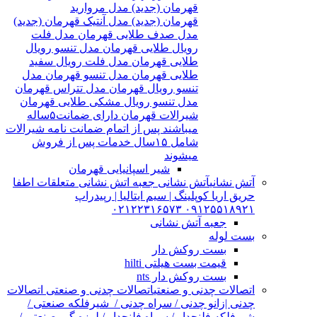
قهرمان (جدید) مدل مروارید
قهرمان (جدید) مدل آنتیک قهرمان (جدید)
مدل صدف طلایی قهرمان مدل فلت
رویال طلایی قهرمان مدل تنسو رویال
طلایی قهرمان مدل فلت رویال سفید
طلایی قهرمان مدل تنسو قهرمان مدل
تنسو رویال قهرمان مدل تتراس قهرمان
مدل تنسو رویال مشکی طلایی قهرمان
شیرالات قهرمان دارای ضمانت۵ساله
میباشند پس از اتمام ضمانت نامه شیرالات
شامل ۱۵سال خدمات پس از فروش
میشوند
شیر اسپانیایی قهرمان
آتش نشانی
آتش نشانی جعبه اتش نشانی متعلقات اطفا
حریق اریا کوپلینگ | سیم ایتالیا | رپیدراپ
۰۹۱۲۵۵۱۸۹۲۱ ۰۲۱۲۲۳۱۶۵۷۳
جعبه آتش نشانی
بست لوله
بست روکش دار
قیمت بست هیلتی hilti
بست روکش دار nts
اتصالات چدنی و صنعتی
اتصالات چدنی و صنعتی اتصالات
چدنی |زانو چدنی / سراه چدنی / شیرفلکه صنعتی /
شیرفلکه فلنچدار / سراه فلنچدار / لرزه گیر صنعتی /