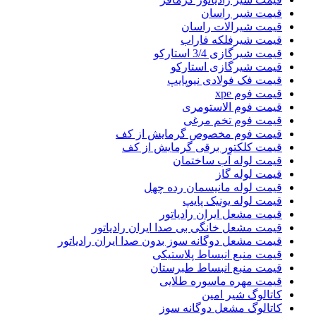
قیمت شیر راسان
قیمت شیرالات راسان
قیمت شیرفلکه فاراب
قیمت شیرگازی 3/4 استارکو
قیمت شیرگازی استارکو
قیمت فک فولادی نیوپایپ
قیمت فوم xpe
قیمت فوم الاستومری
قیمت فوم تخم مرغی
قیمت فوم مخصوص گرمایش از کف
قیمت کلکتور برقی گرمایش از کف
قیمت لوله آب ساختمان
قیمت لوله گاز
قیمت لوله مانیسمان رده چهل
قیمت لوله یونیک پایپ
قیمت مشعل ایران رادیاتور
قیمت مشعل خانگی بی صدا ایران رادیاتور
قیمت مشعل دوگانه سوز بدون صدا ایران رادیاتور
قیمت منبع انبساط پلاستیکی
قیمت منبع انبساط طبرستان
قیمت مهره ماسوره طلایی
کاتالوگ شیر امین
کاتالوگ مشعل دوگانه سوز