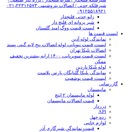
شیرفلکه چدنی / اتصالات پتروشیمی ۰۲۱٫۲۲۳۱۶۵۷۳
۰۹۱۲۵۵۱۸۹۲۱
زانو چدنی فلنچدار
شیر پروانه ای فلنچ دار
لیست قیمت ووگ امید گلستان
لیست قیمت ها
نمایندگی لوله آذین
لیست قیمت نیوپایپ لوله اتصالات پنج لایه گیتی پسند
اتصالات پلیکا تهران
لیست قیمت سوپرپایپ ۱۴۰۰ ارایه بیشترین تخفیف
ممکن
لوله پلیکا ناردین
نمایندگی پلیکا گلپایگان پارس پلاست
لیست قیمت پوشفیت
گازرسانی
مانیسمان
لوله مانیسمان ۲ اینچ
قیمت اتصالات مانیسمان
درزدار
API
رده چهل
لوازم جانبی
قیمت نمایندگی شیرگازی آذر