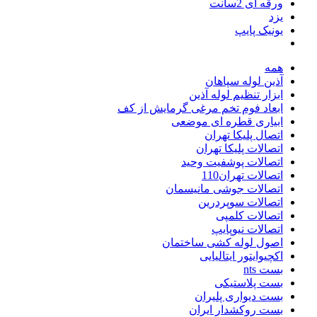
ورقه ای 2سانت
یزد
یونیک پایپ
همه
آذین لوله سپاهان
ابزار تنظیم لوله آذین
ابعاد فوم تخم مرغی گرمایش از کف
ابیاری قطره ای موضعی
اتصال پلیکا تهران
اتصالات پلیکا تهران
اتصالات پوشفیت وحید
اتصالات تهران110
اتصالات جوشی مانیسمان
اتصالات سوپردرین
اتصالات کلمپی
اتصالات نیوپایپ
اصول لوله کشی ساختمان
اکچیوایتور ایتالیایی
بست nts
بست پلاستیکی
بست دیواری پلیران
بست روکشدار ایران