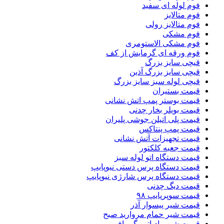
فوم لوله ای سفید
فوم متالایز
فوم متالایز رولی
فوم مشکی
فوم مشکی الاستومری
فوم ورقه ای گرمایش از کف
قیچی سایز بزرگ
قیچی سایز بزرگ آذین
قیچی لوله سبز سایز بزرگ
قیمت بستیران
قیمت بوستر پمپ اتش نشانی
قیمت بویلر بخار چدنی
قیمت پلی اتیلن جوشی پلیران
قیمت پمپ پنتاکس
قیمت تجهیزات آتش نشانی
قیمت جعبه کلکتور
قیمت دستگاه اتو لوله سبز
قیمت دستگاه پرس دستی نیوپایپ
قیمت دستگاه پرس شارژی نیوپایپ
قیمت دیگ چدنی
قیمت سوپرپایپ ۹۸
قیمت شیر پیسوار آذر
قیمت شیر حمام مروارید صبح
قیمت شیر رادیاتور گرمافر