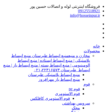
فروشگاه اینترنتی لوله و اتصالات حسین پور
09125518921
info@hosseinpur.ir
خانه
محصولات
مخازن و منبع
منبع انبساط طبرستان منبع انبساط
پلاستیکی | منبع انبساط ایستاده | منبع انبساط
الومینیومی | منبع انبساط بسته | منبع انبساط باز | منبع
انبساط طبرستان ۰۲۱٫۲۲۳۱۶۵۷۳
منبع انبساط پلاستیکی طبرستان
منبع انبساط باز مهرافروز
فوم
فوم pe
فوم الاستومری
فوم الاستومری کافلکس
سرویس بهداشتی
محک