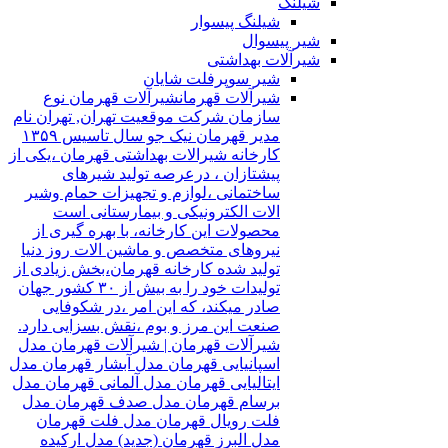
شیلنگ
شیلنگ پیسوار
شیر پیسوال
شیرآلات بهداشتی
شیر سوپرفلت شایان
شیرآلات قهرمان
شیرآلات قهرمان نوع
سازمان شرکت موقعیت تهران, تهران نام
مدیر قهرمان نیک جو سال تاسیس ۱۳۵۹
کارخانه شیرالات بهداشتی قهرمان ،یکی از
پیشتازان ، درعرصه تولید شیرهای
ساختمانی ،لوازم و تجهیزات حمام وشیر
الات الکترونیکی و بیمارستانی است
محصولات این کارخانه، با بهره گیری از
نیروهای متخصص و ماشین الات روز دنیا
تولید شده کارخانه قهرمان،بخش زیادی از
تولیدات خود را به بیش از ۳۰ کشور جهان
صادر میکند، که این امر ،در شکوفایی
صنعت این مرز و بوم ،نقش بسزایی دارد.
شیرآلات قهرمان | شیرآلات قهرمان مدل
اسپانیایی قهرمان مدل آبشار قهرمان مدل
ایتالیایی قهرمان مدل آلمانی قهرمان مدل
برسام قهرمان مدل صدف قهرمان مدل
فلت رویال قهرمان مدل فلت قهرمان
مدل البرز قهرمان (جدید) مدل ارکیده