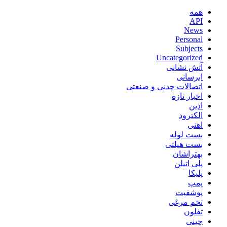
همه
API
News
Personal
Subjects
Uncategorized
آتش نشانی
ابرسانی
اتصالات چدنی و صنعتی
اخبار تازه
اذین
الکترود
اهنی
بست لوله
بست هیلتی
بهتراشان
پلی اتیلن
پلیکا
پمپ
پوشفیت
تخم مرغی
تفلون
چینی