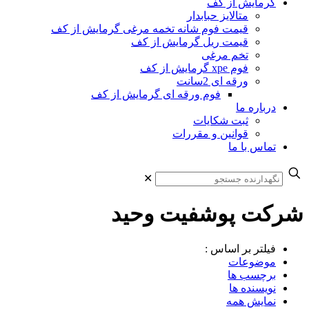
گرمایش از کف
متالایز حبابدار
قیمت فوم شانه تخمه مرغی گرمایش از کف
قیمت ریل گرمایش از کف
تخم مرغی
فوم xpe گرمایش از کف
ورقه ای 2سانت
فوم ورقه ای گرمایش از کف
درباره ما
ثبت شکایات
قوانین و مقررات
تماس با ما
✕
شرکت پوشفیت وحید
فیلتر بر اساس :
موضوعات
برچسب ها
نویسنده ها
نمایش همه