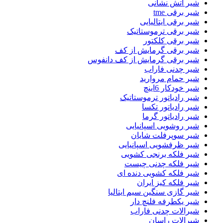
شیر اتش نشانی
شیر برقی tme
شیر برقی ایتالیایی
شیر برقی ترموستاتیک
شیر برقی کلکتور
شیر برقی گرمایش از کف
شیر برقی گرمایش از کف دانفوس
شیر چدنی فاراب
شیر حمام مروارید
شیر خودکار 6اینچ
شیر رادیاتور ترموستاتیک
شیر رادیاتور تکسا
شیر رادیاتور گرما
شیر روشویی اسپانیایی
شیر سوپرفلت شایان
شیر ظرفشویی اسپانیایی
شیر فلکه برنجی کشویی
شیر فلکه چدنی چیست
شیر فلکه کشویی دنده ای
شیر فلکه کیز ایران
شیر گازی سنگین سیم ایتالیا
شیر یکطرفه فلنچ دار
شیرالات چدنی فاراب
شیرالات راسان