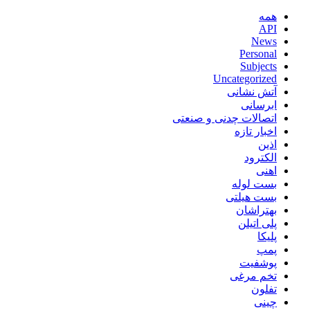
همه
API
News
Personal
Subjects
Uncategorized
آتش نشانی
ابرسانی
اتصالات چدنی و صنعتی
اخبار تازه
اذین
الکترود
اهنی
بست لوله
بست هیلتی
بهتراشان
پلی اتیلن
پلیکا
پمپ
پوشفیت
تخم مرغی
تفلون
چینی