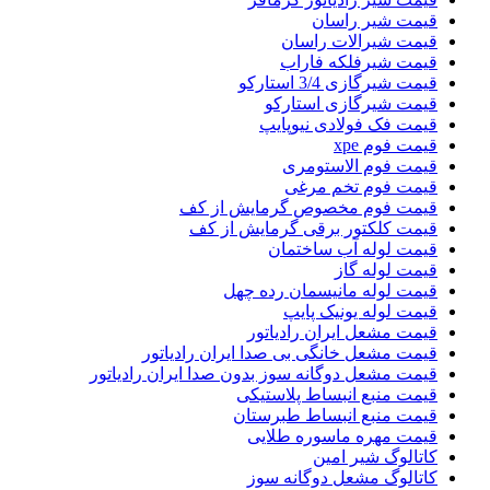
قیمت شیر راسان
قیمت شیرالات راسان
قیمت شیرفلکه فاراب
قیمت شیرگازی 3/4 استارکو
قیمت شیرگازی استارکو
قیمت فک فولادی نیوپایپ
قیمت فوم xpe
قیمت فوم الاستومری
قیمت فوم تخم مرغی
قیمت فوم مخصوص گرمایش از کف
قیمت کلکتور برقی گرمایش از کف
قیمت لوله آب ساختمان
قیمت لوله گاز
قیمت لوله مانیسمان رده چهل
قیمت لوله یونیک پایپ
قیمت مشعل ایران رادیاتور
قیمت مشعل خانگی بی صدا ایران رادیاتور
قیمت مشعل دوگانه سوز بدون صدا ایران رادیاتور
قیمت منبع انبساط پلاستیکی
قیمت منبع انبساط طبرستان
قیمت مهره ماسوره طلایی
کاتالوگ شیر امین
کاتالوگ مشعل دوگانه سوز