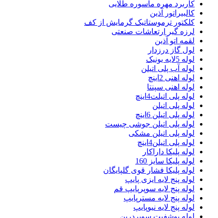
کاربرد مهره ماسوره طلایی
کالبیراتور آذین
کلکتور ترموستاتیک گرمایش از کف
لرزه گیر ارتعاشات صنعتی
لقمه اتو آذین
لول گاز درزدار
لوله 5لایه یونیک
لوله آب پلی اتیلن
لوله اهنی 2اینچ
لوله اهنی سپنتا
لوله پلی اتیلت4اینچ
لوله پلی اتیلن
لوله پلی اتیلن 6اینچ
لوله پلی اتیلن جوشی چیست
لوله پلی اتیلن مشکی
لوله پلی اتیلن4اینچ
لوله پلیکا داراکار
لوله پلیکا سایز 160
لوله پلیکا فشار قوی گلپایگان
لوله پنج لایه ایزی پایپ
لوله پنج لایه سوپرپایپ قم
لوله پنج لایه مسترپایپ
لوله پنج لایه نیوپایپ
لوله پوشفیت سوپردرین