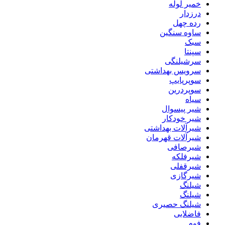
خمیر لوله
درزدار
رده چهل
ساوه سنگین
سبک
سپنتا
سرشیلنگی
سرویس بهداشتی
سوپرپایپ
سوپردرین
سیاه
شیر پیسوال
شیر خودکار
شیرآلات بهداشتی
شیرآلات قهرمان
شیرصافی
شیرفلکه
شیرقفلی
شیرگازی
شیلنگ
شیلنگ
شیلنگ حصیری
فاضلابی
فوم