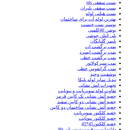
بست سقفی nts
بست سقفی پلیران
بست هیلتی لوله
بهترین لوله آب برای ساختمان
بوستر پمپ چیست
بوشن 40کلمپی
پلی اتیلن جوشی
پلیمر گلپایگان
پمپ برگشت اب
پمپ برگشت ابسرد
پمپ برگشت خطی
پمپ سیرکولاتور
پمپ گرانفوس خطی
پوشفیت وحید
تبدیل سایز لوله پلیکا
تجهیزات اتش نشانی
تفاوت لوله سوپرپابپ و نیوپایپ
جعبه آتش نشانی تک کابین قرمز
جعبه آتش نشانی دو کابین سفید
جعبه آتش نشانی ساختمان دو کابین
جعبه کلکتور سوپرپایپ
جعبه کلکتور نیوپایپ
جعبه کلکتور45*45
دانلودلیست قیمت سوپرپایپ99