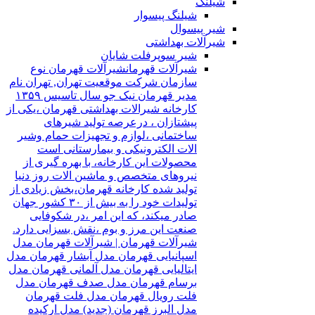
شیلنگ
شیلنگ پیسوار
شیر پیسوال
شیرآلات بهداشتی
شیر سوپرفلت شایان
شیرآلات قهرمان
شیرآلات قهرمان نوع
سازمان شرکت موقعیت تهران, تهران نام
مدیر قهرمان نیک جو سال تاسیس ۱۳۵۹
کارخانه شیرالات بهداشتی قهرمان ،یکی از
پیشتازان ، درعرصه تولید شیرهای
ساختمانی ،لوازم و تجهیزات حمام وشیر
الات الکترونیکی و بیمارستانی است
محصولات این کارخانه، با بهره گیری از
نیروهای متخصص و ماشین الات روز دنیا
تولید شده کارخانه قهرمان،بخش زیادی از
تولیدات خود را به بیش از ۳۰ کشور جهان
صادر میکند، که این امر ،در شکوفایی
صنعت این مرز و بوم ،نقش بسزایی دارد.
شیرآلات قهرمان | شیرآلات قهرمان مدل
اسپانیایی قهرمان مدل آبشار قهرمان مدل
ایتالیایی قهرمان مدل آلمانی قهرمان مدل
برسام قهرمان مدل صدف قهرمان مدل
فلت رویال قهرمان مدل فلت قهرمان
مدل البرز قهرمان (جدید) مدل ارکیده