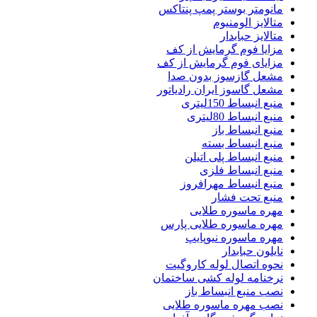
مانومتر بوستر پمپ پنتاکس
متالایز الومنیوم
متالایز حبابدار
مزایا فوم گرمایش از کف
مزایای فوم گرمایش از کف
مشعل گازسوز بدون صدا
مشعل گاسوز ایران رادیاتور
منبع انبساط 150لیتری
منبع انبساط 80لیتری
منبع انبساط باز
منبع انبساط بسته
منبع انبساط پلی اتیلن
منبع انبساط فلزی
منبع انبساط مهرافروز
منبع تحت فشار
مهره ماسوره طلایی
مهره ماسوره طلایی پارس
مهره ماسوره نیوپایپ
نایلون حبابدار
نحوه اتصال لوله کاروگیت
نرخنامه لوله کشی ساختمان
نصب منبع انبساط باز
نصب مهره ماسوره طلایی