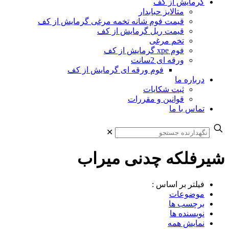
گرمایش از کف
متالایز حبابدار
قیمت فوم شانه تخمه مرغی گرمایش از کف
قیمت ریل گرمایش از کف
تخم مرغی
فوم xpe گرمایش از کف
ورقه ای 2سانت
فوم ورقه ای گرمایش از کف
درباره ما
ثبت شکایات
قوانین و مقررات
تماس با ما
✕
شیرفلکه چدنی میراب
فیلتر بر اساس :
موضوعات
برچسب ها
نویسنده ها
نمایش همه