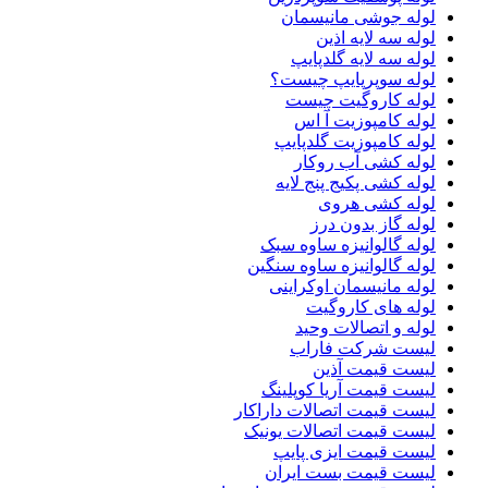
لوله جوشی مانیسمان
لوله سه لایه اذین
لوله سه لایه گلدپایپ
لوله سوپرپایپ چیست؟
لوله کاروگیت چیست
لوله کامپوزیت آ اس
لوله کامپوزیت گلدپایپ
لوله کشی آب روکار
لوله کشی پکیج پنج لایه
لوله کشی هروی
لوله گاز بدون درز
لوله گالوانیزه ساوه سبک
لوله گالوانیزه ساوه سنگین
لوله مانیسمان اوکراینی
لوله های کاروگیت
لوله و اتصالات وحید
لیست شرکت فاراب
لیست قیمت آذین
لیست قیمت آریا کوپلینگ
لیست قیمت اتصالات داراکار
لیست قیمت اتصالات یونیک
لیست قیمت ایزی پایپ
لیست قیمت بست ایران