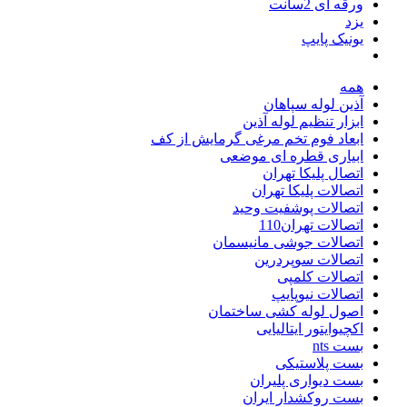
ورقه ای 2سانت
یزد
یونیک پایپ
همه
آذین لوله سپاهان
ابزار تنظیم لوله آذین
ابعاد فوم تخم مرغی گرمایش از کف
ابیاری قطره ای موضعی
اتصال پلیکا تهران
اتصالات پلیکا تهران
اتصالات پوشفیت وحید
اتصالات تهران110
اتصالات جوشی مانیسمان
اتصالات سوپردرین
اتصالات کلمپی
اتصالات نیوپایپ
اصول لوله کشی ساختمان
اکچیوایتور ایتالیایی
بست nts
بست پلاستیکی
بست دیواری پلیران
بست روکشدار ایران