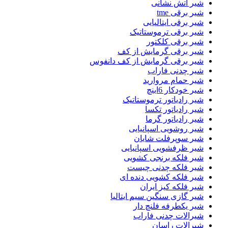
شیر اتش نشانی
شیر برقی tme
شیر برقی ایتالیایی
شیر برقی ترموستاتیک
شیر برقی کلکتور
شیر برقی گرمایش از کف
شیر برقی گرمایش از کف دانفوس
شیر چدنی فاراب
شیر حمام مروارید
شیر خودکار 6اینچ
شیر رادیاتور ترموستاتیک
شیر رادیاتور تکسا
شیر رادیاتور گرما
شیر روشویی اسپانیایی
شیر سوپرفلت شایان
شیر ظرفشویی اسپانیایی
شیر فلکه برنجی کشویی
شیر فلکه چدنی چیست
شیر فلکه کشویی دنده ای
شیر فلکه کیز ایران
شیر گازی سنگین سیم ایتالیا
شیر یکطرفه فلنچ دار
شیرالات چدنی فاراب
شیرالات راسان