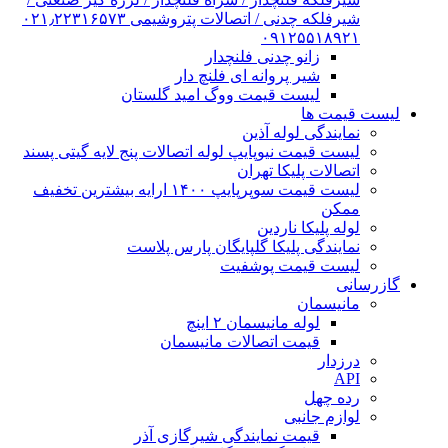
شیرفلکه چدنی / اتصالات پتروشیمی ۰۲۱٫۲۲۳۱۶۵۷۳
۰۹۱۲۵۵۱۸۹۲۱
زانو چدنی فلنچدار
شیر پروانه ای فلنچ دار
لیست قیمت ووگ امید گلستان
لیست قیمت ها
نمایندگی لوله آذین
لیست قیمت نیوپایپ لوله اتصالات پنج لایه گیتی پسند
اتصالات پلیکا تهران
لیست قیمت سوپرپایپ ۱۴۰۰ ارایه بیشترین تخفیف
ممکن
لوله پلیکا ناردین
نمایندگی پلیکا گلپایگان پارس پلاست
لیست قیمت پوشفیت
گازرسانی
مانیسمان
لوله مانیسمان ۲ اینچ
قیمت اتصالات مانیسمان
درزدار
API
رده چهل
لوازم جانبی
قیمت نمایندگی شیرگازی آذر