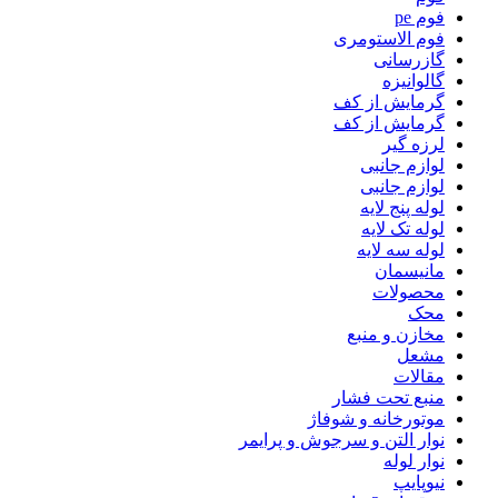
فوم pe
فوم الاستومری
گازرسانی
گالوانیزه
گرمایش از کف
گرمایش از کف
لرزه گیر
لوازم جانبی
لوازم جانبی
لوله پنج لایه
لوله تک لایه
لوله سه لایه
مانیسمان
محصولات
محک
مخازن و منبع
مشعل
مقالات
منبع تحت فشار
موتورخانه و شوفاژ
نوار التن و سرجوش و پرایمر
نوار لوله
نیوپایپ