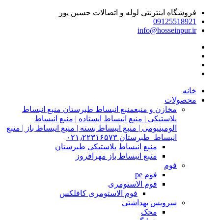
فروشگاه اینترنتی لوله و اتصالات حسین پور
09125518921
info@hosseinpur.ir
خانه
محصولات
مخازن و منبع
منبع انبساط طبرستان منبع انبساط
پلاستیکی | منبع انبساط ایستاده | منبع انبساط
الومینیومی | منبع انبساط بسته | منبع انبساط باز | منبع
انبساط طبرستان ۰۲۱٫۲۲۳۱۶۵۷۳
منبع انبساط پلاستیکی طبرستان
منبع انبساط باز مهرافروز
فوم
فوم pe
فوم الاستومری
فوم الاستومری کافلکس
سرویس بهداشتی
محک