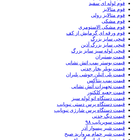
فوم لوله ای سفید
فوم متالایز
فوم متالایز رولی
فوم مشکی
فوم مشکی الاستومری
فوم ورقه ای گرمایش از کف
قیچی سایز بزرگ
قیچی سایز بزرگ آذین
قیچی لوله سبز سایز بزرگ
قیمت بستیران
قیمت بوستر پمپ اتش نشانی
قیمت بویلر بخار چدنی
قیمت پلی اتیلن جوشی پلیران
قیمت پمپ پنتاکس
قیمت تجهیزات آتش نشانی
قیمت جعبه کلکتور
قیمت دستگاه اتو لوله سبز
قیمت دستگاه پرس دستی نیوپایپ
قیمت دستگاه پرس شارژی نیوپایپ
قیمت دیگ چدنی
قیمت سوپرپایپ ۹۸
قیمت شیر پیسوار آذر
قیمت شیر حمام مروارید صبح
قیمت شیر رادیاتور گرمافر