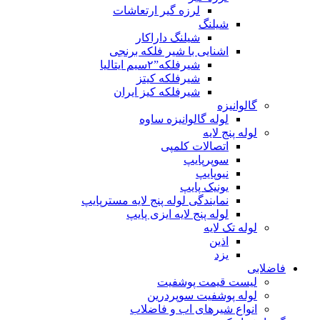
لرزه گیر ارتعاشات
شیلنگ
شیلنگ داراکار
اشنایی با شیر فلکه برنجی
شیرفلکه”۲سیم ایتالیا
شیرفلکه کیتز
شیرفلکه کیز ایران
گالوانیزه
لوله گالوانیزه ساوه
لوله پنج لایه
اتصالات کلمپی
سوپرپایپ
نیوپایپ
یونیک پایپ
نمایندگی لوله پنج لایه مسترپایپ
لوله پنج لایه ایزی پایپ
لوله تک لایه
اذین
یزد
فاضلابی
لیست قیمت پوشفیت
لوله پوشفیت سوپردرین
انواع شیرهای اب و فاضلاب