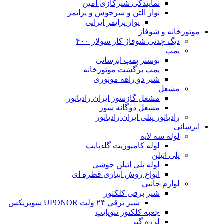
نمایندگی شیرگازی امین
نوار التن و سرجوش و پرایمر
نوار پرایمر ایرانی
موتورخانه و شوفاژ
دیگ چدنی شوفاژ کار سولار ۴۰۰
پمپ
بوستر پمپ ابرسانی
پمپ برگشت موتورخانه
شیر دو راهه موتوری
مشعل
مشعل گازسوز ایران رادیاتور
مشعل دوگانه سوز
رادیاتور پنلی ایران رادیاتور
ابرسانی
لوله سه لایه
لوله کامپوزیت گلدپایپ
پلی اتیلن
لوله پلی اتیلن جوشی
انواع روش ابیاری قطره ای
لوازم جانبی
شیر برقی کلکتور
شير برقي ۲۴ ولت UPONOR سوپرپکس
جعبه کلکتور نیوپایپ
لرزه گیر