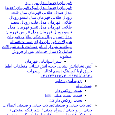
قهرمان (جدید) مدل مروارید
قهرمان (جدید) مدل آنتیک قهرمان (جدید)
مدل صدف طلایی قهرمان مدل فلت
رویال طلایی قهرمان مدل تنسو رویال
طلایی قهرمان مدل فلت رویال سفید
طلایی قهرمان مدل تنسو قهرمان مدل
تنسو رویال قهرمان مدل تتراس قهرمان
مدل تنسو رویال مشکی طلایی قهرمان
شیرالات قهرمان دارای ضمانت۵ساله
میباشند پس از اتمام ضمانت نامه شیرالات
شامل ۱۵سال خدمات پس از فروش
میشوند
شیر اسپانیایی قهرمان
آتش نشانی
آتش نشانی جعبه اتش نشانی متعلقات اطفا
حریق اریا کوپلینگ | سیم ایتالیا | رپیدراپ
۰۹۱۲۵۵۱۸۹۲۱ ۰۲۱۲۲۳۱۶۵۷۳
جعبه آتش نشانی
بست لوله
بست روکش دار
قیمت بست هیلتی hilti
بست روکش دار nts
اتصالات چدنی و صنعتی
اتصالات چدنی و صنعتی اتصالات
چدنی |زانو چدنی / سراه چدنی / شیرفلکه صنعتی /
شیرفلکه فلنچدار / سراه فلنچدار / لرزه گیر صنعتی /