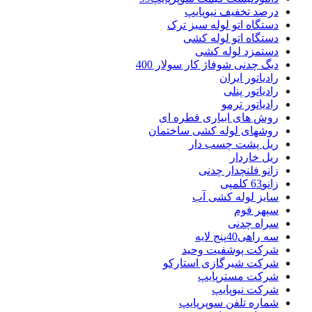
درصد تخفیف نیوپایپ
دستگاه اتو لوله سبز ترک
دستگاه اتو لوله کشی
دستمزد لوله کشی
دیگ چدنی شوفاژ کار سولار 400
رادیاتور ایران
رادیاتور پنلی
رادیاتور ترمو
روش های ابیاری قطره ای
روشهای لوله کشی ساختمان
ریل پشت چسب دار
ریل خاردار
زانو فلنچدار چدنی
زانو63 کلمپی
سایز لوله کشی آب
سپهر فوم
سراه چدنی
سه راهی40پنج لایه
شرکت پوشفیت وحید
شرکت شیرگازی استارکو
شرکت مسترپایپ
شرکت نیوپایپ
شماره تلفن سوپرپایپ