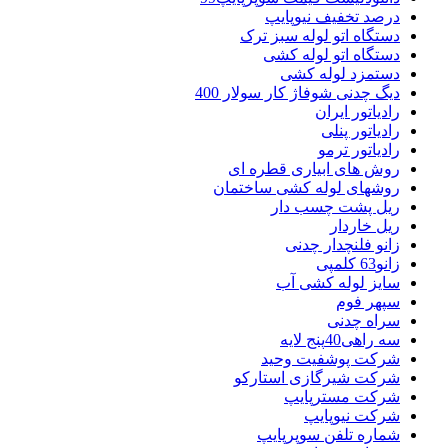
درصد تخفیف نیوپایپ
دستگاه اتو لوله سبز ترک
دستگاه اتو لوله کشی
دستمزد لوله کشی
دیگ چدنی شوفاژ کار سولار 400
رادیاتور ایران
رادیاتور پنلی
رادیاتور ترمو
روش های ابیاری قطره ای
روشهای لوله کشی ساختمان
ریل پشت چسب دار
ریل خاردار
زانو فلنچدار چدنی
زانو63 کلمپی
سایز لوله کشی آب
سپهر فوم
سراه چدنی
سه راهی40پنج لایه
شرکت پوشفیت وحید
شرکت شیرگازی استارکو
شرکت مسترپایپ
شرکت نیوپایپ
شماره تلفن سوپرپایپ