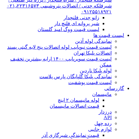
شیرفلکه چدنی / اتصالات پتروشیمی ۰۲۱٫۲۲۳۱۶۵۷۳
۰۹۱۲۵۵۱۸۹۲۱
زانو چدنی فلنچدار
شیر پروانه ای فلنچ دار
لیست قیمت ووگ امید گلستان
لیست قیمت ها
نمایندگی لوله آذین
لیست قیمت نیوپایپ لوله اتصالات پنج لایه گیتی پسند
اتصالات پلیکا تهران
لیست قیمت سوپرپایپ ۱۴۰۰ ارایه بیشترین تخفیف
ممکن
لوله پلیکا ناردین
نمایندگی پلیکا گلپایگان پارس پلاست
لیست قیمت پوشفیت
گازرسانی
مانیسمان
لوله مانیسمان ۲ اینچ
قیمت اتصالات مانیسمان
درزدار
API
رده چهل
لوازم جانبی
قیمت نمایندگی شیرگازی آذر