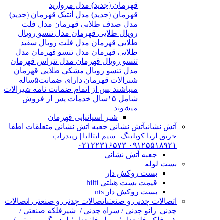
قهرمان (جدید) مدل مروارید
قهرمان (جدید) مدل آنتیک قهرمان (جدید)
مدل صدف طلایی قهرمان مدل فلت
رویال طلایی قهرمان مدل تنسو رویال
طلایی قهرمان مدل فلت رویال سفید
طلایی قهرمان مدل تنسو قهرمان مدل
تنسو رویال قهرمان مدل تتراس قهرمان
مدل تنسو رویال مشکی طلایی قهرمان
شیرالات قهرمان دارای ضمانت۵ساله
میباشند پس از اتمام ضمانت نامه شیرالات
شامل ۱۵سال خدمات پس از فروش
میشوند
شیر اسپانیایی قهرمان
آتش نشانی
آتش نشانی جعبه اتش نشانی متعلقات اطفا
حریق اریا کوپلینگ | سیم ایتالیا | رپیدراپ
۰۹۱۲۵۵۱۸۹۲۱ ۰۲۱۲۲۳۱۶۵۷۳
جعبه آتش نشانی
بست لوله
بست روکش دار
قیمت بست هیلتی hilti
بست روکش دار nts
اتصالات چدنی و صنعتی
اتصالات چدنی و صنعتی اتصالات
چدنی |زانو چدنی / سراه چدنی / شیرفلکه صنعتی /
شیرفلکه فلنچدار / سراه فلنچدار / لرزه گیر صنعتی /