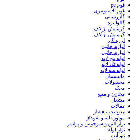
فوم pe
فوم الاستومری
گازرسانی
گالوانیزه
گرمایش از کف
گرمایش از کف
لرزه گیر
لوازم جانبی
لوازم جانبی
لوله پنج لایه
لوله تک لایه
لوله سه لایه
مانیسمان
محصولات
محک
مخازن و منبع
مشعل
مقالات
منبع تحت فشار
موتورخانه و شوفاژ
نوار التن و سرجوش و پرایمر
نوار لوله
نیوپایپ