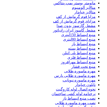
مانومتر بوستر پمپ پنتاکس
متالایز الومنیوم
متالایز حبابدار
مزایا فوم گرمایش از کف
مزایای فوم گرمایش از کف
مشعل گازسوز بدون صدا
مشعل گاسوز ایران رادیاتور
منبع انبساط 150لیتری
منبع انبساط 80لیتری
منبع انبساط باز
منبع انبساط بسته
منبع انبساط پلی اتیلن
منبع انبساط فلزی
منبع انبساط مهرافروز
منبع تحت فشار
مهره ماسوره طلایی
مهره ماسوره طلایی پارس
مهره ماسوره نیوپایپ
نایلون حبابدار
نحوه اتصال لوله کاروگیت
نرخنامه لوله کشی ساختمان
نصب منبع انبساط باز
نصب مهره ماسوره طلایی