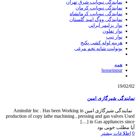
نمایندگی نیوپایپ شرق تهران
نمایندگی نیوپایپ کرمان
نمایندگی نیوپایپ کرمانشاه
نمایندگی ووگ امید گلستان
نوار پزلیمر ایرانی
نوار تفلون
نوار تیپ
هزینه لوله کشی پکیج
یونولیت شانه تخم مرغی
همه
hosseinpur
19/02/02
نمایندگی شیرگازی امین
نمایندگی شیرگازی امین Aminshir Inc . Has been Working in
production of copy lathe machining , pressing and gas valves Used
[…]
in Gas appliances since
آیا مطلب خوبی بود
0
اطلاعات بیشتر