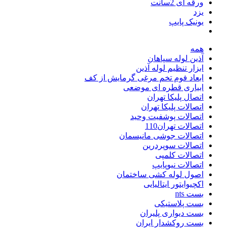
ورقه ای 2سانت
یزد
یونیک پایپ
همه
آذین لوله سپاهان
ابزار تنظیم لوله آذین
ابعاد فوم تخم مرغی گرمایش از کف
ابیاری قطره ای موضعی
اتصال پلیکا تهران
اتصالات پلیکا تهران
اتصالات پوشفیت وحید
اتصالات تهران110
اتصالات جوشی مانیسمان
اتصالات سوپردرین
اتصالات کلمپی
اتصالات نیوپایپ
اصول لوله کشی ساختمان
اکچیوایتور ایتالیایی
بست nts
بست پلاستیکی
بست دیواری پلیران
بست روکشدار ایران