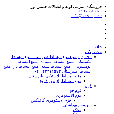
فروشگاه اینترنتی لوله و اتصالات حسین پور
09125518921
info@hosseinpur.ir
خانه
محصولات
مخازن و منبع
منبع انبساط طبرستان منبع انبساط
پلاستیکی | منبع انبساط ایستاده | منبع انبساط
الومینیومی | منبع انبساط بسته | منبع انبساط باز | منبع
انبساط طبرستان ۰۲۱٫۲۲۳۱۶۵۷۳
منبع انبساط پلاستیکی طبرستان
منبع انبساط باز مهرافروز
فوم
فوم pe
فوم الاستومری
فوم الاستومری کافلکس
سرویس بهداشتی
محک