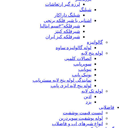
لرزه گیر ارتعاشات
شیلنگ
شیلنگ داراکار
اشنایی با شیر فلکه برنجی
شیرفلکه”۲سیم ایتالیا
شیرفلکه کیتز
شیرفلکه کیز ایران
گالوانیزه
لوله گالوانیزه ساوه
لوله پنج لایه
اتصالات کلمپی
سوپرپایپ
نیوپایپ
یونیک پایپ
نمایندگی لوله پنج لایه مسترپایپ
لوله پنج لایه ایزی پایپ
لوله تک لایه
اذین
یزد
فاضلابی
لیست قیمت پوشفیت
لوله پوشفیت سوپردرین
انواع شیرهای اب و فاضلاب