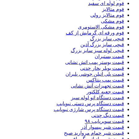
فوم لوله ای سفید
فوم متالایز
فوم متالایز رولی
فوم مشکی
فوم مشکی الاستومری
فوم ورقه ای گرمایش از کف
قیچی سایز بزرگ
قیچی سایز بزرگ آذین
قیچی لوله سبز سایز بزرگ
قیمت بستیران
قیمت بوستر پمپ اتش نشانی
قیمت بویلر بخار چدنی
قیمت پلی اتیلن جوشی پلیران
قیمت پمپ پنتاکس
قیمت تجهیزات آتش نشانی
قیمت جعبه کلکتور
قیمت دستگاه اتو لوله سبز
قیمت دستگاه پرس دستی نیوپایپ
قیمت دستگاه پرس شارژی نیوپایپ
قیمت دیگ چدنی
قیمت سوپرپایپ ۹۸
قیمت شیر پیسوار آذر
قیمت شیر حمام مروارید صبح
قیمت شیر رادیاتور گرمافر