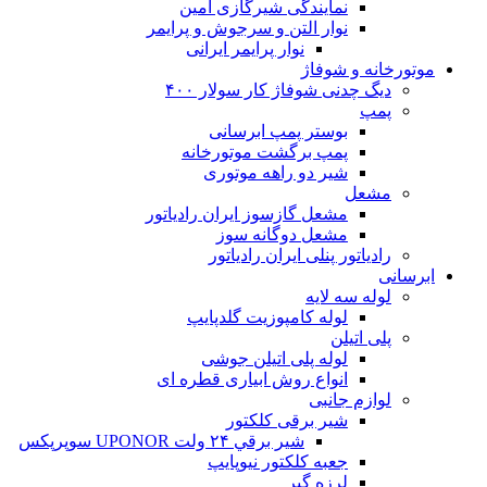
نمایندگی شیرگازی امین
نوار التن و سرجوش و پرایمر
نوار پرایمر ایرانی
موتورخانه و شوفاژ
دیگ چدنی شوفاژ کار سولار ۴۰۰
پمپ
بوستر پمپ ابرسانی
پمپ برگشت موتورخانه
شیر دو راهه موتوری
مشعل
مشعل گازسوز ایران رادیاتور
مشعل دوگانه سوز
رادیاتور پنلی ایران رادیاتور
ابرسانی
لوله سه لایه
لوله کامپوزیت گلدپایپ
پلی اتیلن
لوله پلی اتیلن جوشی
انواع روش ابیاری قطره ای
لوازم جانبی
شیر برقی کلکتور
شير برقي ۲۴ ولت UPONOR سوپرپکس
جعبه کلکتور نیوپایپ
لرزه گیر