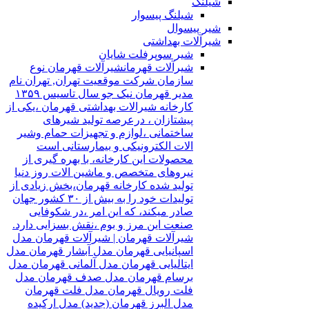
شیلنگ
شیلنگ پیسوار
شیر پیسوال
شیرآلات بهداشتی
شیر سوپرفلت شایان
شیرآلات قهرمان
شیرآلات قهرمان نوع
سازمان شرکت موقعیت تهران, تهران نام
مدیر قهرمان نیک جو سال تاسیس ۱۳۵۹
کارخانه شیرالات بهداشتی قهرمان ،یکی از
پیشتازان ، درعرصه تولید شیرهای
ساختمانی ،لوازم و تجهیزات حمام وشیر
الات الکترونیکی و بیمارستانی است
محصولات این کارخانه، با بهره گیری از
نیروهای متخصص و ماشین الات روز دنیا
تولید شده کارخانه قهرمان،بخش زیادی از
تولیدات خود را به بیش از ۳۰ کشور جهان
صادر میکند، که این امر ،در شکوفایی
صنعت این مرز و بوم ،نقش بسزایی دارد.
شیرآلات قهرمان | شیرآلات قهرمان مدل
اسپانیایی قهرمان مدل آبشار قهرمان مدل
ایتالیایی قهرمان مدل آلمانی قهرمان مدل
برسام قهرمان مدل صدف قهرمان مدل
فلت رویال قهرمان مدل فلت قهرمان
مدل البرز قهرمان (جدید) مدل ارکیده