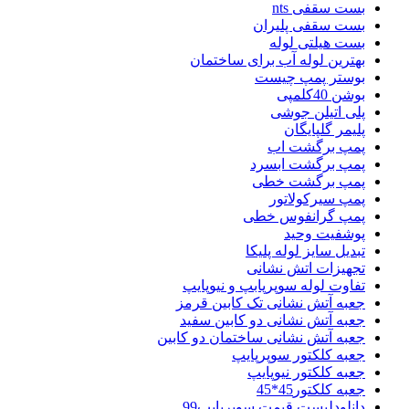
بست سقفی nts
بست سقفی پلیران
بست هیلتی لوله
بهترین لوله آب برای ساختمان
بوستر پمپ چیست
بوشن 40کلمپی
پلی اتیلن جوشی
پلیمر گلپایگان
پمپ برگشت اب
پمپ برگشت ابسرد
پمپ برگشت خطی
پمپ سیرکولاتور
پمپ گرانفوس خطی
پوشفیت وحید
تبدیل سایز لوله پلیکا
تجهیزات اتش نشانی
تفاوت لوله سوپرپابپ و نیوپایپ
جعبه آتش نشانی تک کابین قرمز
جعبه آتش نشانی دو کابین سفید
جعبه آتش نشانی ساختمان دو کابین
جعبه کلکتور سوپرپایپ
جعبه کلکتور نیوپایپ
جعبه کلکتور45*45
دانلودلیست قیمت سوپرپایپ99