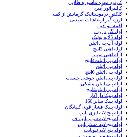
کاربرد مهره ماسوره طلایی
کالبیراتور آذین
کلکتور ترموستاتیک گرمایش از کف
لرزه گیر ارتعاشات صنعتی
لقمه اتو آذین
لول گاز درزدار
لوله 5لایه یونیک
لوله آب پلی اتیلن
لوله اهنی 2اینچ
لوله اهنی سپنتا
لوله پلی اتیلت4اینچ
لوله پلی اتیلن
لوله پلی اتیلن 6اینچ
لوله پلی اتیلن جوشی چیست
لوله پلی اتیلن مشکی
لوله پلی اتیلن4اینچ
لوله پلیکا داراکار
لوله پلیکا سایز 160
لوله پلیکا فشار قوی گلپایگان
لوله پنج لایه ایزی پایپ
لوله پنج لایه سوپرپایپ قم
لوله پنج لایه مسترپایپ
لوله پنج لایه نیوپایپ
لوله پوشفیت سوپردرین