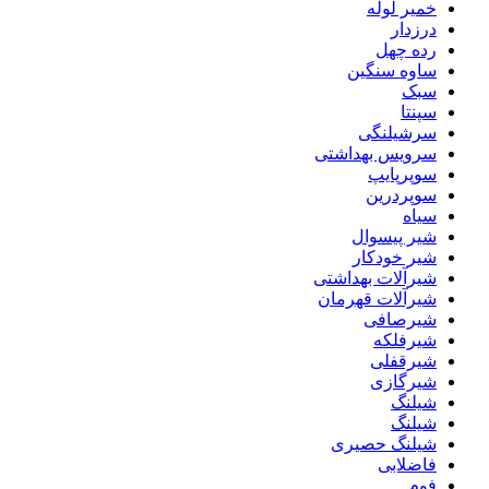
خمیر لوله
درزدار
رده چهل
ساوه سنگین
سبک
سپنتا
سرشیلنگی
سرویس بهداشتی
سوپرپایپ
سوپردرین
سیاه
شیر پیسوال
شیر خودکار
شیرآلات بهداشتی
شیرآلات قهرمان
شیرصافی
شیرفلکه
شیرقفلی
شیرگازی
شیلنگ
شیلنگ
شیلنگ حصیری
فاضلابی
فوم