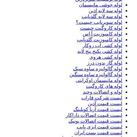
لوله جوشی مانیسمان
لوله سه لایه اذین
لوله سه لایه گلدپایپ
لوله سوپرپایپ چیست؟
لوله کاروگیت چیست
لوله کامپوزیت آ اس
لوله کامپوزیت گلدپایپ
لوله کشی آب روکار
لوله کشی پکیج پنج لایه
لوله کشی هروی
لوله گاز بدون درز
لوله گالوانیزه ساوه سبک
لوله گالوانیزه ساوه سنگین
لوله مانیسمان اوکراینی
لوله های کاروگیت
لوله و اتصالات وحید
لیست شرکت فاراب
لیست قیمت آذین
لیست قیمت آریا کوپلینگ
لیست قیمت اتصالات داراکار
لیست قیمت اتصالات یونیک
لیست قیمت ایزی پایپ
لیست قیمت بست ایران