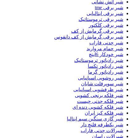
شیر اتش نشانی
شیر برقی tme
شیر برقی ایتالیایی
شیر برقی ترموستاتیک
شیر برقی کلکتور
شیر برقی گرمایش از کف
شیر برقی گرمایش از کف دانفوس
شیر چدنی فاراب
شیر حمام مروارید
شیر خودکار 6اینچ
شیر رادیاتور ترموستاتیک
شیر رادیاتور تکسا
شیر رادیاتور گرما
شیر روشویی اسپانیایی
شیر سوپرفلت شایان
شیر ظرفشویی اسپانیایی
شیر فلکه برنجی کشویی
شیر فلکه چدنی چیست
شیر فلکه کشویی دنده ای
شیر فلکه کیز ایران
شیر گازی سنگین سیم ایتالیا
شیر یکطرفه فلنچ دار
شیرالات چدنی فاراب
شیرالات راسان