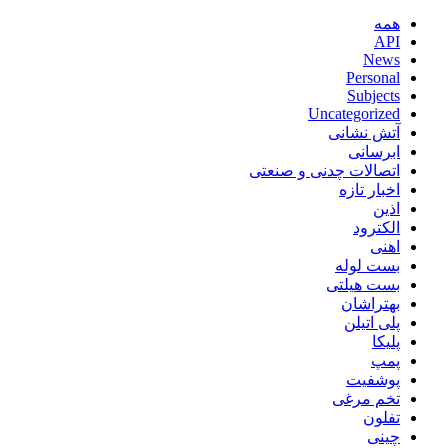
همه
API
News
Personal
Subjects
Uncategorized
آتش نشانی
ابرسانی
اتصالات چدنی و صنعتی
اخبار تازه
اذین
الکترود
اهنی
بست لوله
بست هیلتی
بهتراشان
پلی اتیلن
پلیکا
پمپ
پوشفیت
تخم مرغی
تفلون
چینی