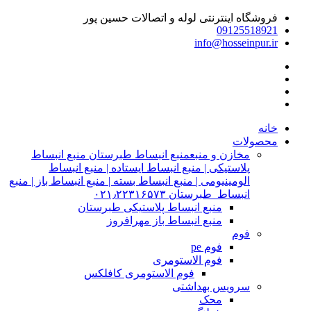
فروشگاه اینترنتی لوله و اتصالات حسین پور
09125518921
info@hosseinpur.ir
خانه
محصولات
مخازن و منبع
منبع انبساط طبرستان منبع انبساط
پلاستیکی | منبع انبساط ایستاده | منبع انبساط
الومینیومی | منبع انبساط بسته | منبع انبساط باز | منبع
انبساط طبرستان ۰۲۱٫۲۲۳۱۶۵۷۳
منبع انبساط پلاستیکی طبرستان
منبع انبساط باز مهرافروز
فوم
فوم pe
فوم الاستومری
فوم الاستومری کافلکس
سرویس بهداشتی
محک