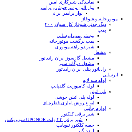
نمایندگی شیرگازی امین
نوار التن و سرجوش و پرایمر
نوار پرایمر ایرانی
موتورخانه و شوفاژ
دیگ چدنی شوفاژ کار سولار ۴۰۰
پمپ
بوستر پمپ ابرسانی
پمپ برگشت موتورخانه
شیر دو راهه موتوری
مشعل
مشعل گازسوز ایران رادیاتور
مشعل دوگانه سوز
رادیاتور پنلی ایران رادیاتور
ابرسانی
لوله سه لایه
لوله کامپوزیت گلدپایپ
پلی اتیلن
لوله پلی اتیلن جوشی
انواع روش ابیاری قطره ای
لوازم جانبی
شیر برقی کلکتور
شير برقي ۲۴ ولت UPONOR سوپرپکس
جعبه کلکتور نیوپایپ
لرزه گیر