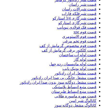
قیمت شیر راسان
قیمت شیرالات راسان
قیمت شیرفلکه فاراب
قیمت شیرگازی 3/4 استارکو
قیمت شیرگازی استارکو
قیمت فک فولادی نیوپایپ
قیمت فوم xpe
قیمت فوم الاستومری
قیمت فوم تخم مرغی
قیمت فوم مخصوص گرمایش از کف
قیمت کلکتور برقی گرمایش از کف
قیمت لوله آب ساختمان
قیمت لوله گاز
قیمت لوله مانیسمان رده چهل
قیمت لوله یونیک پایپ
قیمت مشعل ایران رادیاتور
قیمت مشعل خانگی بی صدا ایران رادیاتور
قیمت مشعل دوگانه سوز بدون صدا ایران رادیاتور
قیمت منبع انبساط پلاستیکی
قیمت منبع انبساط طبرستان
قیمت مهره ماسوره طلایی
کاتالوگ شیر امین
کاتالوگ مشعل دوگانه سوز