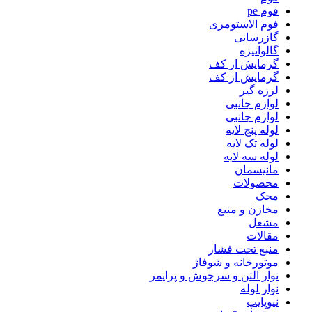
فوم pe
فوم الاستومری
گازرسانی
گالوانیزه
گرمایش از کف
گرمایش از کف
لرزه گیر
لوازم جانبی
لوازم جانبی
لوله پنج لایه
لوله تک لایه
لوله سه لایه
مانیسمان
محصولات
محک
مخازن و منبع
مشعل
مقالات
منبع تحت فشار
موتورخانه و شوفاژ
نوار التن و سرجوش و پرایمر
نوار لوله
نیوپایپ