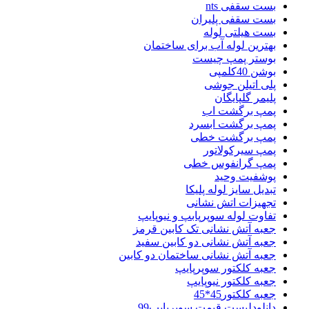
بست سقفی nts
بست سقفی پلیران
بست هیلتی لوله
بهترین لوله آب برای ساختمان
بوستر پمپ چیست
بوشن 40کلمپی
پلی اتیلن جوشی
پلیمر گلپایگان
پمپ برگشت اب
پمپ برگشت ابسرد
پمپ برگشت خطی
پمپ سیرکولاتور
پمپ گرانفوس خطی
پوشفیت وحید
تبدیل سایز لوله پلیکا
تجهیزات اتش نشانی
تفاوت لوله سوپرپابپ و نیوپایپ
جعبه آتش نشانی تک کابین قرمز
جعبه آتش نشانی دو کابین سفید
جعبه آتش نشانی ساختمان دو کابین
جعبه کلکتور سوپرپایپ
جعبه کلکتور نیوپایپ
جعبه کلکتور45*45
دانلودلیست قیمت سوپرپایپ99