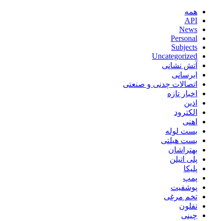
همه
API
News
Personal
Subjects
Uncategorized
آتش نشانی
ابرسانی
اتصالات چدنی و صنعتی
اخبار تازه
اذین
الکترود
اهنی
بست لوله
بست هیلتی
بهتراشان
پلی اتیلن
پلیکا
پمپ
پوشفیت
تخم مرغی
تفلون
چینی