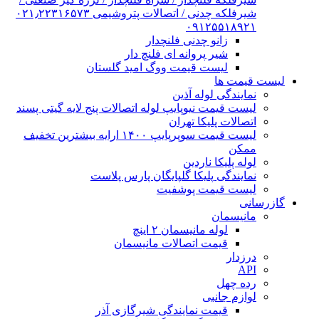
شیرفلکه چدنی / اتصالات پتروشیمی ۰۲۱٫۲۲۳۱۶۵۷۳
۰۹۱۲۵۵۱۸۹۲۱
زانو چدنی فلنچدار
شیر پروانه ای فلنچ دار
لیست قیمت ووگ امید گلستان
لیست قیمت ها
نمایندگی لوله آذین
لیست قیمت نیوپایپ لوله اتصالات پنج لایه گیتی پسند
اتصالات پلیکا تهران
لیست قیمت سوپرپایپ ۱۴۰۰ ارایه بیشترین تخفیف
ممکن
لوله پلیکا ناردین
نمایندگی پلیکا گلپایگان پارس پلاست
لیست قیمت پوشفیت
گازرسانی
مانیسمان
لوله مانیسمان ۲ اینچ
قیمت اتصالات مانیسمان
درزدار
API
رده چهل
لوازم جانبی
قیمت نمایندگی شیرگازی آذر