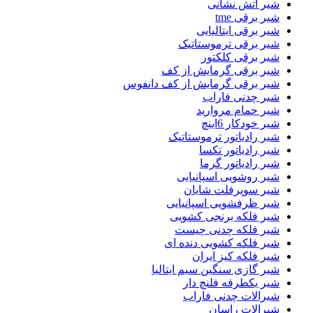
شیر اتش نشانی
شیر برقی tme
شیر برقی ایتالیایی
شیر برقی ترموستاتیک
شیر برقی کلکتور
شیر برقی گرمایش از کف
شیر برقی گرمایش از کف دانفوس
شیر چدنی فاراب
شیر حمام مروارید
شیر خودکار 6اینچ
شیر رادیاتور ترموستاتیک
شیر رادیاتور تکسا
شیر رادیاتور گرما
شیر روشویی اسپانیایی
شیر سوپرفلت شایان
شیر ظرفشویی اسپانیایی
شیر فلکه برنجی کشویی
شیر فلکه چدنی چیست
شیر فلکه کشویی دنده ای
شیر فلکه کیز ایران
شیر گازی سنگین سیم ایتالیا
شیر یکطرفه فلنچ دار
شیرالات چدنی فاراب
شیرالات راسان