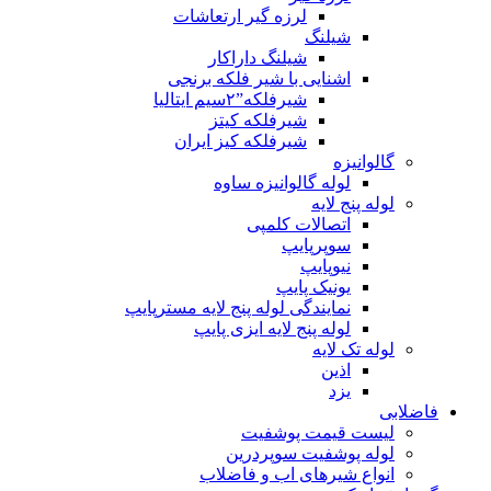
لرزه گیر ارتعاشات
شیلنگ
شیلنگ داراکار
اشنایی با شیر فلکه برنجی
شیرفلکه”۲سیم ایتالیا
شیرفلکه کیتز
شیرفلکه کیز ایران
گالوانیزه
لوله گالوانیزه ساوه
لوله پنج لایه
اتصالات کلمپی
سوپرپایپ
نیوپایپ
یونیک پایپ
نمایندگی لوله پنج لایه مسترپایپ
لوله پنج لایه ایزی پایپ
لوله تک لایه
اذین
یزد
فاضلابی
لیست قیمت پوشفیت
لوله پوشفیت سوپردرین
انواع شیرهای اب و فاضلاب