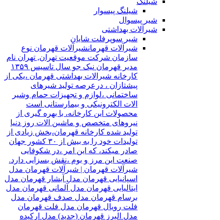
شیلنگ
شیلنگ پیسوار
شیر پیسوال
شیرآلات بهداشتی
شیر سوپرفلت شایان
شیرآلات قهرمان
شیرآلات قهرمان نوع
سازمان شرکت موقعیت تهران, تهران نام
مدیر قهرمان نیک جو سال تاسیس ۱۳۵۹
کارخانه شیرالات بهداشتی قهرمان ،یکی از
پیشتازان ، درعرصه تولید شیرهای
ساختمانی ،لوازم و تجهیزات حمام وشیر
الات الکترونیکی و بیمارستانی است
محصولات این کارخانه، با بهره گیری از
نیروهای متخصص و ماشین الات روز دنیا
تولید شده کارخانه قهرمان،بخش زیادی از
تولیدات خود را به بیش از ۳۰ کشور جهان
صادر میکند، که این امر ،در شکوفایی
صنعت این مرز و بوم ،نقش بسزایی دارد.
شیرآلات قهرمان | شیرآلات قهرمان مدل
اسپانیایی قهرمان مدل آبشار قهرمان مدل
ایتالیایی قهرمان مدل آلمانی قهرمان مدل
برسام قهرمان مدل صدف قهرمان مدل
فلت رویال قهرمان مدل فلت قهرمان
مدل البرز قهرمان (جدید) مدل ارکیده