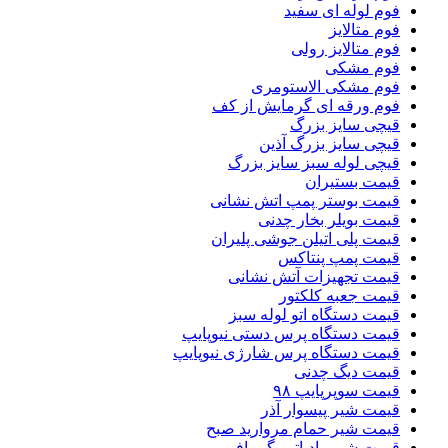
فوم لوله ای سفید
فوم متالایز
فوم متالایز رولی
فوم مشکی
فوم مشکی الاستومری
فوم ورقه ای گرمایش از کف
قیچی سایز بزرگ
قیچی سایز بزرگ آذین
قیچی لوله سبز سایز بزرگ
قیمت بستیران
قیمت بوستر پمپ اتش نشانی
قیمت بویلر بخار چدنی
قیمت پلی اتیلن جوشی پلیران
قیمت پمپ پنتاکس
قیمت تجهیزات آتش نشانی
قیمت جعبه کلکتور
قیمت دستگاه اتو لوله سبز
قیمت دستگاه پرس دستی نیوپایپ
قیمت دستگاه پرس شارژی نیوپایپ
قیمت دیگ چدنی
قیمت سوپرپایپ ۹۸
قیمت شیر پیسوار آذر
قیمت شیر حمام مروارید صبح
قیمت شیر رادیاتور گرمافر