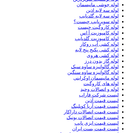
لوله جوشی مانیسمان
لوله سه لایه اذین
لوله سه لایه گلدپایپ
لوله سوپرپایپ چیست؟
لوله کاروگیت چیست
لوله کامپوزیت آ اس
لوله کامپوزیت گلدپایپ
لوله کشی آب روکار
لوله کشی پکیج پنج لایه
لوله کشی هروی
لوله گاز بدون درز
لوله گالوانیزه ساوه سبک
لوله گالوانیزه ساوه سنگین
لوله مانیسمان اوکراینی
لوله های کاروگیت
لوله و اتصالات وحید
لیست شرکت فاراب
لیست قیمت آذین
لیست قیمت آریا کوپلینگ
لیست قیمت اتصالات داراکار
لیست قیمت اتصالات یونیک
لیست قیمت ایزی پایپ
لیست قیمت بست ایران