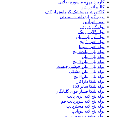
کاربرد مهره ماسوره طلایی
کالبیراتور آذین
کلکتور ترموستاتیک گرمایش از کف
لرزه گیر ارتعاشات صنعتی
لقمه اتو آذین
لول گاز درزدار
لوله 5لایه یونیک
لوله آب پلی اتیلن
لوله اهنی 2اینچ
لوله اهنی سپنتا
لوله پلی اتیلت4اینچ
لوله پلی اتیلن
لوله پلی اتیلن 6اینچ
لوله پلی اتیلن جوشی چیست
لوله پلی اتیلن مشکی
لوله پلی اتیلن4اینچ
لوله پلیکا داراکار
لوله پلیکا سایز 160
لوله پلیکا فشار قوی گلپایگان
لوله پنج لایه ایزی پایپ
لوله پنج لایه سوپرپایپ قم
لوله پنج لایه مسترپایپ
لوله پنج لایه نیوپایپ
لوله پوشفیت سوپردرین