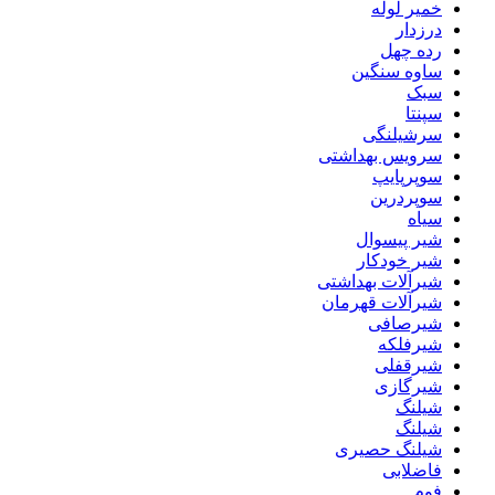
خمیر لوله
درزدار
رده چهل
ساوه سنگین
سبک
سپنتا
سرشیلنگی
سرویس بهداشتی
سوپرپایپ
سوپردرین
سیاه
شیر پیسوال
شیر خودکار
شیرآلات بهداشتی
شیرآلات قهرمان
شیرصافی
شیرفلکه
شیرقفلی
شیرگازی
شیلنگ
شیلنگ
شیلنگ حصیری
فاضلابی
فوم