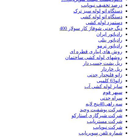
درصد تخفیف نیوپایپ
دستگاه اتو لوله سبز ترک
دستگاه اتو لوله کشی
دستمزد لوله کشی
دیگ چدنی شوفاژ کار سولار 400
رادیاتور ایران
رادیاتور پنلی
رادیاتور ترمو
روش های ابیاری قطره ای
روشهای لوله کشی ساختمان
ریل پشت چسب دار
ریل خاردار
زانو فلنچدار چدنی
زانو63 کلمپی
سایز لوله کشی آب
سپهر فوم
سراه چدنی
سه راهی40پنج لایه
شرکت پوشفیت وحید
شرکت شیرگازی استارکو
شرکت مسترپایپ
شرکت نیوپایپ
شماره تلفن سوپرپایپ