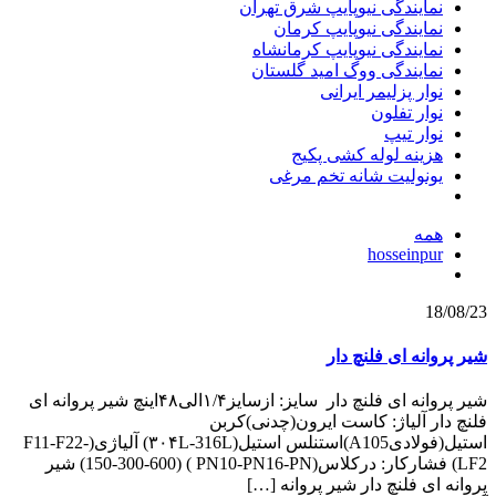
نمایندگی نیوپایپ شرق تهران
نمایندگی نیوپایپ کرمان
نمایندگی نیوپایپ کرمانشاه
نمایندگی ووگ امید گلستان
نوار پزلیمر ایرانی
نوار تفلون
نوار تیپ
هزینه لوله کشی پکیج
یونولیت شانه تخم مرغی
همه
hosseinpur
18/08/23
شیر پروانه ای فلنچ دار
شیر پروانه ای فلنچ دار سایز: ازسایز۱/۴الی۴۸اینچ شیر پروانه ای
فلنچ دار آلیاژ: کاست ایرون(چدنی)کربن
استیل(فولادیA105)استنلس استیل(۳۰۴L-316L) آلیاژی(F11-F22-
LF2) فشارکار: درکلاس(PN10-PN16-PN ) (150-300-600) شیر
پروانه ای فلنچ دار شیر پروانه
[…]