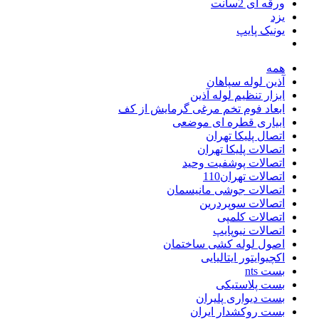
ورقه ای 2سانت
یزد
یونیک پایپ
همه
آذین لوله سپاهان
ابزار تنظیم لوله آذین
ابعاد فوم تخم مرغی گرمایش از کف
ابیاری قطره ای موضعی
اتصال پلیکا تهران
اتصالات پلیکا تهران
اتصالات پوشفیت وحید
اتصالات تهران110
اتصالات جوشی مانیسمان
اتصالات سوپردرین
اتصالات کلمپی
اتصالات نیوپایپ
اصول لوله کشی ساختمان
اکچیوایتور ایتالیایی
بست nts
بست پلاستیکی
بست دیواری پلیران
بست روکشدار ایران