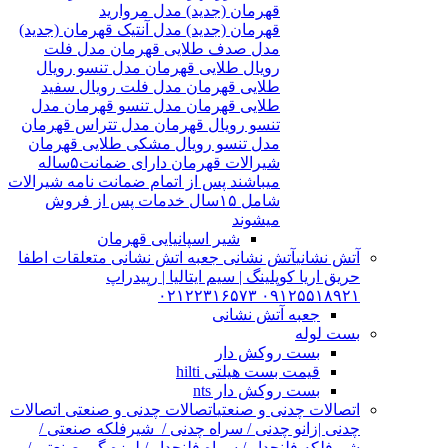
قهرمان (جدید) مدل مروارید
قهرمان (جدید) مدل آنتیک قهرمان (جدید)
مدل صدف طلایی قهرمان مدل فلت
رویال طلایی قهرمان مدل تنسو رویال
طلایی قهرمان مدل فلت رویال سفید
طلایی قهرمان مدل تنسو قهرمان مدل
تنسو رویال قهرمان مدل تتراس قهرمان
مدل تنسو رویال مشکی طلایی قهرمان
شیرالات قهرمان دارای ضمانت۵ساله
میباشند پس از اتمام ضمانت نامه شیرالات
شامل ۱۵سال خدمات پس از فروش
میشوند
شیر اسپانیایی قهرمان
آتش نشانی
آتش نشانی جعبه اتش نشانی متعلقات اطفا
حریق اریا کوپلینگ | سیم ایتالیا | رپیدراپ
۰۹۱۲۵۵۱۸۹۲۱ ۰۲۱۲۲۳۱۶۵۷۳
جعبه آتش نشانی
بست لوله
بست روکش دار
قیمت بست هیلتی hilti
بست روکش دار nts
اتصالات چدنی و صنعتی
اتصالات چدنی و صنعتی اتصالات
چدنی |زانو چدنی / سراه چدنی / شیرفلکه صنعتی /
شیرفلکه فلنچدار / سراه فلنچدار / لرزه گیر صنعتی /