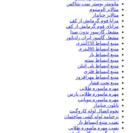
مانومتر بوستر پمپ پنتاکس
متالایز الومنیوم
متالایز حبابدار
مزایا فوم گرمایش از کف
مزایای فوم گرمایش از کف
مشعل گازسوز بدون صدا
مشعل گاسوز ایران رادیاتور
منبع انبساط 150لیتری
منبع انبساط 80لیتری
منبع انبساط باز
منبع انبساط بسته
منبع انبساط پلی اتیلن
منبع انبساط فلزی
منبع انبساط مهرافروز
منبع تحت فشار
مهره ماسوره طلایی
مهره ماسوره طلایی پارس
مهره ماسوره نیوپایپ
نایلون حبابدار
نحوه اتصال لوله کاروگیت
نرخنامه لوله کشی ساختمان
نصب منبع انبساط باز
نصب مهره ماسوره طلایی