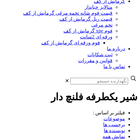
گرمایش از کف
متالایز حبابدار
قیمت فوم شانه تخمه مرغی گرمایش از کف
قیمت ریل گرمایش از کف
تخم مرغی
فوم xpe گرمایش از کف
ورقه ای 2سانت
فوم ورقه ای گرمایش از کف
درباره ما
ثبت شکایات
قوانین و مقررات
تماس با ما
✕
شیر یکطرفه فلنچ دار
فیلتر بر اساس :
موضوعات
برچسب ها
نویسنده ها
نمایش همه