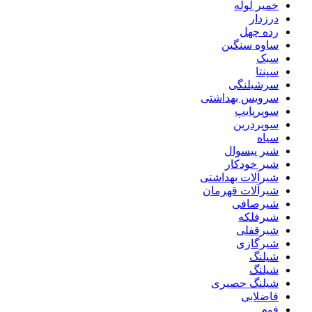
خمیر لوله
درزدار
رده چهل
ساوه سنگین
سبک
سپنتا
سرشیلنگی
سرویس بهداشتی
سوپرپایپ
سوپردرین
سیاه
شیر پیسوال
شیر خودکار
شیرآلات بهداشتی
شیرآلات قهرمان
شیرصافی
شیرفلکه
شیرقفلی
شیرگازی
شیلنگ
شیلنگ
شیلنگ حصیری
فاضلابی
فوم