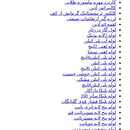
کاربرد مهره ماسوره طلایی
کالبیراتور آذین
کلکتور ترموستاتیک گرمایش از کف
لرزه گیر ارتعاشات صنعتی
لقمه اتو آذین
لول گاز درزدار
لوله 5لایه یونیک
لوله آب پلی اتیلن
لوله اهنی 2اینچ
لوله اهنی سپنتا
لوله پلی اتیلت4اینچ
لوله پلی اتیلن
لوله پلی اتیلن 6اینچ
لوله پلی اتیلن جوشی چیست
لوله پلی اتیلن مشکی
لوله پلی اتیلن4اینچ
لوله پلیکا داراکار
لوله پلیکا سایز 160
لوله پلیکا فشار قوی گلپایگان
لوله پنج لایه ایزی پایپ
لوله پنج لایه سوپرپایپ قم
لوله پنج لایه مسترپایپ
لوله پنج لایه نیوپایپ
لوله پوشفیت سوپردرین