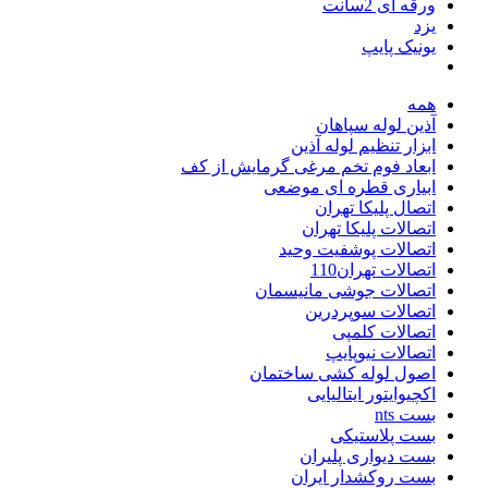
ورقه ای 2سانت
یزد
یونیک پایپ
همه
آذین لوله سپاهان
ابزار تنظیم لوله آذین
ابعاد فوم تخم مرغی گرمایش از کف
ابیاری قطره ای موضعی
اتصال پلیکا تهران
اتصالات پلیکا تهران
اتصالات پوشفیت وحید
اتصالات تهران110
اتصالات جوشی مانیسمان
اتصالات سوپردرین
اتصالات کلمپی
اتصالات نیوپایپ
اصول لوله کشی ساختمان
اکچیوایتور ایتالیایی
بست nts
بست پلاستیکی
بست دیواری پلیران
بست روکشدار ایران