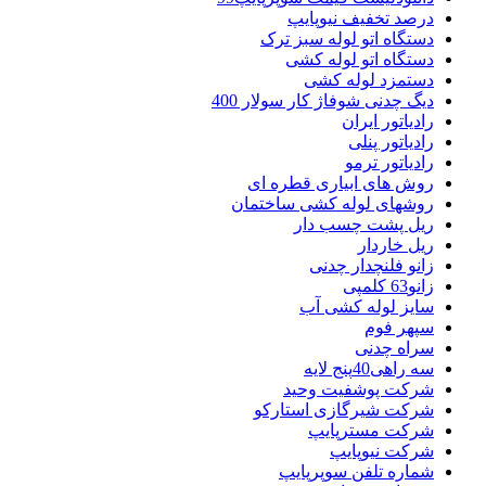
درصد تخفیف نیوپایپ
دستگاه اتو لوله سبز ترک
دستگاه اتو لوله کشی
دستمزد لوله کشی
دیگ چدنی شوفاژ کار سولار 400
رادیاتور ایران
رادیاتور پنلی
رادیاتور ترمو
روش های ابیاری قطره ای
روشهای لوله کشی ساختمان
ریل پشت چسب دار
ریل خاردار
زانو فلنچدار چدنی
زانو63 کلمپی
سایز لوله کشی آب
سپهر فوم
سراه چدنی
سه راهی40پنج لایه
شرکت پوشفیت وحید
شرکت شیرگازی استارکو
شرکت مسترپایپ
شرکت نیوپایپ
شماره تلفن سوپرپایپ