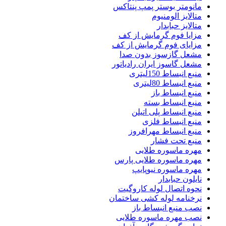
مانومتر بوستر پمپ پنتاکس
متالایز الومنیوم
متالایز حبابدار
مزایا فوم گرمایش از کف
مزایای فوم گرمایش از کف
مشعل گازسوز بدون صدا
مشعل گاسوز ایران رادیاتور
منبع انبساط 150لیتری
منبع انبساط 80لیتری
منبع انبساط باز
منبع انبساط بسته
منبع انبساط پلی اتیلن
منبع انبساط فلزی
منبع انبساط مهرافروز
منبع تحت فشار
مهره ماسوره طلایی
مهره ماسوره طلایی پارس
مهره ماسوره نیوپایپ
نایلون حبابدار
نحوه اتصال لوله کاروگیت
نرخنامه لوله کشی ساختمان
نصب منبع انبساط باز
نصب مهره ماسوره طلایی