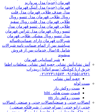
قهرمان (جدید) مدل مروارید
قهرمان (جدید) مدل آنتیک قهرمان (جدید)
مدل صدف طلایی قهرمان مدل فلت
رویال طلایی قهرمان مدل تنسو رویال
طلایی قهرمان مدل فلت رویال سفید
طلایی قهرمان مدل تنسو قهرمان مدل
تنسو رویال قهرمان مدل تتراس قهرمان
مدل تنسو رویال مشکی طلایی قهرمان
شیرالات قهرمان دارای ضمانت۵ساله
میباشند پس از اتمام ضمانت نامه شیرالات
شامل ۱۵سال خدمات پس از فروش
میشوند
شیر اسپانیایی قهرمان
آتش نشانی
آتش نشانی جعبه اتش نشانی متعلقات اطفا
حریق اریا کوپلینگ | سیم ایتالیا | رپیدراپ
۰۹۱۲۵۵۱۸۹۲۱ ۰۲۱۲۲۳۱۶۵۷۳
جعبه آتش نشانی
بست لوله
بست روکش دار
قیمت بست هیلتی hilti
بست روکش دار nts
اتصالات چدنی و صنعتی
اتصالات چدنی و صنعتی اتصالات
چدنی |زانو چدنی / سراه چدنی / شیرفلکه صنعتی /
شیرفلکه فلنچدار / سراه فلنچدار / لرزه گیر صنعتی /