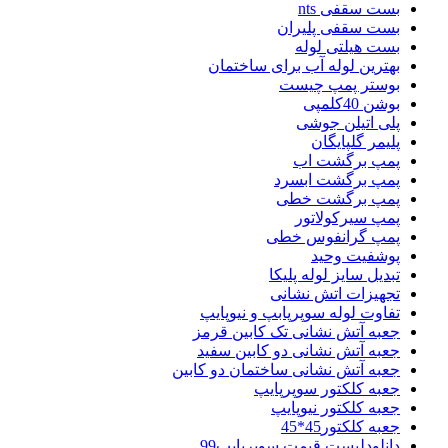
بست سقفی nts
بست سقفی پلیران
بست هیلتی لوله
بهترین لوله آب برای ساختمان
بوستر پمپ چیست
بوشن 40کلمپی
پلی اتیلن جوشی
پلیمر گلپایگان
پمپ برگشت اب
پمپ برگشت ابسرد
پمپ برگشت خطی
پمپ سیرکولاتور
پمپ گرانفوس خطی
پوشفیت وحید
تبدیل سایز لوله پلیکا
تجهیزات اتش نشانی
تفاوت لوله سوپرپابپ و نیوپایپ
جعبه آتش نشانی تک کابین قرمز
جعبه آتش نشانی دو کابین سفید
جعبه آتش نشانی ساختمان دو کابین
جعبه کلکتور سوپرپایپ
جعبه کلکتور نیوپایپ
جعبه کلکتور45*45
دانلودلیست قیمت سوپرپایپ99