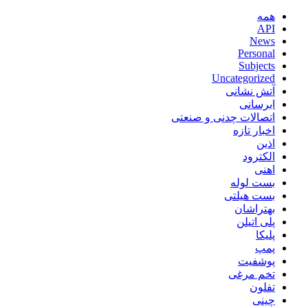
همه
API
News
Personal
Subjects
Uncategorized
آتش نشانی
ابرسانی
اتصالات چدنی و صنعتی
اخبار تازه
اذین
الکترود
اهنی
بست لوله
بست هیلتی
بهتراشان
پلی اتیلن
پلیکا
پمپ
پوشفیت
تخم مرغی
تفلون
چینی