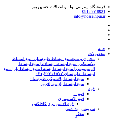
فروشگاه اینترنتی لوله و اتصالات حسین پور
09125518921
info@hosseinpur.ir
خانه
محصولات
مخازن و منبع
منبع انبساط طبرستان منبع انبساط
پلاستیکی | منبع انبساط ایستاده | منبع انبساط
الومینیومی | منبع انبساط بسته | منبع انبساط باز | منبع
انبساط طبرستان ۰۲۱٫۲۲۳۱۶۵۷۳
منبع انبساط پلاستیکی طبرستان
منبع انبساط باز مهرافروز
فوم
فوم pe
فوم الاستومری
فوم الاستومری کافلکس
سرویس بهداشتی
محک