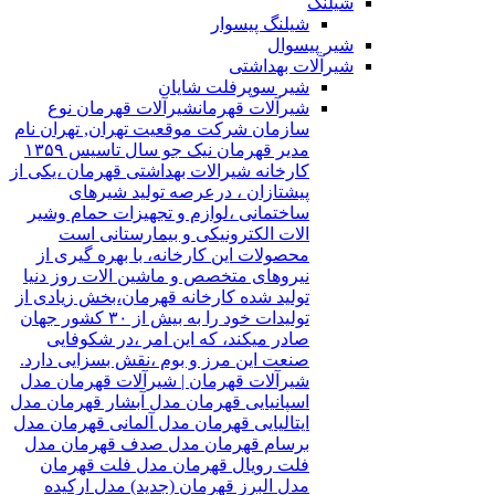
شیلنگ
شیلنگ پیسوار
شیر پیسوال
شیرآلات بهداشتی
شیر سوپرفلت شایان
شیرآلات قهرمان
شیرآلات قهرمان نوع
سازمان شرکت موقعیت تهران, تهران نام
مدیر قهرمان نیک جو سال تاسیس ۱۳۵۹
کارخانه شیرالات بهداشتی قهرمان ،یکی از
پیشتازان ، درعرصه تولید شیرهای
ساختمانی ،لوازم و تجهیزات حمام وشیر
الات الکترونیکی و بیمارستانی است
محصولات این کارخانه، با بهره گیری از
نیروهای متخصص و ماشین الات روز دنیا
تولید شده کارخانه قهرمان،بخش زیادی از
تولیدات خود را به بیش از ۳۰ کشور جهان
صادر میکند، که این امر ،در شکوفایی
صنعت این مرز و بوم ،نقش بسزایی دارد.
شیرآلات قهرمان | شیرآلات قهرمان مدل
اسپانیایی قهرمان مدل آبشار قهرمان مدل
ایتالیایی قهرمان مدل آلمانی قهرمان مدل
برسام قهرمان مدل صدف قهرمان مدل
فلت رویال قهرمان مدل فلت قهرمان
مدل البرز قهرمان (جدید) مدل ارکیده