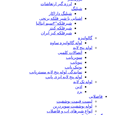
لرزه گیر ارتعاشات
شیلنگ
شیلنگ داراکار
اشنایی با شیر فلکه برنجی
شیرفلکه”۲سیم ایتالیا
شیرفلکه کیتز
شیرفلکه کیز ایران
گالوانیزه
لوله گالوانیزه ساوه
لوله پنج لایه
اتصالات کلمپی
سوپرپایپ
نیوپایپ
یونیک پایپ
نمایندگی لوله پنج لایه مسترپایپ
لوله پنج لایه ایزی پایپ
لوله تک لایه
اذین
یزد
فاضلابی
لیست قیمت پوشفیت
لوله پوشفیت سوپردرین
انواع شیرهای اب و فاضلاب