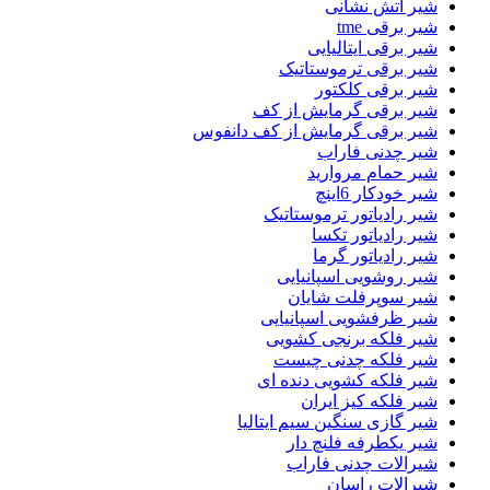
شیر اتش نشانی
شیر برقی tme
شیر برقی ایتالیایی
شیر برقی ترموستاتیک
شیر برقی کلکتور
شیر برقی گرمایش از کف
شیر برقی گرمایش از کف دانفوس
شیر چدنی فاراب
شیر حمام مروارید
شیر خودکار 6اینچ
شیر رادیاتور ترموستاتیک
شیر رادیاتور تکسا
شیر رادیاتور گرما
شیر روشویی اسپانیایی
شیر سوپرفلت شایان
شیر ظرفشویی اسپانیایی
شیر فلکه برنجی کشویی
شیر فلکه چدنی چیست
شیر فلکه کشویی دنده ای
شیر فلکه کیز ایران
شیر گازی سنگین سیم ایتالیا
شیر یکطرفه فلنچ دار
شیرالات چدنی فاراب
شیرالات راسان