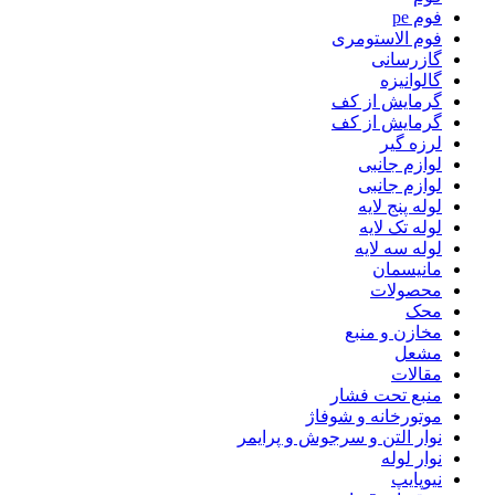
فوم pe
فوم الاستومری
گازرسانی
گالوانیزه
گرمایش از کف
گرمایش از کف
لرزه گیر
لوازم جانبی
لوازم جانبی
لوله پنج لایه
لوله تک لایه
لوله سه لایه
مانیسمان
محصولات
محک
مخازن و منبع
مشعل
مقالات
منبع تحت فشار
موتورخانه و شوفاژ
نوار التن و سرجوش و پرایمر
نوار لوله
نیوپایپ