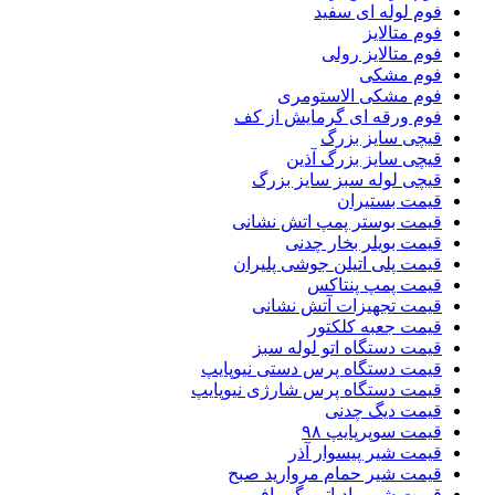
فوم لوله ای سفید
فوم متالایز
فوم متالایز رولی
فوم مشکی
فوم مشکی الاستومری
فوم ورقه ای گرمایش از کف
قیچی سایز بزرگ
قیچی سایز بزرگ آذین
قیچی لوله سبز سایز بزرگ
قیمت بستیران
قیمت بوستر پمپ اتش نشانی
قیمت بویلر بخار چدنی
قیمت پلی اتیلن جوشی پلیران
قیمت پمپ پنتاکس
قیمت تجهیزات آتش نشانی
قیمت جعبه کلکتور
قیمت دستگاه اتو لوله سبز
قیمت دستگاه پرس دستی نیوپایپ
قیمت دستگاه پرس شارژی نیوپایپ
قیمت دیگ چدنی
قیمت سوپرپایپ ۹۸
قیمت شیر پیسوار آذر
قیمت شیر حمام مروارید صبح
قیمت شیر رادیاتور گرمافر