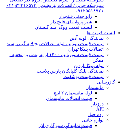
شیرفلکه چدنی / اتصالات پتروشیمی ۰۲۱٫۲۲۳۱۶۵۷۳
۰۹۱۲۵۵۱۸۹۲۱
زانو چدنی فلنچدار
شیر پروانه ای فلنچ دار
لیست قیمت ووگ امید گلستان
لیست قیمت ها
نمایندگی لوله آذین
لیست قیمت نیوپایپ لوله اتصالات پنج لایه گیتی پسند
اتصالات پلیکا تهران
لیست قیمت سوپرپایپ ۱۴۰۰ ارایه بیشترین تخفیف
ممکن
لوله پلیکا ناردین
نمایندگی پلیکا گلپایگان پارس پلاست
لیست قیمت پوشفیت
گازرسانی
مانیسمان
لوله مانیسمان ۲ اینچ
قیمت اتصالات مانیسمان
درزدار
API
رده چهل
لوازم جانبی
قیمت نمایندگی شیرگازی آذر