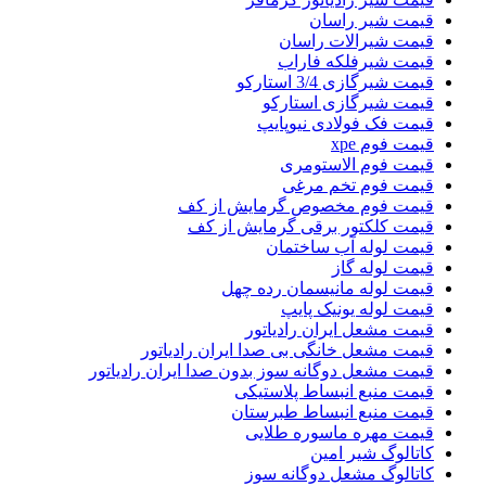
قیمت شیر راسان
قیمت شیرالات راسان
قیمت شیرفلکه فاراب
قیمت شیرگازی 3/4 استارکو
قیمت شیرگازی استارکو
قیمت فک فولادی نیوپایپ
قیمت فوم xpe
قیمت فوم الاستومری
قیمت فوم تخم مرغی
قیمت فوم مخصوص گرمایش از کف
قیمت کلکتور برقی گرمایش از کف
قیمت لوله آب ساختمان
قیمت لوله گاز
قیمت لوله مانیسمان رده چهل
قیمت لوله یونیک پایپ
قیمت مشعل ایران رادیاتور
قیمت مشعل خانگی بی صدا ایران رادیاتور
قیمت مشعل دوگانه سوز بدون صدا ایران رادیاتور
قیمت منبع انبساط پلاستیکی
قیمت منبع انبساط طبرستان
قیمت مهره ماسوره طلایی
کاتالوگ شیر امین
کاتالوگ مشعل دوگانه سوز