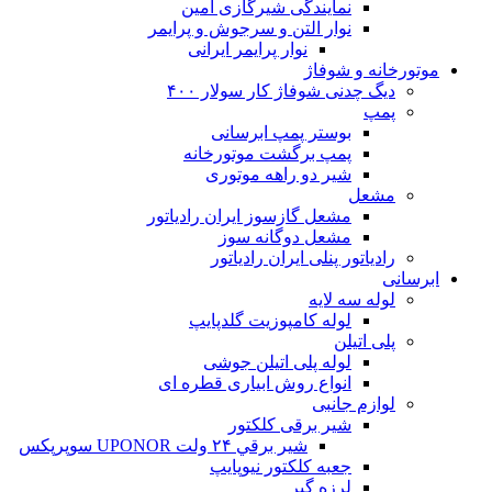
نمایندگی شیرگازی امین
نوار التن و سرجوش و پرایمر
نوار پرایمر ایرانی
موتورخانه و شوفاژ
دیگ چدنی شوفاژ کار سولار ۴۰۰
پمپ
بوستر پمپ ابرسانی
پمپ برگشت موتورخانه
شیر دو راهه موتوری
مشعل
مشعل گازسوز ایران رادیاتور
مشعل دوگانه سوز
رادیاتور پنلی ایران رادیاتور
ابرسانی
لوله سه لایه
لوله کامپوزیت گلدپایپ
پلی اتیلن
لوله پلی اتیلن جوشی
انواع روش ابیاری قطره ای
لوازم جانبی
شیر برقی کلکتور
شير برقي ۲۴ ولت UPONOR سوپرپکس
جعبه کلکتور نیوپایپ
لرزه گیر