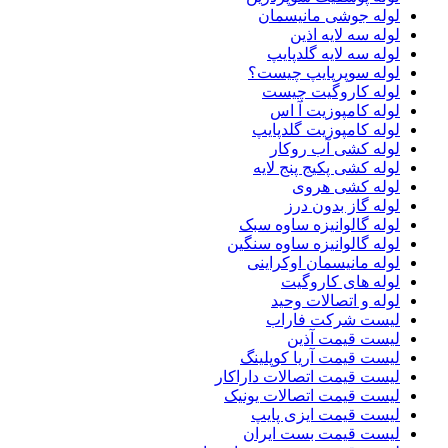
لوله جوشی مانیسمان
لوله سه لایه اذین
لوله سه لایه گلدپایپ
لوله سوپرپایپ چیست؟
لوله کاروگیت چیست
لوله کامپوزیت آ اس
لوله کامپوزیت گلدپایپ
لوله کشی آب روکار
لوله کشی پکیج پنج لایه
لوله کشی هروی
لوله گاز بدون درز
لوله گالوانیزه ساوه سبک
لوله گالوانیزه ساوه سنگین
لوله مانیسمان اوکراینی
لوله های کاروگیت
لوله و اتصالات وحید
لیست شرکت فاراب
لیست قیمت آذین
لیست قیمت آریا کوپلینگ
لیست قیمت اتصالات داراکار
لیست قیمت اتصالات یونیک
لیست قیمت ایزی پایپ
لیست قیمت بست ایران