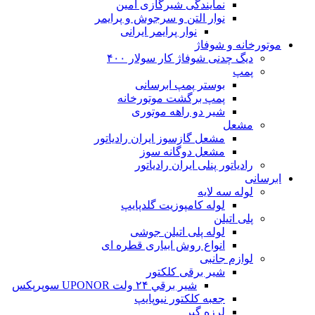
نمایندگی شیرگازی امین
نوار التن و سرجوش و پرایمر
نوار پرایمر ایرانی
موتورخانه و شوفاژ
دیگ چدنی شوفاژ کار سولار ۴۰۰
پمپ
بوستر پمپ ابرسانی
پمپ برگشت موتورخانه
شیر دو راهه موتوری
مشعل
مشعل گازسوز ایران رادیاتور
مشعل دوگانه سوز
رادیاتور پنلی ایران رادیاتور
ابرسانی
لوله سه لایه
لوله کامپوزیت گلدپایپ
پلی اتیلن
لوله پلی اتیلن جوشی
انواع روش ابیاری قطره ای
لوازم جانبی
شیر برقی کلکتور
شير برقي ۲۴ ولت UPONOR سوپرپکس
جعبه کلکتور نیوپایپ
لرزه گیر