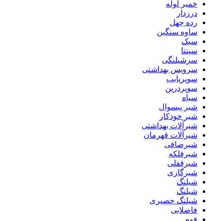
خمیر لوله
درزدار
رده چهل
ساوه سنگین
سبک
سپنتا
سرشیلنگی
سرویس بهداشتی
سوپرپایپ
سوپردرین
سیاه
شیر پیسوال
شیر خودکار
شیرآلات بهداشتی
شیرآلات قهرمان
شیرصافی
شیرفلکه
شیرقفلی
شیرگازی
شیلنگ
شیلنگ
شیلنگ حصیری
فاضلابی
فوم