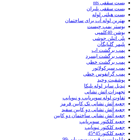
بست سقفی nts
بست سقفی پلیران
بست هیلتی لوله
بهترین لوله آب برای ساختمان
بوستر پمپ چیست
بوشن 40کلمپی
پلی اتیلن جوشی
پلیمر گلپایگان
پمپ برگشت اب
پمپ برگشت ابسرد
پمپ برگشت خطی
پمپ سیرکولاتور
پمپ گرانفوس خطی
پوشفیت وحید
تبدیل سایز لوله پلیکا
تجهیزات اتش نشانی
تفاوت لوله سوپرپابپ و نیوپایپ
جعبه آتش نشانی تک کابین قرمز
جعبه آتش نشانی دو کابین سفید
جعبه آتش نشانی ساختمان دو کابین
جعبه کلکتور سوپرپایپ
جعبه کلکتور نیوپایپ
جعبه کلکتور45*45
دانلودلیست قیمت سوپرپایپ99