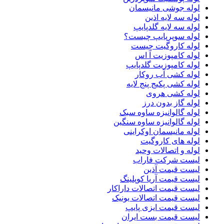
لوله جوشی مانیسمان
لوله سه لایه اذین
لوله سه لایه گلدپایپ
لوله سوپرپایپ چیست؟
لوله کاروگیت چیست
لوله کامپوزیت آ اس
لوله کامپوزیت گلدپایپ
لوله کشی آب روکار
لوله کشی پکیج پنج لایه
لوله کشی هروی
لوله گاز بدون درز
لوله گالوانیزه ساوه سبک
لوله گالوانیزه ساوه سنگین
لوله مانیسمان اوکراینی
لوله های کاروگیت
لوله و اتصالات وحید
لیست شرکت فاراب
لیست قیمت آذین
لیست قیمت آریا کوپلینگ
لیست قیمت اتصالات داراکار
لیست قیمت اتصالات یونیک
لیست قیمت ایزی پایپ
لیست قیمت بست ایران