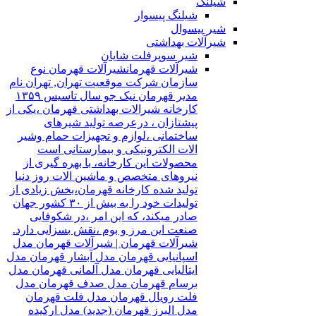
شیلنگ
شیلنگ پیسوار
شیر پیسوال
شیرآلات بهداشتی
شیر سوپرفلت شایان
شیرآلات قهرمان
شیرآلات قهرمان نوع
سازمان شرکت موقعیت تهران, تهران نام
مدیر قهرمان نیک جو سال تاسیس ۱۳۵۹
کارخانه شیرالات بهداشتی قهرمان ،یکی از
پیشتازان ، درعرصه تولید شیرهای
ساختمانی ،لوازم و تجهیزات حمام وشیر
الات الکترونیکی و بیمارستانی است
محصولات این کارخانه، با بهره گیری از
نیروهای متخصص و ماشین الات روز دنیا
تولید شده کارخانه قهرمان،بخش زیادی از
تولیدات خود را به بیش از ۳۰ کشور جهان
صادر میکند، که این امر ،در شکوفایی
صنعت این مرز و بوم ،نقش بسزایی دارد.
شیرآلات قهرمان | شیرآلات قهرمان مدل
اسپانیایی قهرمان مدل آبشار قهرمان مدل
ایتالیایی قهرمان مدل آلمانی قهرمان مدل
برسام قهرمان مدل صدف قهرمان مدل
فلت رویال قهرمان مدل فلت قهرمان
مدل البرز قهرمان (جدید) مدل ارکیده