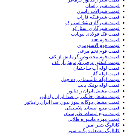
قیمت شیر راسان
قیمت شیرالات راسان
قیمت شیرفلکه فاراب
قیمت شیرگازی 3/4 استارکو
قیمت شیرگازی استارکو
قیمت فک فولادی نیوپایپ
قیمت فوم xpe
قیمت فوم الاستومری
قیمت فوم تخم مرغی
قیمت فوم مخصوص گرمایش از کف
قیمت کلکتور برقی گرمایش از کف
قیمت لوله آب ساختمان
قیمت لوله گاز
قیمت لوله مانیسمان رده چهل
قیمت لوله یونیک پایپ
قیمت مشعل ایران رادیاتور
قیمت مشعل خانگی بی صدا ایران رادیاتور
قیمت مشعل دوگانه سوز بدون صدا ایران رادیاتور
قیمت منبع انبساط پلاستیکی
قیمت منبع انبساط طبرستان
قیمت مهره ماسوره طلایی
کاتالوگ شیر امین
کاتالوگ مشعل دوگانه سوز