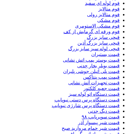
فوم لوله ای سفید
فوم متالایز
فوم متالایز رولی
فوم مشکی
فوم مشکی الاستومری
فوم ورقه ای گرمایش از کف
قیچی سایز بزرگ
قیچی سایز بزرگ آذین
قیچی لوله سبز سایز بزرگ
قیمت بستیران
قیمت بوستر پمپ اتش نشانی
قیمت بویلر بخار چدنی
قیمت پلی اتیلن جوشی پلیران
قیمت پمپ پنتاکس
قیمت تجهیزات آتش نشانی
قیمت جعبه کلکتور
قیمت دستگاه اتو لوله سبز
قیمت دستگاه پرس دستی نیوپایپ
قیمت دستگاه پرس شارژی نیوپایپ
قیمت دیگ چدنی
قیمت سوپرپایپ ۹۸
قیمت شیر پیسوار آذر
قیمت شیر حمام مروارید صبح
قیمت شیر رادیاتور گرمافر