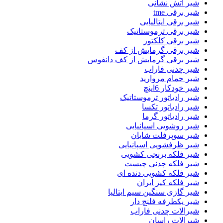
شیر اتش نشانی
شیر برقی tme
شیر برقی ایتالیایی
شیر برقی ترموستاتیک
شیر برقی کلکتور
شیر برقی گرمایش از کف
شیر برقی گرمایش از کف دانفوس
شیر چدنی فاراب
شیر حمام مروارید
شیر خودکار 6اینچ
شیر رادیاتور ترموستاتیک
شیر رادیاتور تکسا
شیر رادیاتور گرما
شیر روشویی اسپانیایی
شیر سوپرفلت شایان
شیر ظرفشویی اسپانیایی
شیر فلکه برنجی کشویی
شیر فلکه چدنی چیست
شیر فلکه کشویی دنده ای
شیر فلکه کیز ایران
شیر گازی سنگین سیم ایتالیا
شیر یکطرفه فلنچ دار
شیرالات چدنی فاراب
شیرالات راسان