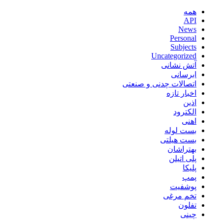
همه
API
News
Personal
Subjects
Uncategorized
آتش نشانی
ابرسانی
اتصالات چدنی و صنعتی
اخبار تازه
اذین
الکترود
اهنی
بست لوله
بست هیلتی
بهتراشان
پلی اتیلن
پلیکا
پمپ
پوشفیت
تخم مرغی
تفلون
چینی