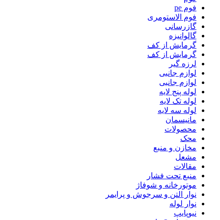
فوم pe
فوم الاستومری
گازرسانی
گالوانیزه
گرمایش از کف
گرمایش از کف
لرزه گیر
لوازم جانبی
لوازم جانبی
لوله پنج لایه
لوله تک لایه
لوله سه لایه
مانیسمان
محصولات
محک
مخازن و منبع
مشعل
مقالات
منبع تحت فشار
موتورخانه و شوفاژ
نوار التن و سرجوش و پرایمر
نوار لوله
نیوپایپ