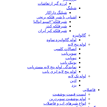
لرزه گیر ارتعاشات
شیلنگ
شیلنگ داراکار
اشنایی با شیر فلکه برنجی
شیرفلکه”۲سیم ایتالیا
شیرفلکه کیتز
شیرفلکه کیز ایران
گالوانیزه
لوله گالوانیزه ساوه
لوله پنج لایه
اتصالات کلمپی
سوپرپایپ
نیوپایپ
یونیک پایپ
نمایندگی لوله پنج لایه مسترپایپ
لوله پنج لایه ایزی پایپ
لوله تک لایه
اذین
یزد
فاضلابی
لیست قیمت پوشفیت
لوله پوشفیت سوپردرین
انواع شیرهای اب و فاضلاب