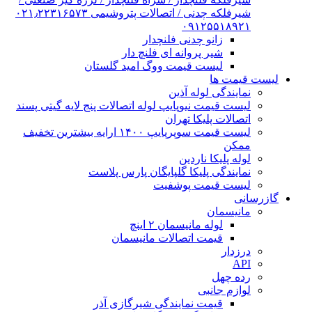
شیرفلکه چدنی / اتصالات پتروشیمی ۰۲۱٫۲۲۳۱۶۵۷۳
۰۹۱۲۵۵۱۸۹۲۱
زانو چدنی فلنچدار
شیر پروانه ای فلنچ دار
لیست قیمت ووگ امید گلستان
لیست قیمت ها
نمایندگی لوله آذین
لیست قیمت نیوپایپ لوله اتصالات پنج لایه گیتی پسند
اتصالات پلیکا تهران
لیست قیمت سوپرپایپ ۱۴۰۰ ارایه بیشترین تخفیف
ممکن
لوله پلیکا ناردین
نمایندگی پلیکا گلپایگان پارس پلاست
لیست قیمت پوشفیت
گازرسانی
مانیسمان
لوله مانیسمان ۲ اینچ
قیمت اتصالات مانیسمان
درزدار
API
رده چهل
لوازم جانبی
قیمت نمایندگی شیرگازی آذر