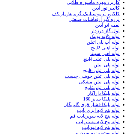
کاربرد مهره ماسوره طلایی
کالبیراتور آذین
کلکتور ترموستاتیک گرمایش از کف
لرزه گیر ارتعاشات صنعتی
لقمه اتو آذین
لول گاز درزدار
لوله 5لایه یونیک
لوله آب پلی اتیلن
لوله اهنی 2اینچ
لوله اهنی سپنتا
لوله پلی اتیلت4اینچ
لوله پلی اتیلن
لوله پلی اتیلن 6اینچ
لوله پلی اتیلن جوشی چیست
لوله پلی اتیلن مشکی
لوله پلی اتیلن4اینچ
لوله پلیکا داراکار
لوله پلیکا سایز 160
لوله پلیکا فشار قوی گلپایگان
لوله پنج لایه ایزی پایپ
لوله پنج لایه سوپرپایپ قم
لوله پنج لایه مسترپایپ
لوله پنج لایه نیوپایپ
لوله پوشفیت سوپردرین