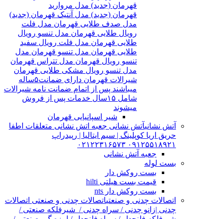
قهرمان (جدید) مدل مروارید
قهرمان (جدید) مدل آنتیک قهرمان (جدید)
مدل صدف طلایی قهرمان مدل فلت
رویال طلایی قهرمان مدل تنسو رویال
طلایی قهرمان مدل فلت رویال سفید
طلایی قهرمان مدل تنسو قهرمان مدل
تنسو رویال قهرمان مدل تتراس قهرمان
مدل تنسو رویال مشکی طلایی قهرمان
شیرالات قهرمان دارای ضمانت۵ساله
میباشند پس از اتمام ضمانت نامه شیرالات
شامل ۱۵سال خدمات پس از فروش
میشوند
شیر اسپانیایی قهرمان
آتش نشانی
آتش نشانی جعبه اتش نشانی متعلقات اطفا
حریق اریا کوپلینگ | سیم ایتالیا | رپیدراپ
۰۹۱۲۵۵۱۸۹۲۱ ۰۲۱۲۲۳۱۶۵۷۳
جعبه آتش نشانی
بست لوله
بست روکش دار
قیمت بست هیلتی hilti
بست روکش دار nts
اتصالات چدنی و صنعتی
اتصالات چدنی و صنعتی اتصالات
چدنی |زانو چدنی / سراه چدنی / شیرفلکه صنعتی /
شیرفلکه فلنچدار / سراه فلنچدار / لرزه گیر صنعتی /