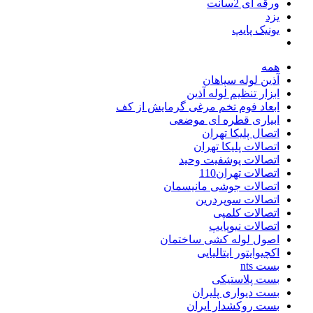
ورقه ای 2سانت
یزد
یونیک پایپ
همه
آذین لوله سپاهان
ابزار تنظیم لوله آذین
ابعاد فوم تخم مرغی گرمایش از کف
ابیاری قطره ای موضعی
اتصال پلیکا تهران
اتصالات پلیکا تهران
اتصالات پوشفیت وحید
اتصالات تهران110
اتصالات جوشی مانیسمان
اتصالات سوپردرین
اتصالات کلمپی
اتصالات نیوپایپ
اصول لوله کشی ساختمان
اکچیوایتور ایتالیایی
بست nts
بست پلاستیکی
بست دیواری پلیران
بست روکشدار ایران