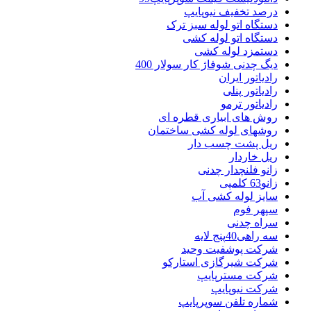
درصد تخفیف نیوپایپ
دستگاه اتو لوله سبز ترک
دستگاه اتو لوله کشی
دستمزد لوله کشی
دیگ چدنی شوفاژ کار سولار 400
رادیاتور ایران
رادیاتور پنلی
رادیاتور ترمو
روش های ابیاری قطره ای
روشهای لوله کشی ساختمان
ریل پشت چسب دار
ریل خاردار
زانو فلنچدار چدنی
زانو63 کلمپی
سایز لوله کشی آب
سپهر فوم
سراه چدنی
سه راهی40پنج لایه
شرکت پوشفیت وحید
شرکت شیرگازی استارکو
شرکت مسترپایپ
شرکت نیوپایپ
شماره تلفن سوپرپایپ