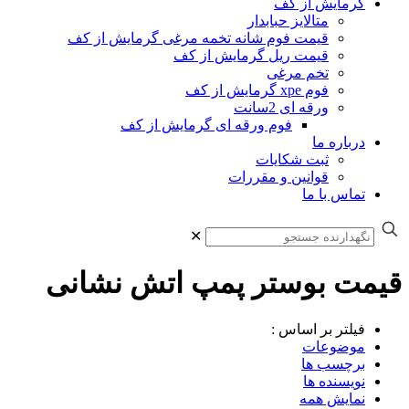
گرمایش از کف
متالایز حبابدار
قیمت فوم شانه تخمه مرغی گرمایش از کف
قیمت ریل گرمایش از کف
تخم مرغی
فوم xpe گرمایش از کف
ورقه ای 2سانت
فوم ورقه ای گرمایش از کف
درباره ما
ثبت شکایات
قوانین و مقررات
تماس با ما
✕
قیمت بوستر پمپ اتش نشانی
فیلتر بر اساس :
موضوعات
برچسب ها
نویسنده ها
نمایش همه