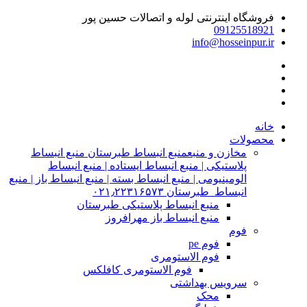
فروشگاه اینترنتی لوله و اتصالات حسین پور
09125518921
info@hosseinpur.ir
خانه
محصولات
مخازن و منبع
منبع انبساط طبرستان منبع انبساط
پلاستیکی | منبع انبساط ایستاده | منبع انبساط
الومینیومی | منبع انبساط بسته | منبع انبساط باز | منبع
انبساط طبرستان ۰۲۱٫۲۲۳۱۶۵۷۳
منبع انبساط پلاستیکی طبرستان
منبع انبساط باز مهرافروز
فوم
فوم pe
فوم الاستومری
فوم الاستومری کافلکس
سرویس بهداشتی
محک