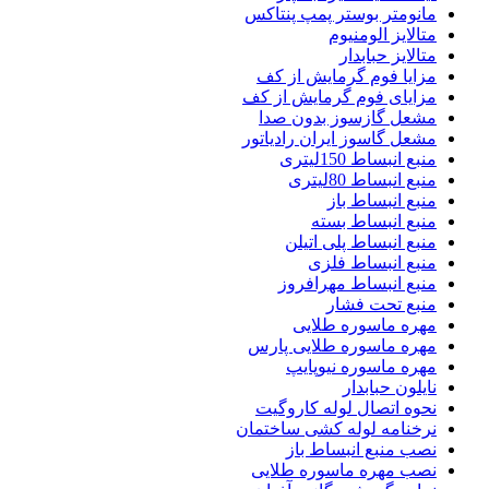
مانومتر بوستر پمپ پنتاکس
متالایز الومنیوم
متالایز حبابدار
مزایا فوم گرمایش از کف
مزایای فوم گرمایش از کف
مشعل گازسوز بدون صدا
مشعل گاسوز ایران رادیاتور
منبع انبساط 150لیتری
منبع انبساط 80لیتری
منبع انبساط باز
منبع انبساط بسته
منبع انبساط پلی اتیلن
منبع انبساط فلزی
منبع انبساط مهرافروز
منبع تحت فشار
مهره ماسوره طلایی
مهره ماسوره طلایی پارس
مهره ماسوره نیوپایپ
نایلون حبابدار
نحوه اتصال لوله کاروگیت
نرخنامه لوله کشی ساختمان
نصب منبع انبساط باز
نصب مهره ماسوره طلایی