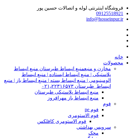
فروشگاه اینترنتی لوله و اتصالات حسین پور
09125518921
info@hosseinpur.ir
خانه
محصولات
مخازن و منبع
منبع انبساط طبرستان منبع انبساط
پلاستیکی | منبع انبساط ایستاده | منبع انبساط
الومینیومی | منبع انبساط بسته | منبع انبساط باز | منبع
انبساط طبرستان ۰۲۱٫۲۲۳۱۶۵۷۳
منبع انبساط پلاستیکی طبرستان
منبع انبساط باز مهرافروز
فوم
فوم pe
فوم الاستومری
فوم الاستومری کافلکس
سرویس بهداشتی
محک