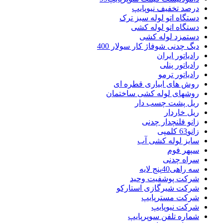
درصد تخفیف نیوپایپ
دستگاه اتو لوله سبز ترک
دستگاه اتو لوله کشی
دستمزد لوله کشی
دیگ چدنی شوفاژ کار سولار 400
رادیاتور ایران
رادیاتور پنلی
رادیاتور ترمو
روش های ابیاری قطره ای
روشهای لوله کشی ساختمان
ریل پشت چسب دار
ریل خاردار
زانو فلنچدار چدنی
زانو63 کلمپی
سایز لوله کشی آب
سپهر فوم
سراه چدنی
سه راهی40پنج لایه
شرکت پوشفیت وحید
شرکت شیرگازی استارکو
شرکت مسترپایپ
شرکت نیوپایپ
شماره تلفن سوپرپایپ