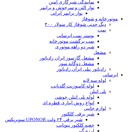
نمایندگی شیرگازی امین
نوار التن و سرجوش و پرایمر
نوار پرایمر ایرانی
موتورخانه و شوفاژ
دیگ چدنی شوفاژ کار سولار ۴۰۰
پمپ
بوستر پمپ ابرسانی
پمپ برگشت موتورخانه
شیر دو راهه موتوری
مشعل
مشعل گازسوز ایران رادیاتور
مشعل دوگانه سوز
رادیاتور پنلی ایران رادیاتور
ابرسانی
لوله سه لایه
لوله کامپوزیت گلدپایپ
پلی اتیلن
لوله پلی اتیلن جوشی
انواع روش ابیاری قطره ای
لوازم جانبی
شیر برقی کلکتور
شير برقي ۲۴ ولت UPONOR سوپرپکس
جعبه کلکتور نیوپایپ
لرزه گیر