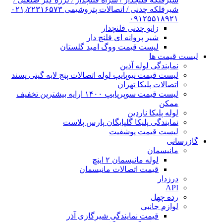
شیرفلکه چدنی / اتصالات پتروشیمی ۰۲۱٫۲۲۳۱۶۵۷۳
۰۹۱۲۵۵۱۸۹۲۱
زانو چدنی فلنچدار
شیر پروانه ای فلنچ دار
لیست قیمت ووگ امید گلستان
لیست قیمت ها
نمایندگی لوله آذین
لیست قیمت نیوپایپ لوله اتصالات پنج لایه گیتی پسند
اتصالات پلیکا تهران
لیست قیمت سوپرپایپ ۱۴۰۰ ارایه بیشترین تخفیف
ممکن
لوله پلیکا ناردین
نمایندگی پلیکا گلپایگان پارس پلاست
لیست قیمت پوشفیت
گازرسانی
مانیسمان
لوله مانیسمان ۲ اینچ
قیمت اتصالات مانیسمان
درزدار
API
رده چهل
لوازم جانبی
قیمت نمایندگی شیرگازی آذر