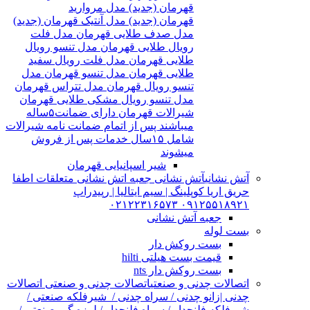
قهرمان (جدید) مدل مروارید
قهرمان (جدید) مدل آنتیک قهرمان (جدید)
مدل صدف طلایی قهرمان مدل فلت
رویال طلایی قهرمان مدل تنسو رویال
طلایی قهرمان مدل فلت رویال سفید
طلایی قهرمان مدل تنسو قهرمان مدل
تنسو رویال قهرمان مدل تتراس قهرمان
مدل تنسو رویال مشکی طلایی قهرمان
شیرالات قهرمان دارای ضمانت۵ساله
میباشند پس از اتمام ضمانت نامه شیرالات
شامل ۱۵سال خدمات پس از فروش
میشوند
شیر اسپانیایی قهرمان
آتش نشانی
آتش نشانی جعبه اتش نشانی متعلقات اطفا
حریق اریا کوپلینگ | سیم ایتالیا | رپیدراپ
۰۹۱۲۵۵۱۸۹۲۱ ۰۲۱۲۲۳۱۶۵۷۳
جعبه آتش نشانی
بست لوله
بست روکش دار
قیمت بست هیلتی hilti
بست روکش دار nts
اتصالات چدنی و صنعتی
اتصالات چدنی و صنعتی اتصالات
چدنی |زانو چدنی / سراه چدنی / شیرفلکه صنعتی /
شیرفلکه فلنچدار / سراه فلنچدار / لرزه گیر صنعتی /