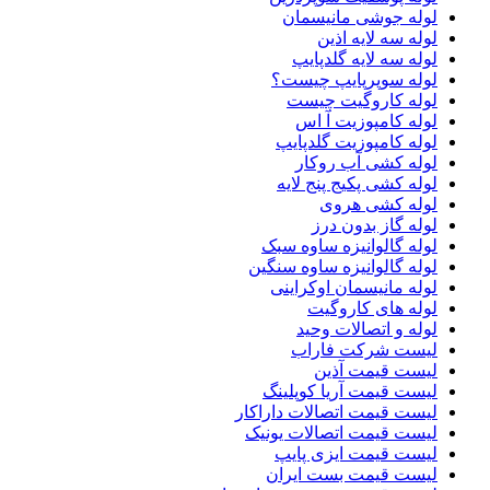
لوله جوشی مانیسمان
لوله سه لایه اذین
لوله سه لایه گلدپایپ
لوله سوپرپایپ چیست؟
لوله کاروگیت چیست
لوله کامپوزیت آ اس
لوله کامپوزیت گلدپایپ
لوله کشی آب روکار
لوله کشی پکیج پنج لایه
لوله کشی هروی
لوله گاز بدون درز
لوله گالوانیزه ساوه سبک
لوله گالوانیزه ساوه سنگین
لوله مانیسمان اوکراینی
لوله های کاروگیت
لوله و اتصالات وحید
لیست شرکت فاراب
لیست قیمت آذین
لیست قیمت آریا کوپلینگ
لیست قیمت اتصالات داراکار
لیست قیمت اتصالات یونیک
لیست قیمت ایزی پایپ
لیست قیمت بست ایران