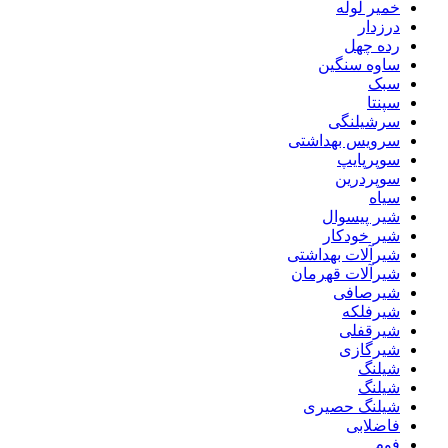
خمیر لوله
درزدار
رده چهل
ساوه سنگین
سبک
سپنتا
سرشیلنگی
سرویس بهداشتی
سوپرپایپ
سوپردرین
سیاه
شیر پیسوال
شیر خودکار
شیرآلات بهداشتی
شیرآلات قهرمان
شیرصافی
شیرفلکه
شیرقفلی
شیرگازی
شیلنگ
شیلنگ
شیلنگ حصیری
فاضلابی
فوم