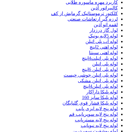
کاربرد مهره ماسوره طلایی
کالبیراتور آذین
کلکتور ترموستاتیک گرمایش از کف
لرزه گیر ارتعاشات صنعتی
لقمه اتو آذین
لول گاز درزدار
لوله 5لایه یونیک
لوله آب پلی اتیلن
لوله اهنی 2اینچ
لوله اهنی سپنتا
لوله پلی اتیلت4اینچ
لوله پلی اتیلن
لوله پلی اتیلن 6اینچ
لوله پلی اتیلن جوشی چیست
لوله پلی اتیلن مشکی
لوله پلی اتیلن4اینچ
لوله پلیکا داراکار
لوله پلیکا سایز 160
لوله پلیکا فشار قوی گلپایگان
لوله پنج لایه ایزی پایپ
لوله پنج لایه سوپرپایپ قم
لوله پنج لایه مسترپایپ
لوله پنج لایه نیوپایپ
لوله پوشفیت سوپردرین