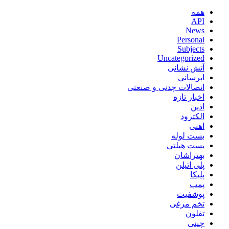
همه
API
News
Personal
Subjects
Uncategorized
آتش نشانی
ابرسانی
اتصالات چدنی و صنعتی
اخبار تازه
اذین
الکترود
اهنی
بست لوله
بست هیلتی
بهتراشان
پلی اتیلن
پلیکا
پمپ
پوشفیت
تخم مرغی
تفلون
چینی