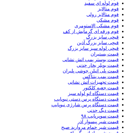
فوم لوله ای سفید
فوم متالایز
فوم متالایز رولی
فوم مشکی
فوم مشکی الاستومری
فوم ورقه ای گرمایش از کف
قیچی سایز بزرگ
قیچی سایز بزرگ آذین
قیچی لوله سبز سایز بزرگ
قیمت بستیران
قیمت بوستر پمپ اتش نشانی
قیمت بویلر بخار چدنی
قیمت پلی اتیلن جوشی پلیران
قیمت پمپ پنتاکس
قیمت تجهیزات آتش نشانی
قیمت جعبه کلکتور
قیمت دستگاه اتو لوله سبز
قیمت دستگاه پرس دستی نیوپایپ
قیمت دستگاه پرس شارژی نیوپایپ
قیمت دیگ چدنی
قیمت سوپرپایپ ۹۸
قیمت شیر پیسوار آذر
قیمت شیر حمام مروارید صبح
قیمت شیر رادیاتور گرمافر