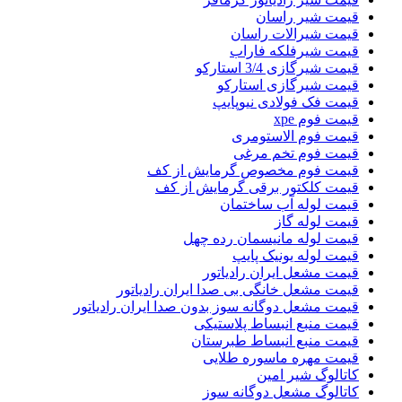
قیمت شیر راسان
قیمت شیرالات راسان
قیمت شیرفلکه فاراب
قیمت شیرگازی 3/4 استارکو
قیمت شیرگازی استارکو
قیمت فک فولادی نیوپایپ
قیمت فوم xpe
قیمت فوم الاستومری
قیمت فوم تخم مرغی
قیمت فوم مخصوص گرمایش از کف
قیمت کلکتور برقی گرمایش از کف
قیمت لوله آب ساختمان
قیمت لوله گاز
قیمت لوله مانیسمان رده چهل
قیمت لوله یونیک پایپ
قیمت مشعل ایران رادیاتور
قیمت مشعل خانگی بی صدا ایران رادیاتور
قیمت مشعل دوگانه سوز بدون صدا ایران رادیاتور
قیمت منبع انبساط پلاستیکی
قیمت منبع انبساط طبرستان
قیمت مهره ماسوره طلایی
کاتالوگ شیر امین
کاتالوگ مشعل دوگانه سوز