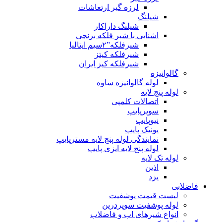
لرزه گیر ارتعاشات
شیلنگ
شیلنگ داراکار
اشنایی با شیر فلکه برنجی
شیرفلکه”۲سیم ایتالیا
شیرفلکه کیتز
شیرفلکه کیز ایران
گالوانیزه
لوله گالوانیزه ساوه
لوله پنج لایه
اتصالات کلمپی
سوپرپایپ
نیوپایپ
یونیک پایپ
نمایندگی لوله پنج لایه مسترپایپ
لوله پنج لایه ایزی پایپ
لوله تک لایه
اذین
یزد
فاضلابی
لیست قیمت پوشفیت
لوله پوشفیت سوپردرین
انواع شیرهای اب و فاضلاب