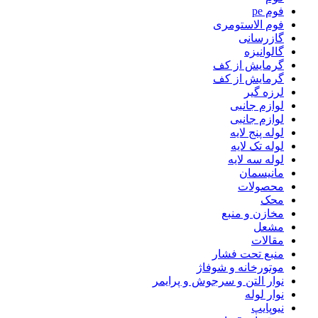
فوم pe
فوم الاستومری
گازرسانی
گالوانیزه
گرمایش از کف
گرمایش از کف
لرزه گیر
لوازم جانبی
لوازم جانبی
لوله پنج لایه
لوله تک لایه
لوله سه لایه
مانیسمان
محصولات
محک
مخازن و منبع
مشعل
مقالات
منبع تحت فشار
موتورخانه و شوفاژ
نوار التن و سرجوش و پرایمر
نوار لوله
نیوپایپ