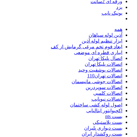
ورقه ای 2سانت
یزد
یونیک پایپ
همه
آذین لوله سپاهان
ابزار تنظیم لوله آذین
ابعاد فوم تخم مرغی گرمایش از کف
ابیاری قطره ای موضعی
اتصال پلیکا تهران
اتصالات پلیکا تهران
اتصالات پوشفیت وحید
اتصالات تهران110
اتصالات جوشی مانیسمان
اتصالات سوپردرین
اتصالات کلمپی
اتصالات نیوپایپ
اصول لوله کشی ساختمان
اکچیوایتور ایتالیایی
بست nts
بست پلاستیکی
بست دیواری پلیران
بست روکشدار ایران