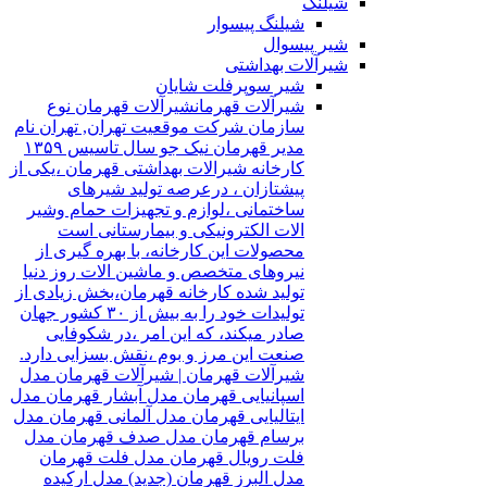
شیلنگ
شیلنگ پیسوار
شیر پیسوال
شیرآلات بهداشتی
شیر سوپرفلت شایان
شیرآلات قهرمان
شیرآلات قهرمان نوع
سازمان شرکت موقعیت تهران, تهران نام
مدیر قهرمان نیک جو سال تاسیس ۱۳۵۹
کارخانه شیرالات بهداشتی قهرمان ،یکی از
پیشتازان ، درعرصه تولید شیرهای
ساختمانی ،لوازم و تجهیزات حمام وشیر
الات الکترونیکی و بیمارستانی است
محصولات این کارخانه، با بهره گیری از
نیروهای متخصص و ماشین الات روز دنیا
تولید شده کارخانه قهرمان،بخش زیادی از
تولیدات خود را به بیش از ۳۰ کشور جهان
صادر میکند، که این امر ،در شکوفایی
صنعت این مرز و بوم ،نقش بسزایی دارد.
شیرآلات قهرمان | شیرآلات قهرمان مدل
اسپانیایی قهرمان مدل آبشار قهرمان مدل
ایتالیایی قهرمان مدل آلمانی قهرمان مدل
برسام قهرمان مدل صدف قهرمان مدل
فلت رویال قهرمان مدل فلت قهرمان
مدل البرز قهرمان (جدید) مدل ارکیده