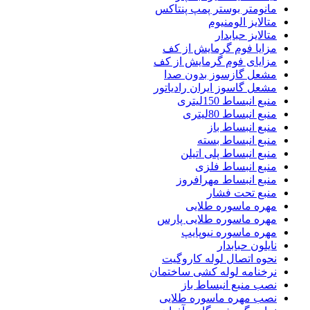
مانومتر بوستر پمپ پنتاکس
متالایز الومنیوم
متالایز حبابدار
مزایا فوم گرمایش از کف
مزایای فوم گرمایش از کف
مشعل گازسوز بدون صدا
مشعل گاسوز ایران رادیاتور
منبع انبساط 150لیتری
منبع انبساط 80لیتری
منبع انبساط باز
منبع انبساط بسته
منبع انبساط پلی اتیلن
منبع انبساط فلزی
منبع انبساط مهرافروز
منبع تحت فشار
مهره ماسوره طلایی
مهره ماسوره طلایی پارس
مهره ماسوره نیوپایپ
نایلون حبابدار
نحوه اتصال لوله کاروگیت
نرخنامه لوله کشی ساختمان
نصب منبع انبساط باز
نصب مهره ماسوره طلایی