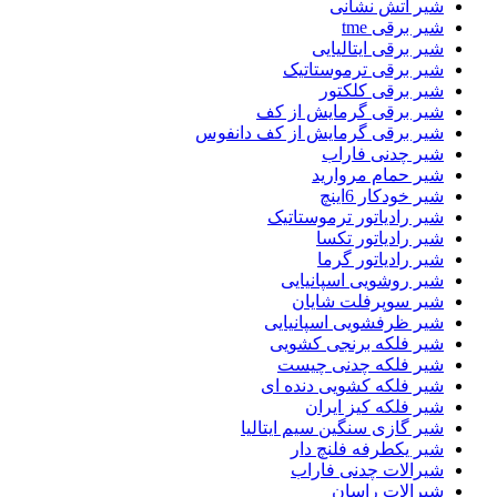
شیر اتش نشانی
شیر برقی tme
شیر برقی ایتالیایی
شیر برقی ترموستاتیک
شیر برقی کلکتور
شیر برقی گرمایش از کف
شیر برقی گرمایش از کف دانفوس
شیر چدنی فاراب
شیر حمام مروارید
شیر خودکار 6اینچ
شیر رادیاتور ترموستاتیک
شیر رادیاتور تکسا
شیر رادیاتور گرما
شیر روشویی اسپانیایی
شیر سوپرفلت شایان
شیر ظرفشویی اسپانیایی
شیر فلکه برنجی کشویی
شیر فلکه چدنی چیست
شیر فلکه کشویی دنده ای
شیر فلکه کیز ایران
شیر گازی سنگین سیم ایتالیا
شیر یکطرفه فلنچ دار
شیرالات چدنی فاراب
شیرالات راسان