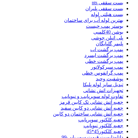
بست سقفی nts
بست سقفی پلیران
بست هیلتی لوله
بهترین لوله آب برای ساختمان
بوستر پمپ چیست
بوشن 40کلمپی
پلی اتیلن جوشی
پلیمر گلپایگان
پمپ برگشت اب
پمپ برگشت ابسرد
پمپ برگشت خطی
پمپ سیرکولاتور
پمپ گرانفوس خطی
پوشفیت وحید
تبدیل سایز لوله پلیکا
تجهیزات اتش نشانی
تفاوت لوله سوپرپابپ و نیوپایپ
جعبه آتش نشانی تک کابین قرمز
جعبه آتش نشانی دو کابین سفید
جعبه آتش نشانی ساختمان دو کابین
جعبه کلکتور سوپرپایپ
جعبه کلکتور نیوپایپ
جعبه کلکتور45*45
دانلودلیست قیمت سوپرپایپ99