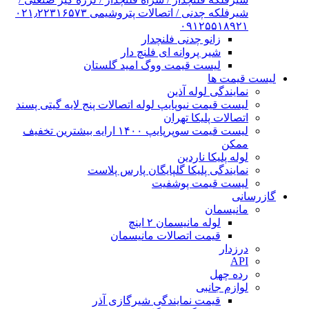
شیرفلکه چدنی / اتصالات پتروشیمی ۰۲۱٫۲۲۳۱۶۵۷۳
۰۹۱۲۵۵۱۸۹۲۱
زانو چدنی فلنچدار
شیر پروانه ای فلنچ دار
لیست قیمت ووگ امید گلستان
لیست قیمت ها
نمایندگی لوله آذین
لیست قیمت نیوپایپ لوله اتصالات پنج لایه گیتی پسند
اتصالات پلیکا تهران
لیست قیمت سوپرپایپ ۱۴۰۰ ارایه بیشترین تخفیف
ممکن
لوله پلیکا ناردین
نمایندگی پلیکا گلپایگان پارس پلاست
لیست قیمت پوشفیت
گازرسانی
مانیسمان
لوله مانیسمان ۲ اینچ
قیمت اتصالات مانیسمان
درزدار
API
رده چهل
لوازم جانبی
قیمت نمایندگی شیرگازی آذر