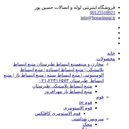
فروشگاه اینترنتی لوله و اتصالات حسین پور
09125518921
info@hosseinpur.ir
خانه
محصولات
مخازن و منبع
منبع انبساط طبرستان منبع انبساط
پلاستیکی | منبع انبساط ایستاده | منبع انبساط
الومینیومی | منبع انبساط بسته | منبع انبساط باز | منبع
انبساط طبرستان ۰۲۱٫۲۲۳۱۶۵۷۳
منبع انبساط پلاستیکی طبرستان
منبع انبساط باز مهرافروز
فوم
فوم pe
فوم الاستومری
فوم الاستومری کافلکس
سرویس بهداشتی
محک