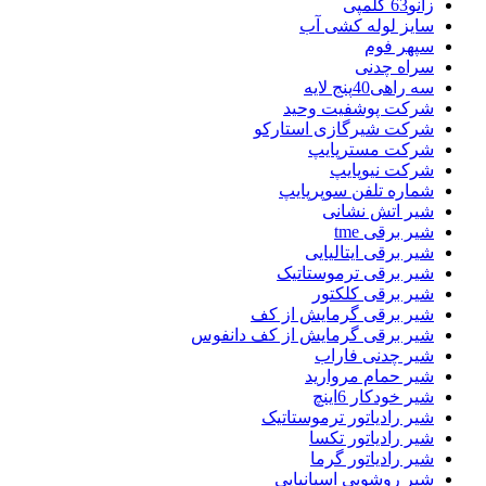
زانو63 کلمپی
سایز لوله کشی آب
سپهر فوم
سراه چدنی
سه راهی40پنج لایه
شرکت پوشفیت وحید
شرکت شیرگازی استارکو
شرکت مسترپایپ
شرکت نیوپایپ
شماره تلفن سوپرپایپ
شیر اتش نشانی
شیر برقی tme
شیر برقی ایتالیایی
شیر برقی ترموستاتیک
شیر برقی کلکتور
شیر برقی گرمایش از کف
شیر برقی گرمایش از کف دانفوس
شیر چدنی فاراب
شیر حمام مروارید
شیر خودکار 6اینچ
شیر رادیاتور ترموستاتیک
شیر رادیاتور تکسا
شیر رادیاتور گرما
شیر روشویی اسپانیایی