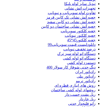
تبدیل سایز لوله پلیکا
تجهیزات اتش نشانی
تفاوت لوله سوپرپابپ و نیوپایپ
جعبه آتش نشانی تک کابین قرمز
جعبه آتش نشانی دو کابین سفید
جعبه آتش نشانی ساختمان دو کابین
جعبه کلکتور سوپرپایپ
جعبه کلکتور نیوپایپ
جعبه کلکتور45*45
دانلودلیست قیمت سوپرپایپ99
درصد تخفیف نیوپایپ
دستگاه اتو لوله سبز ترک
دستگاه اتو لوله کشی
دستمزد لوله کشی
دیگ چدنی شوفاژ کار سولار 400
رادیاتور ایران
رادیاتور پنلی
رادیاتور ترمو
روش های ابیاری قطره ای
روشهای لوله کشی ساختمان
ریل پشت چسب دار
ریل خاردار
زانو فلنچدار چدنی