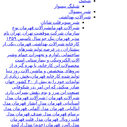
شیلنگ
شیلنگ پیسوار
شیر پیسوال
شیرآلات بهداشتی
شیر سوپرفلت شایان
شیرآلات قهرمان
شیرآلات قهرمان نوع
سازمان شرکت موقعیت تهران, تهران نام
مدیر قهرمان نیک جو سال تاسیس ۱۳۵۹
کارخانه شیرالات بهداشتی قهرمان ،یکی از
پیشتازان ، درعرصه تولید شیرهای
ساختمانی ،لوازم و تجهیزات حمام وشیر
الات الکترونیکی و بیمارستانی است
محصولات این کارخانه، با بهره گیری از
نیروهای متخصص و ماشین الات روز دنیا
تولید شده کارخانه قهرمان،بخش زیادی از
تولیدات خود را به بیش از ۳۰ کشور جهان
صادر میکند، که این امر ،در شکوفایی
صنعت این مرز و بوم ،نقش بسزایی دارد.
شیرآلات قهرمان | شیرآلات قهرمان مدل
اسپانیایی قهرمان مدل آبشار قهرمان مدل
ایتالیایی قهرمان مدل آلمانی قهرمان مدل
برسام قهرمان مدل صدف قهرمان مدل
فلت رویال قهرمان مدل فلت قهرمان
مدل البرز قهرمان (جدید) مدل ارکیده