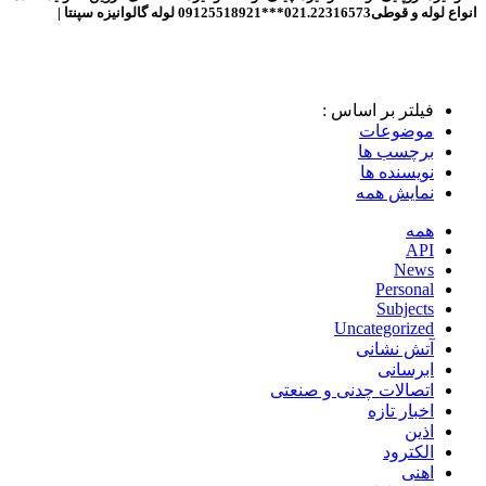
انواع لوله و قوطی021.22316573***09125518921 لوله گالوانیزه سپنتا |
لوله اهنی 2اینچ
فیلتر بر اساس :
موضوعات
برچسب ها
نویسنده ها
نمایش همه
همه
API
News
Personal
Subjects
Uncategorized
آتش نشانی
ابرسانی
اتصالات چدنی و صنعتی
اخبار تازه
اذین
الکترود
اهنی