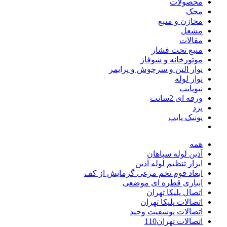
محصولات
محک
مخازن و منبع
مشعل
مقالات
منبع تحت فشار
موتورخانه و شوفاژ
نوار التن و سرجوش و پرایمر
نوار لوله
نیوپایپ
ورقه ای 2سانت
یزد
یونیک پایپ
همه
آذین لوله سپاهان
ابزار تنظیم لوله آذین
ابعاد فوم تخم مرغی گرمایش از کف
ابیاری قطره ای موضعی
اتصال پلیکا تهران
اتصالات پلیکا تهران
اتصالات پوشفیت وحید
اتصالات تهران110