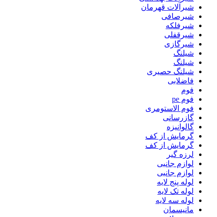
شیرآلات قهرمان
شیرصافی
شیرفلکه
شیرقفلی
شیرگازی
شیلنگ
شیلنگ
شیلنگ حصیری
فاضلابی
فوم
فوم pe
فوم الاستومری
گازرسانی
گالوانیزه
گرمایش از کف
گرمایش از کف
لرزه گیر
لوازم جانبی
لوازم جانبی
لوله پنج لایه
لوله تک لایه
لوله سه لایه
مانیسمان