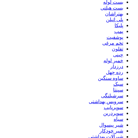
بست لوله
بست هیلتی
بهتراشان
پلی اتیلن
پلیکا
پمپ
پوشفیت
تخم مرغی
تفلون
چینی
خمیر لوله
درزدار
رده چهل
ساوه سنگین
سبک
سپنتا
سرشیلنگی
سرویس بهداشتی
سوپرپایپ
سوپردرین
سیاه
شیر پیسوال
شیر خودکار
شیرآلات بهداشتی