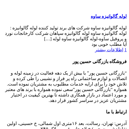
لوله گالوانیزه ساوه
لوله گالوانیزه ساوه شرکت های برند تولید کننده لوله گالوانیزه :
لوله گالوانیزه ساوه لوله گالوانیزه سپاهان شرکت کارخانجات نورد
و پروفیل ساوه-لوله گالوانیزه ساوه لوله
[…]
آیا مطلب خوبی بود
1
اطلاعات بیشتر
فروشگاه بازرگانی حسین پور
“بازرگانی حسین پور” با بیش از یک دهه فعالیت در زمینه لوله و
اتصالات و لوازم ساختمانی راه پر فراز و نشیبی را طی کرده و
تلاش خود را برای ارایه خدمات مطلبوب به مشتریان نموده است.
همواره “بازرگانی حسین پور“سعی نموده همواره با برند های معتبر
و مورد اعتماد در بازار همکاری داشته تا بهترین کیفیت در اختیار
مشتریان عزیز در سراسر کشور قرار دهد.
ارتباط با ما
آدرس: تهران، رسالت، بعد ۱۶متری اول شمالی، خ حسینی، اولین
تقاطع (سمت چپ) خ لاهیجانی غربی، پلاک ۲۴۵