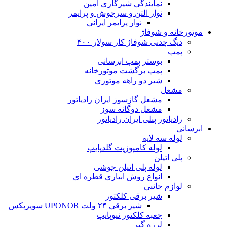
نمایندگی شیرگازی امین
نوار التن و سرجوش و پرایمر
نوار پرایمر ایرانی
موتورخانه و شوفاژ
دیگ چدنی شوفاژ کار سولار ۴۰۰
پمپ
بوستر پمپ ابرسانی
پمپ برگشت موتورخانه
شیر دو راهه موتوری
مشعل
مشعل گازسوز ایران رادیاتور
مشعل دوگانه سوز
رادیاتور پنلی ایران رادیاتور
ابرسانی
لوله سه لایه
لوله کامپوزیت گلدپایپ
پلی اتیلن
لوله پلی اتیلن جوشی
انواع روش ابیاری قطره ای
لوازم جانبی
شیر برقی کلکتور
شير برقي ۲۴ ولت UPONOR سوپرپکس
جعبه کلکتور نیوپایپ
لرزه گیر