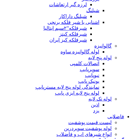
لرزه گیر ارتعاشات
شیلنگ
شیلنگ داراکار
اشنایی با شیر فلکه برنجی
شیرفلکه”۲سیم ایتالیا
شیرفلکه کیتز
شیرفلکه کیز ایران
گالوانیزه
لوله گالوانیزه ساوه
لوله پنج لایه
اتصالات کلمپی
سوپرپایپ
نیوپایپ
یونیک پایپ
نمایندگی لوله پنج لایه مسترپایپ
لوله پنج لایه ایزی پایپ
لوله تک لایه
اذین
یزد
فاضلابی
لیست قیمت پوشفیت
لوله پوشفیت سوپردرین
انواع شیرهای اب و فاضلاب