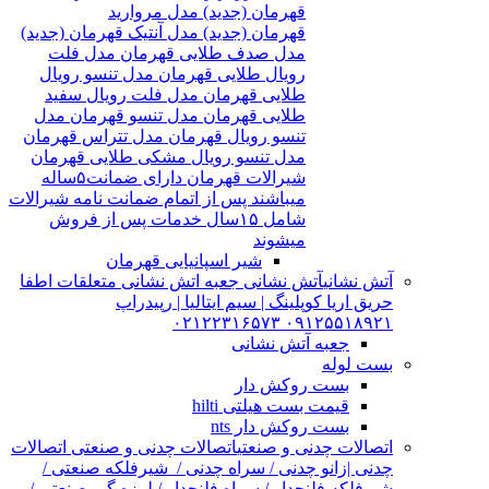
قهرمان (جدید) مدل مروارید
قهرمان (جدید) مدل آنتیک قهرمان (جدید)
مدل صدف طلایی قهرمان مدل فلت
رویال طلایی قهرمان مدل تنسو رویال
طلایی قهرمان مدل فلت رویال سفید
طلایی قهرمان مدل تنسو قهرمان مدل
تنسو رویال قهرمان مدل تتراس قهرمان
مدل تنسو رویال مشکی طلایی قهرمان
شیرالات قهرمان دارای ضمانت۵ساله
میباشند پس از اتمام ضمانت نامه شیرالات
شامل ۱۵سال خدمات پس از فروش
میشوند
شیر اسپانیایی قهرمان
آتش نشانی
آتش نشانی جعبه اتش نشانی متعلقات اطفا
حریق اریا کوپلینگ | سیم ایتالیا | رپیدراپ
۰۹۱۲۵۵۱۸۹۲۱ ۰۲۱۲۲۳۱۶۵۷۳
جعبه آتش نشانی
بست لوله
بست روکش دار
قیمت بست هیلتی hilti
بست روکش دار nts
اتصالات چدنی و صنعتی
اتصالات چدنی و صنعتی اتصالات
چدنی |زانو چدنی / سراه چدنی / شیرفلکه صنعتی /
شیرفلکه فلنچدار / سراه فلنچدار / لرزه گیر صنعتی /