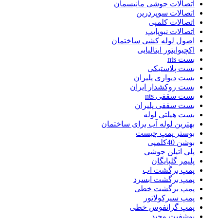
اتصالات جوشی مانیسمان
اتصالات سوپردرین
اتصالات کلمپی
اتصالات نیوپایپ
اصول لوله کشی ساختمان
اکچیوایتور ایتالیایی
بست nts
بست پلاستیکی
بست دیواری پلیران
بست روکشدار ایران
بست سقفی nts
بست سقفی پلیران
بست هیلتی لوله
بهترین لوله آب برای ساختمان
بوستر پمپ چیست
بوشن 40کلمپی
پلی اتیلن جوشی
پلیمر گلپایگان
پمپ برگشت اب
پمپ برگشت ابسرد
پمپ برگشت خطی
پمپ سیرکولاتور
پمپ گرانفوس خطی
پوشفیت وحید