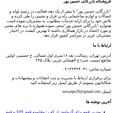
فروشگاه بازرگانی حسین پور
“بازرگانی حسین پور” با بیش از یک دهه فعالیت در زمینه لوله و
اتصالات و لوازم ساختمانی راه پر فراز و نشیبی را طی کرده و
تلاش خود را برای ارایه خدمات مطلبوب به مشتریان نموده است.
همواره “بازرگانی حسین پور“سعی نموده همواره با برند های معتبر
و مورد اعتماد در بازار همکاری داشته تا بهترین کیفیت در اختیار
مشتریان عزیز در سراسر کشور قرار دهد.
ارتباط با ما
آدرس: تهران، رسالت، بعد ۱۶متری اول شمالی، خ حسینی، اولین
تقاطع (سمت چپ) خ لاهیجانی غربی، پلاک ۲۴۵
شماره تماس: ۰۲۱۲۲۳۲۴۰۳۱
برای برقراری ارتباط با مدیریت و ثبت انتقادات و پیشنهادات و
شکایاتتون میتونید از طریق ایمیل زیر استفاده کنید
ایمیل: newpipe20@gmail.com
آخرین نوشته ها
بهترین فوم برای گرمایش از کف ؛ مقایسه فوم XPE و فوم