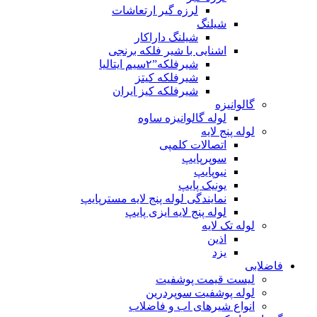
لرزه گیر ارتعاشات
شیلنگ
شیلنگ داراکار
اشنایی با شیر فلکه برنجی
شیرفلکه”۲سیم ایتالیا
شیرفلکه کیتز
شیرفلکه کیز ایران
گالوانیزه
لوله گالوانیزه ساوه
لوله پنج لایه
اتصالات کلمپی
سوپرپایپ
نیوپایپ
یونیک پایپ
نمایندگی لوله پنج لایه مسترپایپ
لوله پنج لایه ایزی پایپ
لوله تک لایه
اذین
یزد
فاضلابی
لیست قیمت پوشفیت
لوله پوشفیت سوپردرین
انواع شیرهای اب و فاضلاب