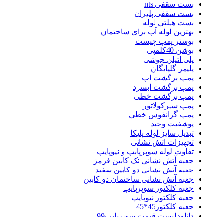
بست سقفی nts
بست سقفی پلیران
بست هیلتی لوله
بهترین لوله آب برای ساختمان
بوستر پمپ چیست
بوشن 40کلمپی
پلی اتیلن جوشی
پلیمر گلپایگان
پمپ برگشت اب
پمپ برگشت ابسرد
پمپ برگشت خطی
پمپ سیرکولاتور
پمپ گرانفوس خطی
پوشفیت وحید
تبدیل سایز لوله پلیکا
تجهیزات اتش نشانی
تفاوت لوله سوپرپابپ و نیوپایپ
جعبه آتش نشانی تک کابین قرمز
جعبه آتش نشانی دو کابین سفید
جعبه آتش نشانی ساختمان دو کابین
جعبه کلکتور سوپرپایپ
جعبه کلکتور نیوپایپ
جعبه کلکتور45*45
دانلودلیست قیمت سوپرپایپ99