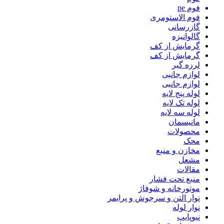
فوم pe
فوم الاستومری
گازرسانی
گالوانیزه
گرمایش از کف
گرمایش از کف
لرزه گیر
لوازم جانبی
لوازم جانبی
لوله پنج لایه
لوله تک لایه
لوله سه لایه
مانیسمان
محصولات
محک
مخازن و منبع
مشعل
مقالات
منبع تحت فشار
موتورخانه و شوفاژ
نوار التن و سرجوش و پرایمر
نوار لوله
نیوپایپ