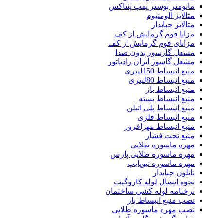
مانومتر بوستر پمپ پنتاکس
متالایز الومنیوم
متالایز حبابدار
مزایا فوم گرمایش از کف
مزایای فوم گرمایش از کف
مشعل گازسوز بدون صدا
مشعل گاسوز ایران رادیاتور
منبع انبساط 150لیتری
منبع انبساط 80لیتری
منبع انبساط باز
منبع انبساط بسته
منبع انبساط پلی اتیلن
منبع انبساط فلزی
منبع انبساط مهرافروز
منبع تحت فشار
مهره ماسوره طلایی
مهره ماسوره طلایی پارس
مهره ماسوره نیوپایپ
نایلون حبابدار
نحوه اتصال لوله کاروگیت
نرخنامه لوله کشی ساختمان
نصب منبع انبساط باز
نصب مهره ماسوره طلایی