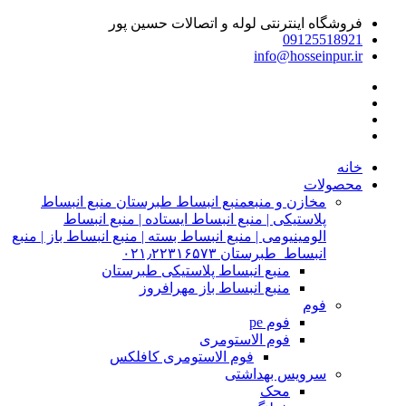
فروشگاه اینترنتی لوله و اتصالات حسین پور
09125518921
info@hosseinpur.ir
خانه
محصولات
مخازن و منبع
منبع انبساط طبرستان منبع انبساط
پلاستیکی | منبع انبساط ایستاده | منبع انبساط
الومینیومی | منبع انبساط بسته | منبع انبساط باز | منبع
انبساط طبرستان ۰۲۱٫۲۲۳۱۶۵۷۳
منبع انبساط پلاستیکی طبرستان
منبع انبساط باز مهرافروز
فوم
فوم pe
فوم الاستومری
فوم الاستومری کافلکس
سرویس بهداشتی
محک