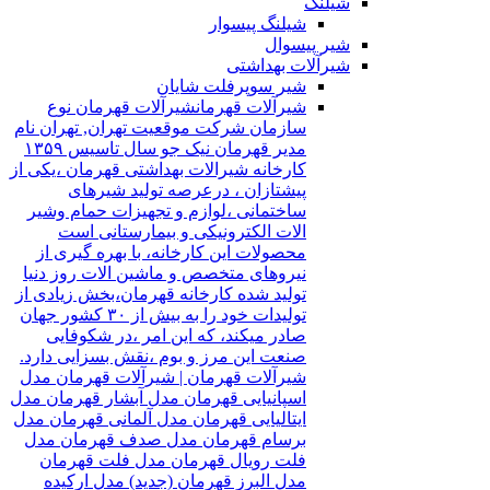
شیلنگ
شیلنگ پیسوار
شیر پیسوال
شیرآلات بهداشتی
شیر سوپرفلت شایان
شیرآلات قهرمان
شیرآلات قهرمان نوع
سازمان شرکت موقعیت تهران, تهران نام
مدیر قهرمان نیک جو سال تاسیس ۱۳۵۹
کارخانه شیرالات بهداشتی قهرمان ،یکی از
پیشتازان ، درعرصه تولید شیرهای
ساختمانی ،لوازم و تجهیزات حمام وشیر
الات الکترونیکی و بیمارستانی است
محصولات این کارخانه، با بهره گیری از
نیروهای متخصص و ماشین الات روز دنیا
تولید شده کارخانه قهرمان،بخش زیادی از
تولیدات خود را به بیش از ۳۰ کشور جهان
صادر میکند، که این امر ،در شکوفایی
صنعت این مرز و بوم ،نقش بسزایی دارد.
شیرآلات قهرمان | شیرآلات قهرمان مدل
اسپانیایی قهرمان مدل آبشار قهرمان مدل
ایتالیایی قهرمان مدل آلمانی قهرمان مدل
برسام قهرمان مدل صدف قهرمان مدل
فلت رویال قهرمان مدل فلت قهرمان
مدل البرز قهرمان (جدید) مدل ارکیده