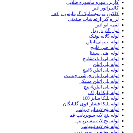
کاربرد مهره ماسوره طلایی
کالبیراتور آذین
کلکتور ترموستاتیک گرمایش از کف
لرزه گیر ارتعاشات صنعتی
لقمه اتو آذین
لول گاز درزدار
لوله 5لایه یونیک
لوله آب پلی اتیلن
لوله اهنی 2اینچ
لوله اهنی سپنتا
لوله پلی اتیلت4اینچ
لوله پلی اتیلن
لوله پلی اتیلن 6اینچ
لوله پلی اتیلن جوشی چیست
لوله پلی اتیلن مشکی
لوله پلی اتیلن4اینچ
لوله پلیکا داراکار
لوله پلیکا سایز 160
لوله پلیکا فشار قوی گلپایگان
لوله پنج لایه ایزی پایپ
لوله پنج لایه سوپرپایپ قم
لوله پنج لایه مسترپایپ
لوله پنج لایه نیوپایپ
لوله پوشفیت سوپردرین