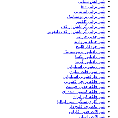
شیر اتش نشانی
شیر برقی tme
شیر برقی ایتالیایی
شیر برقی ترموستاتیک
شیر برقی کلکتور
شیر برقی گرمایش از کف
شیر برقی گرمایش از کف دانفوس
شیر چدنی فاراب
شیر حمام مروارید
شیر خودکار 6اینچ
شیر رادیاتور ترموستاتیک
شیر رادیاتور تکسا
شیر رادیاتور گرما
شیر روشویی اسپانیایی
شیر سوپرفلت شایان
شیر ظرفشویی اسپانیایی
شیر فلکه برنجی کشویی
شیر فلکه چدنی چیست
شیر فلکه کشویی دنده ای
شیر فلکه کیز ایران
شیر گازی سنگین سیم ایتالیا
شیر یکطرفه فلنچ دار
شیرالات چدنی فاراب
شیرالات راسان