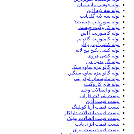
لوله جوشی مانیسمان
لوله سه لایه اذین
لوله سه لایه گلدپایپ
لوله سوپرپایپ چیست؟
لوله کاروگیت چیست
لوله کامپوزیت آ اس
لوله کامپوزیت گلدپایپ
لوله کشی آب روکار
لوله کشی پکیج پنج لایه
لوله کشی هروی
لوله گاز بدون درز
لوله گالوانیزه ساوه سبک
لوله گالوانیزه ساوه سنگین
لوله مانیسمان اوکراینی
لوله های کاروگیت
لوله و اتصالات وحید
لیست شرکت فاراب
لیست قیمت آذین
لیست قیمت آریا کوپلینگ
لیست قیمت اتصالات داراکار
لیست قیمت اتصالات یونیک
لیست قیمت ایزی پایپ
لیست قیمت بست ایران