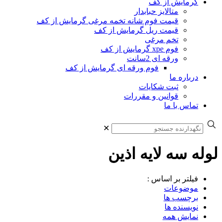
گرمایش از کف
متالایز حبابدار
قیمت فوم شانه تخمه مرغی گرمایش از کف
قیمت ریل گرمایش از کف
تخم مرغی
فوم xpe گرمایش از کف
ورقه ای 2سانت
فوم ورقه ای گرمایش از کف
درباره ما
ثبت شکایات
قوانین و مقررات
تماس با ما
✕
لوله سه لایه اذین
فیلتر بر اساس :
موضوعات
برچسب ها
نویسنده ها
نمایش همه