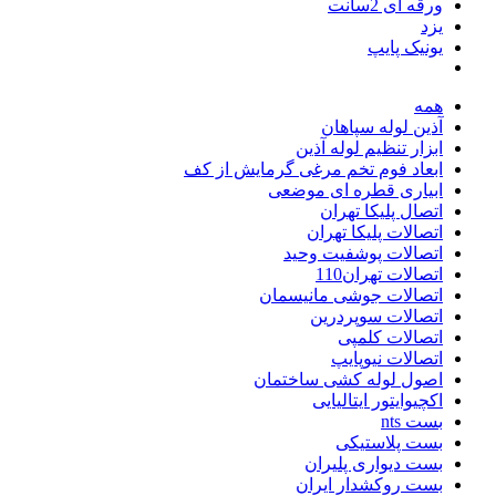
ورقه ای 2سانت
یزد
یونیک پایپ
همه
آذین لوله سپاهان
ابزار تنظیم لوله آذین
ابعاد فوم تخم مرغی گرمایش از کف
ابیاری قطره ای موضعی
اتصال پلیکا تهران
اتصالات پلیکا تهران
اتصالات پوشفیت وحید
اتصالات تهران110
اتصالات جوشی مانیسمان
اتصالات سوپردرین
اتصالات کلمپی
اتصالات نیوپایپ
اصول لوله کشی ساختمان
اکچیوایتور ایتالیایی
بست nts
بست پلاستیکی
بست دیواری پلیران
بست روکشدار ایران