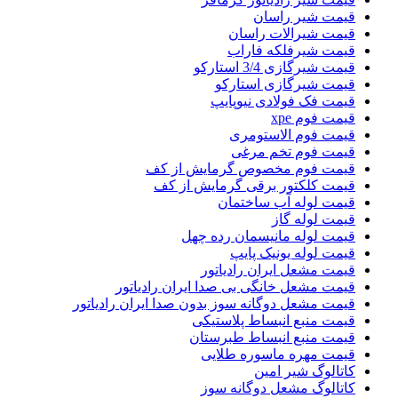
قیمت شیر راسان
قیمت شیرالات راسان
قیمت شیرفلکه فاراب
قیمت شیرگازی 3/4 استارکو
قیمت شیرگازی استارکو
قیمت فک فولادی نیوپایپ
قیمت فوم xpe
قیمت فوم الاستومری
قیمت فوم تخم مرغی
قیمت فوم مخصوص گرمایش از کف
قیمت کلکتور برقی گرمایش از کف
قیمت لوله آب ساختمان
قیمت لوله گاز
قیمت لوله مانیسمان رده چهل
قیمت لوله یونیک پایپ
قیمت مشعل ایران رادیاتور
قیمت مشعل خانگی بی صدا ایران رادیاتور
قیمت مشعل دوگانه سوز بدون صدا ایران رادیاتور
قیمت منبع انبساط پلاستیکی
قیمت منبع انبساط طبرستان
قیمت مهره ماسوره طلایی
کاتالوگ شیر امین
کاتالوگ مشعل دوگانه سوز