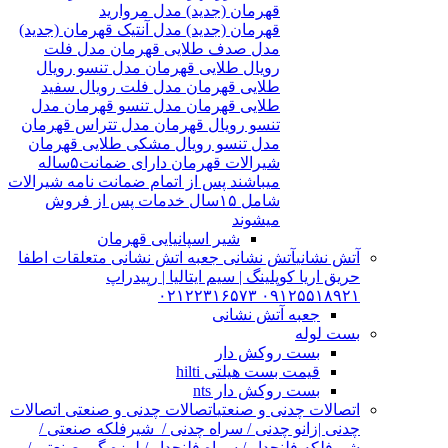
قهرمان (جدید) مدل مروارید
قهرمان (جدید) مدل آنتیک قهرمان (جدید)
مدل صدف طلایی قهرمان مدل فلت
رویال طلایی قهرمان مدل تنسو رویال
طلایی قهرمان مدل فلت رویال سفید
طلایی قهرمان مدل تنسو قهرمان مدل
تنسو رویال قهرمان مدل تتراس قهرمان
مدل تنسو رویال مشکی طلایی قهرمان
شیرالات قهرمان دارای ضمانت۵ساله
میباشند پس از اتمام ضمانت نامه شیرالات
شامل ۱۵سال خدمات پس از فروش
میشوند
شیر اسپانیایی قهرمان
آتش نشانی
آتش نشانی جعبه اتش نشانی متعلقات اطفا
حریق اریا کوپلینگ | سیم ایتالیا | رپیدراپ
۰۹۱۲۵۵۱۸۹۲۱ ۰۲۱۲۲۳۱۶۵۷۳
جعبه آتش نشانی
بست لوله
بست روکش دار
قیمت بست هیلتی hilti
بست روکش دار nts
اتصالات چدنی و صنعتی
اتصالات چدنی و صنعتی اتصالات
چدنی |زانو چدنی / سراه چدنی / شیرفلکه صنعتی /
شیرفلکه فلنچدار / سراه فلنچدار / لرزه گیر صنعتی /