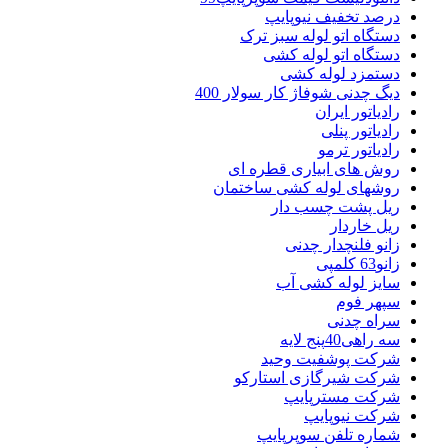
درصد تخفیف نیوپایپ
دستگاه اتو لوله سبز ترک
دستگاه اتو لوله کشی
دستمزد لوله کشی
دیگ چدنی شوفاژ کار سولار 400
رادیاتور ایران
رادیاتور پنلی
رادیاتور ترمو
روش های ابیاری قطره ای
روشهای لوله کشی ساختمان
ریل پشت چسب دار
ریل خاردار
زانو فلنچدار چدنی
زانو63 کلمپی
سایز لوله کشی آب
سپهر فوم
سراه چدنی
سه راهی40پنج لایه
شرکت پوشفیت وحید
شرکت شیرگازی استارکو
شرکت مسترپایپ
شرکت نیوپایپ
شماره تلفن سوپرپایپ