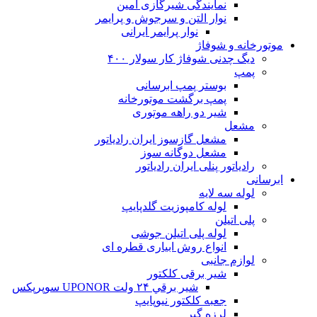
نمایندگی شیرگازی امین
نوار التن و سرجوش و پرایمر
نوار پرایمر ایرانی
موتورخانه و شوفاژ
دیگ چدنی شوفاژ کار سولار ۴۰۰
پمپ
بوستر پمپ ابرسانی
پمپ برگشت موتورخانه
شیر دو راهه موتوری
مشعل
مشعل گازسوز ایران رادیاتور
مشعل دوگانه سوز
رادیاتور پنلی ایران رادیاتور
ابرسانی
لوله سه لایه
لوله کامپوزیت گلدپایپ
پلی اتیلن
لوله پلی اتیلن جوشی
انواع روش ابیاری قطره ای
لوازم جانبی
شیر برقی کلکتور
شير برقي ۲۴ ولت UPONOR سوپرپکس
جعبه کلکتور نیوپایپ
لرزه گیر