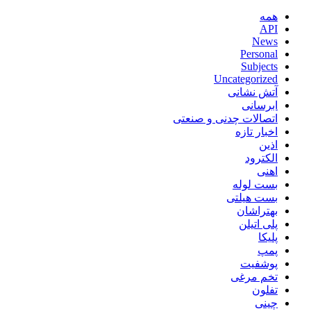
همه
API
News
Personal
Subjects
Uncategorized
آتش نشانی
ابرسانی
اتصالات چدنی و صنعتی
اخبار تازه
اذین
الکترود
اهنی
بست لوله
بست هیلتی
بهتراشان
پلی اتیلن
پلیکا
پمپ
پوشفیت
تخم مرغی
تفلون
چینی