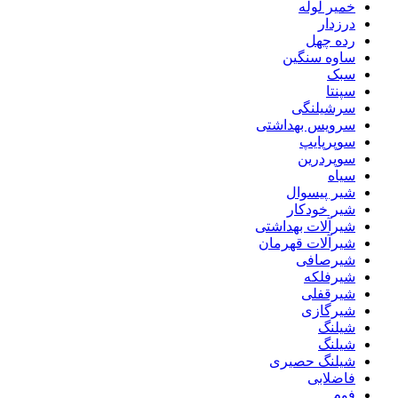
خمیر لوله
درزدار
رده چهل
ساوه سنگین
سبک
سپنتا
سرشیلنگی
سرویس بهداشتی
سوپرپایپ
سوپردرین
سیاه
شیر پیسوال
شیر خودکار
شیرآلات بهداشتی
شیرآلات قهرمان
شیرصافی
شیرفلکه
شیرقفلی
شیرگازی
شیلنگ
شیلنگ
شیلنگ حصیری
فاضلابی
فوم