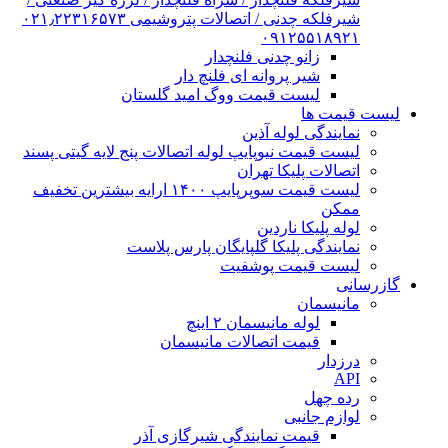
شیرفلکه چدنی / اتصالات پتروشیمی ۰۲۱٫۲۲۳۱۶۵۷۳
۰۹۱۲۵۵۱۸۹۲۱
زانو چدنی فلنچدار
شیر پروانه ای فلنچ دار
لیست قیمت ووگ امید گلستان
لیست قیمت ها
نمایندگی لوله آذین
لیست قیمت نیوپایپ لوله اتصالات پنج لایه گیتی پسند
اتصالات پلیکا تهران
لیست قیمت سوپرپایپ ۱۴۰۰ ارایه بیشترین تخفیف
ممکن
لوله پلیکا ناردین
نمایندگی پلیکا گلپایگان پارس پلاست
لیست قیمت پوشفیت
گازرسانی
مانیسمان
لوله مانیسمان ۲ اینچ
قیمت اتصالات مانیسمان
درزدار
API
رده چهل
لوازم جانبی
قیمت نمایندگی شیرگازی آذر