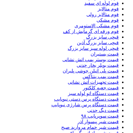
فوم لوله ای سفید
فوم متالایز
فوم متالایز رولی
فوم مشکی
فوم مشکی الاستومری
فوم ورقه ای گرمایش از کف
قیچی سایز بزرگ
قیچی سایز بزرگ آذین
قیچی لوله سبز سایز بزرگ
قیمت بستیران
قیمت بوستر پمپ اتش نشانی
قیمت بویلر بخار چدنی
قیمت پلی اتیلن جوشی پلیران
قیمت پمپ پنتاکس
قیمت تجهیزات آتش نشانی
قیمت جعبه کلکتور
قیمت دستگاه اتو لوله سبز
قیمت دستگاه پرس دستی نیوپایپ
قیمت دستگاه پرس شارژی نیوپایپ
قیمت دیگ چدنی
قیمت سوپرپایپ ۹۸
قیمت شیر پیسوار آذر
قیمت شیر حمام مروارید صبح
قیمت شیر رادیاتور گرمافر