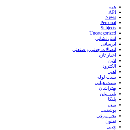
همه
API
News
Personal
Subjects
Uncategorized
آتش نشانی
ابرسانی
اتصالات چدنی و صنعتی
اخبار تازه
اذین
الکترود
اهنی
بست لوله
بست هیلتی
بهتراشان
پلی اتیلن
پلیکا
پمپ
پوشفیت
تخم مرغی
تفلون
چینی