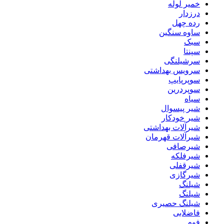
خمیر لوله
درزدار
رده چهل
ساوه سنگین
سبک
سپنتا
سرشیلنگی
سرویس بهداشتی
سوپرپایپ
سوپردرین
سیاه
شیر پیسوال
شیر خودکار
شیرآلات بهداشتی
شیرآلات قهرمان
شیرصافی
شیرفلکه
شیرقفلی
شیرگازی
شیلنگ
شیلنگ
شیلنگ حصیری
فاضلابی
فوم