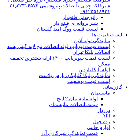
شیرفلکه چدنی / اتصالات پتروشیمی ۰۲۱٫۲۲۳۱۶۵۷۳
۰۹۱۲۵۵۱۸۹۲۱
زانو چدنی فلنچدار
شیر پروانه ای فلنچ دار
لیست قیمت ووگ امید گلستان
لیست قیمت ها
نمایندگی لوله آذین
لیست قیمت نیوپایپ لوله اتصالات پنج لایه گیتی پسند
اتصالات پلیکا تهران
لیست قیمت سوپرپایپ ۱۴۰۰ ارایه بیشترین تخفیف
ممکن
لوله پلیکا ناردین
نمایندگی پلیکا گلپایگان پارس پلاست
لیست قیمت پوشفیت
گازرسانی
مانیسمان
لوله مانیسمان ۲ اینچ
قیمت اتصالات مانیسمان
درزدار
API
رده چهل
لوازم جانبی
قیمت نمایندگی شیرگازی آذر