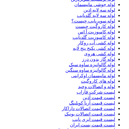
لوله جوشی مانیسمان
لوله سه لایه اذین
لوله سه لایه گلدپایپ
لوله سوپرپایپ چیست؟
لوله کاروگیت چیست
لوله کامپوزیت آ اس
لوله کامپوزیت گلدپایپ
لوله کشی آب روکار
لوله کشی پکیج پنج لایه
لوله کشی هروی
لوله گاز بدون درز
لوله گالوانیزه ساوه سبک
لوله گالوانیزه ساوه سنگین
لوله مانیسمان اوکراینی
لوله های کاروگیت
لوله و اتصالات وحید
لیست شرکت فاراب
لیست قیمت آذین
لیست قیمت آریا کوپلینگ
لیست قیمت اتصالات داراکار
لیست قیمت اتصالات یونیک
لیست قیمت ایزی پایپ
لیست قیمت بست ایران