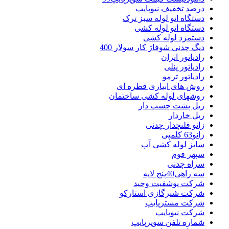
درصد تخفیف نیوپایپ
دستگاه اتو لوله سبز ترک
دستگاه اتو لوله کشی
دستمزد لوله کشی
دیگ چدنی شوفاژ کار سولار 400
رادیاتور ایران
رادیاتور پنلی
رادیاتور ترمو
روش های ابیاری قطره ای
روشهای لوله کشی ساختمان
ریل پشت چسب دار
ریل خاردار
زانو فلنچدار چدنی
زانو63 کلمپی
سایز لوله کشی آب
سپهر فوم
سراه چدنی
سه راهی40پنج لایه
شرکت پوشفیت وحید
شرکت شیرگازی استارکو
شرکت مسترپایپ
شرکت نیوپایپ
شماره تلفن سوپرپایپ