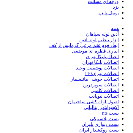
ورقه ای 2سانت
یزد
یونیک پایپ
همه
آذین لوله سپاهان
ابزار تنظیم لوله آذین
ابعاد فوم تخم مرغی گرمایش از کف
ابیاری قطره ای موضعی
اتصال پلیکا تهران
اتصالات پلیکا تهران
اتصالات پوشفیت وحید
اتصالات تهران110
اتصالات جوشی مانیسمان
اتصالات سوپردرین
اتصالات کلمپی
اتصالات نیوپایپ
اصول لوله کشی ساختمان
اکچیوایتور ایتالیایی
بست nts
بست پلاستیکی
بست دیواری پلیران
بست روکشدار ایران