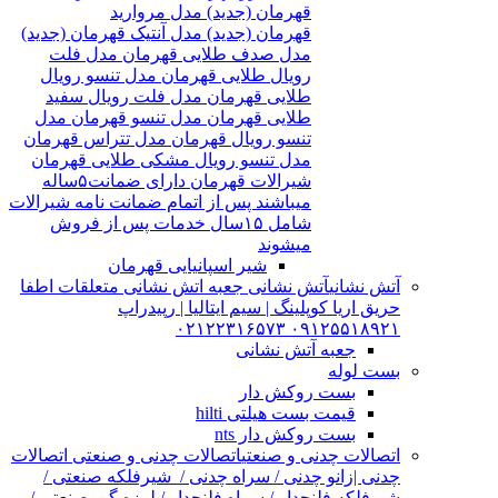
قهرمان (جدید) مدل مروارید
قهرمان (جدید) مدل آنتیک قهرمان (جدید)
مدل صدف طلایی قهرمان مدل فلت
رویال طلایی قهرمان مدل تنسو رویال
طلایی قهرمان مدل فلت رویال سفید
طلایی قهرمان مدل تنسو قهرمان مدل
تنسو رویال قهرمان مدل تتراس قهرمان
مدل تنسو رویال مشکی طلایی قهرمان
شیرالات قهرمان دارای ضمانت۵ساله
میباشند پس از اتمام ضمانت نامه شیرالات
شامل ۱۵سال خدمات پس از فروش
میشوند
شیر اسپانیایی قهرمان
آتش نشانی
آتش نشانی جعبه اتش نشانی متعلقات اطفا
حریق اریا کوپلینگ | سیم ایتالیا | رپیدراپ
۰۹۱۲۵۵۱۸۹۲۱ ۰۲۱۲۲۳۱۶۵۷۳
جعبه آتش نشانی
بست لوله
بست روکش دار
قیمت بست هیلتی hilti
بست روکش دار nts
اتصالات چدنی و صنعتی
اتصالات چدنی و صنعتی اتصالات
چدنی |زانو چدنی / سراه چدنی / شیرفلکه صنعتی /
شیرفلکه فلنچدار / سراه فلنچدار / لرزه گیر صنعتی /