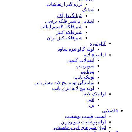
لرزه گیر ارتعاشات
شیلنگ
شیلنگ داراکار
اشنایی با شیر فلکه برنجی
شیرفلکه”۲سیم ایتالیا
شیرفلکه کیتز
شیرفلکه کیز ایران
گالوانیزه
لوله گالوانیزه ساوه
لوله پنج لایه
اتصالات کلمپی
سوپرپایپ
نیوپایپ
یونیک پایپ
نمایندگی لوله پنج لایه مسترپایپ
لوله پنج لایه ایزی پایپ
لوله تک لایه
اذین
یزد
فاضلابی
لیست قیمت پوشفیت
لوله پوشفیت سوپردرین
انواع شیرهای اب و فاضلاب