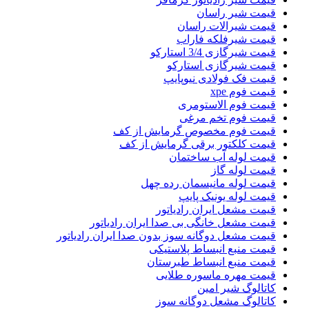
قیمت شیر راسان
قیمت شیرالات راسان
قیمت شیرفلکه فاراب
قیمت شیرگازی 3/4 استارکو
قیمت شیرگازی استارکو
قیمت فک فولادی نیوپایپ
قیمت فوم xpe
قیمت فوم الاستومری
قیمت فوم تخم مرغی
قیمت فوم مخصوص گرمایش از کف
قیمت کلکتور برقی گرمایش از کف
قیمت لوله آب ساختمان
قیمت لوله گاز
قیمت لوله مانیسمان رده چهل
قیمت لوله یونیک پایپ
قیمت مشعل ایران رادیاتور
قیمت مشعل خانگی بی صدا ایران رادیاتور
قیمت مشعل دوگانه سوز بدون صدا ایران رادیاتور
قیمت منبع انبساط پلاستیکی
قیمت منبع انبساط طبرستان
قیمت مهره ماسوره طلایی
کاتالوگ شیر امین
کاتالوگ مشعل دوگانه سوز