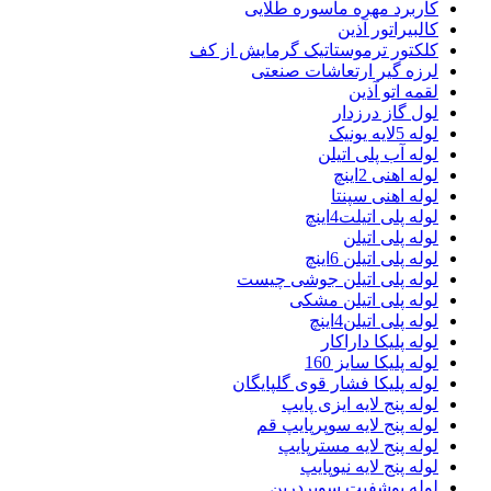
کاربرد مهره ماسوره طلایی
کالبیراتور آذین
کلکتور ترموستاتیک گرمایش از کف
لرزه گیر ارتعاشات صنعتی
لقمه اتو آذین
لول گاز درزدار
لوله 5لایه یونیک
لوله آب پلی اتیلن
لوله اهنی 2اینچ
لوله اهنی سپنتا
لوله پلی اتیلت4اینچ
لوله پلی اتیلن
لوله پلی اتیلن 6اینچ
لوله پلی اتیلن جوشی چیست
لوله پلی اتیلن مشکی
لوله پلی اتیلن4اینچ
لوله پلیکا داراکار
لوله پلیکا سایز 160
لوله پلیکا فشار قوی گلپایگان
لوله پنج لایه ایزی پایپ
لوله پنج لایه سوپرپایپ قم
لوله پنج لایه مسترپایپ
لوله پنج لایه نیوپایپ
لوله پوشفیت سوپردرین