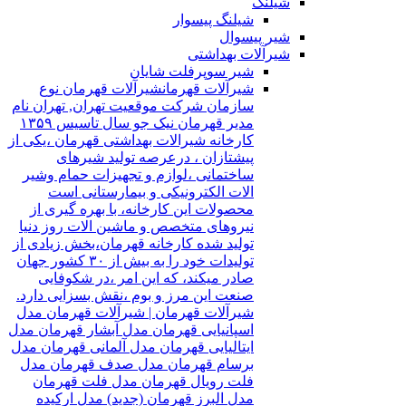
شیلنگ
شیلنگ پیسوار
شیر پیسوال
شیرآلات بهداشتی
شیر سوپرفلت شایان
شیرآلات قهرمان
شیرآلات قهرمان نوع
سازمان شرکت موقعیت تهران, تهران نام
مدیر قهرمان نیک جو سال تاسیس ۱۳۵۹
کارخانه شیرالات بهداشتی قهرمان ،یکی از
پیشتازان ، درعرصه تولید شیرهای
ساختمانی ،لوازم و تجهیزات حمام وشیر
الات الکترونیکی و بیمارستانی است
محصولات این کارخانه، با بهره گیری از
نیروهای متخصص و ماشین الات روز دنیا
تولید شده کارخانه قهرمان،بخش زیادی از
تولیدات خود را به بیش از ۳۰ کشور جهان
صادر میکند، که این امر ،در شکوفایی
صنعت این مرز و بوم ،نقش بسزایی دارد.
شیرآلات قهرمان | شیرآلات قهرمان مدل
اسپانیایی قهرمان مدل آبشار قهرمان مدل
ایتالیایی قهرمان مدل آلمانی قهرمان مدل
برسام قهرمان مدل صدف قهرمان مدل
فلت رویال قهرمان مدل فلت قهرمان
مدل البرز قهرمان (جدید) مدل ارکیده