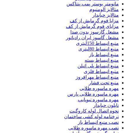
مانومتر بوستر پمپ پنتاکس
متالایز الومنیوم
متالایز حبابدار
مزایا فوم گرمایش از کف
مزایای فوم گرمایش از کف
مشعل گازسوز بدون صدا
مشعل گاسوز ایران رادیاتور
منبع انبساط 150لیتری
منبع انبساط 80لیتری
منبع انبساط باز
منبع انبساط بسته
منبع انبساط پلی اتیلن
منبع انبساط فلزی
منبع انبساط مهرافروز
منبع تحت فشار
مهره ماسوره طلایی
مهره ماسوره طلایی پارس
مهره ماسوره نیوپایپ
نایلون حبابدار
نحوه اتصال لوله کاروگیت
نرخنامه لوله کشی ساختمان
نصب منبع انبساط باز
نصب مهره ماسوره طلایی