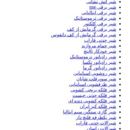
شیر اتش نشانی
شیر برقی tme
شیر برقی ایتالیایی
شیر برقی ترموستاتیک
شیر برقی کلکتور
شیر برقی گرمایش از کف
شیر برقی گرمایش از کف دانفوس
شیر چدنی فاراب
شیر حمام مروارید
شیر خودکار 6اینچ
شیر رادیاتور ترموستاتیک
شیر رادیاتور تکسا
شیر رادیاتور گرما
شیر روشویی اسپانیایی
شیر سوپرفلت شایان
شیر ظرفشویی اسپانیایی
شیر فلکه برنجی کشویی
شیر فلکه چدنی چیست
شیر فلکه کشویی دنده ای
شیر فلکه کیز ایران
شیر گازی سنگین سیم ایتالیا
شیر یکطرفه فلنچ دار
شیرالات چدنی فاراب
شیرالات راسان