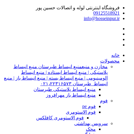
فروشگاه اینترنتی لوله و اتصالات حسین پور
09125518921
info@hosseinpur.ir
خانه
محصولات
مخازن و منبع
منبع انبساط طبرستان منبع انبساط
پلاستیکی | منبع انبساط ایستاده | منبع انبساط
الومینیومی | منبع انبساط بسته | منبع انبساط باز | منبع
انبساط طبرستان ۰۲۱٫۲۲۳۱۶۵۷۳
منبع انبساط پلاستیکی طبرستان
منبع انبساط باز مهرافروز
فوم
فوم pe
فوم الاستومری
فوم الاستومری کافلکس
سرویس بهداشتی
محک