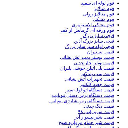
فوم لوله ای سفید
فوم متالایز
فوم متالایز رولی
فوم مشکی
فوم مشکی الاستومری
فوم ورقه ای گرمایش از کف
قیچی سایز بزرگ
قیچی سایز بزرگ آذین
قیچی لوله سبز سایز بزرگ
قیمت بستیران
قیمت بوستر پمپ اتش نشانی
قیمت بویلر بخار چدنی
قیمت پلی اتیلن جوشی پلیران
قیمت پمپ پنتاکس
قیمت تجهیزات آتش نشانی
قیمت جعبه کلکتور
قیمت دستگاه اتو لوله سبز
قیمت دستگاه پرس دستی نیوپایپ
قیمت دستگاه پرس شارژی نیوپایپ
قیمت دیگ چدنی
قیمت سوپرپایپ ۹۸
قیمت شیر پیسوار آذر
قیمت شیر حمام مروارید صبح
قیمت شیر رادیاتور گرمافر