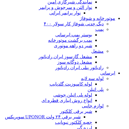
نمایندگی شیرگازی امین
نوار التن و سرجوش و پرایمر
نوار پرایمر ایرانی
موتورخانه و شوفاژ
دیگ چدنی شوفاژ کار سولار ۴۰۰
پمپ
بوستر پمپ ابرسانی
پمپ برگشت موتورخانه
شیر دو راهه موتوری
مشعل
مشعل گازسوز ایران رادیاتور
مشعل دوگانه سوز
رادیاتور پنلی ایران رادیاتور
ابرسانی
لوله سه لایه
لوله کامپوزیت گلدپایپ
پلی اتیلن
لوله پلی اتیلن جوشی
انواع روش ابیاری قطره ای
لوازم جانبی
شیر برقی کلکتور
شير برقي ۲۴ ولت UPONOR سوپرپکس
جعبه کلکتور نیوپایپ
لرزه گیر