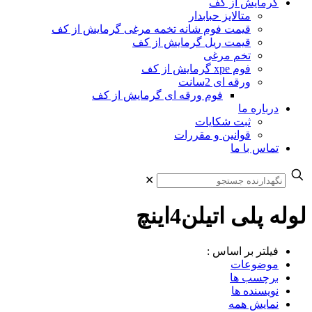
گرمایش از کف
متالایز حبابدار
قیمت فوم شانه تخمه مرغی گرمایش از کف
قیمت ریل گرمایش از کف
تخم مرغی
فوم xpe گرمایش از کف
ورقه ای 2سانت
فوم ورقه ای گرمایش از کف
درباره ما
ثبت شکایات
قوانین و مقررات
تماس با ما
✕
لوله پلی اتیلن4اینچ
فیلتر بر اساس :
موضوعات
برچسب ها
نویسنده ها
نمایش همه