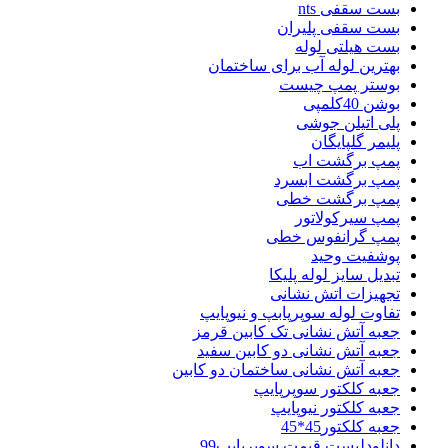
بست سقفی nts
بست سقفی پلیران
بست هیلتی لوله
بهترین لوله آب برای ساختمان
بوستر پمپ چیست
بوشن 40کلمپی
پلی اتیلن جوشی
پلیمر گلپایگان
پمپ برگشت اب
پمپ برگشت ابسرد
پمپ برگشت خطی
پمپ سیرکولاتور
پمپ گرانفوس خطی
پوشفیت وحید
تبدیل سایز لوله پلیکا
تجهیزات اتش نشانی
تفاوت لوله سوپرپابپ و نیوپایپ
جعبه آتش نشانی تک کابین قرمز
جعبه آتش نشانی دو کابین سفید
جعبه آتش نشانی ساختمان دو کابین
جعبه کلکتور سوپرپایپ
جعبه کلکتور نیوپایپ
جعبه کلکتور45*45
دانلودلیست قیمت سوپرپایپ99