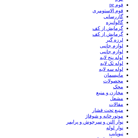
فوم pe
فوم الاستومری
گازرسانی
گالوانیزه
گرمایش از کف
گرمایش از کف
لرزه گیر
لوازم جانبی
لوازم جانبی
لوله پنج لایه
لوله تک لایه
لوله سه لایه
مانیسمان
محصولات
محک
مخازن و منبع
مشعل
مقالات
منبع تحت فشار
موتورخانه و شوفاژ
نوار التن و سرجوش و پرایمر
نوار لوله
نیوپایپ