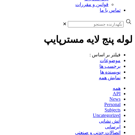
قوانین و مقررات
تماس با ما
✕
لوله پنج لایه مسترپایپ
فیلتر بر اساس :
موضوعات
برچسب ها
نویسنده ها
نمایش همه
همه
API
News
Personal
Subjects
Uncategorized
آتش نشانی
ابرسانی
اتصالات چدنی و صنعتی