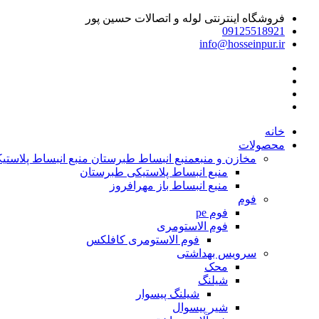
فروشگاه اینترنتی لوله و اتصالات حسین پور
09125518921
info@hosseinpur.ir
خانه
محصولات
مخازن و منبع
منبع انبساط طبرستان منبع انبساط پلاستیکی | م
منبع انبساط پلاستیکی طبرستان
منبع انبساط باز مهرافروز
فوم
فوم pe
فوم الاستومری
فوم الاستومری کافلکس
سرویس بهداشتی
محک
شیلنگ
شیلنگ پیسوار
شیر پیسوال