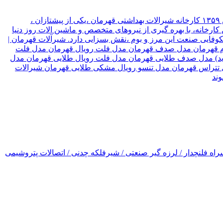
شیرآلات قهرمان نوع سازمان شرکت موقعیت تهران, تهران نام مدیر قهرمان نیک جو سال تاسیس ۱۳۵۹ کارخانه شیرالات بهداشتی قهرمان ،یکی از پیشتازان ،
ارخانه، با بهره گیری از نیروهای متخصص و ماشین الات روز دنیا
۳ کشور جهان صادر میکند، که این امر ،در شکوفایی صنعت این مرز و بوم ،نقش بسزایی دارد. شیرآلات قهرمان |
رسام قهرمان مدل صدف قهرمان مدل فلت رویال قهرمان مدل فلت
(جدید) مدل صدف طلایی قهرمان مدل فلت رویال طلایی قهرمان مدل
ل تتراس قهرمان مدل تنسو رویال مشکی طلایی قهرمان شیرالات
اه فلنچدار / لرزه گیر صنعتی / شیرفلکه چدنی / اتصالات پتروشیمی