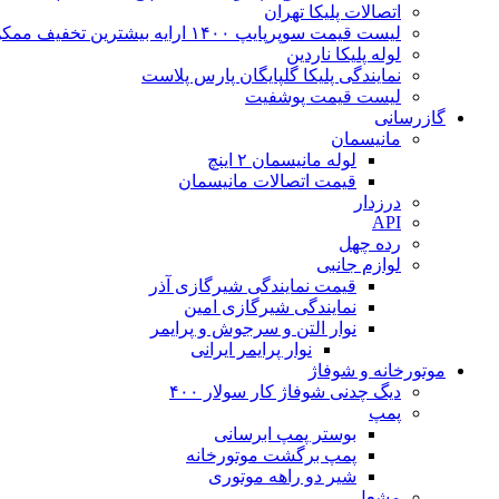
اتصالات پلیکا تهران
لیست قیمت سوپرپایپ ۱۴۰۰ ارایه بیشترین تخفیف ممکن
لوله پلیکا ناردین
نمایندگی پلیکا گلپایگان پارس پلاست
لیست قیمت پوشفیت
گازرسانی
مانیسمان
لوله مانیسمان ۲ اینچ
قیمت اتصالات مانیسمان
درزدار
API
رده چهل
لوازم جانبی
قیمت نمایندگی شیرگازی آذر
نمایندگی شیرگازی امین
نوار التن و سرجوش و پرایمر
نوار پرایمر ایرانی
موتورخانه و شوفاژ
دیگ چدنی شوفاژ کار سولار ۴۰۰
پمپ
بوستر پمپ ابرسانی
پمپ برگشت موتورخانه
شیر دو راهه موتوری
مشعل