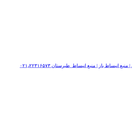
نبساط باز | منبع انبساط طبرستان ۰۲۱٫۲۲۳۱۶۵۷۳