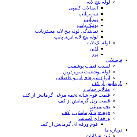
لوله پنج لایه
اتصالات کلمپی
سوپرپایپ
نیوپایپ
یونیک پایپ
نمایندگی لوله پنج لایه مسترپایپ
لوله پنج لایه ایزی پایپ
لوله تک لایه
اذین
یزد
فاضلابی
لیست قیمت پوشفیت
لوله پوشفیت سوپردرین
انواع شیرهای اب و فاضلاب
گرمایش از کف
متالایز حبابدار
قیمت فوم شانه تخمه مرغی گرمایش از کف
قیمت ریل گرمایش از کف
تخم مرغی
فوم xpe گرمایش از کف
ورقه ای 2سانت
فوم ورقه ای گرمایش از کف
درباره ما
ثبت شکایات