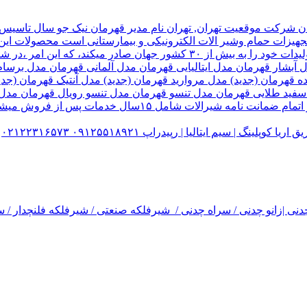
هیزات حمام وشیر الات الکترونیکی و بیمارستانی است محصولات این ک
تولید شده کارخانه قهرمان،بخش زیادی از تولیدات خود را به بیش از ۰
ل آبشار قهرمان مدل ایتالیایی قهرمان مدل آلمانی قهرمان مدل ب
ده قهرمان (جدید) مدل مروارید قهرمان (جدید) مدل آنتیک قهرمان 
 سفید طلایی قهرمان مدل تنسو قهرمان مدل تنسو رویال قهرمان مد
 سیم ایتالیا | رپیدراپ ۰۹۱۲۵۵۱۸۹۲۱ ۰۲۱۲۲۳۱۶۵۷۳
نی |زانو چدنی / سراه چدنی / شیرفلکه صنعتی / شیرفلکه فلنچدار / سر