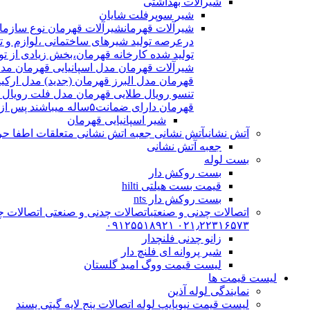
شیرآلات بهداشتی
شیر سوپرفلت شایان
شیرآلات قهرمان
درعرصه تولید شیرهای ساختمانی ،لوازم و تج
شیرآلات قهرمان مدل اسپانیایی قهرمان مد
قهرمان مدل البرز قهرمان (جدید) مدل ارکی
تنسو رویال طلایی قهرمان مدل فلت رویال
قهرمان دارای ضمانت۵ساله میباشند پس از اتمام ضمانت نامه شیرالات شامل ۱۵سال خدمات پس از فروش میشوند
شیر اسپانیایی قهرمان
آتش نشانی
آتش نشانی جعبه اتش نشانی متعلقات اطفا حریق اریا کوپلینگ |
جعبه آتش نشانی
بست لوله
بست روکش دار
قیمت بست هیلتی hilti
بست روکش دار nts
اتصالات چدنی و صنعتی
اتصالات چدنی و صنعتی اتصالات چد
۰۲۱٫۲۲۳۱۶۵۷۳ ۰۹۱۲۵۵۱۸۹۲۱
زانو چدنی فلنچدار
شیر پروانه ای فلنچ دار
لیست قیمت ووگ امید گلستان
لیست قیمت ها
نمایندگی لوله آذین
لیست قیمت نیوپایپ لوله اتصالات پنج لایه گیتی پسند