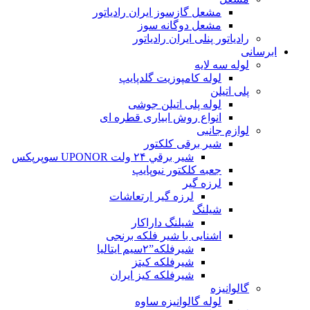
مشعل گازسوز ایران رادیاتور
مشعل دوگانه سوز
رادیاتور پنلی ایران رادیاتور
ابرسانی
لوله سه لایه
لوله کامپوزیت گلدپایپ
پلی اتیلن
لوله پلی اتیلن جوشی
انواع روش ابیاری قطره ای
لوازم جانبی
شیر برقی کلکتور
شير برقي ۲۴ ولت UPONOR سوپرپکس
جعبه کلکتور نیوپایپ
لرزه گیر
لرزه گیر ارتعاشات
شیلنگ
شیلنگ داراکار
اشنایی با شیر فلکه برنجی
شیرفلکه”۲سیم ایتالیا
شیرفلکه کیتز
شیرفلکه کیز ایران
گالوانیزه
لوله گالوانیزه ساوه