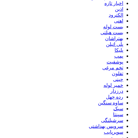
اخبار تازه
اذین
الکترود
اهنی
بست لوله
بست هیلتی
بهتراشان
پلی اتیلن
پلیکا
پمپ
پوشفیت
تخم مرغی
تفلون
چینی
خمیر لوله
درزدار
رده چهل
ساوه سنگین
سبک
سپنتا
سرشیلنگی
سرویس بهداشتی
سوپرپایپ
سوپردرین