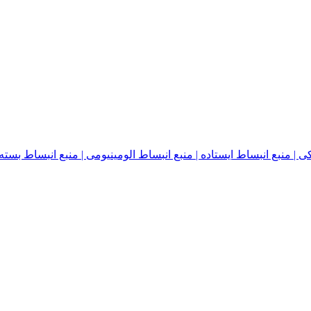
نبع انبساط ایستاده | منبع انبساط الومینیومی | منبع انبساط بسته | منبع ا