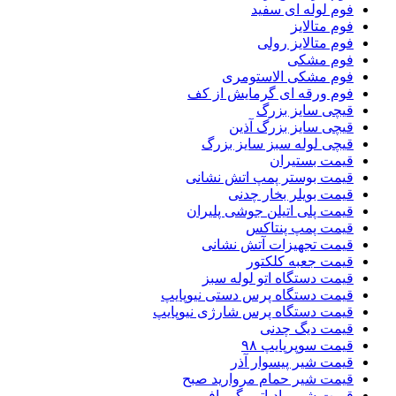
فوم لوله ای سفید
فوم متالایز
فوم متالایز رولی
فوم مشکی
فوم مشکی الاستومری
فوم ورقه ای گرمایش از کف
قیچی سایز بزرگ
قیچی سایز بزرگ آذین
قیچی لوله سبز سایز بزرگ
قیمت بستیران
قیمت بوستر پمپ اتش نشانی
قیمت بویلر بخار چدنی
قیمت پلی اتیلن جوشی پلیران
قیمت پمپ پنتاکس
قیمت تجهیزات آتش نشانی
قیمت جعبه کلکتور
قیمت دستگاه اتو لوله سبز
قیمت دستگاه پرس دستی نیوپایپ
قیمت دستگاه پرس شارژی نیوپایپ
قیمت دیگ چدنی
قیمت سوپرپایپ ۹۸
قیمت شیر پیسوار آذر
قیمت شیر حمام مروارید صبح
قیمت شیر رادیاتور گرمافر