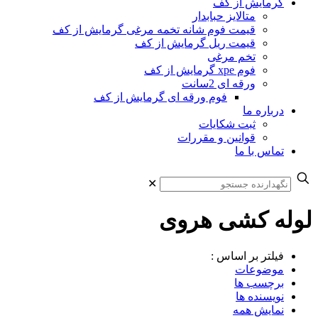
گرمایش از کف
متالایز حبابدار
قیمت فوم شانه تخمه مرغی گرمایش از کف
قیمت ریل گرمایش از کف
تخم مرغی
فوم xpe گرمایش از کف
ورقه ای 2سانت
فوم ورقه ای گرمایش از کف
درباره ما
ثبت شکایات
قوانین و مقررات
تماس با ما
✕
لوله کشی هروی
فیلتر بر اساس :
موضوعات
برچسب ها
نویسنده ها
نمایش همه