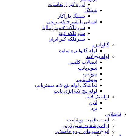
لرزه گیر ارتعاشات
شیلنگ
شیلنگ داراکار
اشنایی با شیر فلکه برنجی
شیرفلکه”۲سیم ایتالیا
شیرفلکه کیتز
شیرفلکه کیز ایران
گالوانیزه
لوله گالوانیزه ساوه
لوله پنج لایه
اتصالات کلمپی
سوپرپایپ
نیوپایپ
یونیک پایپ
نمایندگی لوله پنج لایه مسترپایپ
لوله پنج لایه ایزی پایپ
لوله تک لایه
اذین
یزد
فاضلابی
لیست قیمت پوشفیت
لوله پوشفیت سوپردرین
انواع شیرهای اب و فاضلاب