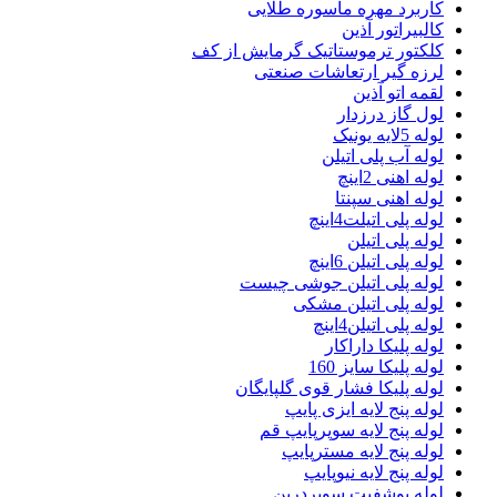
کاربرد مهره ماسوره طلایی
کالبیراتور آذین
کلکتور ترموستاتیک گرمایش از کف
لرزه گیر ارتعاشات صنعتی
لقمه اتو آذین
لول گاز درزدار
لوله 5لایه یونیک
لوله آب پلی اتیلن
لوله اهنی 2اینچ
لوله اهنی سپنتا
لوله پلی اتیلت4اینچ
لوله پلی اتیلن
لوله پلی اتیلن 6اینچ
لوله پلی اتیلن جوشی چیست
لوله پلی اتیلن مشکی
لوله پلی اتیلن4اینچ
لوله پلیکا داراکار
لوله پلیکا سایز 160
لوله پلیکا فشار قوی گلپایگان
لوله پنج لایه ایزی پایپ
لوله پنج لایه سوپرپایپ قم
لوله پنج لایه مسترپایپ
لوله پنج لایه نیوپایپ
لوله پوشفیت سوپردرین