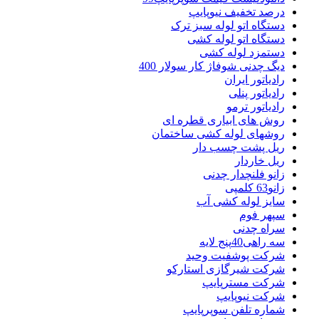
درصد تخفیف نیوپایپ
دستگاه اتو لوله سبز ترک
دستگاه اتو لوله کشی
دستمزد لوله کشی
دیگ چدنی شوفاژ کار سولار 400
رادیاتور ایران
رادیاتور پنلی
رادیاتور ترمو
روش های ابیاری قطره ای
روشهای لوله کشی ساختمان
ریل پشت چسب دار
ریل خاردار
زانو فلنچدار چدنی
زانو63 کلمپی
سایز لوله کشی آب
سپهر فوم
سراه چدنی
سه راهی40پنج لایه
شرکت پوشفیت وحید
شرکت شیرگازی استارکو
شرکت مسترپایپ
شرکت نیوپایپ
شماره تلفن سوپرپایپ