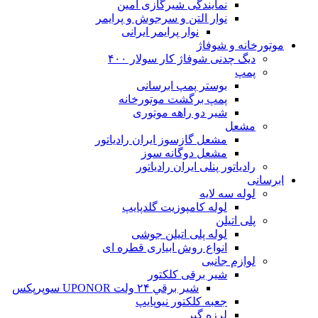
نمایندگی شیرگازی امین
نوار التن و سرجوش و پرایمر
نوار پرایمر ایرانی
موتورخانه و شوفاژ
دیگ چدنی شوفاژ کار سولار ۴۰۰
پمپ
بوستر پمپ ابرسانی
پمپ برگشت موتورخانه
شیر دو راهه موتوری
مشعل
مشعل گازسوز ایران رادیاتور
مشعل دوگانه سوز
رادیاتور پنلی ایران رادیاتور
ابرسانی
لوله سه لایه
لوله کامپوزیت گلدپایپ
پلی اتیلن
لوله پلی اتیلن جوشی
انواع روش ابیاری قطره ای
لوازم جانبی
شیر برقی کلکتور
شير برقي ۲۴ ولت UPONOR سوپرپکس
جعبه کلکتور نیوپایپ
لرزه گیر