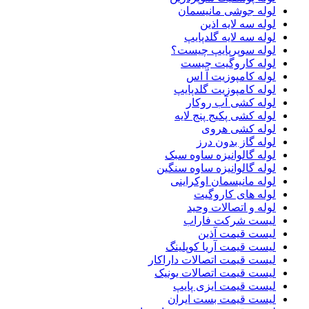
لوله جوشی مانیسمان
لوله سه لایه اذین
لوله سه لایه گلدپایپ
لوله سوپرپایپ چیست؟
لوله کاروگیت چیست
لوله کامپوزیت آ اس
لوله کامپوزیت گلدپایپ
لوله کشی آب روکار
لوله کشی پکیج پنج لایه
لوله کشی هروی
لوله گاز بدون درز
لوله گالوانیزه ساوه سبک
لوله گالوانیزه ساوه سنگین
لوله مانیسمان اوکراینی
لوله های کاروگیت
لوله و اتصالات وحید
لیست شرکت فاراب
لیست قیمت آذین
لیست قیمت آریا کوپلینگ
لیست قیمت اتصالات داراکار
لیست قیمت اتصالات یونیک
لیست قیمت ایزی پایپ
لیست قیمت بست ایران