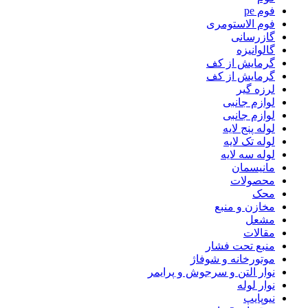
فوم pe
فوم الاستومری
گازرسانی
گالوانیزه
گرمایش از کف
گرمایش از کف
لرزه گیر
لوازم جانبی
لوازم جانبی
لوله پنج لایه
لوله تک لایه
لوله سه لایه
مانیسمان
محصولات
محک
مخازن و منبع
مشعل
مقالات
منبع تحت فشار
موتورخانه و شوفاژ
نوار التن و سرجوش و پرایمر
نوار لوله
نیوپایپ