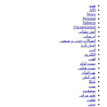
همه
API
News
Personal
Subjects
Uncategorized
آتش نشانی
ابرسانی
اتصالات چدنی و صنعتی
اخبار تازه
اذین
الکترود
اهنی
بست لوله
بست هیلتی
بهتراشان
پلی اتیلن
پلیکا
پمپ
پوشفیت
تخم مرغی
تفلون
چینی