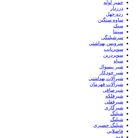
خمیر لوله
درزدار
رده چهل
ساوه سنگین
سبک
سپنتا
سرشیلنگی
سرویس بهداشتی
سوپرپایپ
سوپردرین
سیاه
شیر پیسوال
شیر خودکار
شیرآلات بهداشتی
شیرآلات قهرمان
شیرصافی
شیرفلکه
شیرقفلی
شیرگازی
شیلنگ
شیلنگ
شیلنگ حصیری
فاضلابی
فوم