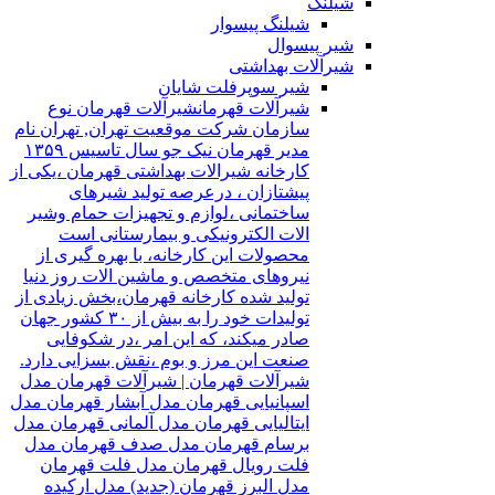
شیلنگ
شیلنگ پیسوار
شیر پیسوال
شیرآلات بهداشتی
شیر سوپرفلت شایان
شیرآلات قهرمان
شیرآلات قهرمان نوع
سازمان شرکت موقعیت تهران, تهران نام
مدیر قهرمان نیک جو سال تاسیس ۱۳۵۹
کارخانه شیرالات بهداشتی قهرمان ،یکی از
پیشتازان ، درعرصه تولید شیرهای
ساختمانی ،لوازم و تجهیزات حمام وشیر
الات الکترونیکی و بیمارستانی است
محصولات این کارخانه، با بهره گیری از
نیروهای متخصص و ماشین الات روز دنیا
تولید شده کارخانه قهرمان،بخش زیادی از
تولیدات خود را به بیش از ۳۰ کشور جهان
صادر میکند، که این امر ،در شکوفایی
صنعت این مرز و بوم ،نقش بسزایی دارد.
شیرآلات قهرمان | شیرآلات قهرمان مدل
اسپانیایی قهرمان مدل آبشار قهرمان مدل
ایتالیایی قهرمان مدل آلمانی قهرمان مدل
برسام قهرمان مدل صدف قهرمان مدل
فلت رویال قهرمان مدل فلت قهرمان
مدل البرز قهرمان (جدید) مدل ارکیده