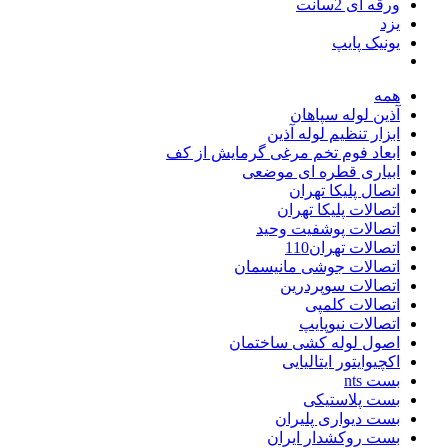
ورقه ای 2سانت
یزد
یونیک پایپ
همه
آذین لوله سپاهان
ابزار تنظیم لوله آذین
ابعاد فوم تخم مرغی گرمایش از کف
ابیاری قطره ای موضعی
اتصال پلیکا تهران
اتصالات پلیکا تهران
اتصالات پوشفیت وحید
اتصالات تهران110
اتصالات جوشی مانیسمان
اتصالات سوپردرین
اتصالات کلمپی
اتصالات نیوپایپ
اصول لوله کشی ساختمان
اکچیوایتور ایتالیایی
بست nts
بست پلاستیکی
بست دیواری پلیران
بست روکشدار ایران