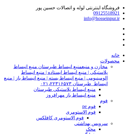
فروشگاه اینترنتی لوله و اتصالات حسین پور
09125518921
info@hosseinpur.ir
خانه
محصولات
مخازن و منبع
منبع انبساط طبرستان منبع انبساط
پلاستیکی | منبع انبساط ایستاده | منبع انبساط
الومینیومی | منبع انبساط بسته | منبع انبساط باز | منبع
انبساط طبرستان ۰۲۱٫۲۲۳۱۶۵۷۳
منبع انبساط پلاستیکی طبرستان
منبع انبساط باز مهرافروز
فوم
فوم pe
فوم الاستومری
فوم الاستومری کافلکس
سرویس بهداشتی
محک