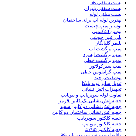
بست سقفی nts
بست سقفی پلیران
بست هیلتی لوله
بهترین لوله آب برای ساختمان
بوستر پمپ چیست
بوشن 40کلمپی
پلی اتیلن جوشی
پلیمر گلپایگان
پمپ برگشت اب
پمپ برگشت ابسرد
پمپ برگشت خطی
پمپ سیرکولاتور
پمپ گرانفوس خطی
پوشفیت وحید
تبدیل سایز لوله پلیکا
تجهیزات اتش نشانی
تفاوت لوله سوپرپابپ و نیوپایپ
جعبه آتش نشانی تک کابین قرمز
جعبه آتش نشانی دو کابین سفید
جعبه آتش نشانی ساختمان دو کابین
جعبه کلکتور سوپرپایپ
جعبه کلکتور نیوپایپ
جعبه کلکتور45*45
دانلودلیست قیمت سوپرپایپ99