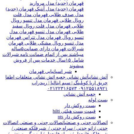
قهرمان (جدید) مدل مروارید
قهرمان (جدید) مدل آنتیک قهرمان (جدید)
مدل صدف طلایی قهرمان مدل فلت
رویال طلایی قهرمان مدل تنسو رویال
طلایی قهرمان مدل فلت رویال سفید
طلایی قهرمان مدل تنسو قهرمان مدل
تنسو رویال قهرمان مدل تتراس قهرمان
مدل تنسو رویال مشکی طلایی قهرمان
شیرالات قهرمان دارای ضمانت۵ساله
میباشند پس از اتمام ضمانت نامه شیرالات
شامل ۱۵سال خدمات پس از فروش
میشوند
شیر اسپانیایی قهرمان
آتش نشانی
آتش نشانی جعبه اتش نشانی متعلقات اطفا
حریق اریا کوپلینگ | سیم ایتالیا | رپیدراپ
۰۹۱۲۵۵۱۸۹۲۱ ۰۲۱۲۲۳۱۶۵۷۳
جعبه آتش نشانی
بست لوله
بست روکش دار
قیمت بست هیلتی hilti
بست روکش دار nts
اتصالات چدنی و صنعتی
اتصالات چدنی و صنعتی اتصالات
چدنی |زانو چدنی / سراه چدنی / شیرفلکه صنعتی /
شیرفلکه فلنچدار / سراه فلنچدار / لرزه گیر صنعتی /