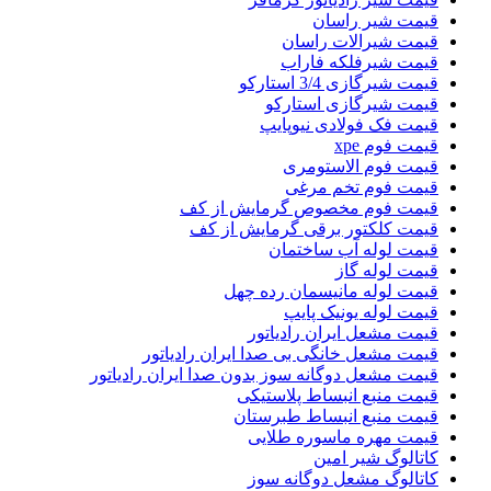
قیمت شیر راسان
قیمت شیرالات راسان
قیمت شیرفلکه فاراب
قیمت شیرگازی 3/4 استارکو
قیمت شیرگازی استارکو
قیمت فک فولادی نیوپایپ
قیمت فوم xpe
قیمت فوم الاستومری
قیمت فوم تخم مرغی
قیمت فوم مخصوص گرمایش از کف
قیمت کلکتور برقی گرمایش از کف
قیمت لوله آب ساختمان
قیمت لوله گاز
قیمت لوله مانیسمان رده چهل
قیمت لوله یونیک پایپ
قیمت مشعل ایران رادیاتور
قیمت مشعل خانگی بی صدا ایران رادیاتور
قیمت مشعل دوگانه سوز بدون صدا ایران رادیاتور
قیمت منبع انبساط پلاستیکی
قیمت منبع انبساط طبرستان
قیمت مهره ماسوره طلایی
کاتالوگ شیر امین
کاتالوگ مشعل دوگانه سوز