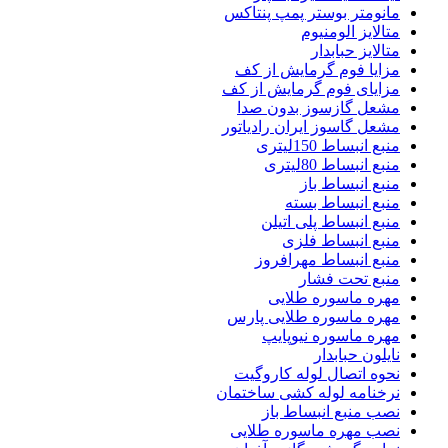
مانومتر بوستر پمپ پنتاکس
متالایز الومنیوم
متالایز حبابدار
مزایا فوم گرمایش از کف
مزایای فوم گرمایش از کف
مشعل گازسوز بدون صدا
مشعل گاسوز ایران رادیاتور
منبع انبساط 150لیتری
منبع انبساط 80لیتری
منبع انبساط باز
منبع انبساط بسته
منبع انبساط پلی اتیلن
منبع انبساط فلزی
منبع انبساط مهرافروز
منبع تحت فشار
مهره ماسوره طلایی
مهره ماسوره طلایی پارس
مهره ماسوره نیوپایپ
نایلون حبابدار
نحوه اتصال لوله کاروگیت
نرخنامه لوله کشی ساختمان
نصب منبع انبساط باز
نصب مهره ماسوره طلایی