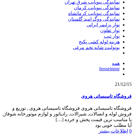
نمایندگی نیوپایپ شرق تهران
نمایندگی نیوپایپ کرمان
نمایندگی نیوپایپ کرمانشاه
نمایندگی ووگ امید گلستان
نوار پزلیمر ایرانی
نوار تفلون
نوار تیپ
هزینه لوله کشی پکیج
یونولیت شانه تخم مرغی
همه
hosseinpur
21/12/15
فروشگاه تاسیساتی هروی
فروشگاه تاسیساتی هروی فروشگاه تاسیساتی هروی , توزیع و
فروش لوله و اتصالات, شیرالات, رادیاتور و لوازم موتورخانه شوفاژ,
با مناسب ترین قیمت پخش و خرده
[…]
آیا مطلب خوبی بود
0
اطلاعات بیشتر