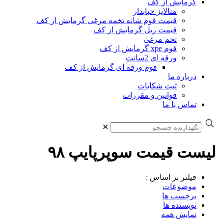
گرمایش از کف
متالایز حبابدار
قیمت فوم شانه تخمه مرغی گرمایش از کف
قیمت ریل گرمایش از کف
تخم مرغی
فوم xpe گرمایش از کف
ورقه ای 2سانت
فوم ورقه ای گرمایش از کف
درباره ما
ثبت شکایات
قوانین و مقررات
تماس با ما
✕
لیست قیمت سوپرپایپ ۹۸
فیلتر بر اساس :
موضوعات
برچسب ها
نویسنده ها
نمایش همه