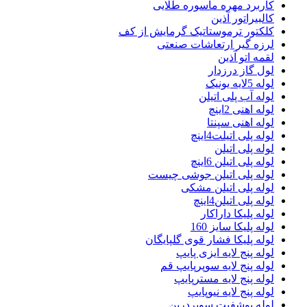
کاربرد مهره ماسوره طلایی
کالبیراتور آذین
کلکتور ترموستاتیک گرمایش از کف
لرزه گیر ارتعاشات صنعتی
لقمه اتو آذین
لول گاز درزدار
لوله 5لایه یونیک
لوله آب پلی اتیلن
لوله اهنی 2اینچ
لوله اهنی سپنتا
لوله پلی اتیلت4اینچ
لوله پلی اتیلن
لوله پلی اتیلن 6اینچ
لوله پلی اتیلن جوشی چیست
لوله پلی اتیلن مشکی
لوله پلی اتیلن4اینچ
لوله پلیکا داراکار
لوله پلیکا سایز 160
لوله پلیکا فشار قوی گلپایگان
لوله پنج لایه ایزی پایپ
لوله پنج لایه سوپرپایپ قم
لوله پنج لایه مسترپایپ
لوله پنج لایه نیوپایپ
لوله پوشفیت سوپردرین