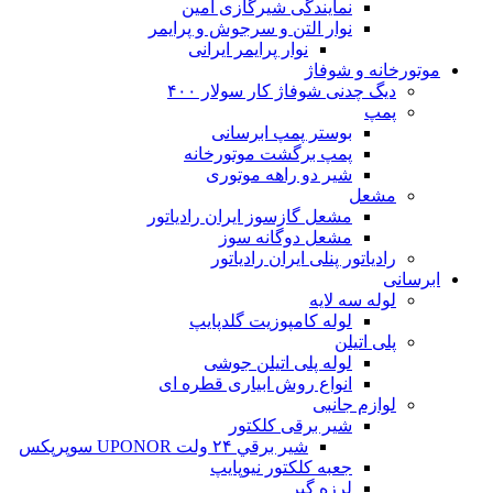
نمایندگی شیرگازی امین
نوار التن و سرجوش و پرایمر
نوار پرایمر ایرانی
موتورخانه و شوفاژ
دیگ چدنی شوفاژ کار سولار ۴۰۰
پمپ
بوستر پمپ ابرسانی
پمپ برگشت موتورخانه
شیر دو راهه موتوری
مشعل
مشعل گازسوز ایران رادیاتور
مشعل دوگانه سوز
رادیاتور پنلی ایران رادیاتور
ابرسانی
لوله سه لایه
لوله کامپوزیت گلدپایپ
پلی اتیلن
لوله پلی اتیلن جوشی
انواع روش ابیاری قطره ای
لوازم جانبی
شیر برقی کلکتور
شير برقي ۲۴ ولت UPONOR سوپرپکس
جعبه کلکتور نیوپایپ
لرزه گیر