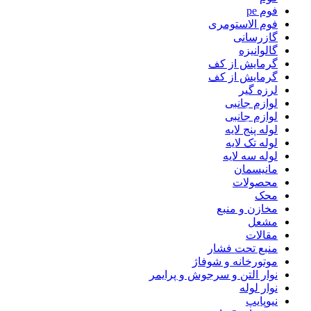
فوم pe
فوم الاستومری
گازرسانی
گالوانیزه
گرمایش از کف
گرمایش از کف
لرزه گیر
لوازم جانبی
لوازم جانبی
لوله پنج لایه
لوله تک لایه
لوله سه لایه
مانیسمان
محصولات
محک
مخازن و منبع
مشعل
مقالات
منبع تحت فشار
موتورخانه و شوفاژ
نوار التن و سرجوش و پرایمر
نوار لوله
نیوپایپ