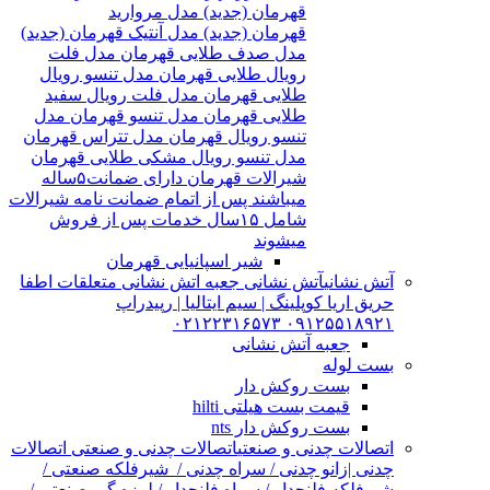
قهرمان (جدید) مدل مروارید
قهرمان (جدید) مدل آنتیک قهرمان (جدید)
مدل صدف طلایی قهرمان مدل فلت
رویال طلایی قهرمان مدل تنسو رویال
طلایی قهرمان مدل فلت رویال سفید
طلایی قهرمان مدل تنسو قهرمان مدل
تنسو رویال قهرمان مدل تتراس قهرمان
مدل تنسو رویال مشکی طلایی قهرمان
شیرالات قهرمان دارای ضمانت۵ساله
میباشند پس از اتمام ضمانت نامه شیرالات
شامل ۱۵سال خدمات پس از فروش
میشوند
شیر اسپانیایی قهرمان
آتش نشانی
آتش نشانی جعبه اتش نشانی متعلقات اطفا
حریق اریا کوپلینگ | سیم ایتالیا | رپیدراپ
۰۹۱۲۵۵۱۸۹۲۱ ۰۲۱۲۲۳۱۶۵۷۳
جعبه آتش نشانی
بست لوله
بست روکش دار
قیمت بست هیلتی hilti
بست روکش دار nts
اتصالات چدنی و صنعتی
اتصالات چدنی و صنعتی اتصالات
چدنی |زانو چدنی / سراه چدنی / شیرفلکه صنعتی /
شیرفلکه فلنچدار / سراه فلنچدار / لرزه گیر صنعتی /