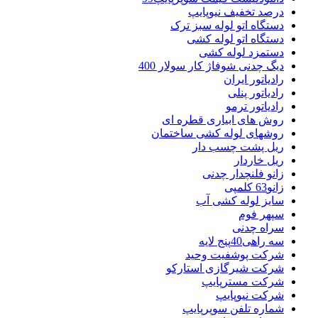
درصد تخفیف نیوپایپ
دستگاه اتو لوله سبز ترک
دستگاه اتو لوله کشی
دستمزد لوله کشی
دیگ چدنی شوفاژ کار سولار 400
رادیاتور ایران
رادیاتور پنلی
رادیاتور ترمو
روش های ابیاری قطره ای
روشهای لوله کشی ساختمان
ریل پشت چسب دار
ریل خاردار
زانو فلنچدار چدنی
زانو63 کلمپی
سایز لوله کشی آب
سپهر فوم
سراه چدنی
سه راهی40پنج لایه
شرکت پوشفیت وحید
شرکت شیرگازی استارکو
شرکت مسترپایپ
شرکت نیوپایپ
شماره تلفن سوپرپایپ