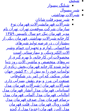
شیلنگ
شیلنگ پیسوار
شیر پیسوال
شیرآلات بهداشتی
شیر سوپرفلت شایان
شیرآلات قهرمان
شیرآلات قهرمان نوع
سازمان شرکت موقعیت تهران, تهران نام
مدیر قهرمان نیک جو سال تاسیس ۱۳۵۹
کارخانه شیرالات بهداشتی قهرمان ،یکی از
پیشتازان ، درعرصه تولید شیرهای
ساختمانی ،لوازم و تجهیزات حمام وشیر
الات الکترونیکی و بیمارستانی است
محصولات این کارخانه، با بهره گیری از
نیروهای متخصص و ماشین الات روز دنیا
تولید شده کارخانه قهرمان،بخش زیادی از
تولیدات خود را به بیش از ۳۰ کشور جهان
صادر میکند، که این امر ،در شکوفایی
صنعت این مرز و بوم ،نقش بسزایی دارد.
شیرآلات قهرمان | شیرآلات قهرمان مدل
اسپانیایی قهرمان مدل آبشار قهرمان مدل
ایتالیایی قهرمان مدل آلمانی قهرمان مدل
برسام قهرمان مدل صدف قهرمان مدل
فلت رویال قهرمان مدل فلت قهرمان
مدل البرز قهرمان (جدید) مدل ارکیده