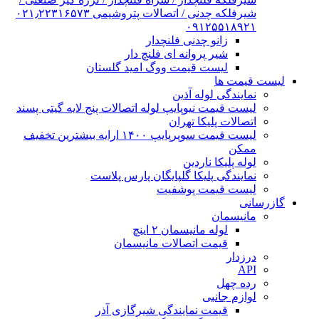
شیرفلکه چدنی / اتصالات پتروشیمی ۰۲۱٫۲۲۳۱۶۵۷۳
۰۹۱۲۵۵۱۸۹۲۱
زانو چدنی فلنچدار
شیر پروانه ای فلنچ دار
لیست قیمت ووگ امید گلستان
لیست قیمت ها
نمایندگی لوله آذین
لیست قیمت نیوپایپ لوله اتصالات پنج لایه گیتی پسند
اتصالات پلیکا تهران
لیست قیمت سوپرپایپ ۱۴۰۰ ارایه بیشترین تخفیف
ممکن
لوله پلیکا ناردین
نمایندگی پلیکا گلپایگان پارس پلاست
لیست قیمت پوشفیت
گازرسانی
مانیسمان
لوله مانیسمان ۲ اینچ
قیمت اتصالات مانیسمان
درزدار
API
رده چهل
لوازم جانبی
قیمت نمایندگی شیرگازی آذر