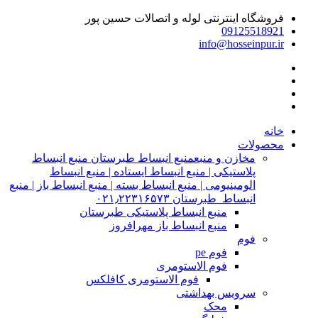
فروشگاه اینترنتی لوله و اتصالات حسین پور
09125518921
info@hosseinpur.ir
خانه
محصولات
مخازن و منبع
منبع انبساط طبرستان منبع انبساط
پلاستیکی | منبع انبساط ایستاده | منبع انبساط
الومینیومی | منبع انبساط بسته | منبع انبساط باز | منبع
انبساط طبرستان ۰۲۱٫۲۲۳۱۶۵۷۳
منبع انبساط پلاستیکی طبرستان
منبع انبساط باز مهرافروز
فوم
فوم pe
فوم الاستومری
فوم الاستومری کافلکس
سرویس بهداشتی
محک