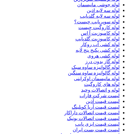
لوله جوشی مانیسمان
لوله سه لایه اذین
لوله سه لایه گلدپایپ
لوله سوپرپایپ چیست؟
لوله کاروگیت چیست
لوله کامپوزیت آ اس
لوله کامپوزیت گلدپایپ
لوله کشی آب روکار
لوله کشی پکیج پنج لایه
لوله کشی هروی
لوله گاز بدون درز
لوله گالوانیزه ساوه سبک
لوله گالوانیزه ساوه سنگین
لوله مانیسمان اوکراینی
لوله های کاروگیت
لوله و اتصالات وحید
لیست شرکت فاراب
لیست قیمت آذین
لیست قیمت آریا کوپلینگ
لیست قیمت اتصالات داراکار
لیست قیمت اتصالات یونیک
لیست قیمت ایزی پایپ
لیست قیمت بست ایران