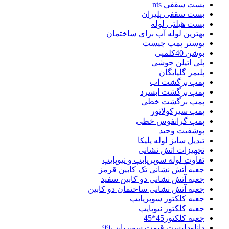
بست سقفی nts
بست سقفی پلیران
بست هیلتی لوله
بهترین لوله آب برای ساختمان
بوستر پمپ چیست
بوشن 40کلمپی
پلی اتیلن جوشی
پلیمر گلپایگان
پمپ برگشت اب
پمپ برگشت ابسرد
پمپ برگشت خطی
پمپ سیرکولاتور
پمپ گرانفوس خطی
پوشفیت وحید
تبدیل سایز لوله پلیکا
تجهیزات اتش نشانی
تفاوت لوله سوپرپابپ و نیوپایپ
جعبه آتش نشانی تک کابین قرمز
جعبه آتش نشانی دو کابین سفید
جعبه آتش نشانی ساختمان دو کابین
جعبه کلکتور سوپرپایپ
جعبه کلکتور نیوپایپ
جعبه کلکتور45*45
دانلودلیست قیمت سوپرپایپ99