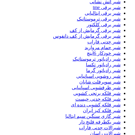
شیر اتش نشانی
شیر برقی tme
شیر برقی ایتالیایی
شیر برقی ترموستاتیک
شیر برقی کلکتور
شیر برقی گرمایش از کف
شیر برقی گرمایش از کف دانفوس
شیر چدنی فاراب
شیر حمام مروارید
شیر خودکار 6اینچ
شیر رادیاتور ترموستاتیک
شیر رادیاتور تکسا
شیر رادیاتور گرما
شیر روشویی اسپانیایی
شیر سوپرفلت شایان
شیر ظرفشویی اسپانیایی
شیر فلکه برنجی کشویی
شیر فلکه چدنی چیست
شیر فلکه کشویی دنده ای
شیر فلکه کیز ایران
شیر گازی سنگین سیم ایتالیا
شیر یکطرفه فلنچ دار
شیرالات چدنی فاراب
شیرالات راسان