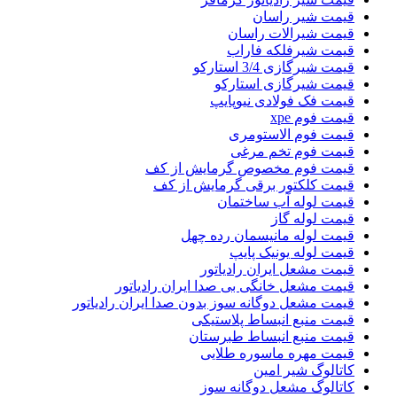
قیمت شیر راسان
قیمت شیرالات راسان
قیمت شیرفلکه فاراب
قیمت شیرگازی 3/4 استارکو
قیمت شیرگازی استارکو
قیمت فک فولادی نیوپایپ
قیمت فوم xpe
قیمت فوم الاستومری
قیمت فوم تخم مرغی
قیمت فوم مخصوص گرمایش از کف
قیمت کلکتور برقی گرمایش از کف
قیمت لوله آب ساختمان
قیمت لوله گاز
قیمت لوله مانیسمان رده چهل
قیمت لوله یونیک پایپ
قیمت مشعل ایران رادیاتور
قیمت مشعل خانگی بی صدا ایران رادیاتور
قیمت مشعل دوگانه سوز بدون صدا ایران رادیاتور
قیمت منبع انبساط پلاستیکی
قیمت منبع انبساط طبرستان
قیمت مهره ماسوره طلایی
کاتالوگ شیر امین
کاتالوگ مشعل دوگانه سوز