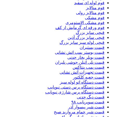
فوم لوله ای سفید
فوم متالایز
فوم متالایز رولی
فوم مشکی
فوم مشکی الاستومری
فوم ورقه ای گرمایش از کف
قیچی سایز بزرگ
قیچی سایز بزرگ آذین
قیچی لوله سبز سایز بزرگ
قیمت بستیران
قیمت بوستر پمپ اتش نشانی
قیمت بویلر بخار چدنی
قیمت پلی اتیلن جوشی پلیران
قیمت پمپ پنتاکس
قیمت تجهیزات آتش نشانی
قیمت جعبه کلکتور
قیمت دستگاه اتو لوله سبز
قیمت دستگاه پرس دستی نیوپایپ
قیمت دستگاه پرس شارژی نیوپایپ
قیمت دیگ چدنی
قیمت سوپرپایپ ۹۸
قیمت شیر پیسوار آذر
قیمت شیر حمام مروارید صبح
قیمت شیر رادیاتور گرمافر