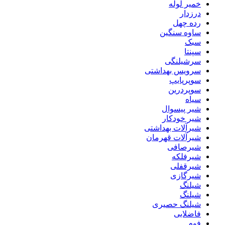
خمیر لوله
درزدار
رده چهل
ساوه سنگین
سبک
سپنتا
سرشیلنگی
سرویس بهداشتی
سوپرپایپ
سوپردرین
سیاه
شیر پیسوال
شیر خودکار
شیرآلات بهداشتی
شیرآلات قهرمان
شیرصافی
شیرفلکه
شیرقفلی
شیرگازی
شیلنگ
شیلنگ
شیلنگ حصیری
فاضلابی
فوم