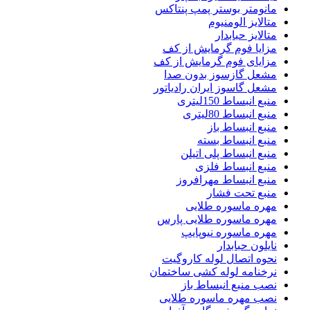
مانومتر بوستر پمپ پنتاکس
متالایز الومنیوم
متالایز حبابدار
مزایا فوم گرمایش از کف
مزایای فوم گرمایش از کف
مشعل گازسوز بدون صدا
مشعل گاسوز ایران رادیاتور
منبع انبساط 150لیتری
منبع انبساط 80لیتری
منبع انبساط باز
منبع انبساط بسته
منبع انبساط پلی اتیلن
منبع انبساط فلزی
منبع انبساط مهرافروز
منبع تحت فشار
مهره ماسوره طلایی
مهره ماسوره طلایی پارس
مهره ماسوره نیوپایپ
نایلون حبابدار
نحوه اتصال لوله کاروگیت
نرخنامه لوله کشی ساختمان
نصب منبع انبساط باز
نصب مهره ماسوره طلایی