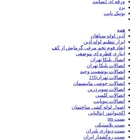
ورقه ای 2سانت
یزد
یونیک پایپ
همه
آذین لوله سپاهان
ابزار تنظیم لوله آذین
ابعاد فوم تخم مرغی گرمایش از کف
ابیاری قطره ای موضعی
اتصال پلیکا تهران
اتصالات پلیکا تهران
اتصالات پوشفیت وحید
اتصالات تهران110
اتصالات جوشی مانیسمان
اتصالات سوپردرین
اتصالات کلمپی
اتصالات نیوپایپ
اصول لوله کشی ساختمان
اکچیوایتور ایتالیایی
بست nts
بست پلاستیکی
بست دیواری پلیران
بست روکشدار ایران