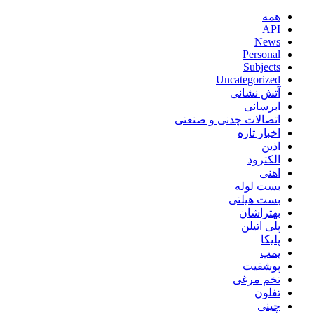
همه
API
News
Personal
Subjects
Uncategorized
آتش نشانی
ابرسانی
اتصالات چدنی و صنعتی
اخبار تازه
اذین
الکترود
اهنی
بست لوله
بست هیلتی
بهتراشان
پلی اتیلن
پلیکا
پمپ
پوشفیت
تخم مرغی
تفلون
چینی