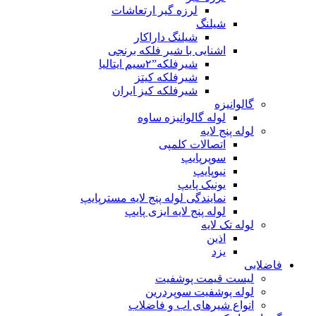
لرزه گیر ارتعاشات
شیلنگ
شیلنگ داراکار
اشنایی با شیر فلکه برنجی
شیرفلکه”۲سیم ایتالیا
شیرفلکه کیتز
شیرفلکه کیز ایران
گالوانیزه
لوله گالوانیزه ساوه
لوله پنج لایه
اتصالات کلمپی
سوپرپایپ
نیوپایپ
یونیک پایپ
نمایندگی لوله پنج لایه مسترپایپ
لوله پنج لایه ایزی پایپ
لوله تک لایه
اذین
یزد
فاضلابی
لیست قیمت پوشفیت
لوله پوشفیت سوپردرین
انواع شیرهای اب و فاضلاب