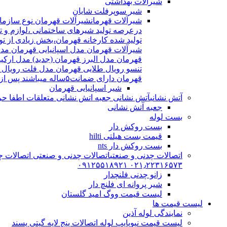
شیرآلات بهداشتی
شیر سوپرفلت شایان
شیرآلات قهرمان
درعرصه تولید شیرهای ساختمانی ،لوازم و تج
شیرآلات قهرمان مدل اسپانیایی قهرمان مد
قهرمان مدل البرز قهرمان (جدید) مدل ارکی
تنسو رویال طلایی قهرمان مدل فلت رویال
قهرمان دارای ضمانت۵ساله میباشند پس از اتمام ضمانت نامه شیرالات شامل ۱۵سال خدمات پس از فروش میشوند
شیر اسپانیایی قهرمان
آتش نشانی
آتش نشانی جعبه اتش نشانی متعلقات اطفا حریق اریا کوپلینگ |
جعبه آتش نشانی
بست لوله
بست روکش دار
قیمت بست هیلتی hilti
بست روکش دار nts
اتصالات چدنی و صنعتی
اتصالات چدنی و صنعتی اتصالات چد
۰۲۱٫۲۲۳۱۶۵۷۳ ۰۹۱۲۵۵۱۸۹۲۱
زانو چدنی فلنچدار
شیر پروانه ای فلنچ دار
لیست قیمت ووگ امید گلستان
لیست قیمت ها
نمایندگی لوله آذین
لیست قیمت نیوپایپ لوله اتصالات پنج لایه گیتی پسند