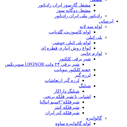
مشعل گازسوز ایران رادیاتور
مشعل دوگانه سوز
رادیاتور پنلی ایران رادیاتور
ابرسانی
لوله سه لایه
لوله کامپوزیت گلدپایپ
پلی اتیلن
لوله پلی اتیلن جوشی
انواع روش ابیاری قطره ای
لوازم جانبی
شیر برقی کلکتور
شير برقي ۲۴ ولت UPONOR سوپرپکس
جعبه کلکتور نیوپایپ
لرزه گیر
لرزه گیر ارتعاشات
شیلنگ
شیلنگ داراکار
اشنایی با شیر فلکه برنجی
شیرفلکه”۲سیم ایتالیا
شیرفلکه کیتز
شیرفلکه کیز ایران
گالوانیزه
لوله گالوانیزه ساوه