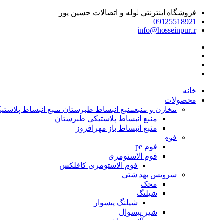
فروشگاه اینترنتی لوله و اتصالات حسین پور
09125518921
info@hosseinpur.ir
خانه
محصولات
مخازن و منبع
منبع انبساط طبرستان منبع انبساط پلاستیکی | م
منبع انبساط پلاستیکی طبرستان
منبع انبساط باز مهرافروز
فوم
فوم pe
فوم الاستومری
فوم الاستومری کافلکس
سرویس بهداشتی
محک
شیلنگ
شیلنگ پیسوار
شیر پیسوال