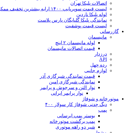
اتصالات پلیکا تهران
لیست قیمت سوپرپایپ ۱۴۰۰ ارایه بیشترین تخفیف ممکن
لوله پلیکا ناردین
نمایندگی پلیکا گلپایگان پارس پلاست
لیست قیمت پوشفیت
گازرسانی
مانیسمان
لوله مانیسمان ۲ اینچ
قیمت اتصالات مانیسمان
درزدار
API
رده چهل
لوازم جانبی
قیمت نمایندگی شیرگازی آذر
نمایندگی شیرگازی امین
نوار التن و سرجوش و پرایمر
نوار پرایمر ایرانی
موتورخانه و شوفاژ
دیگ چدنی شوفاژ کار سولار ۴۰۰
پمپ
بوستر پمپ ابرسانی
پمپ برگشت موتورخانه
شیر دو راهه موتوری
مشعل