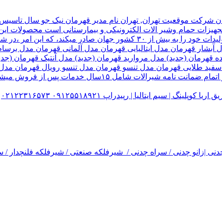
هیزات حمام وشیر الات الکترونیکی و بیمارستانی است محصولات این ک
تولید شده کارخانه قهرمان،بخش زیادی از تولیدات خود را به بیش از ۰
ل آبشار قهرمان مدل ایتالیایی قهرمان مدل آلمانی قهرمان مدل ب
ده قهرمان (جدید) مدل مروارید قهرمان (جدید) مدل آنتیک قهرمان 
 سفید طلایی قهرمان مدل تنسو قهرمان مدل تنسو رویال قهرمان مد
 سیم ایتالیا | رپیدراپ ۰۹۱۲۵۵۱۸۹۲۱ ۰۲۱۲۲۳۱۶۵۷۳
نی |زانو چدنی / سراه چدنی / شیرفلکه صنعتی / شیرفلکه فلنچدار / سر