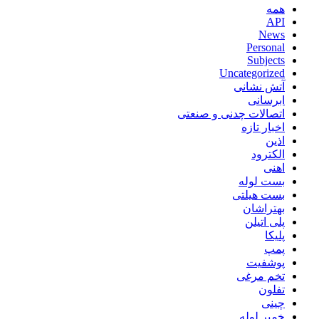
همه
API
News
Personal
Subjects
Uncategorized
آتش نشانی
ابرسانی
اتصالات چدنی و صنعتی
اخبار تازه
اذین
الکترود
اهنی
بست لوله
بست هیلتی
بهتراشان
پلی اتیلن
پلیکا
پمپ
پوشفیت
تخم مرغی
تفلون
چینی
خمیر لوله