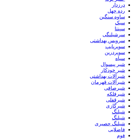
درزدار
رده چهل
ساوه سنگین
سبک
سپنتا
سرشیلنگی
سرویس بهداشتی
سوپرپایپ
سوپردرین
سیاه
شیر پیسوال
شیر خودکار
شیرآلات بهداشتی
شیرآلات قهرمان
شیرصافی
شیرفلکه
شیرقفلی
شیرگازی
شیلنگ
شیلنگ
شیلنگ حصیری
فاضلابی
فوم