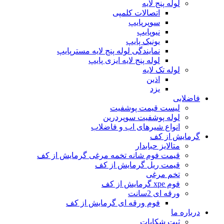
لوله پنج لایه
اتصالات کلمپی
سوپرپایپ
نیوپایپ
یونیک پایپ
نمایندگی لوله پنج لایه مسترپایپ
لوله پنج لایه ایزی پایپ
لوله تک لایه
اذین
یزد
فاضلابی
لیست قیمت پوشفیت
لوله پوشفیت سوپردرین
انواع شیرهای اب و فاضلاب
گرمایش از کف
متالایز حبابدار
قیمت فوم شانه تخمه مرغی گرمایش از کف
قیمت ریل گرمایش از کف
تخم مرغی
فوم xpe گرمایش از کف
ورقه ای 2سانت
فوم ورقه ای گرمایش از کف
درباره ما
ثبت شکایات