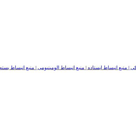
نبع انبساط ایستاده | منبع انبساط الومینیومی | منبع انبساط بسته | منبع ا