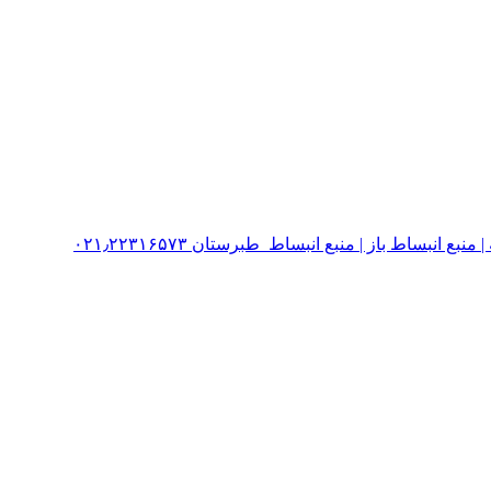
نبساط باز | منبع انبساط طبرستان ۰۲۱٫۲۲۳۱۶۵۷۳