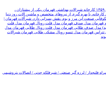
شیرآلات قهرمان نوع سازمان شرکت موقعیت تهران, تهران نام مدیر قهرمان نیک جو سال تاسیس ۱۳۵۹ کارخانه شیرالات بهداشتی قهرمان ،یکی از پیشتازان ،
ارخانه، با بهره گیری از نیروهای متخصص و ماشین الات روز دنیا
۳ کشور جهان صادر میکند، که این امر ،در شکوفایی صنعت این مرز و بوم ،نقش بسزایی دارد. شیرآلات قهرمان |
رسام قهرمان مدل صدف قهرمان مدل فلت رویال قهرمان مدل فلت
(جدید) مدل صدف طلایی قهرمان مدل فلت رویال طلایی قهرمان مدل
ل تتراس قهرمان مدل تنسو رویال مشکی طلایی قهرمان شیرالات
اه فلنچدار / لرزه گیر صنعتی / شیرفلکه چدنی / اتصالات پتروشیمی