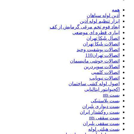
همه
آذین لوله سپاهان
ابزار تنظیم لوله آذین
ابعاد فوم تخم مرغی گرمایش از کف
ابیاری قطره ای موضعی
اتصال پلیکا تهران
اتصالات پلیکا تهران
اتصالات پوشفیت وحید
اتصالات تهران110
اتصالات جوشی مانیسمان
اتصالات سوپردرین
اتصالات کلمپی
اتصالات نیوپایپ
اصول لوله کشی ساختمان
اکچیوایتور ایتالیایی
بست nts
بست پلاستیکی
بست دیواری پلیران
بست روکشدار ایران
بست سقفی nts
بست سقفی پلیران
بست هیلتی لوله