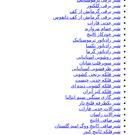
شیر برقی کلکتور
شیر برقی گرمایش از کف
شیر برقی گرمایش از کف دانفوس
شیر چدنی فاراب
شیر حمام مروارید
شیر خودکار 6اینچ
شیر رادیاتور ترموستاتیک
شیر رادیاتور تکسا
شیر رادیاتور گرما
شیر روشویی اسپانیایی
شیر سوپرفلت شایان
شیر ظرفشویی اسپانیایی
شیر فلکه برنجی کشویی
شیر فلکه چدنی چیست
شیر فلکه کشویی دنده ای
شیر فلکه کیز ایران
شیر گازی سنگین سیم ایتالیا
شیر یکطرفه فلنچ دار
شیرالات چدنی فاراب
شیرالات راسان
شیرصافی 4اینچ
شیرصافی 5اینچ ووگ امید گلستان
شیرفلکه 2اینچ کیتز