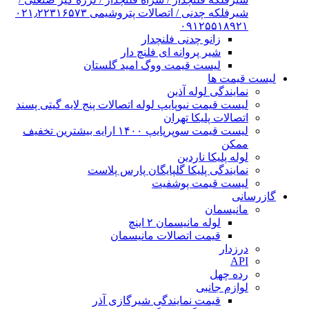
شیرفلکه چدنی / اتصالات پتروشیمی ۰۲۱٫۲۲۳۱۶۵۷۳
۰۹۱۲۵۵۱۸۹۲۱
زانو چدنی فلنچدار
شیر پروانه ای فلنچ دار
لیست قیمت ووگ امید گلستان
لیست قیمت ها
نمایندگی لوله آذین
لیست قیمت نیوپایپ لوله اتصالات پنج لایه گیتی پسند
اتصالات پلیکا تهران
لیست قیمت سوپرپایپ ۱۴۰۰ ارایه بیشترین تخفیف
ممکن
لوله پلیکا ناردین
نمایندگی پلیکا گلپایگان پارس پلاست
لیست قیمت پوشفیت
گازرسانی
مانیسمان
لوله مانیسمان ۲ اینچ
قیمت اتصالات مانیسمان
درزدار
API
رده چهل
لوازم جانبی
قیمت نمایندگی شیرگازی آذر