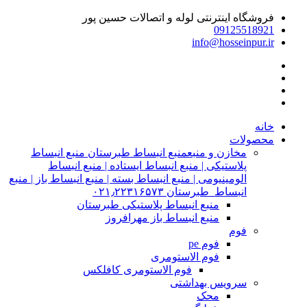
فروشگاه اینترنتی لوله و اتصالات حسین پور
09125518921
info@hosseinpur.ir
خانه
محصولات
مخازن و منبع
منبع انبساط طبرستان منبع انبساط
پلاستیکی | منبع انبساط ایستاده | منبع انبساط
الومینیومی | منبع انبساط بسته | منبع انبساط باز | منبع
انبساط طبرستان ۰۲۱٫۲۲۳۱۶۵۷۳
منبع انبساط پلاستیکی طبرستان
منبع انبساط باز مهرافروز
فوم
فوم pe
فوم الاستومری
فوم الاستومری کافلکس
سرویس بهداشتی
محک