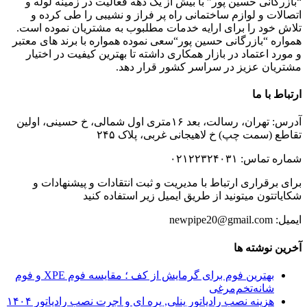
“بازرگانی حسین پور” با بیش از یک دهه فعالیت در زمینه لوله و
اتصالات و لوازم ساختمانی راه پر فراز و نشیبی را طی کرده و
تلاش خود را برای ارایه خدمات مطلبوب به مشتریان نموده است.
همواره “بازرگانی حسین پور“سعی نموده همواره با برند های معتبر
و مورد اعتماد در بازار همکاری داشته تا بهترین کیفیت در اختیار
مشتریان عزیز در سراسر کشور قرار دهد.
ارتباط با ما
آدرس: تهران، رسالت، بعد ۱۶متری اول شمالی، خ حسینی، اولین
تقاطع (سمت چپ) خ لاهیجانی غربی، پلاک ۲۴۵
شماره تماس: ۰۲۱۲۲۳۲۴۰۳۱
برای برقراری ارتباط با مدیریت و ثبت انتقادات و پیشنهادات و
شکایاتتون میتونید از طریق ایمیل زیر استفاده کنید
ایمیل: newpipe20@gmail.com
آخرین نوشته ها
بهترین فوم برای گرمایش از کف ؛ مقایسه فوم XPE و فوم
شانه‌تخم‌مرغی
هزینه نصب رادیاتور پنلی, پره ای و اجرت نصب رادیاتور ۱۴۰۴