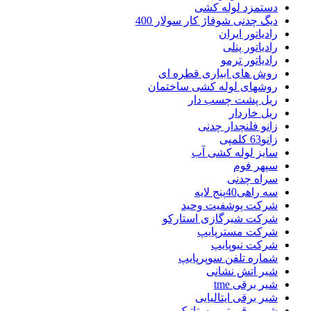
دستمزد لوله کشی
دیگ چدنی شوفاژ کار سولار 400
رادیاتور ایران
رادیاتور پنلی
رادیاتور ترمو
روش های ابیاری قطره ای
روشهای لوله کشی ساختمان
ریل پشت چسب دار
ریل خاردار
زانو فلنچدار چدنی
زانو63 کلمپی
سایز لوله کشی آب
سپهر فوم
سراه چدنی
سه راهی40پنج لایه
شرکت پوشفیت وحید
شرکت شیرگازی استارکو
شرکت مسترپایپ
شرکت نیوپایپ
شماره تلفن سوپرپایپ
شیر اتش نشانی
شیر برقی tme
شیر برقی ایتالیایی
شیر برقی ترموستاتیک