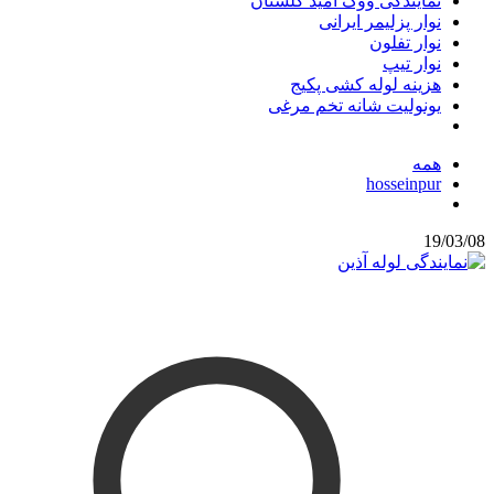
نمایندگی ووگ امید گلستان
نوار پزلیمر ایرانی
نوار تفلون
نوار تیپ
هزینه لوله کشی پکیج
یونولیت شانه تخم مرغی
همه
hosseinpur
19/03/08