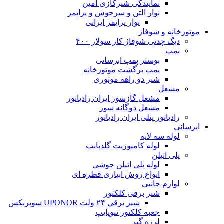
نمایندگی شیرگازی امین
نوار التن و سرجوش و پرایمر
نوار پرایمر ایرانی
موتورخانه و شوفاژ
دیگ چدنی شوفاژ کار سولار ۴۰۰
پمپ
بوستر پمپ ابرسانی
پمپ برگشت موتورخانه
شیر دو راهه موتوری
مشعل
مشعل گازسوز ایران رادیاتور
مشعل دوگانه سوز
رادیاتور پنلی ایران رادیاتور
ابرسانی
لوله سه لایه
لوله کامپوزیت گلدپایپ
پلی اتیلن
لوله پلی اتیلن جوشی
انواع روش ابیاری قطره ای
لوازم جانبی
شیر برقی کلکتور
شير برقي ۲۴ ولت UPONOR سوپرپکس
جعبه کلکتور نیوپایپ
لرزه گیر