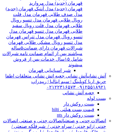
قهرمان (جدید) مدل مروارید
قهرمان (جدید) مدل آنتیک قهرمان (جدید)
مدل صدف طلایی قهرمان مدل فلت
رویال طلایی قهرمان مدل تنسو رویال
طلایی قهرمان مدل فلت رویال سفید
طلایی قهرمان مدل تنسو قهرمان مدل
تنسو رویال قهرمان مدل تتراس قهرمان
مدل تنسو رویال مشکی طلایی قهرمان
شیرالات قهرمان دارای ضمانت۵ساله
میباشند پس از اتمام ضمانت نامه شیرالات
شامل ۱۵سال خدمات پس از فروش
میشوند
شیر اسپانیایی قهرمان
آتش نشانی
آتش نشانی جعبه اتش نشانی متعلقات اطفا
حریق اریا کوپلینگ | سیم ایتالیا | رپیدراپ
۰۹۱۲۵۵۱۸۹۲۱ ۰۲۱۲۲۳۱۶۵۷۳
جعبه آتش نشانی
بست لوله
بست روکش دار
قیمت بست هیلتی hilti
بست روکش دار nts
اتصالات چدنی و صنعتی
اتصالات چدنی و صنعتی اتصالات
چدنی |زانو چدنی / سراه چدنی / شیرفلکه صنعتی /
شیرفلکه فلنچدار / سراه فلنچدار / لرزه گیر صنعتی /