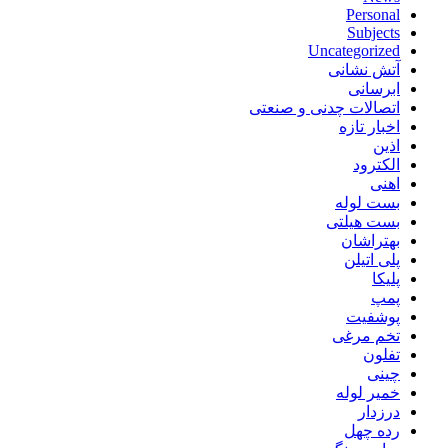
Personal
Subjects
Uncategorized
آتش نشانی
ابرسانی
اتصالات چدنی و صنعتی
اخبار تازه
اذین
الکترود
اهنی
بست لوله
بست هیلتی
بهتراشان
پلی اتیلن
پلیکا
پمپ
پوشفیت
تخم مرغی
تفلون
چینی
خمیر لوله
درزدار
رده چهل