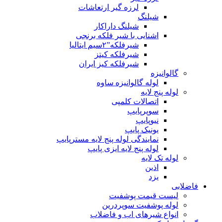
لرزه گیر ارتعاشات
شیلنگ
شیلنگ داراکار
اشنایی با شیر فلکه برنجی
شیرفلکه”۲سیم ایتالیا
شیرفلکه کیتز
شیرفلکه کیز ایران
گالوانیزه
لوله گالوانیزه ساوه
لوله پنج لایه
اتصالات کلمپی
سوپرپایپ
نیوپایپ
یونیک پایپ
نمایندگی لوله پنج لایه مسترپایپ
لوله پنج لایه ایزی پایپ
لوله تک لایه
اذین
یزد
فاضلابی
لیست قیمت پوشفیت
لوله پوشفیت سوپردرین
انواع شیرهای اب و فاضلاب