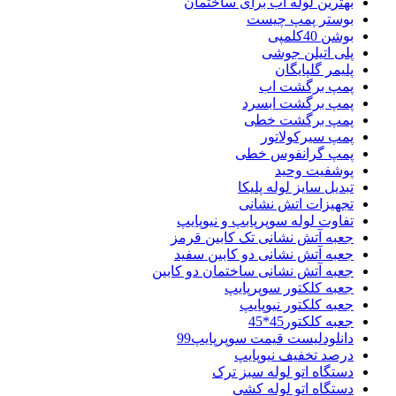
بهترین لوله آب برای ساختمان
بوستر پمپ چیست
بوشن 40کلمپی
پلی اتیلن جوشی
پلیمر گلپایگان
پمپ برگشت اب
پمپ برگشت ابسرد
پمپ برگشت خطی
پمپ سیرکولاتور
پمپ گرانفوس خطی
پوشفیت وحید
تبدیل سایز لوله پلیکا
تجهیزات اتش نشانی
تفاوت لوله سوپرپابپ و نیوپایپ
جعبه آتش نشانی تک کابین قرمز
جعبه آتش نشانی دو کابین سفید
جعبه آتش نشانی ساختمان دو کابین
جعبه کلکتور سوپرپایپ
جعبه کلکتور نیوپایپ
جعبه کلکتور45*45
دانلودلیست قیمت سوپرپایپ99
درصد تخفیف نیوپایپ
دستگاه اتو لوله سبز ترک
دستگاه اتو لوله کشی