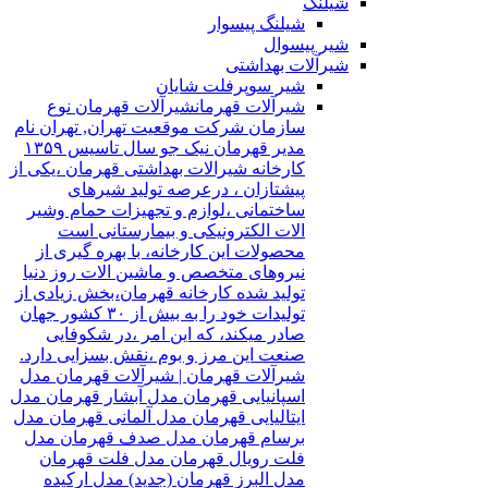
شیلنگ
شیلنگ پیسوار
شیر پیسوال
شیرآلات بهداشتی
شیر سوپرفلت شایان
شیرآلات قهرمان
شیرآلات قهرمان نوع
سازمان شرکت موقعیت تهران, تهران نام
مدیر قهرمان نیک جو سال تاسیس ۱۳۵۹
کارخانه شیرالات بهداشتی قهرمان ،یکی از
پیشتازان ، درعرصه تولید شیرهای
ساختمانی ،لوازم و تجهیزات حمام وشیر
الات الکترونیکی و بیمارستانی است
محصولات این کارخانه، با بهره گیری از
نیروهای متخصص و ماشین الات روز دنیا
تولید شده کارخانه قهرمان،بخش زیادی از
تولیدات خود را به بیش از ۳۰ کشور جهان
صادر میکند، که این امر ،در شکوفایی
صنعت این مرز و بوم ،نقش بسزایی دارد.
شیرآلات قهرمان | شیرآلات قهرمان مدل
اسپانیایی قهرمان مدل آبشار قهرمان مدل
ایتالیایی قهرمان مدل آلمانی قهرمان مدل
برسام قهرمان مدل صدف قهرمان مدل
فلت رویال قهرمان مدل فلت قهرمان
مدل البرز قهرمان (جدید) مدل ارکیده