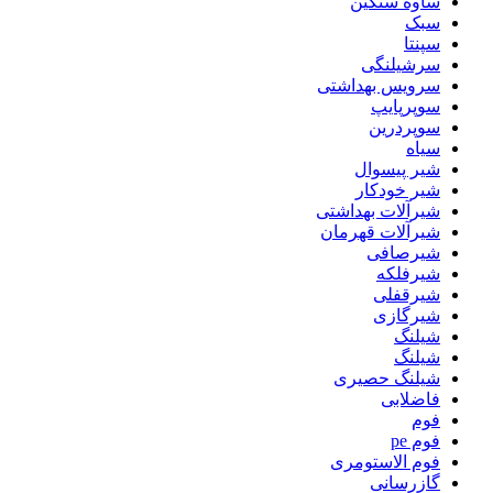
ساوه سنگین
سبک
سپنتا
سرشیلنگی
سرویس بهداشتی
سوپرپایپ
سوپردرین
سیاه
شیر پیسوال
شیر خودکار
شیرآلات بهداشتی
شیرآلات قهرمان
شیرصافی
شیرفلکه
شیرقفلی
شیرگازی
شیلنگ
شیلنگ
شیلنگ حصیری
فاضلابی
فوم
فوم pe
فوم الاستومری
گازرسانی