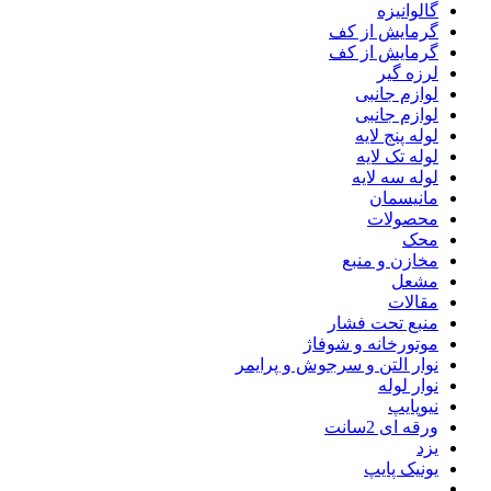
گالوانیزه
گرمایش از کف
گرمایش از کف
لرزه گیر
لوازم جانبی
لوازم جانبی
لوله پنج لایه
لوله تک لایه
لوله سه لایه
مانیسمان
محصولات
محک
مخازن و منبع
مشعل
مقالات
منبع تحت فشار
موتورخانه و شوفاژ
نوار التن و سرجوش و پرایمر
نوار لوله
نیوپایپ
ورقه ای 2سانت
یزد
یونیک پایپ