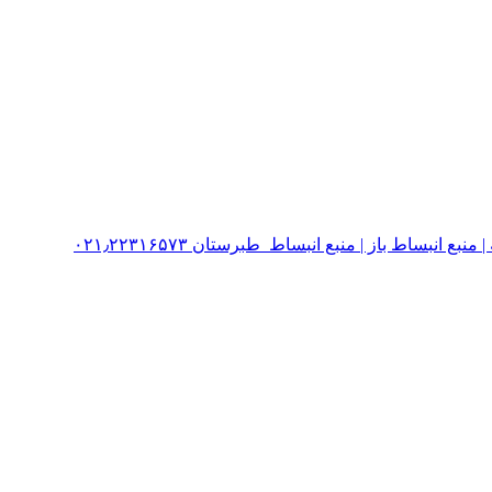
نبساط باز | منبع انبساط طبرستان ۰۲۱٫۲۲۳۱۶۵۷۳