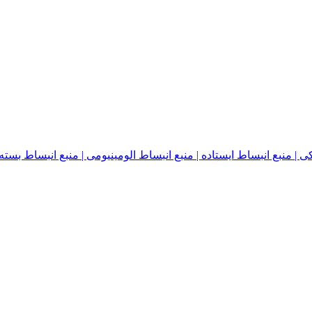
نبع انبساط ایستاده | منبع انبساط الومینیومی | منبع انبساط بسته | منبع ا