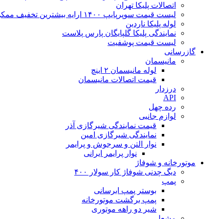
اتصالات پلیکا تهران
لیست قیمت سوپرپایپ ۱۴۰۰ ارایه بیشترین تخفیف ممکن
لوله پلیکا ناردین
نمایندگی پلیکا گلپایگان پارس پلاست
لیست قیمت پوشفیت
گازرسانی
مانیسمان
لوله مانیسمان ۲ اینچ
قیمت اتصالات مانیسمان
درزدار
API
رده چهل
لوازم جانبی
قیمت نمایندگی شیرگازی آذر
نمایندگی شیرگازی امین
نوار التن و سرجوش و پرایمر
نوار پرایمر ایرانی
موتورخانه و شوفاژ
دیگ چدنی شوفاژ کار سولار ۴۰۰
پمپ
بوستر پمپ ابرسانی
پمپ برگشت موتورخانه
شیر دو راهه موتوری
مشعل