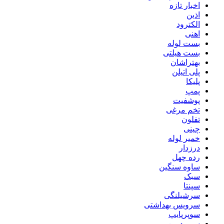
اخبار تازه
اذین
الکترود
اهنی
بست لوله
بست هیلتی
بهتراشان
پلی اتیلن
پلیکا
پمپ
پوشفیت
تخم مرغی
تفلون
چینی
خمیر لوله
درزدار
رده چهل
ساوه سنگین
سبک
سپنتا
سرشیلنگی
سرویس بهداشتی
سوپرپایپ
سوپردرین