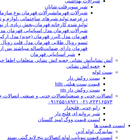
شیرآلات بهداشتی
شیر سوپرفلت شایان
شیرآلات قهرمان
درعرصه تولید شیرهای ساختمانی ،لوازم و تج
شیرآلات قهرمان مدل اسپانیایی قهرمان مد
قهرمان مدل البرز قهرمان (جدید) مدل ارکی
تنسو رویال طلایی قهرمان مدل فلت رویال
قهرمان دارای ضمانت۵ساله میباشند پس از اتمام ضمانت نامه شیرالات شامل ۱۵سال خدمات پس از فروش میشوند
شیر اسپانیایی قهرمان
آتش نشانی
آتش نشانی جعبه اتش نشانی متعلقات اطفا حریق اریا کوپلینگ |
جعبه آتش نشانی
بست لوله
بست روکش دار
قیمت بست هیلتی hilti
بست روکش دار nts
اتصالات چدنی و صنعتی
اتصالات چدنی و صنعتی اتصالات چد
۰۲۱٫۲۲۳۱۶۵۷۳ ۰۹۱۲۵۵۱۸۹۲۱
زانو چدنی فلنچدار
شیر پروانه ای فلنچ دار
لیست قیمت ووگ امید گلستان
لیست قیمت ها
نمایندگی لوله آذین
لیست قیمت نیوپایپ لوله اتصالات پنج لایه گیتی پسند