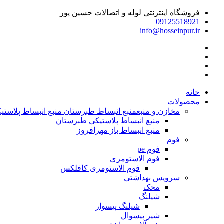
فروشگاه اینترنتی لوله و اتصالات حسین پور
09125518921
info@hosseinpur.ir
خانه
محصولات
مخازن و منبع
منبع انبساط طبرستان منبع انبساط پلاستیکی | م
منبع انبساط پلاستیکی طبرستان
منبع انبساط باز مهرافروز
فوم
فوم pe
فوم الاستومری
فوم الاستومری کافلکس
سرویس بهداشتی
محک
شیلنگ
شیلنگ پیسوار
شیر پیسوال