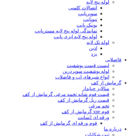
لوله پنج لایه
اتصالات کلمپی
سوپرپایپ
نیوپایپ
یونیک پایپ
نمایندگی لوله پنج لایه مسترپایپ
لوله پنج لایه ایزی پایپ
لوله تک لایه
اذین
یزد
فاضلابی
لیست قیمت پوشفیت
لوله پوشفیت سوپردرین
انواع شیرهای اب و فاضلاب
گرمایش از کف
متالایز حبابدار
قیمت فوم شانه تخمه مرغی گرمایش از کف
قیمت ریل گرمایش از کف
تخم مرغی
فوم xpe گرمایش از کف
ورقه ای 2سانت
فوم ورقه ای گرمایش از کف
درباره ما
ثبت شکایات