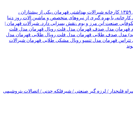
شیرآلات قهرمان نوع سازمان شرکت موقعیت تهران, تهران نام مدیر قهرمان نیک جو سال تاسیس ۱۳۵۹ کارخانه شیرالات بهداشتی قهرمان ،یکی از پیشتازان ،
ارخانه، با بهره گیری از نیروهای متخصص و ماشین الات روز دنیا
۳ کشور جهان صادر میکند، که این امر ،در شکوفایی صنعت این مرز و بوم ،نقش بسزایی دارد. شیرآلات قهرمان |
رسام قهرمان مدل صدف قهرمان مدل فلت رویال قهرمان مدل فلت
(جدید) مدل صدف طلایی قهرمان مدل فلت رویال طلایی قهرمان مدل
ل تتراس قهرمان مدل تنسو رویال مشکی طلایی قهرمان شیرالات
اه فلنچدار / لرزه گیر صنعتی / شیرفلکه چدنی / اتصالات پتروشیمی