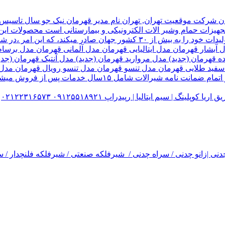
هیزات حمام وشیر الات الکترونیکی و بیمارستانی است محصولات این ک
تولید شده کارخانه قهرمان،بخش زیادی از تولیدات خود را به بیش از ۰
ل آبشار قهرمان مدل ایتالیایی قهرمان مدل آلمانی قهرمان مدل ب
ده قهرمان (جدید) مدل مروارید قهرمان (جدید) مدل آنتیک قهرمان 
 سفید طلایی قهرمان مدل تنسو قهرمان مدل تنسو رویال قهرمان مد
 سیم ایتالیا | رپیدراپ ۰۹۱۲۵۵۱۸۹۲۱ ۰۲۱۲۲۳۱۶۵۷۳
نی |زانو چدنی / سراه چدنی / شیرفلکه صنعتی / شیرفلکه فلنچدار / سر