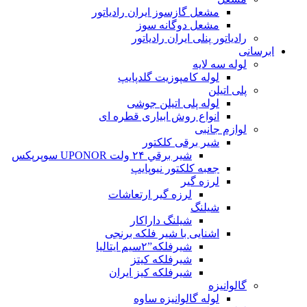
مشعل گازسوز ایران رادیاتور
مشعل دوگانه سوز
رادیاتور پنلی ایران رادیاتور
ابرسانی
لوله سه لایه
لوله کامپوزیت گلدپایپ
پلی اتیلن
لوله پلی اتیلن جوشی
انواع روش ابیاری قطره ای
لوازم جانبی
شیر برقی کلکتور
شير برقي ۲۴ ولت UPONOR سوپرپکس
جعبه کلکتور نیوپایپ
لرزه گیر
لرزه گیر ارتعاشات
شیلنگ
شیلنگ داراکار
اشنایی با شیر فلکه برنجی
شیرفلکه”۲سیم ایتالیا
شیرفلکه کیتز
شیرفلکه کیز ایران
گالوانیزه
لوله گالوانیزه ساوه