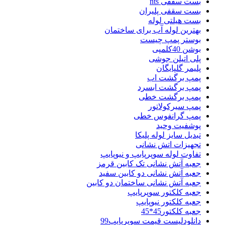
بست سقفی nts
بست سقفی پلیران
بست هیلتی لوله
بهترین لوله آب برای ساختمان
بوستر پمپ چیست
بوشن 40کلمپی
پلی اتیلن جوشی
پلیمر گلپایگان
پمپ برگشت اب
پمپ برگشت ابسرد
پمپ برگشت خطی
پمپ سیرکولاتور
پمپ گرانفوس خطی
پوشفیت وحید
تبدیل سایز لوله پلیکا
تجهیزات اتش نشانی
تفاوت لوله سوپرپابپ و نیوپایپ
جعبه آتش نشانی تک کابین قرمز
جعبه آتش نشانی دو کابین سفید
جعبه آتش نشانی ساختمان دو کابین
جعبه کلکتور سوپرپایپ
جعبه کلکتور نیوپایپ
جعبه کلکتور45*45
دانلودلیست قیمت سوپرپایپ99