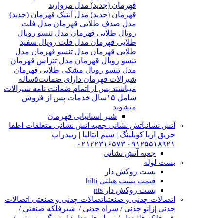
قهرمان (جدید) مدل مروارید
قهرمان (جدید) مدل آنتیک قهرمان (جدید)
مدل صدف طلایی قهرمان مدل فلت
رویال طلایی قهرمان مدل تنسو رویال
طلایی قهرمان مدل فلت رویال سفید
طلایی قهرمان مدل تنسو قهرمان مدل
تنسو رویال قهرمان مدل تتراس قهرمان
مدل تنسو رویال مشکی طلایی قهرمان
شیرالات قهرمان دارای ضمانت۵ساله
میباشند پس از اتمام ضمانت نامه شیرالات
شامل ۱۵سال خدمات پس از فروش
میشوند
شیر اسپانیایی قهرمان
آتش نشانی
آتش نشانی جعبه اتش نشانی متعلقات اطفا
حریق اریا کوپلینگ | سیم ایتالیا | رپیدراپ
۰۹۱۲۵۵۱۸۹۲۱ ۰۲۱۲۲۳۱۶۵۷۳
جعبه آتش نشانی
بست لوله
بست روکش دار
قیمت بست هیلتی hilti
بست روکش دار nts
اتصالات چدنی و صنعتی
اتصالات چدنی و صنعتی اتصالات
چدنی |زانو چدنی / سراه چدنی / شیرفلکه صنعتی /
شیرفلکه فلنچدار / سراه فلنچدار / لرزه گیر صنعتی /