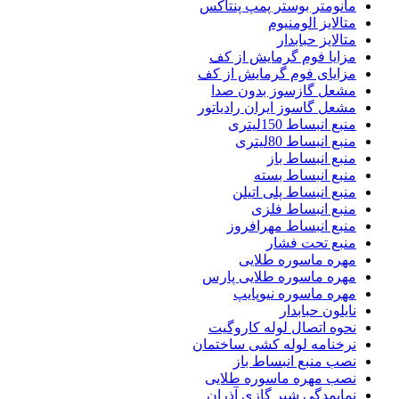
مانومتر بوستر پمپ پنتاکس
متالایز الومنیوم
متالایز حبابدار
مزایا فوم گرمایش از کف
مزایای فوم گرمایش از کف
مشعل گازسوز بدون صدا
مشعل گاسوز ایران رادیاتور
منبع انبساط 150لیتری
منبع انبساط 80لیتری
منبع انبساط باز
منبع انبساط بسته
منبع انبساط پلی اتیلن
منبع انبساط فلزی
منبع انبساط مهرافروز
منبع تحت فشار
مهره ماسوره طلایی
مهره ماسوره طلایی پارس
مهره ماسوره نیوپایپ
نایلون حبابدار
نحوه اتصال لوله کاروگیت
نرخنامه لوله کشی ساختمان
نصب منبع انبساط باز
نصب مهره ماسوره طلایی
نمایمدگی شیر گازی آذران