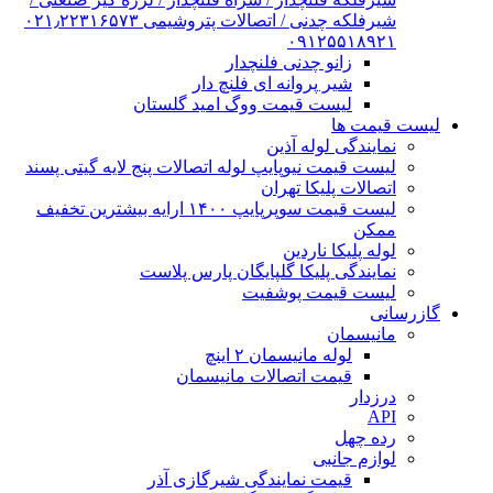
شیرفلکه چدنی / اتصالات پتروشیمی ۰۲۱٫۲۲۳۱۶۵۷۳
۰۹۱۲۵۵۱۸۹۲۱
زانو چدنی فلنچدار
شیر پروانه ای فلنچ دار
لیست قیمت ووگ امید گلستان
لیست قیمت ها
نمایندگی لوله آذین
لیست قیمت نیوپایپ لوله اتصالات پنج لایه گیتی پسند
اتصالات پلیکا تهران
لیست قیمت سوپرپایپ ۱۴۰۰ ارایه بیشترین تخفیف
ممکن
لوله پلیکا ناردین
نمایندگی پلیکا گلپایگان پارس پلاست
لیست قیمت پوشفیت
گازرسانی
مانیسمان
لوله مانیسمان ۲ اینچ
قیمت اتصالات مانیسمان
درزدار
API
رده چهل
لوازم جانبی
قیمت نمایندگی شیرگازی آذر