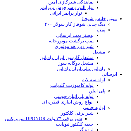
نمایندگی شیرگازی امین
نوار التن و سرجوش و پرایمر
نوار پرایمر ایرانی
موتورخانه و شوفاژ
دیگ چدنی شوفاژ کار سولار ۴۰۰
پمپ
بوستر پمپ ابرسانی
پمپ برگشت موتورخانه
شیر دو راهه موتوری
مشعل
مشعل گازسوز ایران رادیاتور
مشعل دوگانه سوز
رادیاتور پنلی ایران رادیاتور
ابرسانی
لوله سه لایه
لوله کامپوزیت گلدپایپ
پلی اتیلن
لوله پلی اتیلن جوشی
انواع روش ابیاری قطره ای
لوازم جانبی
شیر برقی کلکتور
شير برقي ۲۴ ولت UPONOR سوپرپکس
جعبه کلکتور نیوپایپ
لرزه گیر