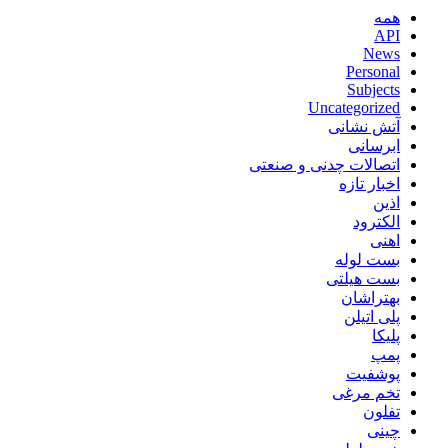
همه
API
News
Personal
Subjects
Uncategorized
آتش نشانی
ابرسانی
اتصالات چدنی و صنعتی
اخبار تازه
اذین
الکترود
اهنی
بست لوله
بست هیلتی
بهتراشان
پلی اتیلن
پلیکا
پمپ
پوشفیت
تخم مرغی
تفلون
چینی