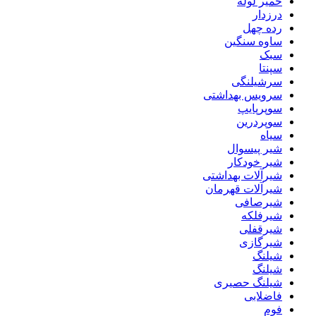
خمیر لوله
درزدار
رده چهل
ساوه سنگین
سبک
سپنتا
سرشیلنگی
سرویس بهداشتی
سوپرپایپ
سوپردرین
سیاه
شیر پیسوال
شیر خودکار
شیرآلات بهداشتی
شیرآلات قهرمان
شیرصافی
شیرفلکه
شیرقفلی
شیرگازی
شیلنگ
شیلنگ
شیلنگ حصیری
فاضلابی
فوم