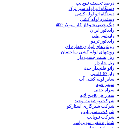
درصد تخفیف نیوپایپ
دستگاه اتو لوله سبز ترک
دستگاه اتو لوله کشی
دستمزد لوله کشی
دیگ چدنی شوفاژ کار سولار 400
رادیاتور ایران
رادیاتور پنلی
رادیاتور ترمو
روش های ابیاری قطره ای
روشهای لوله کشی ساختمان
ریل پشت چسب دار
ریل خاردار
زانو فلنچدار چدنی
زانو63 کلمپی
سایز لوله کشی آب
سپهر فوم
سراه چدنی
سه راهی40پنج لایه
شرکت پوشفیت وحید
شرکت شیرگازی استارکو
شرکت مسترپایپ
شرکت نیوپایپ
شماره تلفن سوپرپایپ
شیر اتش نشانی