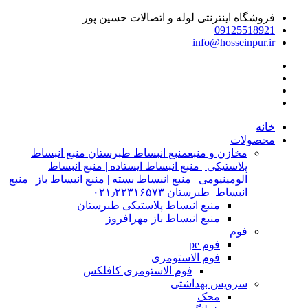
فروشگاه اینترنتی لوله و اتصالات حسین پور
09125518921
info@hosseinpur.ir
خانه
محصولات
مخازن و منبع
منبع انبساط طبرستان منبع انبساط
پلاستیکی | منبع انبساط ایستاده | منبع انبساط
الومینیومی | منبع انبساط بسته | منبع انبساط باز | منبع
انبساط طبرستان ۰۲۱٫۲۲۳۱۶۵۷۳
منبع انبساط پلاستیکی طبرستان
منبع انبساط باز مهرافروز
فوم
فوم pe
فوم الاستومری
فوم الاستومری کافلکس
سرویس بهداشتی
محک