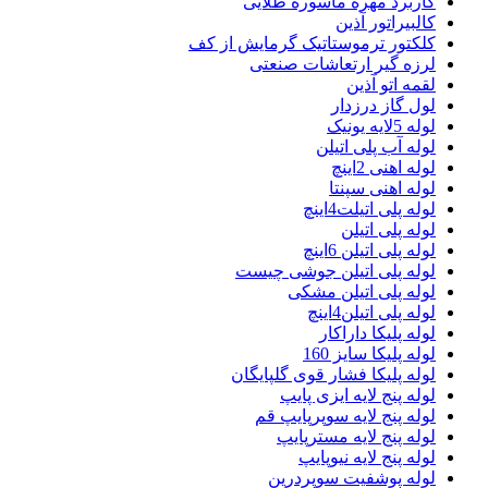
کاربرد مهره ماسوره طلایی
کالبیراتور آذین
کلکتور ترموستاتیک گرمایش از کف
لرزه گیر ارتعاشات صنعتی
لقمه اتو آذین
لول گاز درزدار
لوله 5لایه یونیک
لوله آب پلی اتیلن
لوله اهنی 2اینچ
لوله اهنی سپنتا
لوله پلی اتیلت4اینچ
لوله پلی اتیلن
لوله پلی اتیلن 6اینچ
لوله پلی اتیلن جوشی چیست
لوله پلی اتیلن مشکی
لوله پلی اتیلن4اینچ
لوله پلیکا داراکار
لوله پلیکا سایز 160
لوله پلیکا فشار قوی گلپایگان
لوله پنج لایه ایزی پایپ
لوله پنج لایه سوپرپایپ قم
لوله پنج لایه مسترپایپ
لوله پنج لایه نیوپایپ
لوله پوشفیت سوپردرین