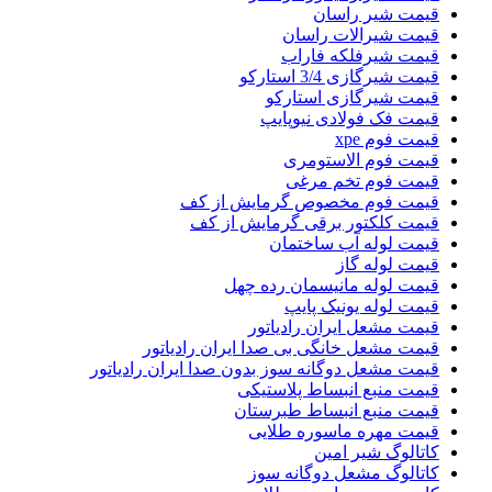
قیمت شیر راسان
قیمت شیرالات راسان
قیمت شیرفلکه فاراب
قیمت شیرگازی 3/4 استارکو
قیمت شیرگازی استارکو
قیمت فک فولادی نیوپایپ
قیمت فوم xpe
قیمت فوم الاستومری
قیمت فوم تخم مرغی
قیمت فوم مخصوص گرمایش از کف
قیمت کلکتور برقی گرمایش از کف
قیمت لوله آب ساختمان
قیمت لوله گاز
قیمت لوله مانیسمان رده چهل
قیمت لوله یونیک پایپ
قیمت مشعل ایران رادیاتور
قیمت مشعل خانگی بی صدا ایران رادیاتور
قیمت مشعل دوگانه سوز بدون صدا ایران رادیاتور
قیمت منبع انبساط پلاستیکی
قیمت منبع انبساط طبرستان
قیمت مهره ماسوره طلایی
کاتالوگ شیر امین
کاتالوگ مشعل دوگانه سوز