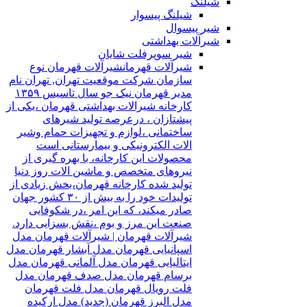
شیلنگ
شیلنگ پیسوار
شیر پیسوال
شیرآلات بهداشتی
شیر سوپرفلت شایان
شیرآلات قهرمان
شیرآلات قهرمان نوع
سازمان شرکت موقعیت تهران, تهران نام
مدیر قهرمان نیک جو سال تاسیس ۱۳۵۹
کارخانه شیرالات بهداشتی قهرمان ،یکی از
پیشتازان ، درعرصه تولید شیرهای
ساختمانی ،لوازم و تجهیزات حمام وشیر
الات الکترونیکی و بیمارستانی است
محصولات این کارخانه، با بهره گیری از
نیروهای متخصص و ماشین الات روز دنیا
تولید شده کارخانه قهرمان،بخش زیادی از
تولیدات خود را به بیش از ۳۰ کشور جهان
صادر میکند، که این امر ،در شکوفایی
صنعت این مرز و بوم ،نقش بسزایی دارد.
شیرآلات قهرمان | شیرآلات قهرمان مدل
اسپانیایی قهرمان مدل آبشار قهرمان مدل
ایتالیایی قهرمان مدل آلمانی قهرمان مدل
برسام قهرمان مدل صدف قهرمان مدل
فلت رویال قهرمان مدل فلت قهرمان
مدل البرز قهرمان (جدید) مدل ارکیده