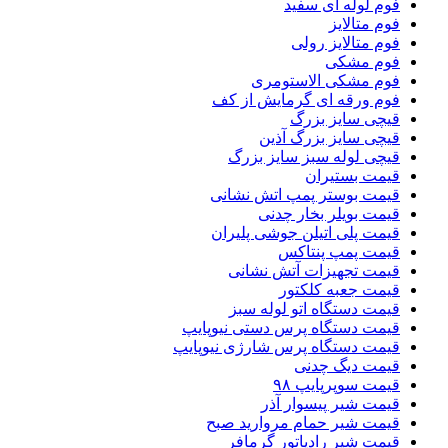
فوم لوله ای سفید
فوم متالایز
فوم متالایز رولی
فوم مشکی
فوم مشکی الاستومری
فوم ورقه ای گرمایش از کف
قیچی سایز بزرگ
قیچی سایز بزرگ آذین
قیچی لوله سبز سایز بزرگ
قیمت بستیران
قیمت بوستر پمپ اتش نشانی
قیمت بویلر بخار چدنی
قیمت پلی اتیلن جوشی پلیران
قیمت پمپ پنتاکس
قیمت تجهیزات آتش نشانی
قیمت جعبه کلکتور
قیمت دستگاه اتو لوله سبز
قیمت دستگاه پرس دستی نیوپایپ
قیمت دستگاه پرس شارژی نیوپایپ
قیمت دیگ چدنی
قیمت سوپرپایپ ۹۸
قیمت شیر پیسوار آذر
قیمت شیر حمام مروارید صبح
قیمت شیر رادیاتور گرمافر