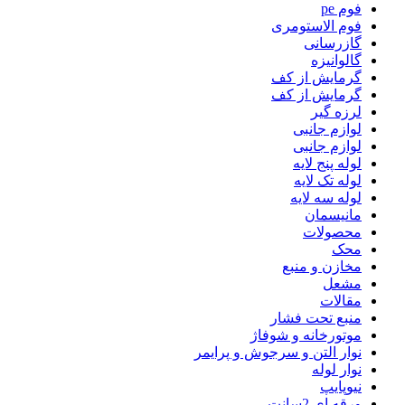
فوم pe
فوم الاستومری
گازرسانی
گالوانیزه
گرمایش از کف
گرمایش از کف
لرزه گیر
لوازم جانبی
لوازم جانبی
لوله پنج لایه
لوله تک لایه
لوله سه لایه
مانیسمان
محصولات
محک
مخازن و منبع
مشعل
مقالات
منبع تحت فشار
موتورخانه و شوفاژ
نوار التن و سرجوش و پرایمر
نوار لوله
نیوپایپ
ورقه ای 2سانت