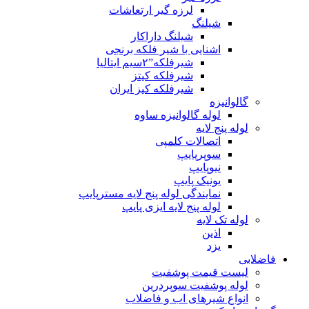
لرزه گیر ارتعاشات
شیلنگ
شیلنگ داراکار
اشنایی با شیر فلکه برنجی
شیرفلکه”۲سیم ایتالیا
شیرفلکه کیتز
شیرفلکه کیز ایران
گالوانیزه
لوله گالوانیزه ساوه
لوله پنج لایه
اتصالات کلمپی
سوپرپایپ
نیوپایپ
یونیک پایپ
نمایندگی لوله پنج لایه مسترپایپ
لوله پنج لایه ایزی پایپ
لوله تک لایه
اذین
یزد
فاضلابی
لیست قیمت پوشفیت
لوله پوشفیت سوپردرین
انواع شیرهای اب و فاضلاب