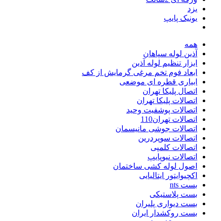
یزد
یونیک پایپ
همه
آذین لوله سپاهان
ابزار تنظیم لوله آذین
ابعاد فوم تخم مرغی گرمایش از کف
ابیاری قطره ای موضعی
اتصال پلیکا تهران
اتصالات پلیکا تهران
اتصالات پوشفیت وحید
اتصالات تهران110
اتصالات جوشی مانیسمان
اتصالات سوپردرین
اتصالات کلمپی
اتصالات نیوپایپ
اصول لوله کشی ساختمان
اکچیوایتور ایتالیایی
بست nts
بست پلاستیکی
بست دیواری پلیران
بست روکشدار ایران