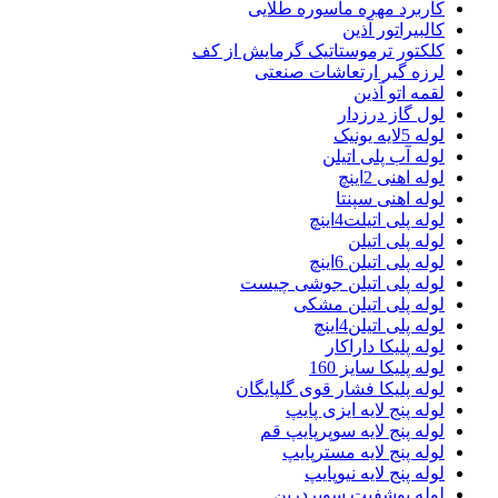
کاربرد مهره ماسوره طلایی
کالبیراتور آذین
کلکتور ترموستاتیک گرمایش از کف
لرزه گیر ارتعاشات صنعتی
لقمه اتو آذین
لول گاز درزدار
لوله 5لایه یونیک
لوله آب پلی اتیلن
لوله اهنی 2اینچ
لوله اهنی سپنتا
لوله پلی اتیلت4اینچ
لوله پلی اتیلن
لوله پلی اتیلن 6اینچ
لوله پلی اتیلن جوشی چیست
لوله پلی اتیلن مشکی
لوله پلی اتیلن4اینچ
لوله پلیکا داراکار
لوله پلیکا سایز 160
لوله پلیکا فشار قوی گلپایگان
لوله پنج لایه ایزی پایپ
لوله پنج لایه سوپرپایپ قم
لوله پنج لایه مسترپایپ
لوله پنج لایه نیوپایپ
لوله پوشفیت سوپردرین