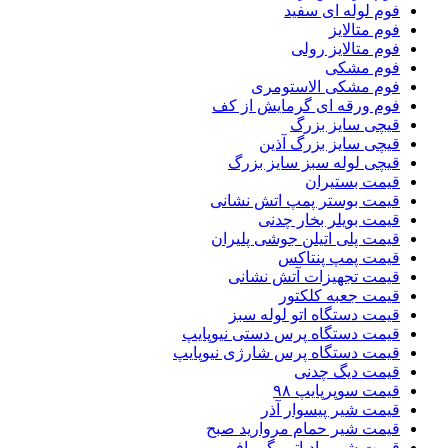
فوم لوله ای سفید
فوم متالایز
فوم متالایز رولی
فوم مشکی
فوم مشکی الاستومری
فوم ورقه ای گرمایش از کف
قیچی سایز بزرگ
قیچی سایز بزرگ آذین
قیچی لوله سبز سایز بزرگ
قیمت بستیران
قیمت بوستر پمپ اتش نشانی
قیمت بویلر بخار چدنی
قیمت پلی اتیلن جوشی پلیران
قیمت پمپ پنتاکس
قیمت تجهیزات آتش نشانی
قیمت جعبه کلکتور
قیمت دستگاه اتو لوله سبز
قیمت دستگاه پرس دستی نیوپایپ
قیمت دستگاه پرس شارژی نیوپایپ
قیمت دیگ چدنی
قیمت سوپرپایپ ۹۸
قیمت شیر پیسوار آذر
قیمت شیر حمام مروارید صبح
قیمت شیر رادیاتور گرمافر