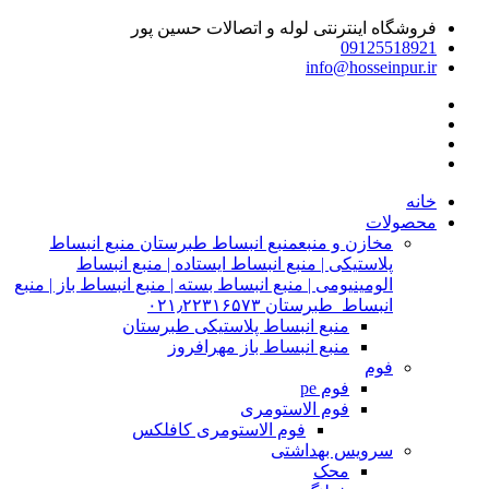
فروشگاه اینترنتی لوله و اتصالات حسین پور
09125518921
info@hosseinpur.ir
خانه
محصولات
مخازن و منبع
منبع انبساط طبرستان منبع انبساط
پلاستیکی | منبع انبساط ایستاده | منبع انبساط
الومینیومی | منبع انبساط بسته | منبع انبساط باز | منبع
انبساط طبرستان ۰۲۱٫۲۲۳۱۶۵۷۳
منبع انبساط پلاستیکی طبرستان
منبع انبساط باز مهرافروز
فوم
فوم pe
فوم الاستومری
فوم الاستومری کافلکس
سرویس بهداشتی
محک