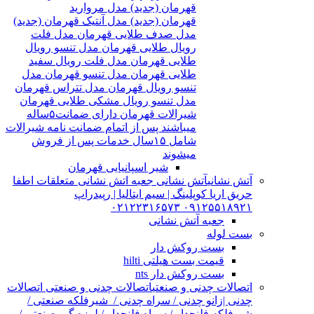
قهرمان (جدید) مدل مروارید
قهرمان (جدید) مدل آنتیک قهرمان (جدید)
مدل صدف طلایی قهرمان مدل فلت
رویال طلایی قهرمان مدل تنسو رویال
طلایی قهرمان مدل فلت رویال سفید
طلایی قهرمان مدل تنسو قهرمان مدل
تنسو رویال قهرمان مدل تتراس قهرمان
مدل تنسو رویال مشکی طلایی قهرمان
شیرالات قهرمان دارای ضمانت۵ساله
میباشند پس از اتمام ضمانت نامه شیرالات
شامل ۱۵سال خدمات پس از فروش
میشوند
شیر اسپانیایی قهرمان
آتش نشانی
آتش نشانی جعبه اتش نشانی متعلقات اطفا
حریق اریا کوپلینگ | سیم ایتالیا | رپیدراپ
۰۹۱۲۵۵۱۸۹۲۱ ۰۲۱۲۲۳۱۶۵۷۳
جعبه آتش نشانی
بست لوله
بست روکش دار
قیمت بست هیلتی hilti
بست روکش دار nts
اتصالات چدنی و صنعتی
اتصالات چدنی و صنعتی اتصالات
چدنی |زانو چدنی / سراه چدنی / شیرفلکه صنعتی /
شیرفلکه فلنچدار / سراه فلنچدار / لرزه گیر صنعتی /