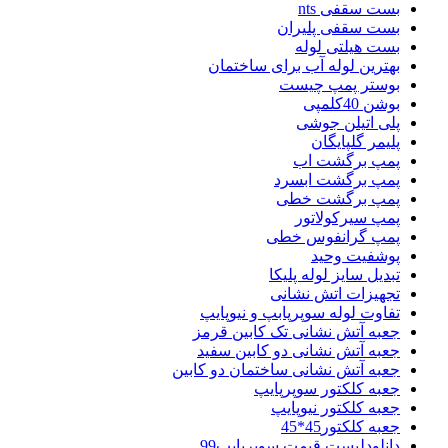
بست سقفی nts
بست سقفی پلیران
بست هیلتی لوله
بهترین لوله آب برای ساختمان
بوستر پمپ چیست
بوشن 40کلمپی
پلی اتیلن جوشی
پلیمر گلپایگان
پمپ برگشت اب
پمپ برگشت ابسرد
پمپ برگشت خطی
پمپ سیرکولاتور
پمپ گرانفوس خطی
پوشفیت وحید
تبدیل سایز لوله پلیکا
تجهیزات اتش نشانی
تفاوت لوله سوپرپابپ و نیوپایپ
جعبه آتش نشانی تک کابین قرمز
جعبه آتش نشانی دو کابین سفید
جعبه آتش نشانی ساختمان دو کابین
جعبه کلکتور سوپرپایپ
جعبه کلکتور نیوپایپ
جعبه کلکتور45*45
دانلودلیست قیمت سوپرپایپ99