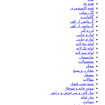
فوم pe
فوم الاستومری
گازرسانی
گالوانیزه
گرمایش از کف
گرمایش از کف
لرزه گیر
لوازم جانبی
لوازم جانبی
لوله پنج لایه
لوله تک لایه
لوله سه لایه
مانیسمان
محصولات
محک
مخازن و منبع
مشعل
مقالات
منبع تحت فشار
موتورخانه و شوفاژ
نوار التن و سرجوش و پرایمر
نوار لوله
نیوپایپ