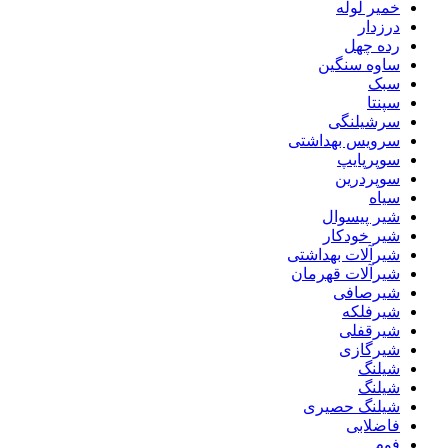
خمیر لوله
درزدار
رده چهل
ساوه سنگین
سبک
سپنتا
سرشیلنگی
سرویس بهداشتی
سوپرپایپ
سوپردرین
سیاه
شیر پیسوال
شیر خودکار
شیرآلات بهداشتی
شیرآلات قهرمان
شیرصافی
شیرفلکه
شیرقفلی
شیرگازی
شیلنگ
شیلنگ
شیلنگ حصیری
فاضلابی
فوم