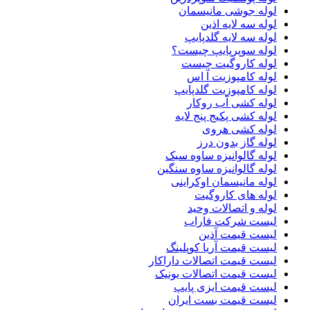
لوله جوشی مانیسمان
لوله سه لایه اذین
لوله سه لایه گلدپایپ
لوله سوپرپایپ چیست؟
لوله کاروگیت چیست
لوله کامپوزیت آ اس
لوله کامپوزیت گلدپایپ
لوله کشی آب روکار
لوله کشی پکیج پنج لایه
لوله کشی هروی
لوله گاز بدون درز
لوله گالوانیزه ساوه سبک
لوله گالوانیزه ساوه سنگین
لوله مانیسمان اوکراینی
لوله های کاروگیت
لوله و اتصالات وحید
لیست شرکت فاراب
لیست قیمت آذین
لیست قیمت آریا کوپلینگ
لیست قیمت اتصالات داراکار
لیست قیمت اتصالات یونیک
لیست قیمت ایزی پایپ
لیست قیمت بست ایران