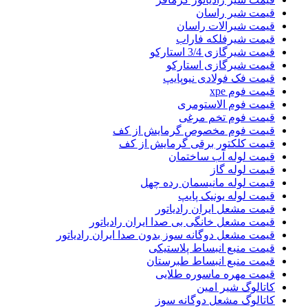
قیمت شیر راسان
قیمت شیرالات راسان
قیمت شیرفلکه فاراب
قیمت شیرگازی 3/4 استارکو
قیمت شیرگازی استارکو
قیمت فک فولادی نیوپایپ
قیمت فوم xpe
قیمت فوم الاستومری
قیمت فوم تخم مرغی
قیمت فوم مخصوص گرمایش از کف
قیمت کلکتور برقی گرمایش از کف
قیمت لوله آب ساختمان
قیمت لوله گاز
قیمت لوله مانیسمان رده چهل
قیمت لوله یونیک پایپ
قیمت مشعل ایران رادیاتور
قیمت مشعل خانگی بی صدا ایران رادیاتور
قیمت مشعل دوگانه سوز بدون صدا ایران رادیاتور
قیمت منبع انبساط پلاستیکی
قیمت منبع انبساط طبرستان
قیمت مهره ماسوره طلایی
کاتالوگ شیر امین
کاتالوگ مشعل دوگانه سوز