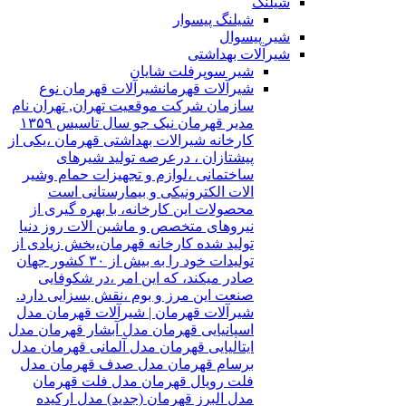
شیلنگ
شیلنگ پیسوار
شیر پیسوال
شیرآلات بهداشتی
شیر سوپرفلت شایان
شیرآلات قهرمان
شیرآلات قهرمان نوع
سازمان شرکت موقعیت تهران, تهران نام
مدیر قهرمان نیک جو سال تاسیس ۱۳۵۹
کارخانه شیرالات بهداشتی قهرمان ،یکی از
پیشتازان ، درعرصه تولید شیرهای
ساختمانی ،لوازم و تجهیزات حمام وشیر
الات الکترونیکی و بیمارستانی است
محصولات این کارخانه، با بهره گیری از
نیروهای متخصص و ماشین الات روز دنیا
تولید شده کارخانه قهرمان،بخش زیادی از
تولیدات خود را به بیش از ۳۰ کشور جهان
صادر میکند، که این امر ،در شکوفایی
صنعت این مرز و بوم ،نقش بسزایی دارد.
شیرآلات قهرمان | شیرآلات قهرمان مدل
اسپانیایی قهرمان مدل آبشار قهرمان مدل
ایتالیایی قهرمان مدل آلمانی قهرمان مدل
برسام قهرمان مدل صدف قهرمان مدل
فلت رویال قهرمان مدل فلت قهرمان
مدل البرز قهرمان (جدید) مدل ارکیده