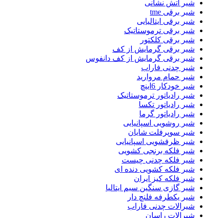
شیر اتش نشانی
شیر برقی tme
شیر برقی ایتالیایی
شیر برقی ترموستاتیک
شیر برقی کلکتور
شیر برقی گرمایش از کف
شیر برقی گرمایش از کف دانفوس
شیر چدنی فاراب
شیر حمام مروارید
شیر خودکار 6اینچ
شیر رادیاتور ترموستاتیک
شیر رادیاتور تکسا
شیر رادیاتور گرما
شیر روشویی اسپانیایی
شیر سوپرفلت شایان
شیر ظرفشویی اسپانیایی
شیر فلکه برنجی کشویی
شیر فلکه چدنی چیست
شیر فلکه کشویی دنده ای
شیر فلکه کیز ایران
شیر گازی سنگین سیم ایتالیا
شیر یکطرفه فلنچ دار
شیرالات چدنی فاراب
شیرالات راسان