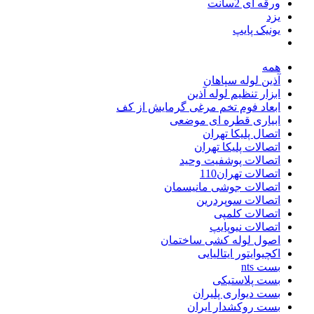
ورقه ای 2سانت
یزد
یونیک پایپ
همه
آذین لوله سپاهان
ابزار تنظیم لوله آذین
ابعاد فوم تخم مرغی گرمایش از کف
ابیاری قطره ای موضعی
اتصال پلیکا تهران
اتصالات پلیکا تهران
اتصالات پوشفیت وحید
اتصالات تهران110
اتصالات جوشی مانیسمان
اتصالات سوپردرین
اتصالات کلمپی
اتصالات نیوپایپ
اصول لوله کشی ساختمان
اکچیوایتور ایتالیایی
بست nts
بست پلاستیکی
بست دیواری پلیران
بست روکشدار ایران