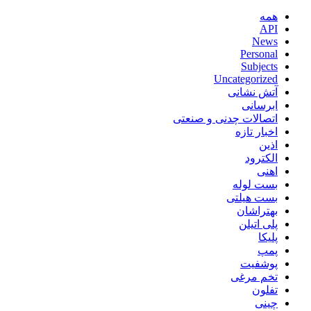
همه
API
News
Personal
Subjects
Uncategorized
آتش نشانی
ابرسانی
اتصالات چدنی و صنعتی
اخبار تازه
اذین
الکترود
اهنی
بست لوله
بست هیلتی
بهتراشان
پلی اتیلن
پلیکا
پمپ
پوشفیت
تخم مرغی
تفلون
چینی