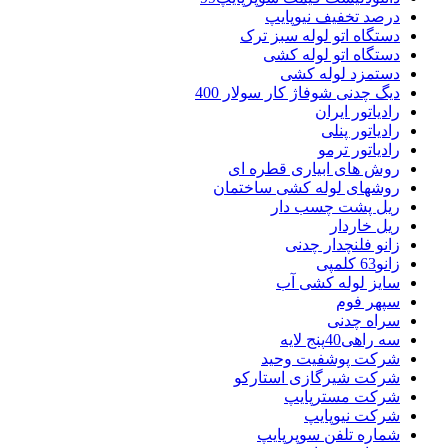
درصد تخفیف نیوپایپ
دستگاه اتو لوله سبز ترک
دستگاه اتو لوله کشی
دستمزد لوله کشی
دیگ چدنی شوفاژ کار سولار 400
رادیاتور ایران
رادیاتور پنلی
رادیاتور ترمو
روش های ابیاری قطره ای
روشهای لوله کشی ساختمان
ریل پشت چسب دار
ریل خاردار
زانو فلنچدار چدنی
زانو63 کلمپی
سایز لوله کشی آب
سپهر فوم
سراه چدنی
سه راهی40پنج لایه
شرکت پوشفیت وحید
شرکت شیرگازی استارکو
شرکت مسترپایپ
شرکت نیوپایپ
شماره تلفن سوپرپایپ