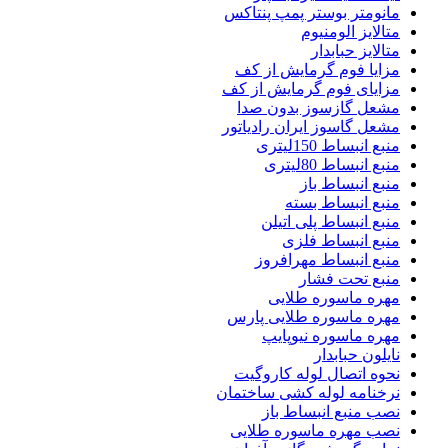
مانومتر بوستر پمپ پنتاکس
متالایز الومنیوم
متالایز حبابدار
مزایا فوم گرمایش از کف
مزایای فوم گرمایش از کف
مشعل گازسوز بدون صدا
مشعل گاسوز ایران رادیاتور
منبع انبساط 150لیتری
منبع انبساط 80لیتری
منبع انبساط باز
منبع انبساط بسته
منبع انبساط پلی اتیلن
منبع انبساط فلزی
منبع انبساط مهرافروز
منبع تحت فشار
مهره ماسوره طلایی
مهره ماسوره طلایی پارس
مهره ماسوره نیوپایپ
نایلون حبابدار
نحوه اتصال لوله کاروگیت
نرخنامه لوله کشی ساختمان
نصب منبع انبساط باز
نصب مهره ماسوره طلایی