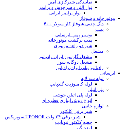
نمایندگی شیرگازی امین
نوار التن و سرجوش و پرایمر
نوار پرایمر ایرانی
موتورخانه و شوفاژ
دیگ چدنی شوفاژ کار سولار ۴۰۰
پمپ
بوستر پمپ ابرسانی
پمپ برگشت موتورخانه
شیر دو راهه موتوری
مشعل
مشعل گازسوز ایران رادیاتور
مشعل دوگانه سوز
رادیاتور پنلی ایران رادیاتور
ابرسانی
لوله سه لایه
لوله کامپوزیت گلدپایپ
پلی اتیلن
لوله پلی اتیلن جوشی
انواع روش ابیاری قطره ای
لوازم جانبی
شیر برقی کلکتور
شير برقي ۲۴ ولت UPONOR سوپرپکس
جعبه کلکتور نیوپایپ
لرزه گیر