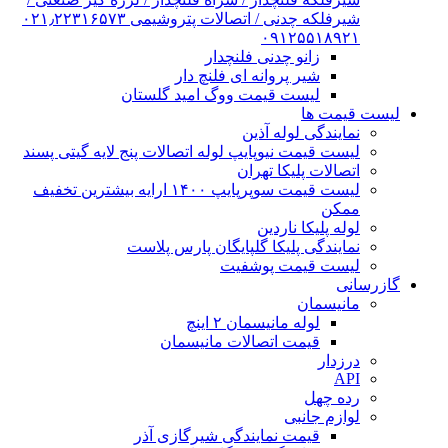
شیرفلکه چدنی / اتصالات پتروشیمی ۰۲۱٫۲۲۳۱۶۵۷۳
۰۹۱۲۵۵۱۸۹۲۱
زانو چدنی فلنچدار
شیر پروانه ای فلنچ دار
لیست قیمت ووگ امید گلستان
لیست قیمت ها
نمایندگی لوله آذین
لیست قیمت نیوپایپ لوله اتصالات پنج لایه گیتی پسند
اتصالات پلیکا تهران
لیست قیمت سوپرپایپ ۱۴۰۰ ارایه بیشترین تخفیف
ممکن
لوله پلیکا ناردین
نمایندگی پلیکا گلپایگان پارس پلاست
لیست قیمت پوشفیت
گازرسانی
مانیسمان
لوله مانیسمان ۲ اینچ
قیمت اتصالات مانیسمان
درزدار
API
رده چهل
لوازم جانبی
قیمت نمایندگی شیرگازی آذر