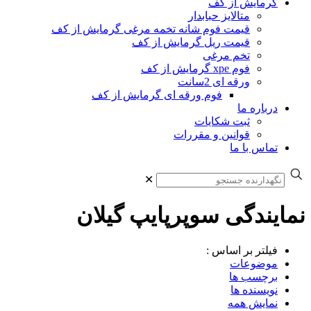
گرمایش از کف
متالایز حبابدار
قیمت فوم شانه تخمه مرغی گرمایش از کف
قیمت ریل گرمایش از کف
تخم مرغی
فوم xpe گرمایش از کف
ورقه ای 2سانت
فوم ورقه ای گرمایش از کف
درباره ما
ثبت شکایات
قوانین و مقررات
تماس با ما
✕
نمایندگی سوپرپایپ گیلان
فیلتر بر اساس :
موضوعات
برچسب ها
نویسنده ها
نمایش همه