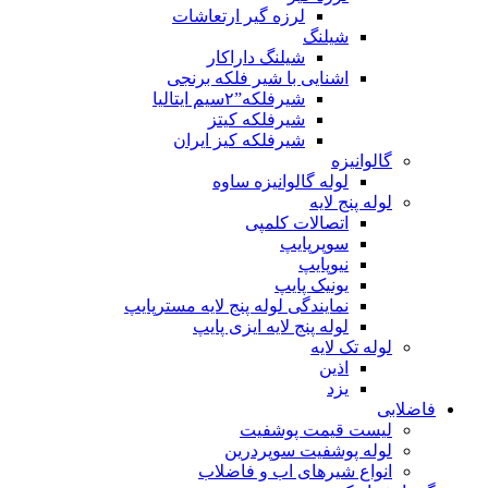
لرزه گیر ارتعاشات
شیلنگ
شیلنگ داراکار
اشنایی با شیر فلکه برنجی
شیرفلکه”۲سیم ایتالیا
شیرفلکه کیتز
شیرفلکه کیز ایران
گالوانیزه
لوله گالوانیزه ساوه
لوله پنج لایه
اتصالات کلمپی
سوپرپایپ
نیوپایپ
یونیک پایپ
نمایندگی لوله پنج لایه مسترپایپ
لوله پنج لایه ایزی پایپ
لوله تک لایه
اذین
یزد
فاضلابی
لیست قیمت پوشفیت
لوله پوشفیت سوپردرین
انواع شیرهای اب و فاضلاب