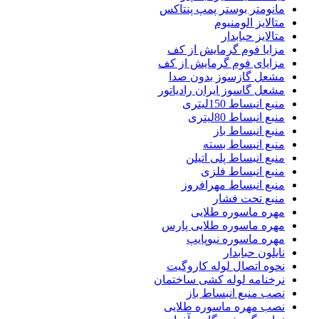
مانومتر بوستر پمپ پنتاکس
متالایز الومنیوم
متالایز حبابدار
مزایا فوم گرمایش از کف
مزایای فوم گرمایش از کف
مشعل گازسوز بدون صدا
مشعل گاسوز ایران رادیاتور
منبع انبساط 150لیتری
منبع انبساط 80لیتری
منبع انبساط باز
منبع انبساط بسته
منبع انبساط پلی اتیلن
منبع انبساط فلزی
منبع انبساط مهرافروز
منبع تحت فشار
مهره ماسوره طلایی
مهره ماسوره طلایی پارس
مهره ماسوره نیوپایپ
نایلون حبابدار
نحوه اتصال لوله کاروگیت
نرخنامه لوله کشی ساختمان
نصب منبع انبساط باز
نصب مهره ماسوره طلایی