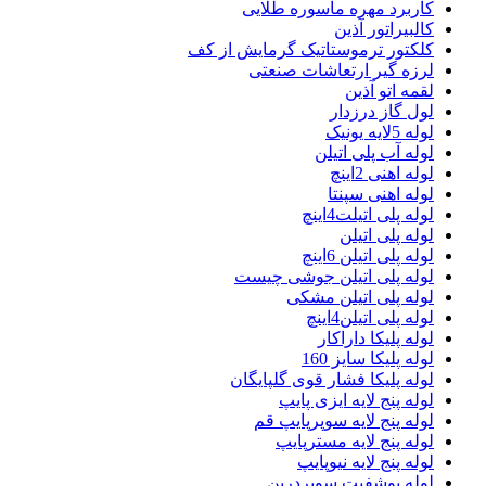
کاربرد مهره ماسوره طلایی
کالبیراتور آذین
کلکتور ترموستاتیک گرمایش از کف
لرزه گیر ارتعاشات صنعتی
لقمه اتو آذین
لول گاز درزدار
لوله 5لایه یونیک
لوله آب پلی اتیلن
لوله اهنی 2اینچ
لوله اهنی سپنتا
لوله پلی اتیلت4اینچ
لوله پلی اتیلن
لوله پلی اتیلن 6اینچ
لوله پلی اتیلن جوشی چیست
لوله پلی اتیلن مشکی
لوله پلی اتیلن4اینچ
لوله پلیکا داراکار
لوله پلیکا سایز 160
لوله پلیکا فشار قوی گلپایگان
لوله پنج لایه ایزی پایپ
لوله پنج لایه سوپرپایپ قم
لوله پنج لایه مسترپایپ
لوله پنج لایه نیوپایپ
لوله پوشفیت سوپردرین