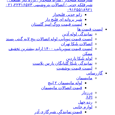
شیرفلکه چدنی / اتصالات پتروشیمی ۰۲۱٫۲۲۳۱۶۵۷۳
۰۹۱۲۵۵۱۸۹۲۱
زانو چدنی فلنچدار
شیر پروانه ای فلنچ دار
لیست قیمت ووگ امید گلستان
لیست قیمت ها
نمایندگی لوله آذین
لیست قیمت نیوپایپ لوله اتصالات پنج لایه گیتی پسند
اتصالات پلیکا تهران
لیست قیمت سوپرپایپ ۱۴۰۰ ارایه بیشترین تخفیف
ممکن
لوله پلیکا ناردین
نمایندگی پلیکا گلپایگان پارس پلاست
لیست قیمت پوشفیت
گازرسانی
مانیسمان
لوله مانیسمان ۲ اینچ
قیمت اتصالات مانیسمان
درزدار
API
رده چهل
لوازم جانبی
قیمت نمایندگی شیرگازی آذر