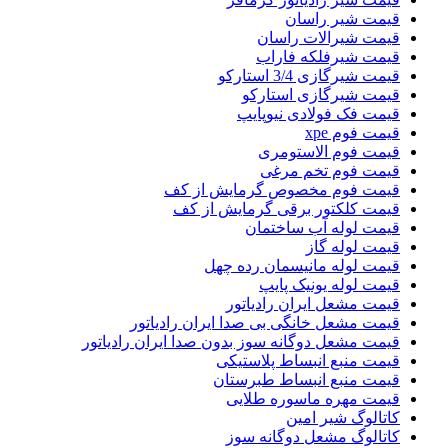
قیمت شیر راسان
قیمت شیرالات راسان
قیمت شیرفلکه فاراب
قیمت شیرگازی 3/4 استارکو
قیمت شیرگازی استارکو
قیمت فک فولادی نیوپایپ
قیمت فوم xpe
قیمت فوم الاستومری
قیمت فوم تخم مرغی
قیمت فوم مخصوص گرمایش از کف
قیمت کلکتور برقی گرمایش از کف
قیمت لوله آب ساختمان
قیمت لوله گاز
قیمت لوله مانیسمان رده چهل
قیمت لوله یونیک پایپ
قیمت مشعل ایران رادیاتور
قیمت مشعل خانگی بی صدا ایران رادیاتور
قیمت مشعل دوگانه سوز بدون صدا ایران رادیاتور
قیمت منبع انبساط پلاستیکی
قیمت منبع انبساط طبرستان
قیمت مهره ماسوره طلایی
کاتالوگ شیر امین
کاتالوگ مشعل دوگانه سوز