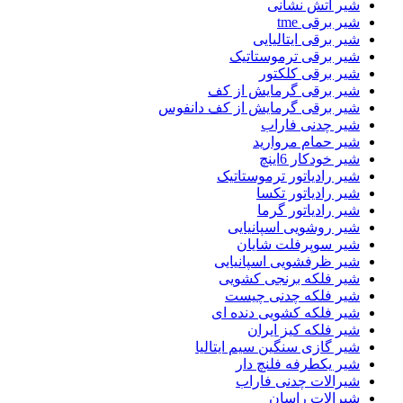
شیر اتش نشانی
شیر برقی tme
شیر برقی ایتالیایی
شیر برقی ترموستاتیک
شیر برقی کلکتور
شیر برقی گرمایش از کف
شیر برقی گرمایش از کف دانفوس
شیر چدنی فاراب
شیر حمام مروارید
شیر خودکار 6اینچ
شیر رادیاتور ترموستاتیک
شیر رادیاتور تکسا
شیر رادیاتور گرما
شیر روشویی اسپانیایی
شیر سوپرفلت شایان
شیر ظرفشویی اسپانیایی
شیر فلکه برنجی کشویی
شیر فلکه چدنی چیست
شیر فلکه کشویی دنده ای
شیر فلکه کیز ایران
شیر گازی سنگین سیم ایتالیا
شیر یکطرفه فلنچ دار
شیرالات چدنی فاراب
شیرالات راسان