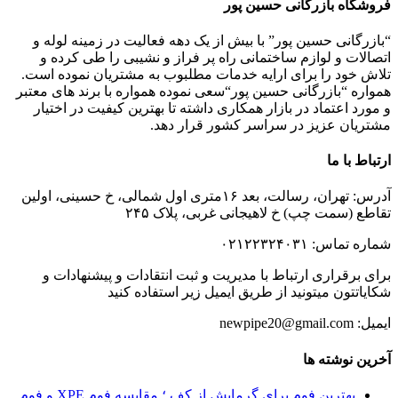
فروشگاه بازرگانی حسین پور
“بازرگانی حسین پور” با بیش از یک دهه فعالیت در زمینه لوله و
اتصالات و لوازم ساختمانی راه پر فراز و نشیبی را طی کرده و
تلاش خود را برای ارایه خدمات مطلبوب به مشتریان نموده است.
همواره “بازرگانی حسین پور“سعی نموده همواره با برند های معتبر
و مورد اعتماد در بازار همکاری داشته تا بهترین کیفیت در اختیار
مشتریان عزیز در سراسر کشور قرار دهد.
ارتباط با ما
آدرس: تهران، رسالت، بعد ۱۶متری اول شمالی، خ حسینی، اولین
تقاطع (سمت چپ) خ لاهیجانی غربی، پلاک ۲۴۵
شماره تماس: ۰۲۱۲۲۳۲۴۰۳۱
برای برقراری ارتباط با مدیریت و ثبت انتقادات و پیشنهادات و
شکایاتتون میتونید از طریق ایمیل زیر استفاده کنید
ایمیل: newpipe20@gmail.com
آخرین نوشته ها
بهترین فوم برای گرمایش از کف ؛ مقایسه فوم XPE و فوم