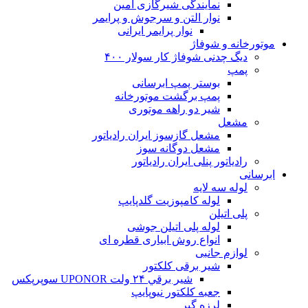
نمایندگی شیرگازی امین
نوار التن و سرجوش و پرایمر
نوار پرایمر ایرانی
موتورخانه و شوفاژ
دیگ چدنی شوفاژ کار سولار ۴۰۰
پمپ
بوستر پمپ ابرسانی
پمپ برگشت موتورخانه
شیر دو راهه موتوری
مشعل
مشعل گازسوز ایران رادیاتور
مشعل دوگانه سوز
رادیاتور پنلی ایران رادیاتور
ابرسانی
لوله سه لایه
لوله کامپوزیت گلدپایپ
پلی اتیلن
لوله پلی اتیلن جوشی
انواع روش ابیاری قطره ای
لوازم جانبی
شیر برقی کلکتور
شير برقي ۲۴ ولت UPONOR سوپرپکس
جعبه کلکتور نیوپایپ
لرزه گیر