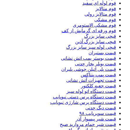
فوم لوله ای سفید
فوم متالایز
فوم متالایز رولی
فوم مشکی
فوم مشکی الاستومری
فوم ورقه ای گرمایش از کف
قیچی سایز بزرگ
قیچی سایز بزرگ آذین
قیچی لوله سبز سایز بزرگ
قیمت بستیران
قیمت بوستر پمپ اتش نشانی
قیمت بویلر بخار چدنی
قیمت پلی اتیلن جوشی پلیران
قیمت پمپ پنتاکس
قیمت تجهیزات آتش نشانی
قیمت جعبه کلکتور
قیمت دستگاه اتو لوله سبز
قیمت دستگاه پرس دستی نیوپایپ
قیمت دستگاه پرس شارژی نیوپایپ
قیمت دیگ چدنی
قیمت سوپرپایپ ۹۸
قیمت شیر پیسوار آذر
قیمت شیر حمام مروارید صبح
قیمت شیر رادیاتور گرمافر