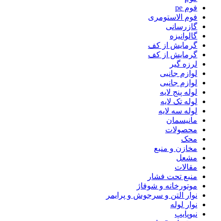
فوم pe
فوم الاستومری
گازرسانی
گالوانیزه
گرمایش از کف
گرمایش از کف
لرزه گیر
لوازم جانبی
لوازم جانبی
لوله پنج لایه
لوله تک لایه
لوله سه لایه
مانیسمان
محصولات
محک
مخازن و منبع
مشعل
مقالات
منبع تحت فشار
موتورخانه و شوفاژ
نوار التن و سرجوش و پرایمر
نوار لوله
نیوپایپ