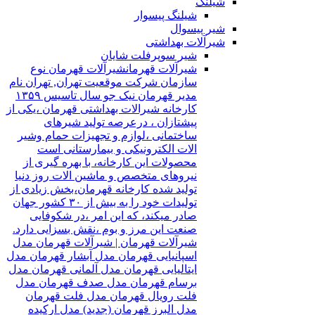
شیلنگ
شیلنگ پیسوار
شیر پیسوال
شیرآلات بهداشتی
شیر سوپرفلت شایان
شیرآلات قهرمان
شیرآلات قهرمان نوع
سازمان شرکت موقعیت تهران, تهران نام
مدیر قهرمان نیک جو سال تاسیس ۱۳۵۹
کارخانه شیرالات بهداشتی قهرمان ،یکی از
پیشتازان ، درعرصه تولید شیرهای
ساختمانی ،لوازم و تجهیزات حمام وشیر
الات الکترونیکی و بیمارستانی است
محصولات این کارخانه، با بهره گیری از
نیروهای متخصص و ماشین الات روز دنیا
تولید شده کارخانه قهرمان،بخش زیادی از
تولیدات خود را به بیش از ۳۰ کشور جهان
صادر میکند، که این امر ،در شکوفایی
صنعت این مرز و بوم ،نقش بسزایی دارد.
شیرآلات قهرمان | شیرآلات قهرمان مدل
اسپانیایی قهرمان مدل آبشار قهرمان مدل
ایتالیایی قهرمان مدل آلمانی قهرمان مدل
برسام قهرمان مدل صدف قهرمان مدل
فلت رویال قهرمان مدل فلت قهرمان
مدل البرز قهرمان (جدید) مدل ارکیده