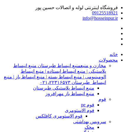
فروشگاه اینترنتی لوله و اتصالات حسین پور
09125518921
info@hosseinpur.ir
خانه
محصولات
مخازن و منبع
منبع انبساط طبرستان منبع انبساط
پلاستیکی | منبع انبساط ایستاده | منبع انبساط
الومینیومی | منبع انبساط بسته | منبع انبساط باز | منبع
انبساط طبرستان ۰۲۱٫۲۲۳۱۶۵۷۳
منبع انبساط پلاستیکی طبرستان
منبع انبساط باز مهرافروز
فوم
فوم pe
فوم الاستومری
فوم الاستومری کافلکس
سرویس بهداشتی
محک