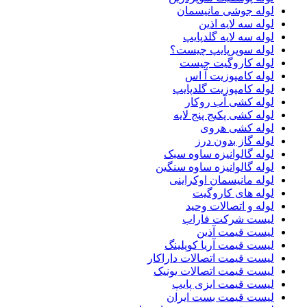
لوله جوشی مانیسمان
لوله سه لایه اذین
لوله سه لایه گلدپایپ
لوله سوپرپایپ چیست؟
لوله کاروگیت چیست
لوله کامپوزیت آ اس
لوله کامپوزیت گلدپایپ
لوله کشی آب روکار
لوله کشی پکیج پنج لایه
لوله کشی هروی
لوله گاز بدون درز
لوله گالوانیزه ساوه سبک
لوله گالوانیزه ساوه سنگین
لوله مانیسمان اوکراینی
لوله های کاروگیت
لوله و اتصالات وحید
لیست شرکت فاراب
لیست قیمت آذین
لیست قیمت آریا کوپلینگ
لیست قیمت اتصالات داراکار
لیست قیمت اتصالات یونیک
لیست قیمت ایزی پایپ
لیست قیمت بست ایران