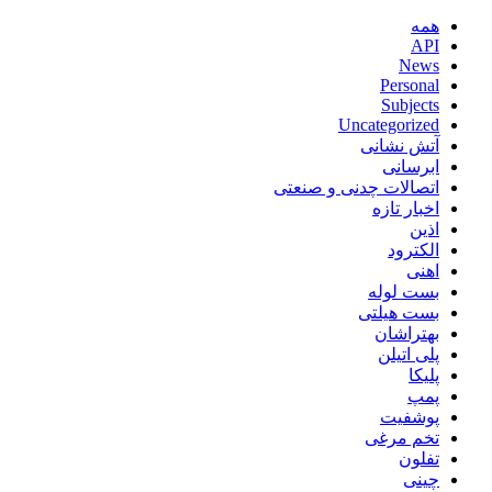
همه
API
News
Personal
Subjects
Uncategorized
آتش نشانی
ابرسانی
اتصالات چدنی و صنعتی
اخبار تازه
اذین
الکترود
اهنی
بست لوله
بست هیلتی
بهتراشان
پلی اتیلن
پلیکا
پمپ
پوشفیت
تخم مرغی
تفلون
چینی