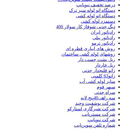
درصد تخفیف نیوپایپ
دستگاه اتو لوله سبز ترک
دستگاه اتو لوله کشی
دستمزد لوله کشی
دیگ چدنی شوفاژ کار سولار 400
رادیاتور ایران
رادیاتور پنلی
رادیاتور ترمو
روش های ابیاری قطره ای
روشهای لوله کشی ساختمان
ریل پشت چسب دار
ریل خاردار
زانو فلنچدار چدنی
زانو63 کلمپی
سایز لوله کشی آب
سپهر فوم
سراه چدنی
سه راهی40پنج لایه
شرکت پوشفیت وحید
شرکت شیرگازی استارکو
شرکت مسترپایپ
شرکت نیوپایپ
شماره تلفن سوپرپایپ