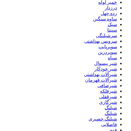
خمیر لوله
درزدار
رده چهل
ساوه سنگین
سبک
سپنتا
سرشیلنگی
سرویس بهداشتی
سوپرپایپ
سوپردرین
سیاه
شیر پیسوال
شیر خودکار
شیرآلات بهداشتی
شیرآلات قهرمان
شیرصافی
شیرفلکه
شیرقفلی
شیرگازی
شیلنگ
شیلنگ
شیلنگ حصیری
فاضلابی
فوم