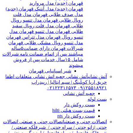
قهرمان (جدید) مدل مروارید
قهرمان (جدید) مدل آنتیک قهرمان (جدید)
مدل صدف طلایی قهرمان مدل فلت
رویال طلایی قهرمان مدل تنسو رویال
طلایی قهرمان مدل فلت رویال سفید
طلایی قهرمان مدل تنسو قهرمان مدل
تنسو رویال قهرمان مدل تتراس قهرمان
مدل تنسو رویال مشکی طلایی قهرمان
شیرالات قهرمان دارای ضمانت۵ساله
میباشند پس از اتمام ضمانت نامه شیرالات
شامل ۱۵سال خدمات پس از فروش
میشوند
شیر اسپانیایی قهرمان
آتش نشانی
آتش نشانی جعبه اتش نشانی متعلقات اطفا
حریق اریا کوپلینگ | سیم ایتالیا | رپیدراپ
۰۹۱۲۵۵۱۸۹۲۱ ۰۲۱۲۲۳۱۶۵۷۳
جعبه آتش نشانی
بست لوله
بست روکش دار
قیمت بست هیلتی hilti
بست روکش دار nts
اتصالات چدنی و صنعتی
اتصالات چدنی و صنعتی اتصالات
چدنی |زانو چدنی / سراه چدنی / شیرفلکه صنعتی /
شیرفلکه فلنچدار / سراه فلنچدار / لرزه گیر صنعتی /