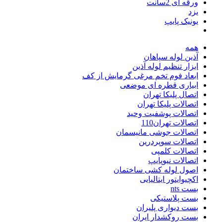
ورقه ای 2سانت
یزد
یونیک پایپ
همه
آذین لوله سپاهان
ابزار تنظیم لوله آذین
ابعاد فوم تخم مرغی گرمایش از کف
ابیاری قطره ای موضعی
اتصال پلیکا تهران
اتصالات پلیکا تهران
اتصالات پوشفیت وحید
اتصالات تهران110
اتصالات جوشی مانیسمان
اتصالات سوپردرین
اتصالات کلمپی
اتصالات نیوپایپ
اصول لوله کشی ساختمان
اکچیوایتور ایتالیایی
بست nts
بست پلاستیکی
بست دیواری پلیران
بست روکشدار ایران