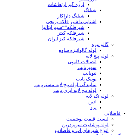
لرزه گیر ارتعاشات
شیلنگ
شیلنگ داراکار
اشنایی با شیر فلکه برنجی
شیرفلکه”۲سیم ایتالیا
شیرفلکه کیتز
شیرفلکه کیز ایران
گالوانیزه
لوله گالوانیزه ساوه
لوله پنج لایه
اتصالات کلمپی
سوپرپایپ
نیوپایپ
یونیک پایپ
نمایندگی لوله پنج لایه مسترپایپ
لوله پنج لایه ایزی پایپ
لوله تک لایه
اذین
یزد
فاضلابی
لیست قیمت پوشفیت
لوله پوشفیت سوپردرین
انواع شیرهای اب و فاضلاب