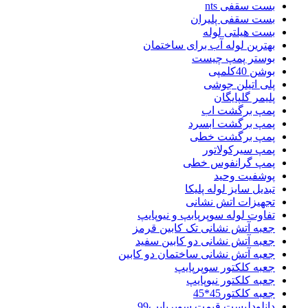
بست سقفی nts
بست سقفی پلیران
بست هیلتی لوله
بهترین لوله آب برای ساختمان
بوستر پمپ چیست
بوشن 40کلمپی
پلی اتیلن جوشی
پلیمر گلپایگان
پمپ برگشت اب
پمپ برگشت ابسرد
پمپ برگشت خطی
پمپ سیرکولاتور
پمپ گرانفوس خطی
پوشفیت وحید
تبدیل سایز لوله پلیکا
تجهیزات اتش نشانی
تفاوت لوله سوپرپابپ و نیوپایپ
جعبه آتش نشانی تک کابین قرمز
جعبه آتش نشانی دو کابین سفید
جعبه آتش نشانی ساختمان دو کابین
جعبه کلکتور سوپرپایپ
جعبه کلکتور نیوپایپ
جعبه کلکتور45*45
دانلودلیست قیمت سوپرپایپ99