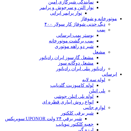
نمایندگی شیرگازی امین
نوار التن و سرجوش و پرایمر
نوار پرایمر ایرانی
موتورخانه و شوفاژ
دیگ چدنی شوفاژ کار سولار ۴۰۰
پمپ
بوستر پمپ ابرسانی
پمپ برگشت موتورخانه
شیر دو راهه موتوری
مشعل
مشعل گازسوز ایران رادیاتور
مشعل دوگانه سوز
رادیاتور پنلی ایران رادیاتور
ابرسانی
لوله سه لایه
لوله کامپوزیت گلدپایپ
پلی اتیلن
لوله پلی اتیلن جوشی
انواع روش ابیاری قطره ای
لوازم جانبی
شیر برقی کلکتور
شير برقي ۲۴ ولت UPONOR سوپرپکس
جعبه کلکتور نیوپایپ
لرزه گیر