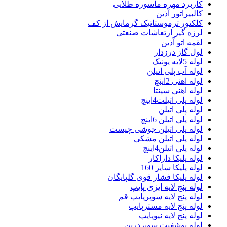
کاربرد مهره ماسوره طلایی
کالبیراتور آذین
کلکتور ترموستاتیک گرمایش از کف
لرزه گیر ارتعاشات صنعتی
لقمه اتو آذین
لول گاز درزدار
لوله 5لایه یونیک
لوله آب پلی اتیلن
لوله اهنی 2اینچ
لوله اهنی سپنتا
لوله پلی اتیلت4اینچ
لوله پلی اتیلن
لوله پلی اتیلن 6اینچ
لوله پلی اتیلن جوشی چیست
لوله پلی اتیلن مشکی
لوله پلی اتیلن4اینچ
لوله پلیکا داراکار
لوله پلیکا سایز 160
لوله پلیکا فشار قوی گلپایگان
لوله پنج لایه ایزی پایپ
لوله پنج لایه سوپرپایپ قم
لوله پنج لایه مسترپایپ
لوله پنج لایه نیوپایپ
لوله پوشفیت سوپردرین