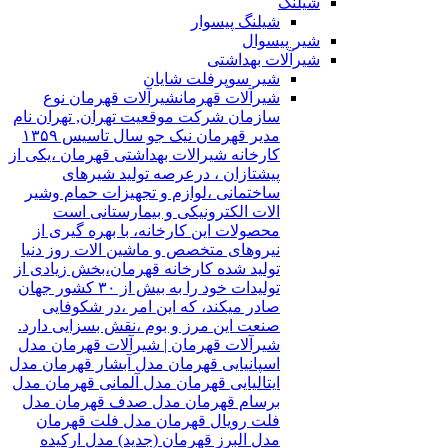
شیلنگ
شیلنگ پیسوار
شیر پیسوال
شیرآلات بهداشتی
شیر سوپرفلت شایان
شیرآلات قهرمان
شیرآلات قهرمان نوع
سازمان شرکت موقعیت تهران, تهران نام
مدیر قهرمان نیک جو سال تاسیس ۱۳۵۹
کارخانه شیرالات بهداشتی قهرمان ،یکی از
پیشتازان ، درعرصه تولید شیرهای
ساختمانی ،لوازم و تجهیزات حمام وشیر
الات الکترونیکی و بیمارستانی است
محصولات این کارخانه، با بهره گیری از
نیروهای متخصص و ماشین الات روز دنیا
تولید شده کارخانه قهرمان،بخش زیادی از
تولیدات خود را به بیش از ۳۰ کشور جهان
صادر میکند، که این امر ،در شکوفایی
صنعت این مرز و بوم ،نقش بسزایی دارد.
شیرآلات قهرمان | شیرآلات قهرمان مدل
اسپانیایی قهرمان مدل آبشار قهرمان مدل
ایتالیایی قهرمان مدل آلمانی قهرمان مدل
برسام قهرمان مدل صدف قهرمان مدل
فلت رویال قهرمان مدل فلت قهرمان
مدل البرز قهرمان (جدید) مدل ارکیده