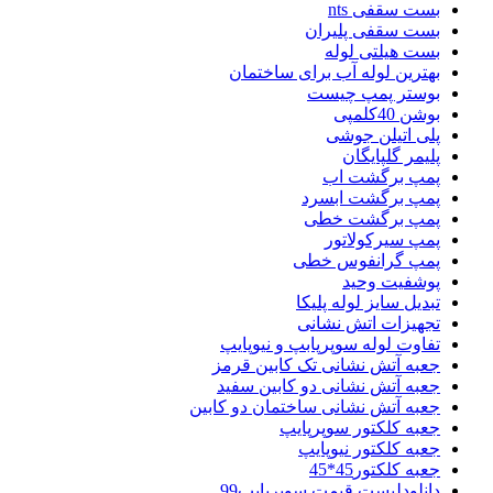
بست سقفی nts
بست سقفی پلیران
بست هیلتی لوله
بهترین لوله آب برای ساختمان
بوستر پمپ چیست
بوشن 40کلمپی
پلی اتیلن جوشی
پلیمر گلپایگان
پمپ برگشت اب
پمپ برگشت ابسرد
پمپ برگشت خطی
پمپ سیرکولاتور
پمپ گرانفوس خطی
پوشفیت وحید
تبدیل سایز لوله پلیکا
تجهیزات اتش نشانی
تفاوت لوله سوپرپابپ و نیوپایپ
جعبه آتش نشانی تک کابین قرمز
جعبه آتش نشانی دو کابین سفید
جعبه آتش نشانی ساختمان دو کابین
جعبه کلکتور سوپرپایپ
جعبه کلکتور نیوپایپ
جعبه کلکتور45*45
دانلودلیست قیمت سوپرپایپ99