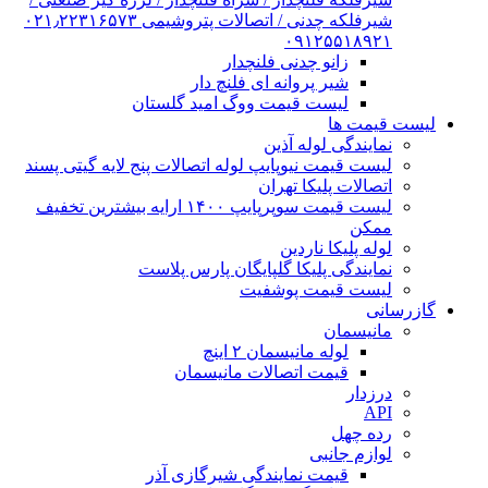
شیرفلکه چدنی / اتصالات پتروشیمی ۰۲۱٫۲۲۳۱۶۵۷۳
۰۹۱۲۵۵۱۸۹۲۱
زانو چدنی فلنچدار
شیر پروانه ای فلنچ دار
لیست قیمت ووگ امید گلستان
لیست قیمت ها
نمایندگی لوله آذین
لیست قیمت نیوپایپ لوله اتصالات پنج لایه گیتی پسند
اتصالات پلیکا تهران
لیست قیمت سوپرپایپ ۱۴۰۰ ارایه بیشترین تخفیف
ممکن
لوله پلیکا ناردین
نمایندگی پلیکا گلپایگان پارس پلاست
لیست قیمت پوشفیت
گازرسانی
مانیسمان
لوله مانیسمان ۲ اینچ
قیمت اتصالات مانیسمان
درزدار
API
رده چهل
لوازم جانبی
قیمت نمایندگی شیرگازی آذر