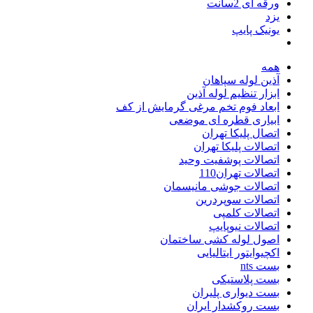
ورقه ای 2سانت
یزد
یونیک پایپ
همه
آذین لوله سپاهان
ابزار تنظیم لوله آذین
ابعاد فوم تخم مرغی گرمایش از کف
ابیاری قطره ای موضعی
اتصال پلیکا تهران
اتصالات پلیکا تهران
اتصالات پوشفیت وحید
اتصالات تهران110
اتصالات جوشی مانیسمان
اتصالات سوپردرین
اتصالات کلمپی
اتصالات نیوپایپ
اصول لوله کشی ساختمان
اکچیوایتور ایتالیایی
بست nts
بست پلاستیکی
بست دیواری پلیران
بست روکشدار ایران