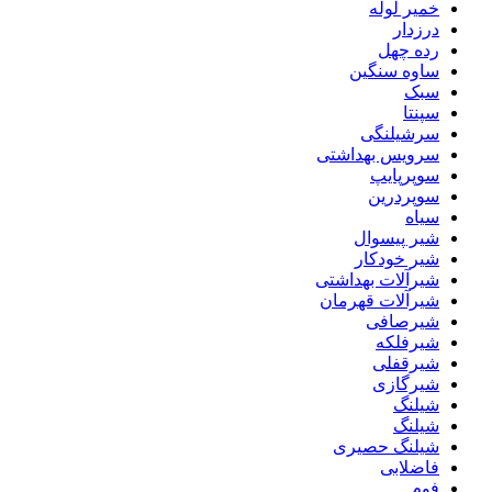
خمیر لوله
درزدار
رده چهل
ساوه سنگین
سبک
سپنتا
سرشیلنگی
سرویس بهداشتی
سوپرپایپ
سوپردرین
سیاه
شیر پیسوال
شیر خودکار
شیرآلات بهداشتی
شیرآلات قهرمان
شیرصافی
شیرفلکه
شیرقفلی
شیرگازی
شیلنگ
شیلنگ
شیلنگ حصیری
فاضلابی
فوم