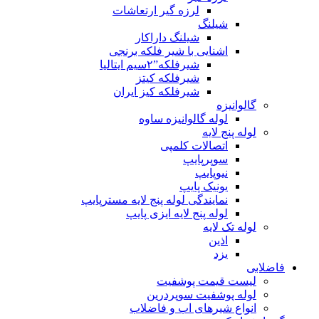
لرزه گیر ارتعاشات
شیلنگ
شیلنگ داراکار
اشنایی با شیر فلکه برنجی
شیرفلکه”۲سیم ایتالیا
شیرفلکه کیتز
شیرفلکه کیز ایران
گالوانیزه
لوله گالوانیزه ساوه
لوله پنج لایه
اتصالات کلمپی
سوپرپایپ
نیوپایپ
یونیک پایپ
نمایندگی لوله پنج لایه مسترپایپ
لوله پنج لایه ایزی پایپ
لوله تک لایه
اذین
یزد
فاضلابی
لیست قیمت پوشفیت
لوله پوشفیت سوپردرین
انواع شیرهای اب و فاضلاب