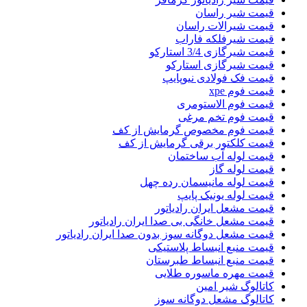
قیمت شیر راسان
قیمت شیرالات راسان
قیمت شیرفلکه فاراب
قیمت شیرگازی 3/4 استارکو
قیمت شیرگازی استارکو
قیمت فک فولادی نیوپایپ
قیمت فوم xpe
قیمت فوم الاستومری
قیمت فوم تخم مرغی
قیمت فوم مخصوص گرمایش از کف
قیمت کلکتور برقی گرمایش از کف
قیمت لوله آب ساختمان
قیمت لوله گاز
قیمت لوله مانیسمان رده چهل
قیمت لوله یونیک پایپ
قیمت مشعل ایران رادیاتور
قیمت مشعل خانگی بی صدا ایران رادیاتور
قیمت مشعل دوگانه سوز بدون صدا ایران رادیاتور
قیمت منبع انبساط پلاستیکی
قیمت منبع انبساط طبرستان
قیمت مهره ماسوره طلایی
کاتالوگ شیر امین
کاتالوگ مشعل دوگانه سوز