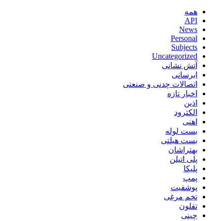
همه
API
News
Personal
Subjects
Uncategorized
آتش نشانی
ابرسانی
اتصالات چدنی و صنعتی
اخبار تازه
اذین
الکترود
اهنی
بست لوله
بست هیلتی
بهتراشان
پلی اتیلن
پلیکا
پمپ
پوشفیت
تخم مرغی
تفلون
چینی