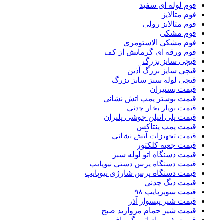
فوم لوله ای سفید
فوم متالایز
فوم متالایز رولی
فوم مشکی
فوم مشکی الاستومری
فوم ورقه ای گرمایش از کف
قیچی سایز بزرگ
قیچی سایز بزرگ آذین
قیچی لوله سبز سایز بزرگ
قیمت بستیران
قیمت بوستر پمپ اتش نشانی
قیمت بویلر بخار چدنی
قیمت پلی اتیلن جوشی پلیران
قیمت پمپ پنتاکس
قیمت تجهیزات آتش نشانی
قیمت جعبه کلکتور
قیمت دستگاه اتو لوله سبز
قیمت دستگاه پرس دستی نیوپایپ
قیمت دستگاه پرس شارژی نیوپایپ
قیمت دیگ چدنی
قیمت سوپرپایپ ۹۸
قیمت شیر پیسوار آذر
قیمت شیر حمام مروارید صبح
قیمت شیر رادیاتور گرمافر