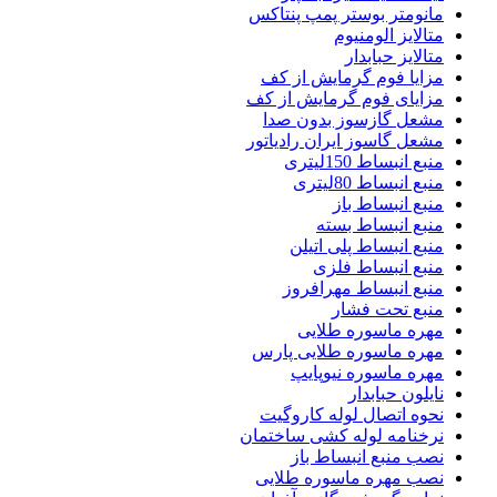
مانومتر بوستر پمپ پنتاکس
متالایز الومنیوم
متالایز حبابدار
مزایا فوم گرمایش از کف
مزایای فوم گرمایش از کف
مشعل گازسوز بدون صدا
مشعل گاسوز ایران رادیاتور
منبع انبساط 150لیتری
منبع انبساط 80لیتری
منبع انبساط باز
منبع انبساط بسته
منبع انبساط پلی اتیلن
منبع انبساط فلزی
منبع انبساط مهرافروز
منبع تحت فشار
مهره ماسوره طلایی
مهره ماسوره طلایی پارس
مهره ماسوره نیوپایپ
نایلون حبابدار
نحوه اتصال لوله کاروگیت
نرخنامه لوله کشی ساختمان
نصب منبع انبساط باز
نصب مهره ماسوره طلایی