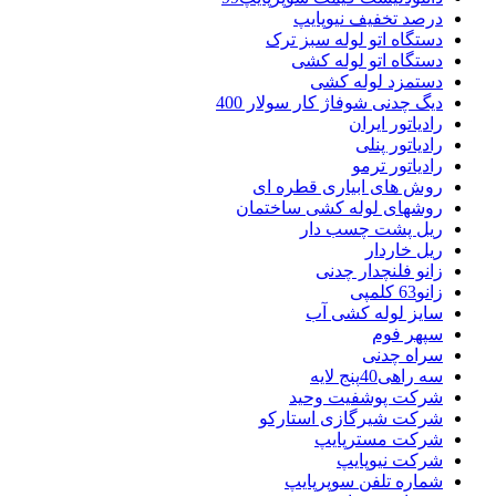
درصد تخفیف نیوپایپ
دستگاه اتو لوله سبز ترک
دستگاه اتو لوله کشی
دستمزد لوله کشی
دیگ چدنی شوفاژ کار سولار 400
رادیاتور ایران
رادیاتور پنلی
رادیاتور ترمو
روش های ابیاری قطره ای
روشهای لوله کشی ساختمان
ریل پشت چسب دار
ریل خاردار
زانو فلنچدار چدنی
زانو63 کلمپی
سایز لوله کشی آب
سپهر فوم
سراه چدنی
سه راهی40پنج لایه
شرکت پوشفیت وحید
شرکت شیرگازی استارکو
شرکت مسترپایپ
شرکت نیوپایپ
شماره تلفن سوپرپایپ