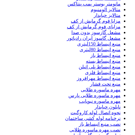
مانومتر بوستر پمپ پنتاکس
متالایز الومنیوم
متالایز حبابدار
مزایا فوم گرمایش از کف
مزایای فوم گرمایش از کف
مشعل گازسوز بدون صدا
مشعل گاسوز ایران رادیاتور
منبع انبساط 150لیتری
منبع انبساط 80لیتری
منبع انبساط باز
منبع انبساط بسته
منبع انبساط پلی اتیلن
منبع انبساط فلزی
منبع انبساط مهرافروز
منبع تحت فشار
مهره ماسوره طلایی
مهره ماسوره طلایی پارس
مهره ماسوره نیوپایپ
نایلون حبابدار
نحوه اتصال لوله کاروگیت
نرخنامه لوله کشی ساختمان
نصب منبع انبساط باز
نصب مهره ماسوره طلایی