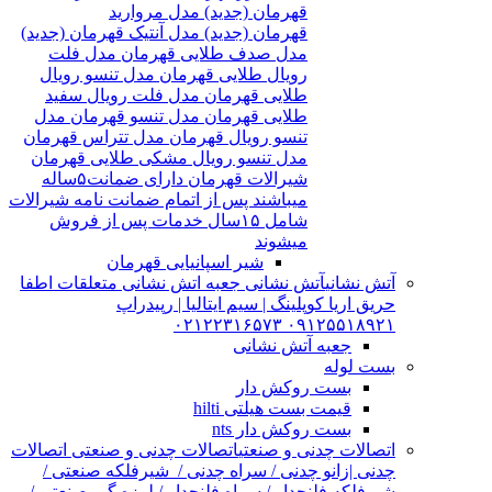
قهرمان (جدید) مدل مروارید
قهرمان (جدید) مدل آنتیک قهرمان (جدید)
مدل صدف طلایی قهرمان مدل فلت
رویال طلایی قهرمان مدل تنسو رویال
طلایی قهرمان مدل فلت رویال سفید
طلایی قهرمان مدل تنسو قهرمان مدل
تنسو رویال قهرمان مدل تتراس قهرمان
مدل تنسو رویال مشکی طلایی قهرمان
شیرالات قهرمان دارای ضمانت۵ساله
میباشند پس از اتمام ضمانت نامه شیرالات
شامل ۱۵سال خدمات پس از فروش
میشوند
شیر اسپانیایی قهرمان
آتش نشانی
آتش نشانی جعبه اتش نشانی متعلقات اطفا
حریق اریا کوپلینگ | سیم ایتالیا | رپیدراپ
۰۹۱۲۵۵۱۸۹۲۱ ۰۲۱۲۲۳۱۶۵۷۳
جعبه آتش نشانی
بست لوله
بست روکش دار
قیمت بست هیلتی hilti
بست روکش دار nts
اتصالات چدنی و صنعتی
اتصالات چدنی و صنعتی اتصالات
چدنی |زانو چدنی / سراه چدنی / شیرفلکه صنعتی /
شیرفلکه فلنچدار / سراه فلنچدار / لرزه گیر صنعتی /