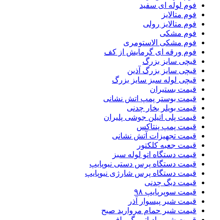
فوم لوله ای سفید
فوم متالایز
فوم متالایز رولی
فوم مشکی
فوم مشکی الاستومری
فوم ورقه ای گرمایش از کف
قیچی سایز بزرگ
قیچی سایز بزرگ آذین
قیچی لوله سبز سایز بزرگ
قیمت بستیران
قیمت بوستر پمپ اتش نشانی
قیمت بویلر بخار چدنی
قیمت پلی اتیلن جوشی پلیران
قیمت پمپ پنتاکس
قیمت تجهیزات آتش نشانی
قیمت جعبه کلکتور
قیمت دستگاه اتو لوله سبز
قیمت دستگاه پرس دستی نیوپایپ
قیمت دستگاه پرس شارژی نیوپایپ
قیمت دیگ چدنی
قیمت سوپرپایپ ۹۸
قیمت شیر پیسوار آذر
قیمت شیر حمام مروارید صبح
قیمت شیر رادیاتور گرمافر