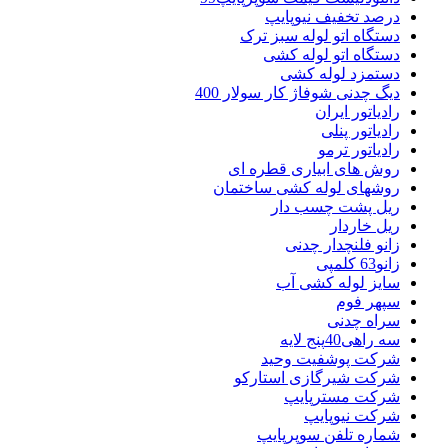
درصد تخفیف نیوپایپ
دستگاه اتو لوله سبز ترک
دستگاه اتو لوله کشی
دستمزد لوله کشی
دیگ چدنی شوفاژ کار سولار 400
رادیاتور ایران
رادیاتور پنلی
رادیاتور ترمو
روش های ابیاری قطره ای
روشهای لوله کشی ساختمان
ریل پشت چسب دار
ریل خاردار
زانو فلنچدار چدنی
زانو63 کلمپی
سایز لوله کشی آب
سپهر فوم
سراه چدنی
سه راهی40پنج لایه
شرکت پوشفیت وحید
شرکت شیرگازی استارکو
شرکت مسترپایپ
شرکت نیوپایپ
شماره تلفن سوپرپایپ