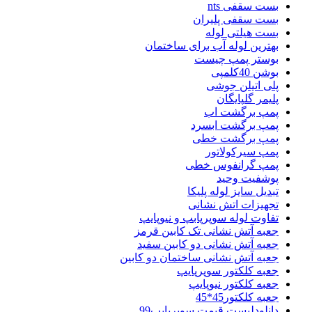
بست سقفی nts
بست سقفی پلیران
بست هیلتی لوله
بهترین لوله آب برای ساختمان
بوستر پمپ چیست
بوشن 40کلمپی
پلی اتیلن جوشی
پلیمر گلپایگان
پمپ برگشت اب
پمپ برگشت ابسرد
پمپ برگشت خطی
پمپ سیرکولاتور
پمپ گرانفوس خطی
پوشفیت وحید
تبدیل سایز لوله پلیکا
تجهیزات اتش نشانی
تفاوت لوله سوپرپابپ و نیوپایپ
جعبه آتش نشانی تک کابین قرمز
جعبه آتش نشانی دو کابین سفید
جعبه آتش نشانی ساختمان دو کابین
جعبه کلکتور سوپرپایپ
جعبه کلکتور نیوپایپ
جعبه کلکتور45*45
دانلودلیست قیمت سوپرپایپ99