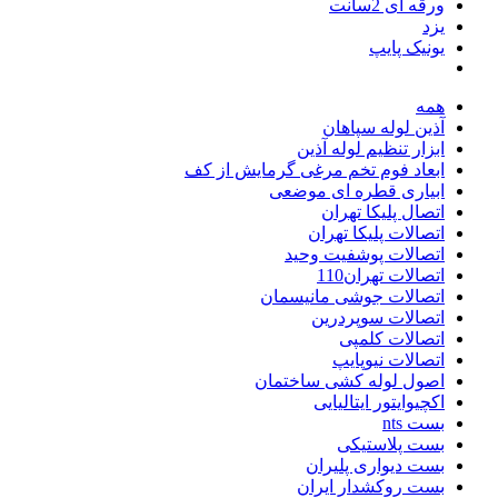
ورقه ای 2سانت
یزد
یونیک پایپ
همه
آذین لوله سپاهان
ابزار تنظیم لوله آذین
ابعاد فوم تخم مرغی گرمایش از کف
ابیاری قطره ای موضعی
اتصال پلیکا تهران
اتصالات پلیکا تهران
اتصالات پوشفیت وحید
اتصالات تهران110
اتصالات جوشی مانیسمان
اتصالات سوپردرین
اتصالات کلمپی
اتصالات نیوپایپ
اصول لوله کشی ساختمان
اکچیوایتور ایتالیایی
بست nts
بست پلاستیکی
بست دیواری پلیران
بست روکشدار ایران