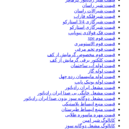
قیمت شیر راسان
قیمت شیرالات راسان
قیمت شیرفلکه فاراب
قیمت شیرگازی 3/4 استارکو
قیمت شیرگازی استارکو
قیمت فک فولادی نیوپایپ
قیمت فوم xpe
قیمت فوم الاستومری
قیمت فوم تخم مرغی
قیمت فوم مخصوص گرمایش از کف
قیمت کلکتور برقی گرمایش از کف
قیمت لوله آب ساختمان
قیمت لوله گاز
قیمت لوله مانیسمان رده چهل
قیمت لوله یونیک پایپ
قیمت مشعل ایران رادیاتور
قیمت مشعل خانگی بی صدا ایران رادیاتور
قیمت مشعل دوگانه سوز بدون صدا ایران رادیاتور
قیمت منبع انبساط پلاستیکی
قیمت منبع انبساط طبرستان
قیمت مهره ماسوره طلایی
کاتالوگ شیر امین
کاتالوگ مشعل دوگانه سوز