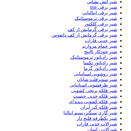
شیر اتش نشانی
شیر برقی tme
شیر برقی ایتالیایی
شیر برقی ترموستاتیک
شیر برقی کلکتور
شیر برقی گرمایش از کف
شیر برقی گرمایش از کف دانفوس
شیر چدنی فاراب
شیر حمام مروارید
شیر خودکار 6اینچ
شیر رادیاتور ترموستاتیک
شیر رادیاتور تکسا
شیر رادیاتور گرما
شیر روشویی اسپانیایی
شیر سوپرفلت شایان
شیر ظرفشویی اسپانیایی
شیر فلکه برنجی کشویی
شیر فلکه چدنی چیست
شیر فلکه کشویی دنده ای
شیر فلکه کیز ایران
شیر گازی سنگین سیم ایتالیا
شیر یکطرفه فلنچ دار
شیرالات چدنی فاراب
شیرالات راسان