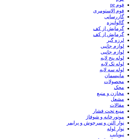
فوم pe
فوم الاستومری
گازرسانی
گالوانیزه
گرمایش از کف
گرمایش از کف
لرزه گیر
لوازم جانبی
لوازم جانبی
لوله پنج لایه
لوله تک لایه
لوله سه لایه
مانیسمان
محصولات
محک
مخازن و منبع
مشعل
مقالات
منبع تحت فشار
موتورخانه و شوفاژ
نوار التن و سرجوش و پرایمر
نوار لوله
نیوپایپ