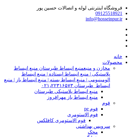
فروشگاه اینترنتی لوله و اتصالات حسین پور
09125518921
info@hosseinpur.ir
خانه
محصولات
مخازن و منبع
منبع انبساط طبرستان منبع انبساط
پلاستیکی | منبع انبساط ایستاده | منبع انبساط
الومینیومی | منبع انبساط بسته | منبع انبساط باز | منبع
انبساط طبرستان ۰۲۱٫۲۲۳۱۶۵۷۳
منبع انبساط پلاستیکی طبرستان
منبع انبساط باز مهرافروز
فوم
فوم pe
فوم الاستومری
فوم الاستومری کافلکس
سرویس بهداشتی
محک