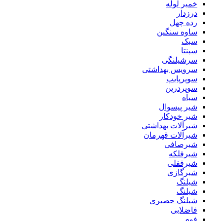
خمیر لوله
درزدار
رده چهل
ساوه سنگین
سبک
سپنتا
سرشیلنگی
سرویس بهداشتی
سوپرپایپ
سوپردرین
سیاه
شیر پیسوال
شیر خودکار
شیرآلات بهداشتی
شیرآلات قهرمان
شیرصافی
شیرفلکه
شیرقفلی
شیرگازی
شیلنگ
شیلنگ
شیلنگ حصیری
فاضلابی
فوم