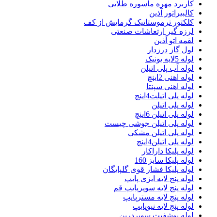
کاربرد مهره ماسوره طلایی
کالبیراتور آذین
کلکتور ترموستاتیک گرمایش از کف
لرزه گیر ارتعاشات صنعتی
لقمه اتو آذین
لول گاز درزدار
لوله 5لایه یونیک
لوله آب پلی اتیلن
لوله اهنی 2اینچ
لوله اهنی سپنتا
لوله پلی اتیلت4اینچ
لوله پلی اتیلن
لوله پلی اتیلن 6اینچ
لوله پلی اتیلن جوشی چیست
لوله پلی اتیلن مشکی
لوله پلی اتیلن4اینچ
لوله پلیکا داراکار
لوله پلیکا سایز 160
لوله پلیکا فشار قوی گلپایگان
لوله پنج لایه ایزی پایپ
لوله پنج لایه سوپرپایپ قم
لوله پنج لایه مسترپایپ
لوله پنج لایه نیوپایپ
لوله پوشفیت سوپردرین