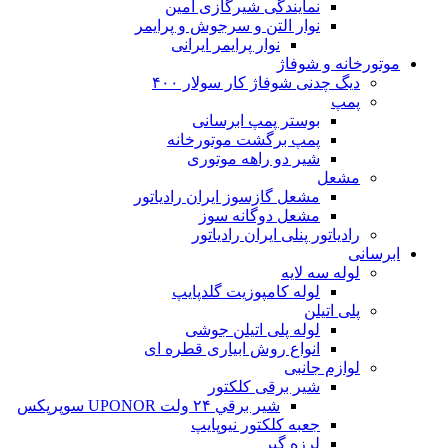
نمایندگی شیرگازی امین
نوار التن و سرجوش و پرایمر
نوار پرایمر ایرانی
موتورخانه و شوفاژ
دیگ چدنی شوفاژ کار سولار ۴۰۰
پمپ
بوستر پمپ ابرسانی
پمپ برگشت موتورخانه
شیر دو راهه موتوری
مشعل
مشعل گازسوز ایران رادیاتور
مشعل دوگانه سوز
رادیاتور پنلی ایران رادیاتور
ابرسانی
لوله سه لایه
لوله کامپوزیت گلدپایپ
پلی اتیلن
لوله پلی اتیلن جوشی
انواع روش ابیاری قطره ای
لوازم جانبی
شیر برقی کلکتور
شير برقي ۲۴ ولت UPONOR سوپرپکس
جعبه کلکتور نیوپایپ
لرزه گیر