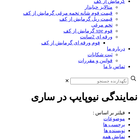
گرمایش از کف
متالایز حبابدار
قیمت فوم شانه تخمه مرغی گرمایش از کف
قیمت ریل گرمایش از کف
تخم مرغی
فوم xpe گرمایش از کف
ورقه ای 2سانت
فوم ورقه ای گرمایش از کف
درباره ما
ثبت شکایات
قوانین و مقررات
تماس با ما
✕
نمایندگی نیوپایپ در ساری
فیلتر بر اساس :
موضوعات
برچسب ها
نویسنده ها
نمایش همه