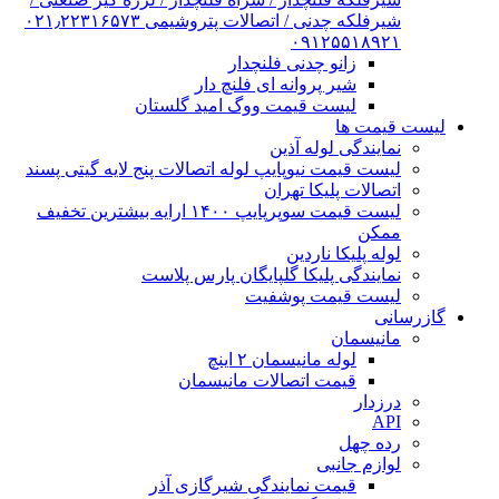
شیرفلکه چدنی / اتصالات پتروشیمی ۰۲۱٫۲۲۳۱۶۵۷۳
۰۹۱۲۵۵۱۸۹۲۱
زانو چدنی فلنچدار
شیر پروانه ای فلنچ دار
لیست قیمت ووگ امید گلستان
لیست قیمت ها
نمایندگی لوله آذین
لیست قیمت نیوپایپ لوله اتصالات پنج لایه گیتی پسند
اتصالات پلیکا تهران
لیست قیمت سوپرپایپ ۱۴۰۰ ارایه بیشترین تخفیف
ممکن
لوله پلیکا ناردین
نمایندگی پلیکا گلپایگان پارس پلاست
لیست قیمت پوشفیت
گازرسانی
مانیسمان
لوله مانیسمان ۲ اینچ
قیمت اتصالات مانیسمان
درزدار
API
رده چهل
لوازم جانبی
قیمت نمایندگی شیرگازی آذر