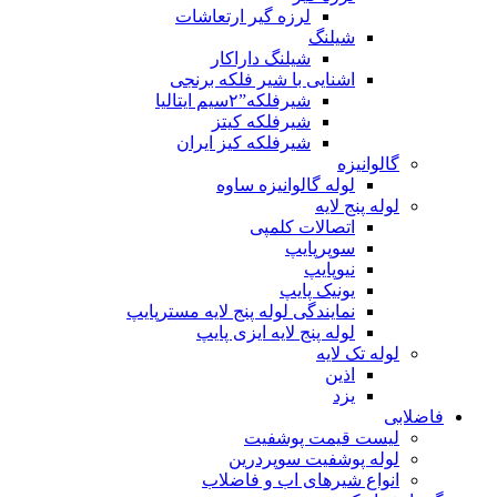
لرزه گیر ارتعاشات
شیلنگ
شیلنگ داراکار
اشنایی با شیر فلکه برنجی
شیرفلکه”۲سیم ایتالیا
شیرفلکه کیتز
شیرفلکه کیز ایران
گالوانیزه
لوله گالوانیزه ساوه
لوله پنج لایه
اتصالات کلمپی
سوپرپایپ
نیوپایپ
یونیک پایپ
نمایندگی لوله پنج لایه مسترپایپ
لوله پنج لایه ایزی پایپ
لوله تک لایه
اذین
یزد
فاضلابی
لیست قیمت پوشفیت
لوله پوشفیت سوپردرین
انواع شیرهای اب و فاضلاب