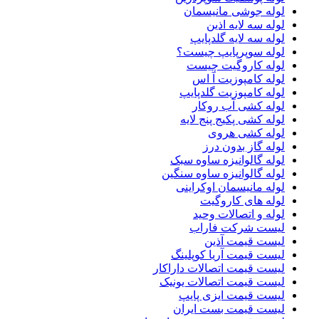
لوله جوشی مانیسمان
لوله سه لایه اذین
لوله سه لایه گلدپایپ
لوله سوپرپایپ چیست؟
لوله کاروگیت چیست
لوله کامپوزیت آ اس
لوله کامپوزیت گلدپایپ
لوله کشی آب روکار
لوله کشی پکیج پنج لایه
لوله کشی هروی
لوله گاز بدون درز
لوله گالوانیزه ساوه سبک
لوله گالوانیزه ساوه سنگین
لوله مانیسمان اوکراینی
لوله های کاروگیت
لوله و اتصالات وحید
لیست شرکت فاراب
لیست قیمت آذین
لیست قیمت آریا کوپلینگ
لیست قیمت اتصالات داراکار
لیست قیمت اتصالات یونیک
لیست قیمت ایزی پایپ
لیست قیمت بست ایران