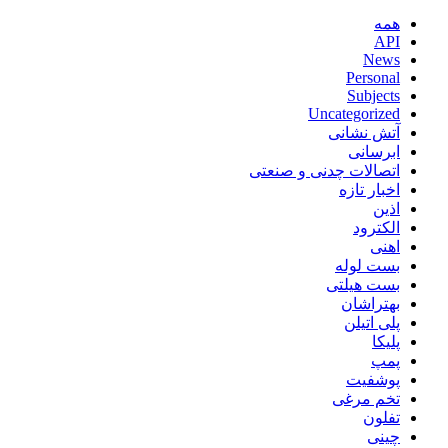
همه
API
News
Personal
Subjects
Uncategorized
آتش نشانی
ابرسانی
اتصالات چدنی و صنعتی
اخبار تازه
اذین
الکترود
اهنی
بست لوله
بست هیلتی
بهتراشان
پلی اتیلن
پلیکا
پمپ
پوشفیت
تخم مرغی
تفلون
چینی