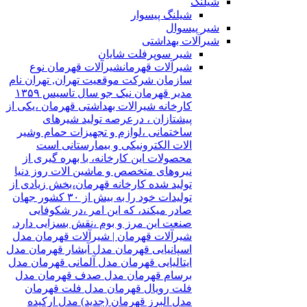
شیلنگ
شیلنگ پیسوار
شیر پیسوال
شیرآلات بهداشتی
شیر سوپرفلت شایان
شیرآلات قهرمان
شیرآلات قهرمان نوع
سازمان شرکت موقعیت تهران, تهران نام
مدیر قهرمان نیک جو سال تاسیس ۱۳۵۹
کارخانه شیرالات بهداشتی قهرمان ،یکی از
پیشتازان ، درعرصه تولید شیرهای
ساختمانی ،لوازم و تجهیزات حمام وشیر
الات الکترونیکی و بیمارستانی است
محصولات این کارخانه، با بهره گیری از
نیروهای متخصص و ماشین الات روز دنیا
تولید شده کارخانه قهرمان،بخش زیادی از
تولیدات خود را به بیش از ۳۰ کشور جهان
صادر میکند، که این امر ،در شکوفایی
صنعت این مرز و بوم ،نقش بسزایی دارد.
شیرآلات قهرمان | شیرآلات قهرمان مدل
اسپانیایی قهرمان مدل آبشار قهرمان مدل
ایتالیایی قهرمان مدل آلمانی قهرمان مدل
برسام قهرمان مدل صدف قهرمان مدل
فلت رویال قهرمان مدل فلت قهرمان
مدل البرز قهرمان (جدید) مدل ارکیده