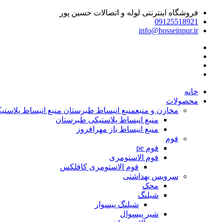
فروشگاه اینترنتی لوله و اتصالات حسین پور
09125518921
info@hosseinpur.ir
خانه
محصولات
مخازن و منبع
منبع انبساط طبرستان منبع انبساط پلاستیکی | م
منبع انبساط پلاستیکی طبرستان
منبع انبساط باز مهرافروز
فوم
فوم pe
فوم الاستومری
فوم الاستومری کافلکس
سرویس بهداشتی
محک
شیلنگ
شیلنگ پیسوار
شیر پیسوال