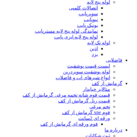
لوله پنج لایه
اتصالات کلمپی
سوپرپایپ
نیوپایپ
یونیک پایپ
نمایندگی لوله پنج لایه مسترپایپ
لوله پنج لایه ایزی پایپ
لوله تک لایه
اذین
یزد
فاضلابی
لیست قیمت پوشفیت
لوله پوشفیت سوپردرین
انواع شیرهای اب و فاضلاب
گرمایش از کف
متالایز حبابدار
قیمت فوم شانه تخمه مرغی گرمایش از کف
قیمت ریل گرمایش از کف
تخم مرغی
فوم xpe گرمایش از کف
ورقه ای 2سانت
فوم ورقه ای گرمایش از کف
درباره ما
ثبت شکایات