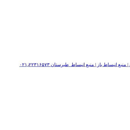
نبساط باز | منبع انبساط طبرستان ۰۲۱٫۲۲۳۱۶۵۷۳