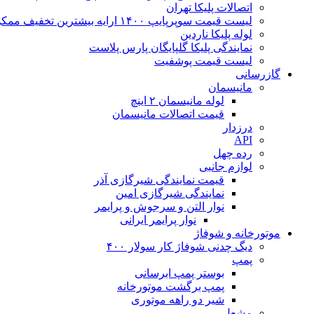
اتصالات پلیکا تهران
لیست قیمت سوپرپایپ ۱۴۰۰ ارایه بیشترین تخفیف ممکن
لوله پلیکا ناردین
نمایندگی پلیکا گلپایگان پارس پلاست
لیست قیمت پوشفیت
گازرسانی
مانیسمان
لوله مانیسمان ۲ اینچ
قیمت اتصالات مانیسمان
درزدار
API
رده چهل
لوازم جانبی
قیمت نمایندگی شیرگازی آذر
نمایندگی شیرگازی امین
نوار التن و سرجوش و پرایمر
نوار پرایمر ایرانی
موتورخانه و شوفاژ
دیگ چدنی شوفاژ کار سولار ۴۰۰
پمپ
بوستر پمپ ابرسانی
پمپ برگشت موتورخانه
شیر دو راهه موتوری
مشعل