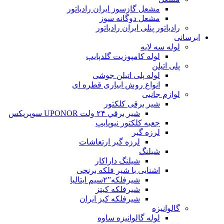
مشعل گازسوز ایران رادیاتور
مشعل دوگانه سوز
رادیاتور پنلی ایران رادیاتور
ابرسانی
لوله سه لایه
لوله کامپوزیت گلدپایپ
پلی اتیلن
لوله پلی اتیلن جوشی
انواع روش ابیاری قطره ای
لوازم جانبی
شیر برقی کلکتور
شير برقي ۲۴ ولت UPONOR سوپرپکس
جعبه کلکتور نیوپایپ
لرزه گیر
لرزه گیر ارتعاشات
شیلنگ
شیلنگ داراکار
اشنایی با شیر فلکه برنجی
شیرفلکه”۲سیم ایتالیا
شیرفلکه کیتز
شیرفلکه کیز ایران
گالوانیزه
لوله گالوانیزه ساوه