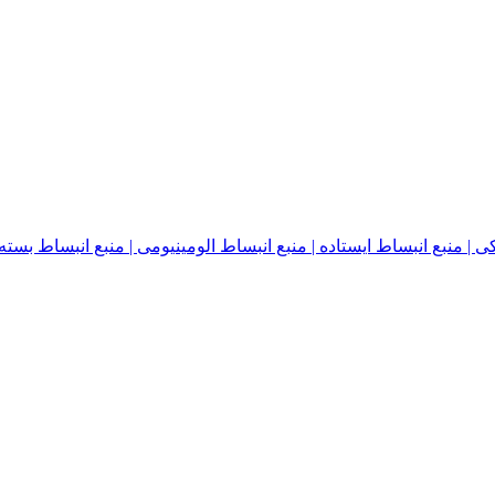
نبع انبساط ایستاده | منبع انبساط الومینیومی | منبع انبساط بسته | منبع ا