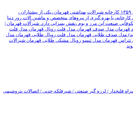
شیرآلات قهرمان نوع سازمان شرکت موقعیت تهران, تهران نام مدیر قهرمان نیک جو سال تاسیس ۱۳۵۹ کارخانه شیرالات بهداشتی قهرمان ،یکی از پیشتازان ،
ارخانه، با بهره گیری از نیروهای متخصص و ماشین الات روز دنیا
۳ کشور جهان صادر میکند، که این امر ،در شکوفایی صنعت این مرز و بوم ،نقش بسزایی دارد. شیرآلات قهرمان |
رسام قهرمان مدل صدف قهرمان مدل فلت رویال قهرمان مدل فلت
(جدید) مدل صدف طلایی قهرمان مدل فلت رویال طلایی قهرمان مدل
ل تتراس قهرمان مدل تنسو رویال مشکی طلایی قهرمان شیرالات
اه فلنچدار / لرزه گیر صنعتی / شیرفلکه چدنی / اتصالات پتروشیمی