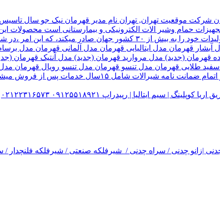
هیزات حمام وشیر الات الکترونیکی و بیمارستانی است محصولات این ک
تولید شده کارخانه قهرمان،بخش زیادی از تولیدات خود را به بیش از ۰
ل آبشار قهرمان مدل ایتالیایی قهرمان مدل آلمانی قهرمان مدل ب
ده قهرمان (جدید) مدل مروارید قهرمان (جدید) مدل آنتیک قهرمان 
 سفید طلایی قهرمان مدل تنسو قهرمان مدل تنسو رویال قهرمان مد
 سیم ایتالیا | رپیدراپ ۰۹۱۲۵۵۱۸۹۲۱ ۰۲۱۲۲۳۱۶۵۷۳
نی |زانو چدنی / سراه چدنی / شیرفلکه صنعتی / شیرفلکه فلنچدار / سر