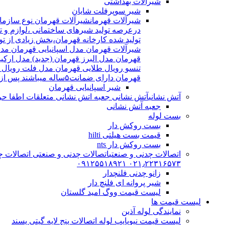
شیرآلات بهداشتی
شیر سوپرفلت شایان
شیرآلات قهرمان
درعرصه تولید شیرهای ساختمانی ،لوازم و تج
شیرآلات قهرمان مدل اسپانیایی قهرمان مد
قهرمان مدل البرز قهرمان (جدید) مدل ارکی
تنسو رویال طلایی قهرمان مدل فلت رویال
قهرمان دارای ضمانت۵ساله میباشند پس از اتمام ضمانت نامه شیرالات شامل ۱۵سال خدمات پس از فروش میشوند
شیر اسپانیایی قهرمان
آتش نشانی
آتش نشانی جعبه اتش نشانی متعلقات اطفا حریق اریا کوپلینگ |
جعبه آتش نشانی
بست لوله
بست روکش دار
قیمت بست هیلتی hilti
بست روکش دار nts
اتصالات چدنی و صنعتی
اتصالات چدنی و صنعتی اتصالات چد
۰۲۱٫۲۲۳۱۶۵۷۳ ۰۹۱۲۵۵۱۸۹۲۱
زانو چدنی فلنچدار
شیر پروانه ای فلنچ دار
لیست قیمت ووگ امید گلستان
لیست قیمت ها
نمایندگی لوله آذین
لیست قیمت نیوپایپ لوله اتصالات پنج لایه گیتی پسند