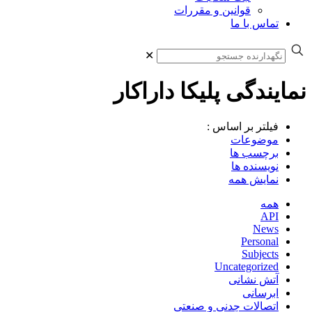
قوانین و مقررات
تماس با ما
✕
نمایندگی پلیکا داراکار
فیلتر بر اساس :
موضوعات
برچسب ها
نویسنده ها
نمایش همه
همه
API
News
Personal
Subjects
Uncategorized
آتش نشانی
ابرسانی
اتصالات چدنی و صنعتی