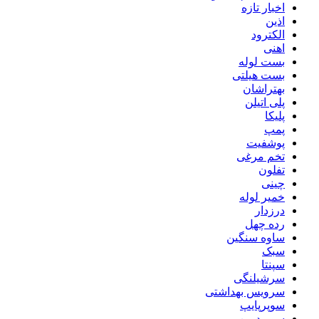
اخبار تازه
اذین
الکترود
اهنی
بست لوله
بست هیلتی
بهتراشان
پلی اتیلن
پلیکا
پمپ
پوشفیت
تخم مرغی
تفلون
چینی
خمیر لوله
درزدار
رده چهل
ساوه سنگین
سبک
سپنتا
سرشیلنگی
سرویس بهداشتی
سوپرپایپ
سوپردرین