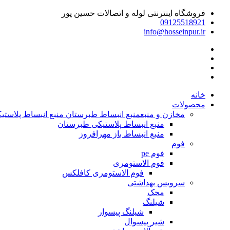
فروشگاه اینترنتی لوله و اتصالات حسین پور
09125518921
info@hosseinpur.ir
خانه
محصولات
مخازن و منبع
منبع انبساط طبرستان منبع انبساط پلاستیکی | م
منبع انبساط پلاستیکی طبرستان
منبع انبساط باز مهرافروز
فوم
فوم pe
فوم الاستومری
فوم الاستومری کافلکس
سرویس بهداشتی
محک
شیلنگ
شیلنگ پیسوار
شیر پیسوال