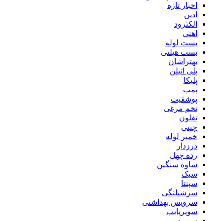
اخبار تازه
اذین
الکترود
اهنی
بست لوله
بست هیلتی
بهتراشان
پلی اتیلن
پلیکا
پمپ
پوشفیت
تخم مرغی
تفلون
چینی
خمیر لوله
درزدار
رده چهل
ساوه سنگین
سبک
سپنتا
سرشیلنگی
سرویس بهداشتی
سوپرپایپ
سوپردرین