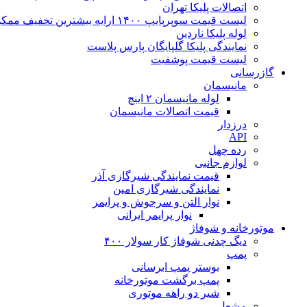
اتصالات پلیکا تهران
لیست قیمت سوپرپایپ ۱۴۰۰ ارایه بیشترین تخفیف ممکن
لوله پلیکا ناردین
نمایندگی پلیکا گلپایگان پارس پلاست
لیست قیمت پوشفیت
گازرسانی
مانیسمان
لوله مانیسمان ۲ اینچ
قیمت اتصالات مانیسمان
درزدار
API
رده چهل
لوازم جانبی
قیمت نمایندگی شیرگازی آذر
نمایندگی شیرگازی امین
نوار التن و سرجوش و پرایمر
نوار پرایمر ایرانی
موتورخانه و شوفاژ
دیگ چدنی شوفاژ کار سولار ۴۰۰
پمپ
بوستر پمپ ابرسانی
پمپ برگشت موتورخانه
شیر دو راهه موتوری
مشعل