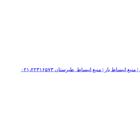
نبساط باز | منبع انبساط طبرستان ۰۲۱٫۲۲۳۱۶۵۷۳