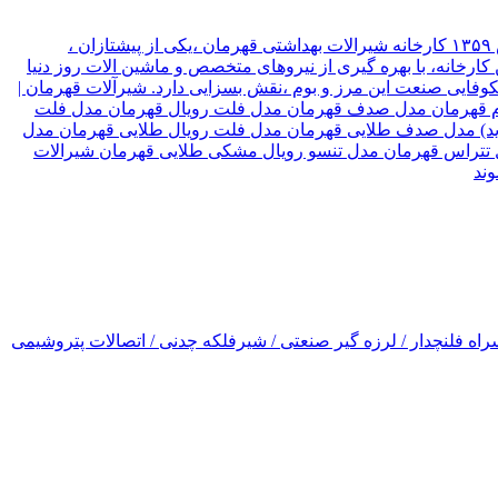
شیرآلات قهرمان نوع سازمان شرکت موقعیت تهران, تهران نام مدیر قهرمان نیک جو سال تاسیس ۱۳۵۹ کارخانه شیرالات بهداشتی قهرمان ،یکی از پیشتازان ،
ارخانه، با بهره گیری از نیروهای متخصص و ماشین الات روز دنیا
۳ کشور جهان صادر میکند، که این امر ،در شکوفایی صنعت این مرز و بوم ،نقش بسزایی دارد. شیرآلات قهرمان |
رسام قهرمان مدل صدف قهرمان مدل فلت رویال قهرمان مدل فلت
(جدید) مدل صدف طلایی قهرمان مدل فلت رویال طلایی قهرمان مدل
ل تتراس قهرمان مدل تنسو رویال مشکی طلایی قهرمان شیرالات
اه فلنچدار / لرزه گیر صنعتی / شیرفلکه چدنی / اتصالات پتروشیمی