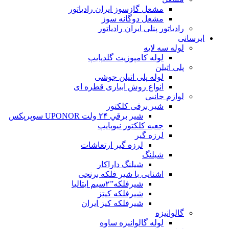
مشعل گازسوز ایران رادیاتور
مشعل دوگانه سوز
رادیاتور پنلی ایران رادیاتور
ابرسانی
لوله سه لایه
لوله کامپوزیت گلدپایپ
پلی اتیلن
لوله پلی اتیلن جوشی
انواع روش ابیاری قطره ای
لوازم جانبی
شیر برقی کلکتور
شير برقي ۲۴ ولت UPONOR سوپرپکس
جعبه کلکتور نیوپایپ
لرزه گیر
لرزه گیر ارتعاشات
شیلنگ
شیلنگ داراکار
اشنایی با شیر فلکه برنجی
شیرفلکه”۲سیم ایتالیا
شیرفلکه کیتز
شیرفلکه کیز ایران
گالوانیزه
لوله گالوانیزه ساوه