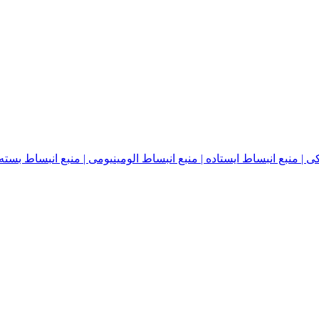
نبع انبساط ایستاده | منبع انبساط الومینیومی | منبع انبساط بسته | منبع ا