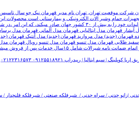
هیزات حمام وشیر الات الکترونیکی و بیمارستانی است محصولات این ک
تولید شده کارخانه قهرمان،بخش زیادی از تولیدات خود را به بیش از ۰
ل آبشار قهرمان مدل ایتالیایی قهرمان مدل آلمانی قهرمان مدل ب
ده قهرمان (جدید) مدل مروارید قهرمان (جدید) مدل آنتیک قهرمان 
 سفید طلایی قهرمان مدل تنسو قهرمان مدل تنسو رویال قهرمان مد
 سیم ایتالیا | رپیدراپ ۰۹۱۲۵۵۱۸۹۲۱ ۰۲۱۲۲۳۱۶۵۷۳
نی |زانو چدنی / سراه چدنی / شیرفلکه صنعتی / شیرفلکه فلنچدار / سر