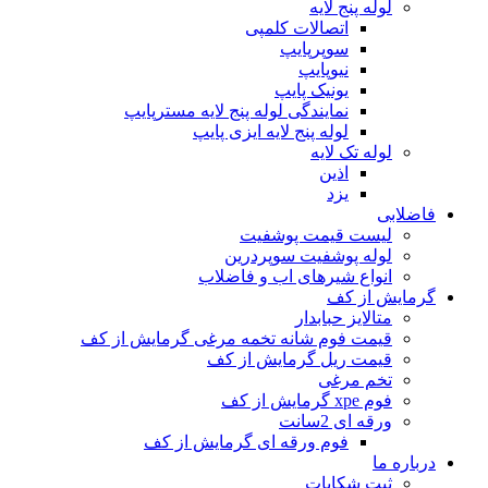
لوله پنج لایه
اتصالات کلمپی
سوپرپایپ
نیوپایپ
یونیک پایپ
نمایندگی لوله پنج لایه مسترپایپ
لوله پنج لایه ایزی پایپ
لوله تک لایه
اذین
یزد
فاضلابی
لیست قیمت پوشفیت
لوله پوشفیت سوپردرین
انواع شیرهای اب و فاضلاب
گرمایش از کف
متالایز حبابدار
قیمت فوم شانه تخمه مرغی گرمایش از کف
قیمت ریل گرمایش از کف
تخم مرغی
فوم xpe گرمایش از کف
ورقه ای 2سانت
فوم ورقه ای گرمایش از کف
درباره ما
ثبت شکایات