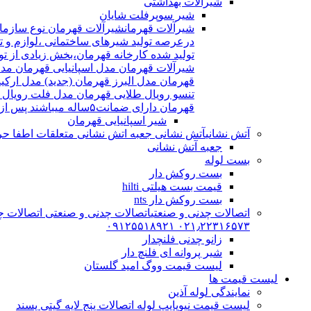
شیرآلات بهداشتی
شیر سوپرفلت شایان
شیرآلات قهرمان
درعرصه تولید شیرهای ساختمانی ،لوازم و تج
شیرآلات قهرمان مدل اسپانیایی قهرمان مد
قهرمان مدل البرز قهرمان (جدید) مدل ارکی
تنسو رویال طلایی قهرمان مدل فلت رویال
قهرمان دارای ضمانت۵ساله میباشند پس از اتمام ضمانت نامه شیرالات شامل ۱۵سال خدمات پس از فروش میشوند
شیر اسپانیایی قهرمان
آتش نشانی
آتش نشانی جعبه اتش نشانی متعلقات اطفا حریق اریا کوپلینگ |
جعبه آتش نشانی
بست لوله
بست روکش دار
قیمت بست هیلتی hilti
بست روکش دار nts
اتصالات چدنی و صنعتی
اتصالات چدنی و صنعتی اتصالات چد
۰۲۱٫۲۲۳۱۶۵۷۳ ۰۹۱۲۵۵۱۸۹۲۱
زانو چدنی فلنچدار
شیر پروانه ای فلنچ دار
لیست قیمت ووگ امید گلستان
لیست قیمت ها
نمایندگی لوله آذین
لیست قیمت نیوپایپ لوله اتصالات پنج لایه گیتی پسند