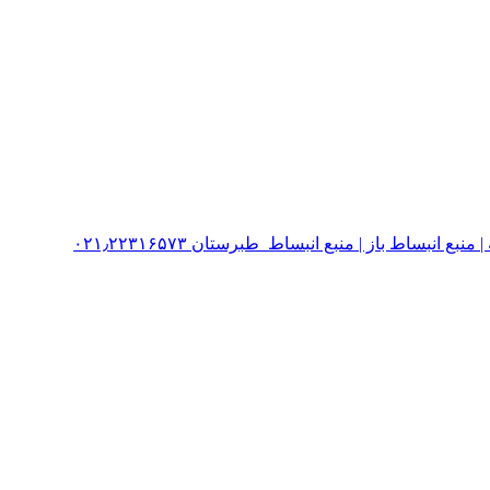
نبساط باز | منبع انبساط طبرستان ۰۲۱٫۲۲۳۱۶۵۷۳