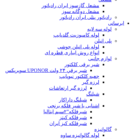
مشعل گازسوز ایران رادیاتور
مشعل دوگانه سوز
رادیاتور پنلی ایران رادیاتور
ابرسانی
لوله سه لایه
لوله کامپوزیت گلدپایپ
پلی اتیلن
لوله پلی اتیلن جوشی
انواع روش ابیاری قطره ای
لوازم جانبی
شیر برقی کلکتور
شير برقي ۲۴ ولت UPONOR سوپرپکس
جعبه کلکتور نیوپایپ
لرزه گیر
لرزه گیر ارتعاشات
شیلنگ
شیلنگ داراکار
اشنایی با شیر فلکه برنجی
شیرفلکه”۲سیم ایتالیا
شیرفلکه کیتز
شیرفلکه کیز ایران
گالوانیزه
لوله گالوانیزه ساوه