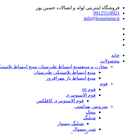
فروشگاه اینترنتی لوله و اتصالات حسین پور
09125518921
info@hosseinpur.ir
خانه
محصولات
مخازن و منبع
منبع انبساط طبرستان منبع انبساط پلاستیکی | م
منبع انبساط پلاستیکی طبرستان
منبع انبساط باز مهرافروز
فوم
فوم pe
فوم الاستومری
فوم الاستومری کافلکس
سرویس بهداشتی
محک
شیلنگ
شیلنگ پیسوار
شیر پیسوال