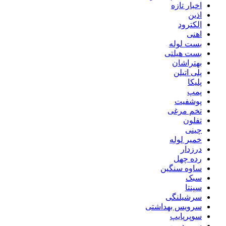
اخبار تازه
اذین
الکترود
اهنی
بست لوله
بست هیلتی
بهتراشان
پلی اتیلن
پلیکا
پمپ
پوشفیت
تخم مرغی
تفلون
چینی
خمیر لوله
درزدار
رده چهل
ساوه سنگین
سبک
سپنتا
سرشیلنگی
سرویس بهداشتی
سوپرپایپ
سوپردرین