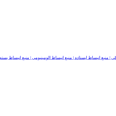
نبع انبساط ایستاده | منبع انبساط الومینیومی | منبع انبساط بسته | منبع ا