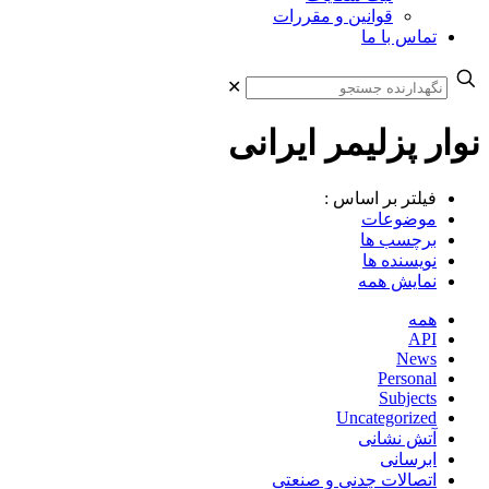
قوانین و مقررات
تماس با ما
✕
نوار پزلیمر ایرانی
فیلتر بر اساس :
موضوعات
برچسب ها
نویسنده ها
نمایش همه
همه
API
News
Personal
Subjects
Uncategorized
آتش نشانی
ابرسانی
اتصالات چدنی و صنعتی