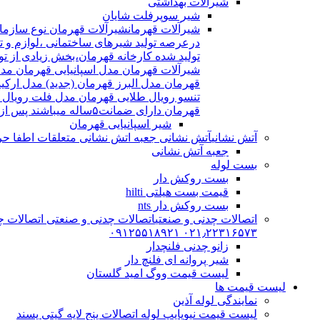
شیرآلات بهداشتی
شیر سوپرفلت شایان
شیرآلات قهرمان
درعرصه تولید شیرهای ساختمانی ،لوازم و تج
شیرآلات قهرمان مدل اسپانیایی قهرمان مد
قهرمان مدل البرز قهرمان (جدید) مدل ارکی
تنسو رویال طلایی قهرمان مدل فلت رویال
قهرمان دارای ضمانت۵ساله میباشند پس از اتمام ضمانت نامه شیرالات شامل ۱۵سال خدمات پس از فروش میشوند
شیر اسپانیایی قهرمان
آتش نشانی
آتش نشانی جعبه اتش نشانی متعلقات اطفا حریق اریا کوپلینگ |
جعبه آتش نشانی
بست لوله
بست روکش دار
قیمت بست هیلتی hilti
بست روکش دار nts
اتصالات چدنی و صنعتی
اتصالات چدنی و صنعتی اتصالات چد
۰۲۱٫۲۲۳۱۶۵۷۳ ۰۹۱۲۵۵۱۸۹۲۱
زانو چدنی فلنچدار
شیر پروانه ای فلنچ دار
لیست قیمت ووگ امید گلستان
لیست قیمت ها
نمایندگی لوله آذین
لیست قیمت نیوپایپ لوله اتصالات پنج لایه گیتی پسند