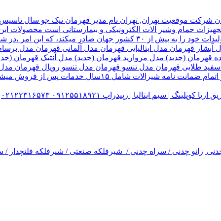
هیزات حمام وشیر الات الکترونیکی و بیمارستانی است محصولات این ک
تولید شده کارخانه قهرمان،بخش زیادی از تولیدات خود را به بیش از ۰
ل آبشار قهرمان مدل ایتالیایی قهرمان مدل آلمانی قهرمان مدل ب
ده قهرمان (جدید) مدل مروارید قهرمان (جدید) مدل آنتیک قهرمان 
 سفید طلایی قهرمان مدل تنسو قهرمان مدل تنسو رویال قهرمان مد
 سیم ایتالیا | رپیدراپ ۰۹۱۲۵۵۱۸۹۲۱ ۰۲۱۲۲۳۱۶۵۷۳
نی |زانو چدنی / سراه چدنی / شیرفلکه صنعتی / شیرفلکه فلنچدار / سر