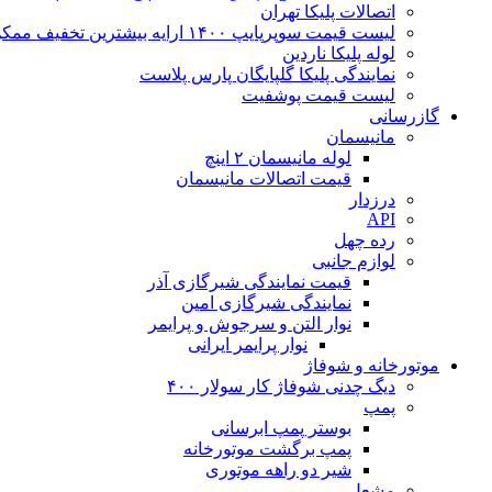
اتصالات پلیکا تهران
لیست قیمت سوپرپایپ ۱۴۰۰ ارایه بیشترین تخفیف ممکن
لوله پلیکا ناردین
نمایندگی پلیکا گلپایگان پارس پلاست
لیست قیمت پوشفیت
گازرسانی
مانیسمان
لوله مانیسمان ۲ اینچ
قیمت اتصالات مانیسمان
درزدار
API
رده چهل
لوازم جانبی
قیمت نمایندگی شیرگازی آذر
نمایندگی شیرگازی امین
نوار التن و سرجوش و پرایمر
نوار پرایمر ایرانی
موتورخانه و شوفاژ
دیگ چدنی شوفاژ کار سولار ۴۰۰
پمپ
بوستر پمپ ابرسانی
پمپ برگشت موتورخانه
شیر دو راهه موتوری
مشعل