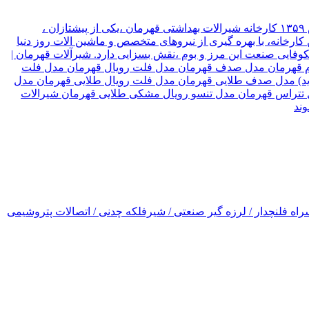
شیرآلات قهرمان نوع سازمان شرکت موقعیت تهران, تهران نام مدیر قهرمان نیک جو سال تاسیس ۱۳۵۹ کارخانه شیرالات بهداشتی قهرمان ،یکی از پیشتازان ،
ارخانه، با بهره گیری از نیروهای متخصص و ماشین الات روز دنیا
۳ کشور جهان صادر میکند، که این امر ،در شکوفایی صنعت این مرز و بوم ،نقش بسزایی دارد. شیرآلات قهرمان |
رسام قهرمان مدل صدف قهرمان مدل فلت رویال قهرمان مدل فلت
(جدید) مدل صدف طلایی قهرمان مدل فلت رویال طلایی قهرمان مدل
ل تتراس قهرمان مدل تنسو رویال مشکی طلایی قهرمان شیرالات
اه فلنچدار / لرزه گیر صنعتی / شیرفلکه چدنی / اتصالات پتروشیمی