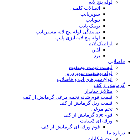
لوله پنج لایه
اتصالات کلمپی
سوپرپایپ
نیوپایپ
یونیک پایپ
نمایندگی لوله پنج لایه مسترپایپ
لوله پنج لایه ایزی پایپ
لوله تک لایه
اذین
یزد
فاضلابی
لیست قیمت پوشفیت
لوله پوشفیت سوپردرین
انواع شیرهای اب و فاضلاب
گرمایش از کف
متالایز حبابدار
قیمت فوم شانه تخمه مرغی گرمایش از کف
قیمت ریل گرمایش از کف
تخم مرغی
فوم xpe گرمایش از کف
ورقه ای 2سانت
فوم ورقه ای گرمایش از کف
درباره ما
ثبت شکایات