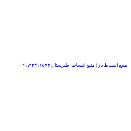
نبساط باز | منبع انبساط طبرستان ۰۲۱٫۲۲۳۱۶۵۷۳