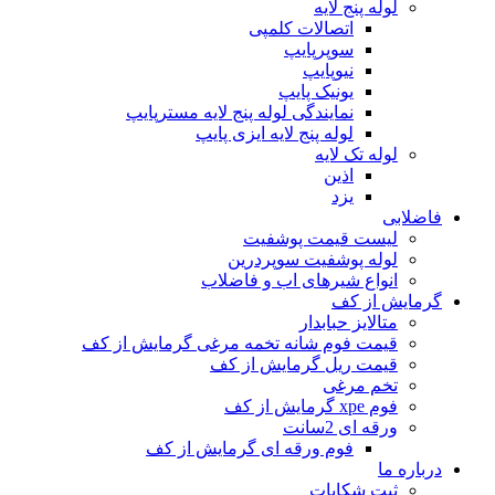
لوله پنج لایه
اتصالات کلمپی
سوپرپایپ
نیوپایپ
یونیک پایپ
نمایندگی لوله پنج لایه مسترپایپ
لوله پنج لایه ایزی پایپ
لوله تک لایه
اذین
یزد
فاضلابی
لیست قیمت پوشفیت
لوله پوشفیت سوپردرین
انواع شیرهای اب و فاضلاب
گرمایش از کف
متالایز حبابدار
قیمت فوم شانه تخمه مرغی گرمایش از کف
قیمت ریل گرمایش از کف
تخم مرغی
فوم xpe گرمایش از کف
ورقه ای 2سانت
فوم ورقه ای گرمایش از کف
درباره ما
ثبت شکایات