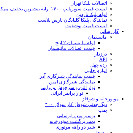
اتصالات پلیکا تهران
لیست قیمت سوپرپایپ ۱۴۰۰ ارایه بیشترین تخفیف ممکن
لوله پلیکا ناردین
نمایندگی پلیکا گلپایگان پارس پلاست
لیست قیمت پوشفیت
گازرسانی
مانیسمان
لوله مانیسمان ۲ اینچ
قیمت اتصالات مانیسمان
درزدار
API
رده چهل
لوازم جانبی
قیمت نمایندگی شیرگازی آذر
نمایندگی شیرگازی امین
نوار التن و سرجوش و پرایمر
نوار پرایمر ایرانی
موتورخانه و شوفاژ
دیگ چدنی شوفاژ کار سولار ۴۰۰
پمپ
بوستر پمپ ابرسانی
پمپ برگشت موتورخانه
شیر دو راهه موتوری
مشعل