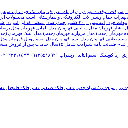
هیزات حمام وشیر الات الکترونیکی و بیمارستانی است محصولات این ک
تولید شده کارخانه قهرمان،بخش زیادی از تولیدات خود را به بیش از ۰
ل آبشار قهرمان مدل ایتالیایی قهرمان مدل آلمانی قهرمان مدل ب
ده قهرمان (جدید) مدل مروارید قهرمان (جدید) مدل آنتیک قهرمان 
 سفید طلایی قهرمان مدل تنسو قهرمان مدل تنسو رویال قهرمان مد
 سیم ایتالیا | رپیدراپ ۰۹۱۲۵۵۱۸۹۲۱ ۰۲۱۲۲۳۱۶۵۷۳
نی |زانو چدنی / سراه چدنی / شیرفلکه صنعتی / شیرفلکه فلنچدار / سر