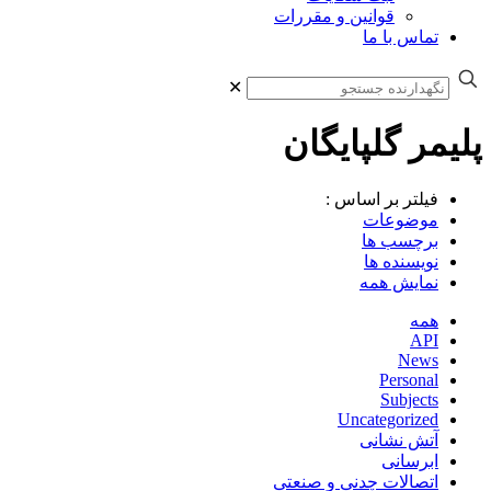
قوانین و مقررات
تماس با ما
✕
پلیمر گلپایگان
فیلتر بر اساس :
موضوعات
برچسب ها
نویسنده ها
نمایش همه
همه
API
News
Personal
Subjects
Uncategorized
آتش نشانی
ابرسانی
اتصالات چدنی و صنعتی