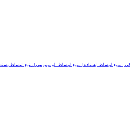
نبع انبساط ایستاده | منبع انبساط الومینیومی | منبع انبساط بسته | منبع ا