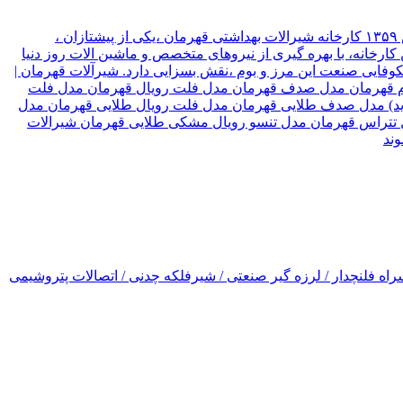
شیرآلات قهرمان نوع سازمان شرکت موقعیت تهران, تهران نام مدیر قهرمان نیک جو سال تاسیس ۱۳۵۹ کارخانه شیرالات بهداشتی قهرمان ،یکی از پیشتازان ،
ارخانه، با بهره گیری از نیروهای متخصص و ماشین الات روز دنیا
۳ کشور جهان صادر میکند، که این امر ،در شکوفایی صنعت این مرز و بوم ،نقش بسزایی دارد. شیرآلات قهرمان |
رسام قهرمان مدل صدف قهرمان مدل فلت رویال قهرمان مدل فلت
(جدید) مدل صدف طلایی قهرمان مدل فلت رویال طلایی قهرمان مدل
ل تتراس قهرمان مدل تنسو رویال مشکی طلایی قهرمان شیرالات
اه فلنچدار / لرزه گیر صنعتی / شیرفلکه چدنی / اتصالات پتروشیمی