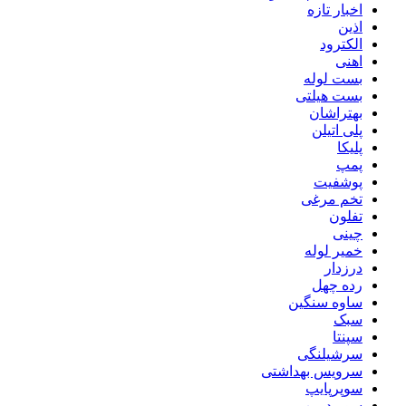
اخبار تازه
اذین
الکترود
اهنی
بست لوله
بست هیلتی
بهتراشان
پلی اتیلن
پلیکا
پمپ
پوشفیت
تخم مرغی
تفلون
چینی
خمیر لوله
درزدار
رده چهل
ساوه سنگین
سبک
سپنتا
سرشیلنگی
سرویس بهداشتی
سوپرپایپ
سوپردرین