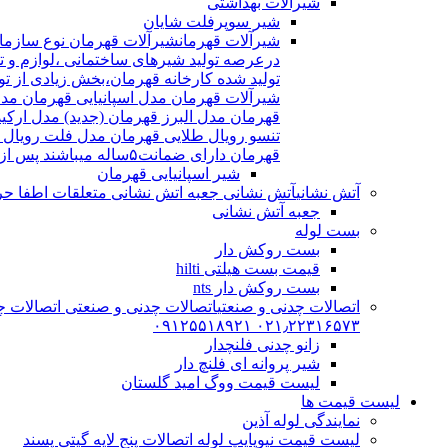
شیرآلات بهداشتی
شیر سوپرفلت شایان
شیرآلات قهرمان
درعرصه تولید شیرهای ساختمانی ،لوازم و تج
شیرآلات قهرمان مدل اسپانیایی قهرمان مد
قهرمان مدل البرز قهرمان (جدید) مدل ارکی
تنسو رویال طلایی قهرمان مدل فلت رویال
قهرمان دارای ضمانت۵ساله میباشند پس از اتمام ضمانت نامه شیرالات شامل ۱۵سال خدمات پس از فروش میشوند
شیر اسپانیایی قهرمان
آتش نشانی
آتش نشانی جعبه اتش نشانی متعلقات اطفا حریق اریا کوپلینگ |
جعبه آتش نشانی
بست لوله
بست روکش دار
قیمت بست هیلتی hilti
بست روکش دار nts
اتصالات چدنی و صنعتی
اتصالات چدنی و صنعتی اتصالات چد
۰۲۱٫۲۲۳۱۶۵۷۳ ۰۹۱۲۵۵۱۸۹۲۱
زانو چدنی فلنچدار
شیر پروانه ای فلنچ دار
لیست قیمت ووگ امید گلستان
لیست قیمت ها
نمایندگی لوله آذین
لیست قیمت نیوپایپ لوله اتصالات پنج لایه گیتی پسند