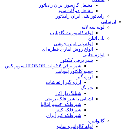
مشعل گازسوز ایران رادیاتور
مشعل دوگانه سوز
رادیاتور پنلی ایران رادیاتور
ابرسانی
لوله سه لایه
لوله کامپوزیت گلدپایپ
پلی اتیلن
لوله پلی اتیلن جوشی
انواع روش ابیاری قطره ای
لوازم جانبی
شیر برقی کلکتور
شير برقي ۲۴ ولت UPONOR سوپرپکس
جعبه کلکتور نیوپایپ
لرزه گیر
لرزه گیر ارتعاشات
شیلنگ
شیلنگ داراکار
اشنایی با شیر فلکه برنجی
شیرفلکه”۲سیم ایتالیا
شیرفلکه کیتز
شیرفلکه کیز ایران
گالوانیزه
لوله گالوانیزه ساوه