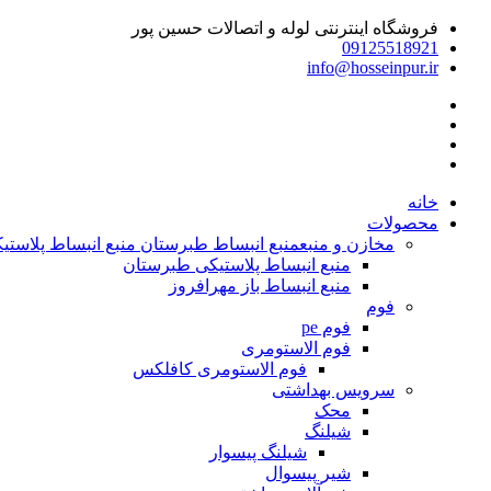
فروشگاه اینترنتی لوله و اتصالات حسین پور
09125518921
info@hosseinpur.ir
خانه
محصولات
مخازن و منبع
منبع انبساط طبرستان منبع انبساط پلاستیکی | م
منبع انبساط پلاستیکی طبرستان
منبع انبساط باز مهرافروز
فوم
فوم pe
فوم الاستومری
فوم الاستومری کافلکس
سرویس بهداشتی
محک
شیلنگ
شیلنگ پیسوار
شیر پیسوال