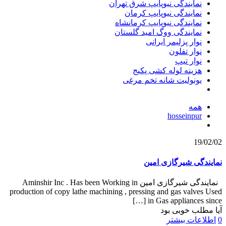
نمایندگی نیوپایپ شرق تهران
نمایندگی نیوپایپ کرمان
نمایندگی نیوپایپ کرمانشاه
نمایندگی ووگ امید گلستان
نوار پزلیمر ایرانی
نوار تفلون
نوار تیپ
هزینه لوله کشی پکیج
یونولیت شانه تخم مرغی
همه
hosseinpur
19/02/02
نمایندگی شیرگازی امین
نمایندگی شیرگازی امین Aminshir Inc . Has been Working in
production of copy lathe machining , pressing and gas valves Used
[…]
in Gas appliances since
آیا مطلب خوبی بود
0
اطلاعات بیشتر