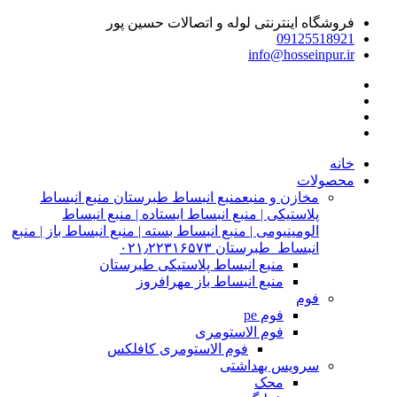
فروشگاه اینترنتی لوله و اتصالات حسین پور
09125518921
info@hosseinpur.ir
خانه
محصولات
مخازن و منبع
منبع انبساط طبرستان منبع انبساط
پلاستیکی | منبع انبساط ایستاده | منبع انبساط
الومینیومی | منبع انبساط بسته | منبع انبساط باز | منبع
انبساط طبرستان ۰۲۱٫۲۲۳۱۶۵۷۳
منبع انبساط پلاستیکی طبرستان
منبع انبساط باز مهرافروز
فوم
فوم pe
فوم الاستومری
فوم الاستومری کافلکس
سرویس بهداشتی
محک