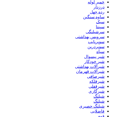
خمیر لوله
درزدار
رده چهل
ساوه سنگین
سبک
سپنتا
سرشیلنگی
سرویس بهداشتی
سوپرپایپ
سوپردرین
سیاه
شیر پیسوال
شیر خودکار
شیرآلات بهداشتی
شیرآلات قهرمان
شیرصافی
شیرفلکه
شیرقفلی
شیرگازی
شیلنگ
شیلنگ
شیلنگ حصیری
فاضلابی
فوم