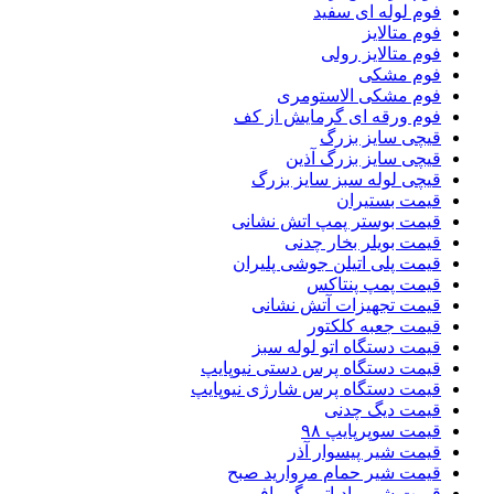
فوم لوله ای سفید
فوم متالایز
فوم متالایز رولی
فوم مشکی
فوم مشکی الاستومری
فوم ورقه ای گرمایش از کف
قیچی سایز بزرگ
قیچی سایز بزرگ آذین
قیچی لوله سبز سایز بزرگ
قیمت بستیران
قیمت بوستر پمپ اتش نشانی
قیمت بویلر بخار چدنی
قیمت پلی اتیلن جوشی پلیران
قیمت پمپ پنتاکس
قیمت تجهیزات آتش نشانی
قیمت جعبه کلکتور
قیمت دستگاه اتو لوله سبز
قیمت دستگاه پرس دستی نیوپایپ
قیمت دستگاه پرس شارژی نیوپایپ
قیمت دیگ چدنی
قیمت سوپرپایپ ۹۸
قیمت شیر پیسوار آذر
قیمت شیر حمام مروارید صبح
قیمت شیر رادیاتور گرمافر