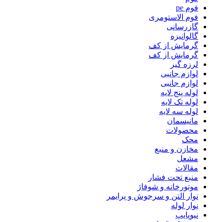
فوم pe
فوم الاستومری
گازرسانی
گالوانیزه
گرمایش از کف
گرمایش از کف
لرزه گیر
لوازم جانبی
لوازم جانبی
لوله پنج لایه
لوله تک لایه
لوله سه لایه
مانیسمان
محصولات
محک
مخازن و منبع
مشعل
مقالات
منبع تحت فشار
موتورخانه و شوفاژ
نوار التن و سرجوش و پرایمر
نوار لوله
نیوپایپ