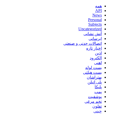
همه
API
News
Personal
Subjects
Uncategorized
آتش نشانی
ابرسانی
اتصالات چدنی و صنعتی
اخبار تازه
اذین
الکترود
اهنی
بست لوله
بست هیلتی
بهتراشان
پلی اتیلن
پلیکا
پمپ
پوشفیت
تخم مرغی
تفلون
چینی