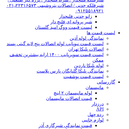
شیرفلکه چدنی / اتصالات پتروشیمی ۰۲۱٫۲۲۳۱۶۵۷۳
۰۹۱۲۵۵۱۸۹۲۱
زانو چدنی فلنچدار
شیر پروانه ای فلنچ دار
لیست قیمت ووگ امید گلستان
لیست قیمت ها
نمایندگی لوله آذین
لیست قیمت نیوپایپ لوله اتصالات پنج لایه گیتی پسند
اتصالات پلیکا تهران
لیست قیمت سوپرپایپ ۱۴۰۰ ارایه بیشترین تخفیف
ممکن
لوله پلیکا ناردین
نمایندگی پلیکا گلپایگان پارس پلاست
لیست قیمت پوشفیت
گازرسانی
مانیسمان
لوله مانیسمان ۲ اینچ
قیمت اتصالات مانیسمان
درزدار
API
رده چهل
لوازم جانبی
قیمت نمایندگی شیرگازی آذر