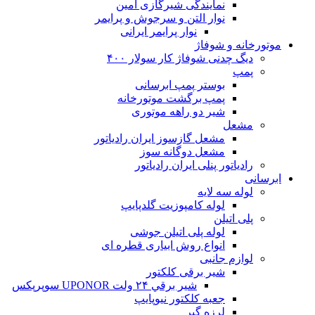
نمایندگی شیرگازی امین
نوار التن و سرجوش و پرایمر
نوار پرایمر ایرانی
موتورخانه و شوفاژ
دیگ چدنی شوفاژ کار سولار ۴۰۰
پمپ
بوستر پمپ ابرسانی
پمپ برگشت موتورخانه
شیر دو راهه موتوری
مشعل
مشعل گازسوز ایران رادیاتور
مشعل دوگانه سوز
رادیاتور پنلی ایران رادیاتور
ابرسانی
لوله سه لایه
لوله کامپوزیت گلدپایپ
پلی اتیلن
لوله پلی اتیلن جوشی
انواع روش ابیاری قطره ای
لوازم جانبی
شیر برقی کلکتور
شير برقي ۲۴ ولت UPONOR سوپرپکس
جعبه کلکتور نیوپایپ
لرزه گیر