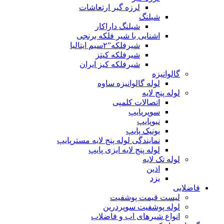
لرزه گیر ارتعاشات
شیلنگ
شیلنگ داراکار
اشنایی با شیر فلکه برنجی
شیرفلکه”۲سیم ایتالیا
شیرفلکه کیتز
شیرفلکه کیز ایران
گالوانیزه
لوله گالوانیزه ساوه
لوله پنج لایه
اتصالات کلمپی
سوپرپایپ
نیوپایپ
یونیک پایپ
نمایندگی لوله پنج لایه مسترپایپ
لوله پنج لایه ایزی پایپ
لوله تک لایه
اذین
یزد
فاضلابی
لیست قیمت پوشفیت
لوله پوشفیت سوپردرین
انواع شیرهای اب و فاضلاب