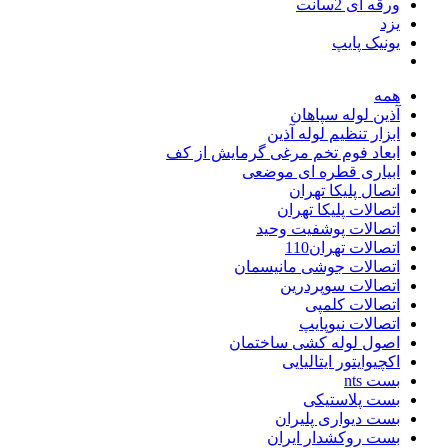
ورقه ای 2سانت
یزد
یونیک پایپ
همه
آذین لوله سپاهان
ابزار تنظیم لوله آذین
ابعاد فوم تخم مرغی گرمایش از کف
ابیاری قطره ای موضعی
اتصال پلیکا تهران
اتصالات پلیکا تهران
اتصالات پوشفیت وحید
اتصالات تهران110
اتصالات جوشی مانیسمان
اتصالات سوپردرین
اتصالات کلمپی
اتصالات نیوپایپ
اصول لوله کشی ساختمان
اکچیوایتور ایتالیایی
بست nts
بست پلاستیکی
بست دیواری پلیران
بست روکشدار ایران