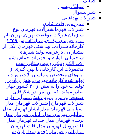
شیلنگ
شیلنگ پیسوار
شیر پیسوال
شیرآلات بهداشتی
شیر سوپرفلت شایان
شیرآلات قهرمان
شیرآلات قهرمان نوع
سازمان شرکت موقعیت تهران, تهران نام
مدیر قهرمان نیک جو سال تاسیس ۱۳۵۹
کارخانه شیرالات بهداشتی قهرمان ،یکی از
پیشتازان ، درعرصه تولید شیرهای
ساختمانی ،لوازم و تجهیزات حمام وشیر
الات الکترونیکی و بیمارستانی است
محصولات این کارخانه، با بهره گیری از
نیروهای متخصص و ماشین الات روز دنیا
تولید شده کارخانه قهرمان،بخش زیادی از
تولیدات خود را به بیش از ۳۰ کشور جهان
صادر میکند، که این امر ،در شکوفایی
صنعت این مرز و بوم ،نقش بسزایی دارد.
شیرآلات قهرمان | شیرآلات قهرمان مدل
اسپانیایی قهرمان مدل آبشار قهرمان مدل
ایتالیایی قهرمان مدل آلمانی قهرمان مدل
برسام قهرمان مدل صدف قهرمان مدل
فلت رویال قهرمان مدل فلت قهرمان
مدل البرز قهرمان (جدید) مدل ارکیده