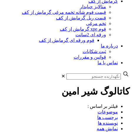
گرمایش از کف
متالایز حبابدار
قیمت فوم شانه تخمه مرغی گرمایش از کف
قیمت ریل گرمایش از کف
تخم مرغی
فوم xpe گرمایش از کف
ورقه ای 2سانت
فوم ورقه ای گرمایش از کف
درباره ما
ثبت شکایات
قوانین و مقررات
تماس با ما
✕
کاتالوگ شیر امین
فیلتر بر اساس :
موضوعات
برچسب ها
نویسنده ها
نمایش همه