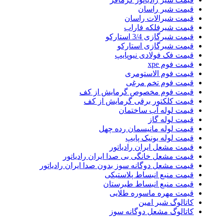
قیمت شیر راسان
قیمت شیرالات راسان
قیمت شیرفلکه فاراب
قیمت شیرگازی 3/4 استارکو
قیمت شیرگازی استارکو
قیمت فک فولادی نیوپایپ
قیمت فوم xpe
قیمت فوم الاستومری
قیمت فوم تخم مرغی
قیمت فوم مخصوص گرمایش از کف
قیمت کلکتور برقی گرمایش از کف
قیمت لوله آب ساختمان
قیمت لوله گاز
قیمت لوله مانیسمان رده چهل
قیمت لوله یونیک پایپ
قیمت مشعل ایران رادیاتور
قیمت مشعل خانگی بی صدا ایران رادیاتور
قیمت مشعل دوگانه سوز بدون صدا ایران رادیاتور
قیمت منبع انبساط پلاستیکی
قیمت منبع انبساط طبرستان
قیمت مهره ماسوره طلایی
کاتالوگ شیر امین
کاتالوگ مشعل دوگانه سوز