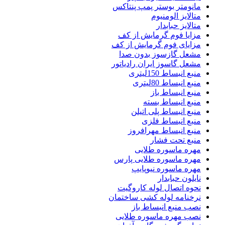
مانومتر بوستر پمپ پنتاکس
متالایز الومنیوم
متالایز حبابدار
مزایا فوم گرمایش از کف
مزایای فوم گرمایش از کف
مشعل گازسوز بدون صدا
مشعل گاسوز ایران رادیاتور
منبع انبساط 150لیتری
منبع انبساط 80لیتری
منبع انبساط باز
منبع انبساط بسته
منبع انبساط پلی اتیلن
منبع انبساط فلزی
منبع انبساط مهرافروز
منبع تحت فشار
مهره ماسوره طلایی
مهره ماسوره طلایی پارس
مهره ماسوره نیوپایپ
نایلون حبابدار
نحوه اتصال لوله کاروگیت
نرخنامه لوله کشی ساختمان
نصب منبع انبساط باز
نصب مهره ماسوره طلایی