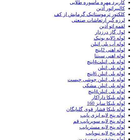
کاربرد مهره ماسوره طلایی
کالبیراتور آذین
کلکتور ترموستاتیک گرمایش از کف
لرزه گیر ارتعاشات صنعتی
لقمه اتو آذین
لول گاز درزدار
لوله 5لایه یونیک
لوله آب پلی اتیلن
لوله اهنی 2اینچ
لوله اهنی سپنتا
لوله پلی اتیلت4اینچ
لوله پلی اتیلن
لوله پلی اتیلن 6اینچ
لوله پلی اتیلن جوشی چیست
لوله پلی اتیلن مشکی
لوله پلی اتیلن4اینچ
لوله پلیکا داراکار
لوله پلیکا سایز 160
لوله پلیکا فشار قوی گلپایگان
لوله پنج لایه ایزی پایپ
لوله پنج لایه سوپرپایپ قم
لوله پنج لایه مسترپایپ
لوله پنج لایه نیوپایپ
لوله پوشفیت سوپردرین