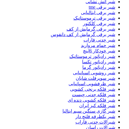
شیر اتش نشانی
شیر برقی tme
شیر برقی ایتالیایی
شیر برقی ترموستاتیک
شیر برقی کلکتور
شیر برقی گرمایش از کف
شیر برقی گرمایش از کف دانفوس
شیر چدنی فاراب
شیر حمام مروارید
شیر خودکار 6اینچ
شیر رادیاتور ترموستاتیک
شیر رادیاتور تکسا
شیر رادیاتور گرما
شیر روشویی اسپانیایی
شیر سوپرفلت شایان
شیر ظرفشویی اسپانیایی
شیر فلکه برنجی کشویی
شیر فلکه چدنی چیست
شیر فلکه کشویی دنده ای
شیر فلکه کیز ایران
شیر گازی سنگین سیم ایتالیا
شیر یکطرفه فلنچ دار
شیرالات چدنی فاراب
شیرالات راسان