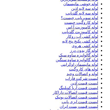
لوله جوشی مانیسمان
لوله سه لایه اذین
لوله سه لایه گلدپایپ
لوله سوپرپایپ چیست؟
لوله کاروگیت چیست
لوله کامپوزیت آ اس
لوله کامپوزیت گلدپایپ
لوله کشی آب روکار
لوله کشی پکیج پنج لایه
لوله کشی هروی
لوله گاز بدون درز
لوله گالوانیزه ساوه سبک
لوله گالوانیزه ساوه سنگین
لوله مانیسمان اوکراینی
لوله های کاروگیت
لوله و اتصالات وحید
لیست شرکت فاراب
لیست قیمت آذین
لیست قیمت آریا کوپلینگ
لیست قیمت اتصالات داراکار
لیست قیمت اتصالات یونیک
لیست قیمت ایزی پایپ
لیست قیمت بست ایران