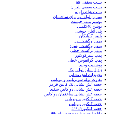
بست سقفی nts
بست سقفی پلیران
بست هیلتی لوله
بهترین لوله آب برای ساختمان
بوستر پمپ چیست
بوشن 40کلمپی
پلی اتیلن جوشی
پلیمر گلپایگان
پمپ برگشت اب
پمپ برگشت ابسرد
پمپ برگشت خطی
پمپ سیرکولاتور
پمپ گرانفوس خطی
پوشفیت وحید
تبدیل سایز لوله پلیکا
تجهیزات اتش نشانی
تفاوت لوله سوپرپابپ و نیوپایپ
جعبه آتش نشانی تک کابین قرمز
جعبه آتش نشانی دو کابین سفید
جعبه آتش نشانی ساختمان دو کابین
جعبه کلکتور سوپرپایپ
جعبه کلکتور نیوپایپ
جعبه کلکتور45*45
دانلودلیست قیمت سوپرپایپ99