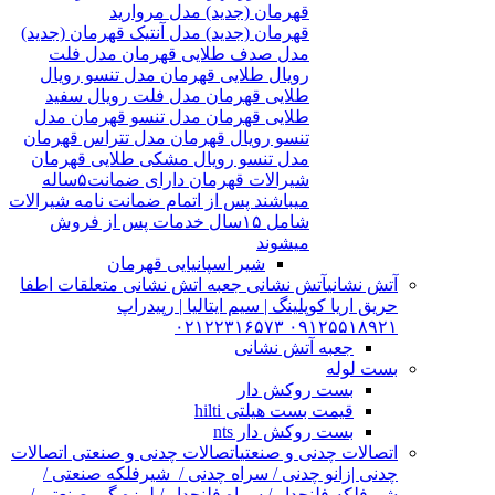
قهرمان (جدید) مدل مروارید
قهرمان (جدید) مدل آنتیک قهرمان (جدید)
مدل صدف طلایی قهرمان مدل فلت
رویال طلایی قهرمان مدل تنسو رویال
طلایی قهرمان مدل فلت رویال سفید
طلایی قهرمان مدل تنسو قهرمان مدل
تنسو رویال قهرمان مدل تتراس قهرمان
مدل تنسو رویال مشکی طلایی قهرمان
شیرالات قهرمان دارای ضمانت۵ساله
میباشند پس از اتمام ضمانت نامه شیرالات
شامل ۱۵سال خدمات پس از فروش
میشوند
شیر اسپانیایی قهرمان
آتش نشانی
آتش نشانی جعبه اتش نشانی متعلقات اطفا
حریق اریا کوپلینگ | سیم ایتالیا | رپیدراپ
۰۹۱۲۵۵۱۸۹۲۱ ۰۲۱۲۲۳۱۶۵۷۳
جعبه آتش نشانی
بست لوله
بست روکش دار
قیمت بست هیلتی hilti
بست روکش دار nts
اتصالات چدنی و صنعتی
اتصالات چدنی و صنعتی اتصالات
چدنی |زانو چدنی / سراه چدنی / شیرفلکه صنعتی /
شیرفلکه فلنچدار / سراه فلنچدار / لرزه گیر صنعتی /