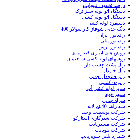
درصد تخفیف نیوپایپ
دستگاه اتو لوله سبز ترک
دستگاه اتو لوله کشی
دستمزد لوله کشی
دیگ چدنی شوفاژ کار سولار 400
رادیاتور ایران
رادیاتور پنلی
رادیاتور ترمو
روش های ابیاری قطره ای
روشهای لوله کشی ساختمان
ریل پشت چسب دار
ریل خاردار
زانو فلنچدار چدنی
زانو63 کلمپی
سایز لوله کشی آب
سپهر فوم
سراه چدنی
سه راهی40پنج لایه
شرکت پوشفیت وحید
شرکت شیرگازی استارکو
شرکت مسترپایپ
شرکت نیوپایپ
شماره تلفن سوپرپایپ