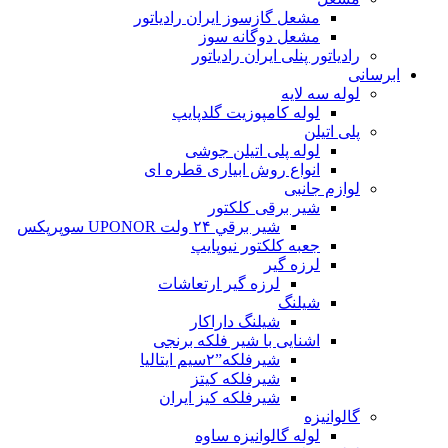
مشعل گازسوز ایران رادیاتور
مشعل دوگانه سوز
رادیاتور پنلی ایران رادیاتور
ابرسانی
لوله سه لایه
لوله کامپوزیت گلدپایپ
پلی اتیلن
لوله پلی اتیلن جوشی
انواع روش ابیاری قطره ای
لوازم جانبی
شیر برقی کلکتور
شير برقي ۲۴ ولت UPONOR سوپرپکس
جعبه کلکتور نیوپایپ
لرزه گیر
لرزه گیر ارتعاشات
شیلنگ
شیلنگ داراکار
اشنایی با شیر فلکه برنجی
شیرفلکه”۲سیم ایتالیا
شیرفلکه کیتز
شیرفلکه کیز ایران
گالوانیزه
لوله گالوانیزه ساوه