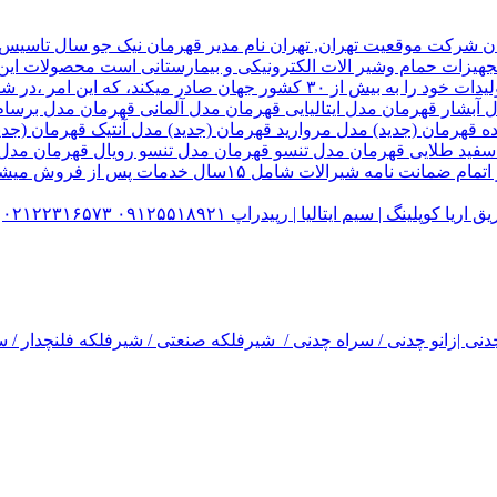
هیزات حمام وشیر الات الکترونیکی و بیمارستانی است محصولات این ک
تولید شده کارخانه قهرمان،بخش زیادی از تولیدات خود را به بیش از ۰
ل آبشار قهرمان مدل ایتالیایی قهرمان مدل آلمانی قهرمان مدل ب
ده قهرمان (جدید) مدل مروارید قهرمان (جدید) مدل آنتیک قهرمان 
 سفید طلایی قهرمان مدل تنسو قهرمان مدل تنسو رویال قهرمان مد
 سیم ایتالیا | رپیدراپ ۰۹۱۲۵۵۱۸۹۲۱ ۰۲۱۲۲۳۱۶۵۷۳
نی |زانو چدنی / سراه چدنی / شیرفلکه صنعتی / شیرفلکه فلنچدار / سر