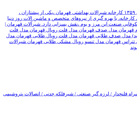
شیرآلات قهرمان نوع سازمان شرکت موقعیت تهران, تهران نام مدیر قهرمان نیک جو سال تاسیس ۱۳۵۹ کارخانه شیرالات بهداشتی قهرمان ،یکی از پیشتازان ،
ارخانه، با بهره گیری از نیروهای متخصص و ماشین الات روز دنیا
۳ کشور جهان صادر میکند، که این امر ،در شکوفایی صنعت این مرز و بوم ،نقش بسزایی دارد. شیرآلات قهرمان |
رسام قهرمان مدل صدف قهرمان مدل فلت رویال قهرمان مدل فلت
(جدید) مدل صدف طلایی قهرمان مدل فلت رویال طلایی قهرمان مدل
ل تتراس قهرمان مدل تنسو رویال مشکی طلایی قهرمان شیرالات
اه فلنچدار / لرزه گیر صنعتی / شیرفلکه چدنی / اتصالات پتروشیمی