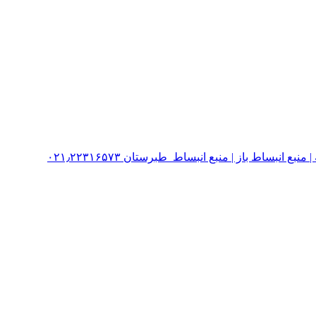
نبساط باز | منبع انبساط طبرستان ۰۲۱٫۲۲۳۱۶۵۷۳