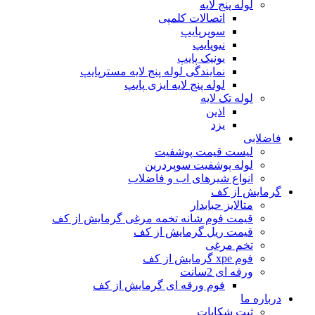
لوله پنج لایه
اتصالات کلمپی
سوپرپایپ
نیوپایپ
یونیک پایپ
نمایندگی لوله پنج لایه مسترپایپ
لوله پنج لایه ایزی پایپ
لوله تک لایه
اذین
یزد
فاضلابی
لیست قیمت پوشفیت
لوله پوشفیت سوپردرین
انواع شیرهای اب و فاضلاب
گرمایش از کف
متالایز حبابدار
قیمت فوم شانه تخمه مرغی گرمایش از کف
قیمت ریل گرمایش از کف
تخم مرغی
فوم xpe گرمایش از کف
ورقه ای 2سانت
فوم ورقه ای گرمایش از کف
درباره ما
ثبت شکایات