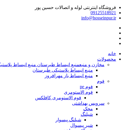
فروشگاه اینترنتی لوله و اتصالات حسین پور
09125518921
info@hosseinpur.ir
خانه
محصولات
مخازن و منبع
منبع انبساط طبرستان منبع انبساط پلاستیکی | م
منبع انبساط پلاستیکی طبرستان
منبع انبساط باز مهرافروز
فوم
فوم pe
فوم الاستومری
فوم الاستومری کافلکس
سرویس بهداشتی
محک
شیلنگ
شیلنگ پیسوار
شیر پیسوال