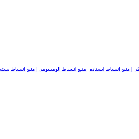
نبع انبساط ایستاده | منبع انبساط الومینیومی | منبع انبساط بسته | منبع ا