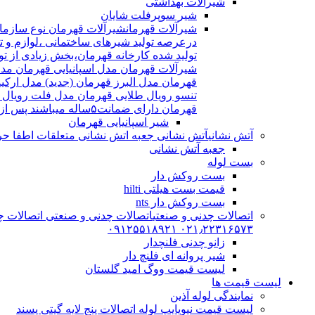
شیرآلات بهداشتی
شیر سوپرفلت شایان
شیرآلات قهرمان
درعرصه تولید شیرهای ساختمانی ،لوازم و تج
شیرآلات قهرمان مدل اسپانیایی قهرمان مد
قهرمان مدل البرز قهرمان (جدید) مدل ارکی
تنسو رویال طلایی قهرمان مدل فلت رویال
قهرمان دارای ضمانت۵ساله میباشند پس از اتمام ضمانت نامه شیرالات شامل ۱۵سال خدمات پس از فروش میشوند
شیر اسپانیایی قهرمان
آتش نشانی
آتش نشانی جعبه اتش نشانی متعلقات اطفا حریق اریا کوپلینگ |
جعبه آتش نشانی
بست لوله
بست روکش دار
قیمت بست هیلتی hilti
بست روکش دار nts
اتصالات چدنی و صنعتی
اتصالات چدنی و صنعتی اتصالات چد
۰۲۱٫۲۲۳۱۶۵۷۳ ۰۹۱۲۵۵۱۸۹۲۱
زانو چدنی فلنچدار
شیر پروانه ای فلنچ دار
لیست قیمت ووگ امید گلستان
لیست قیمت ها
نمایندگی لوله آذین
لیست قیمت نیوپایپ لوله اتصالات پنج لایه گیتی پسند