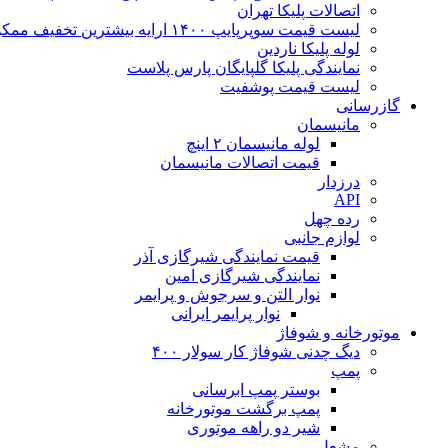
اتصالات پلیکا تهران
لیست قیمت سوپرپایپ ۱۴۰۰ ارایه بیشترین تخفیف ممکن
لوله پلیکا ناردین
نمایندگی پلیکا گلپایگان پارس پلاست
لیست قیمت پوشفیت
گازرسانی
مانیسمان
لوله مانیسمان ۲ اینچ
قیمت اتصالات مانیسمان
درزدار
API
رده چهل
لوازم جانبی
قیمت نمایندگی شیرگازی آذر
نمایندگی شیرگازی امین
نوار التن و سرجوش و پرایمر
نوار پرایمر ایرانی
موتورخانه و شوفاژ
دیگ چدنی شوفاژ کار سولار ۴۰۰
پمپ
بوستر پمپ ابرسانی
پمپ برگشت موتورخانه
شیر دو راهه موتوری
مشعل