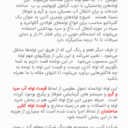
جوشی PP به اسم لوله آذین شناخته می‌شوند. این
لوله‌های پلاستیکی با ذوب گرانول کوپولیمر پ پ ساخته
شده‌اند و برای انتقال آب مصرفی سرد و گرم و شوفاژ
نسبتا هستند . امروزه لوله‌های پلیمری آذین به عنوان یک
آلترناتیو مناسب برای انواع لوله‌های فولادی گالوانیزه و
سیاه
در حوزه انتقال آب داغ و سرد بهداشتی استفاده
می‌شوند که استحکام خوبی در برابر فشار ۲۰ بار و دمای
سیالات تا ۹۰ درجه سانتیگراد دارد .
از طرف دیگر طعم و رنگ آبی که از طریق این لوله‌ها منتقل
می‌شود ، تغییر نمی‌کند و این یکی از ویژگیهای مهم لوله
آذین محسوب می‌شود . در این نوشته قصد داریم به شما
بگوییم که لوله آذین چیست و قیمت این لوله با توجه به
چه فاکتورهایی برآورد می‌شود؛ تا انتهای مقاله با ما همراه
باشید .
این لوله توانسته تحول عظیمی از لحاظ
قیمت لوله آب سرد
و گرم
و سیستم های گرمایشی شوفاژ و پکیج بوجود آورده
است . صرفه جویی این نوع لوله کشی هم در بخش خرید
لوله و اتصالات و هم در زمینه مخارج و
قیمت لوله کشی
ساختمان
از لحاظ اجرا باعث شده است که بسیاری از هزینه
ها در این بخش کاسته شود .
شرکت آذین زیر مجموعه هلدینگ شرکت معظم گیتی پسند