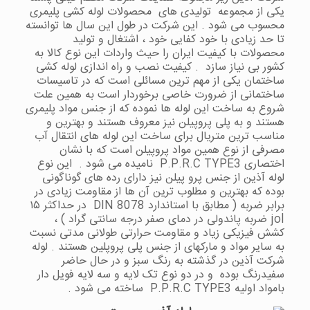
یکی از مجموعه تولیدی های محصولات لوله کشی پلیمری
محسوب می شود . این شرکت در طول این سال ها توانسته
تا حد زیادی با خود کفایی خود ، اشتغال و تولید
محصولات با کیفیت ایران را حیث واردات این نوع کالا به
کشور بی نیاز سازد . کیفیت نصب و راه اندازی لوله کشی
ساختمان یکی از مهم ترین مسائلی است که در تاسیسات
ساختمانی از ضرورت خاصی برخوردار است به همین علت
شروع به ساخت این لوله ها نموده که از جنس مواد پلیمری
هستند و به پلی پروپیلن نیز معروف هستند و بهترین و
مناسب ترین متریال برای ساخت این لوله های انتقال آب
مصرفی از نوع همین مواد پروپیلن است که با نشان
اختصاری P.P.R.C TYPE3 نامیده می شود . این نوع
لوله آذین از جنس پرو پیلن نیز دارای رده های گوناگونی
بوده که بهترین و مطلوب ترین آن ها از مقاومت زیادی در
برابر ضربه ( مطابق با استاندارد DIN 8078 در حداکثر ۱۵
jol ضربه پاندولی در دمای صفر درجه سانتی گراد ) ،
کشش فیزیکی زیاد و مقاومت حرارتی طولانی مدتی نسبت
به سایر مواد و مارکهای از جنس پلی پروپلین هستند . لوله
شرکت آذین در گذشته به رنگ سبز و در حال حاضر
سفیدرنگ بوده و در دو نوع تک لایه و سه لایه فویل دار
بامواد اولیه P.P.R.C TYPE3 ساخته می شود .